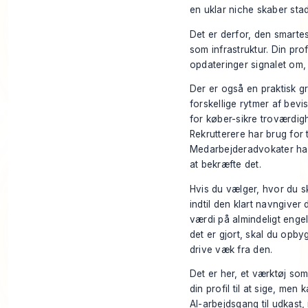
en uklar niche skaber stadi
Det er derfor, den smarte
som infrastruktur. Din pr
opdateringer signalet om, 
Der er også en praktisk g
forskellige rytmer af bevi
for køber-sikre troværdig
Rekrutterere har brug for 
Medarbejderadvokater har 
at bekræfte det.
Hvis du vælger, hvor du ska
indtil den klart navngiver
værdi på almindeligt engel
det er gjort, skal du opby
drive væk fra den.
Det er her, et værktøj som
din profil til at sige, m
AI-arbejdsgang til udkast,