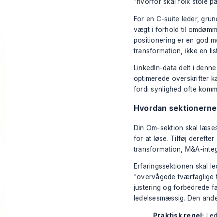
"hvorfor skal folk stole 
For en C-suite leder, grun
vægt i forhold til omdømm
positionering er en god m
transformation, ikke en li
LinkedIn-data delt i denne
optimerede overskrifter k
fordi synlighed ofte kom
Hvordan sektionerne
Din Om-sektion skal læses
for at løse. Tilføj derefte
transformation, M&A-integ
Erfaringssektionen skal l
"overvågede tværfaglige 
justering og forbedrede fa
ledelsesmæssig. Den ande
Praktisk regel:
Led