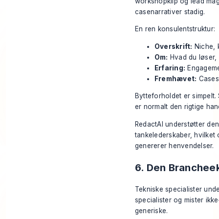
workshopklip og lead magn
casenarrativer stadig.
En ren konsulentstruktur:
Overskrift:
Niche, k
Om:
Hvad du løser, 
Erfaring:
Engagemen
Fremhævet:
Casest
Bytteforholdet er simpelt
er normalt den rigtige ha
RedactAI understøtter denn
tankelederskaber, hvilket 
genererer henvendelser.
6. Den Brancheek
Tekniske specialister unde
specialister og mister ikk
generiske.