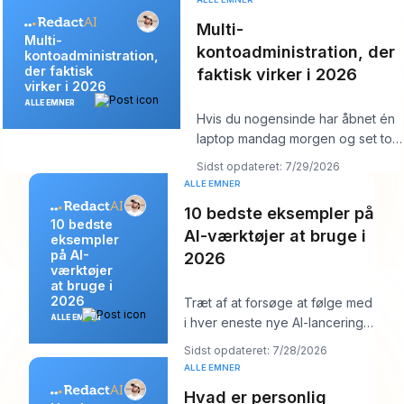
Multi-
Multi-
kontoadministration, der
kontoadministration,
der faktisk
faktisk virker i 2026
virker i 2026
ALLE EMNER
Hvis du nogensinde har åbnet én
laptop mandag morgen og set tolv
logins, seks kundekalendere, tre
Sidst opdateret: 7/29/2026
br
ALLE EMNER
10 bedste eksempler på
10 bedste
AI-værktøjer at bruge i
eksempler
på AI-
2026
værktøjer
at bruge i
2026
Træt af at forsøge at følge med
ALLE EMNER
i hver eneste nye AI-lancering
og stadig skulle poste noget
Sidst opdateret: 7/28/2026
ordentli
ALLE EMNER
Hvad er personlig