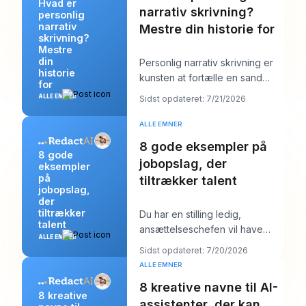
Hvad er
narrativ skrivning?
personlig
narrativ
Mestre din historie for
skrivning?
Mestre
din
Personlig narrativ skrivning er
historie
kunsten at fortælle en sand
for
historie fra dit eget liv for at
ALLE EMNER
Sidst opdateret: 7/21/2026
afsløre
ALLE EMNER
8 gode eksempler på
8 gode
jobopslag, der
eksempler
på
tiltrækker talent
jobopslag,
der
tiltrækker
Du har en stilling ledig,
talent
ansættelseschefen vil have
ALLE EMNER
“stærke kandidater inden
Sidst opdateret: 7/20/2026
næste uge,” og din job
ALLE EMNER
8 kreative navne til AI-
8 kreative
assistenter, der kan