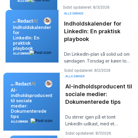
ALLE EMNER
lyder produktivt, men det
Sidst opdateret: 8/3/2026
skjuler som regel k
ALLE EMNER
Indholdskalender for
Indholdskalender
LinkedIn: En praktisk
for
LinkedIn: En
playbook
praktisk
playbook
Din LinkedIn-plan så solid ud om
ALLE EMNER
søndagen. Torsdag er køen tom,
hooket du kunne lide føles fladt,
Sidst opdateret: 8/2/2026
og
ALLE EMNER
AI-indholdsproducent til
AI-
sociale medier:
indholdsproducent
til sociale
Dokumenterede tips
medier:
Dokumenterede
tips
Du stirrer igen på et tomt
ALLE EMNER
LinkedIn-udkast, med et
kundemøde om ti minutter og et
Sidst opdateret: 8/1/2026
opslag, der burde