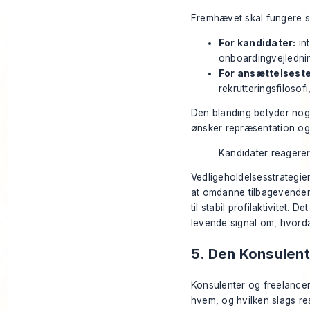
Fremhævet skal fungere so
For kandidater:
in
onboardingvejledni
For ansættelsest
rekrutteringsfilosofi
Den blanding betyder noge
ønsker repræsentation o
Kandidater reagerer 
Vedligeholdelsesstrategien
at omdanne tilbagevendend
til stabil profilaktivitet. 
levende signal om, hvordan
5. Den Konsulent
Konsulenter og freelancere
hvem, og hvilken slags res