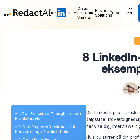
Gratis
Log
Business
for
Priser
LinkedIn
Blog
ind
Solutions
Værktøjer
8 LinkedIn
eksempl
L
Din LinkedIn-profil er ikke
•
1. Den Executive Thought Leader
Profilskabelon
salgsside, troværdighedstj
henvise dig, interviewe dig
•
2. Den Salgsprofessionelle Høj-
Konverterings Profilskabelon
Hvis du stirrer på din prof
•
3. Den Marketing- og