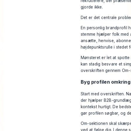
rekrutterere, der præsent
gjorde ikke.
Det er det centrale proble
En personlig brandprofil 
stemme hjælper folk med a
ansætte, henvise, abonnere
højdepunktsrulle i stedet fo
Mønsteret er let at spotte
kan stadig besvare et sim
overskriften gennem Om-se
Byg profilen omkring 
Start med overskriften. N
der hjælper B2B-grundlægg
kontekst hurtigt. De beds
gør profilen søgbar, og d
Om-sektionen skal skærpe l
ved at følge dig. I denne s