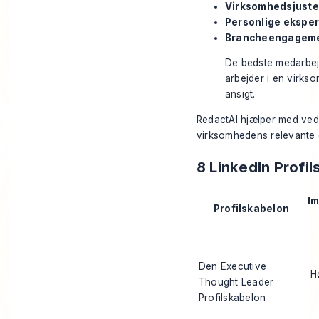
Virksomhedsjuster
Personlige eksper
Brancheengageme
De bedste medarbejd
arbejder i en virks
ansigt.
RedactAI hjælper med vedl
virksomhedens relevante o
8 LinkedIn Profi
Im
Profilskabelon
Den Executive
H
Thought Leader
Profilskabelon