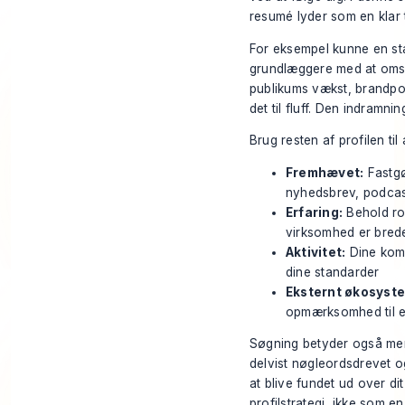
resumé lyder som en klar te
For eksempel kunne en stæ
grundlæggere med at omsætt
publikums vækst, brandpos
det til fluff. Den indramni
Brug resten af profilen til
Fremhævet:
Fastgør
nyhedsbrev, podcas
Erfaring:
Behold ro
virksomhed er brede
Aktivitet:
Dine komm
dine standarder
Eksternt økosyst
opmærksomhed til et
Søgning betyder også mere
delvist nøgleordsdrevet o
at blive fundet ud over d
profilstrategi, ikke som en