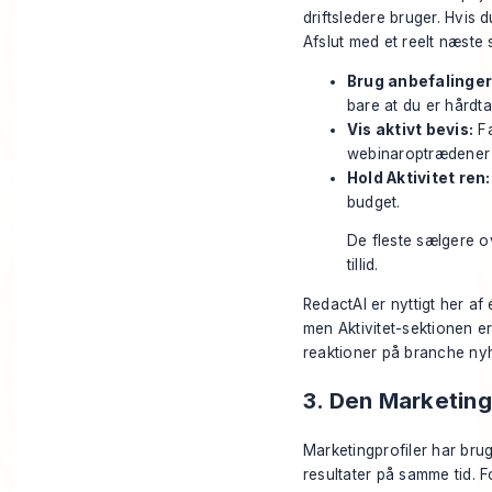
driftsledere bruger. Hvis d
Afslut med et reelt næste 
Brug anbefalinger
bare at du er hårdt
Vis aktivt bevis:
Fa
webinaroptrædener 
Hold Aktivitet ren:
budget.
De fleste sælgere 
tillid.
RedactAI er nyttigt her af
men Aktivitet-sektionen 
reaktioner på branche nyhe
3. Den Marketing
Marketingprofiler har bru
resultater på samme tid. 