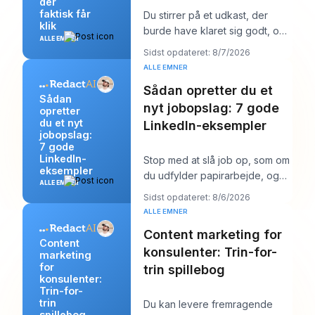
der
faktisk får
Du stirrer på et udkast, der
klik
burde have klaret sig godt, og
ALLE EMNER
overskriften er sandsynligvis
Sidst opdateret: 8/7/2026
det første
ALLE EMNER
Sådan opretter du et
Sådan
nyt jobopslag: 7 gode
opretter
du et nyt
LinkedIn-eksempler
jobopslag:
7 gode
LinkedIn-
Stop med at slå job op, som om
eksempler
du udfylder papirarbejde, og
ALLE EMNER
begynd at skrive dem, som om
Sidst opdateret: 8/6/2026
du prøver a
ALLE EMNER
Content marketing for
Content
konsulenter: Trin-for-
marketing
for
trin spillebog
konsulenter:
Trin-for-
trin
Du kan levere fremragende
spillebog