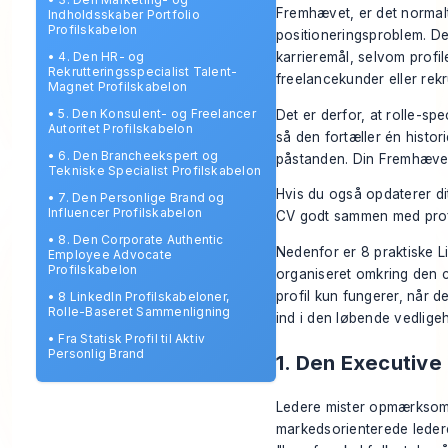
Fremhævet, er det normalt.
Indholdsskaber Portfolio
Profilskabelon
positioneringsproblem. De 
•
4. Den HR- og
karrieremål, selvom profile
Rekrutteringsspecialist Talent-
freelancekunder eller rek
Magnet Profilskabelon
•
5. Den Konsulent- og Freelancer
Det er derfor, at rolle-sp
Autoritet Profilskabelon
så den fortæller én histori
•
6. Den Brancheekspert og
påstanden. Din Fremhævet-s
Tekniske Specialist Profilskabelon
Hvis du også opdaterer d
•
7. Den Personlige Brand og
Influencer Profilskabelon
CV
godt sammen med profi
•
8. Den Corporate Authentic
Nedenfor er 8 praktiske Li
Employee Advocate
Profilskabelon
organiseret omkring den c
profil kun fungerer, når d
•
8 LinkedIn Profilskabeloner,
Rolle-Baseret Sammenligning
ind i den løbende vedlige
•
Fra Statisk Profil til Aktiv
Personlig Brand
1. Den Executive
Ledere mister opmærksomh
markedsorienterede ledere