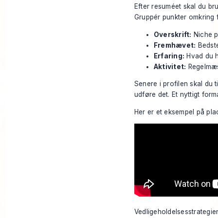
Efter resuméet skal du bru
Gruppér punkter omkring fo
Overskrift:
Niche pl
Fremhævet:
Bedste
Erfaring:
Hvad du h
Aktivitet:
Regelmæss
Senere i profilen skal du t
udføre det. Et nyttigt fo
Her er et eksempel på plac
Vedligeholdelsesstrategie