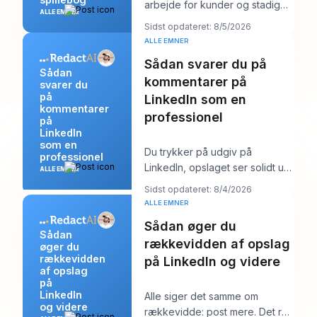
arbejde for kunder og stadig
ALLE EMNER
føle dig mærkeligt usynlig
Sidst opdateret: 8/5/2026
online. Arbejdet b
ALLE EMNER
Sådan svarer du på
Sådan
kommentarer på
svarer du
på
LinkedIn som en
kommentarer
professionel
på
LinkedIn
som en
Du trykker på udgiv på
professionel
LinkedIn, opslaget ser solidt ud,
ALLE EMNER
og så begynder arbejdet. Et
Sidst opdateret: 8/4/2026
par kommentarer
ALLE EMNER
Sådan øger du
Sådan
rækkevidden af opslag
øger du
rækkevidden
på LinkedIn og videre
af opslag
på
LinkedIn
Alle siger det samme om
og videre
rækkevidde: post mere. Det råd