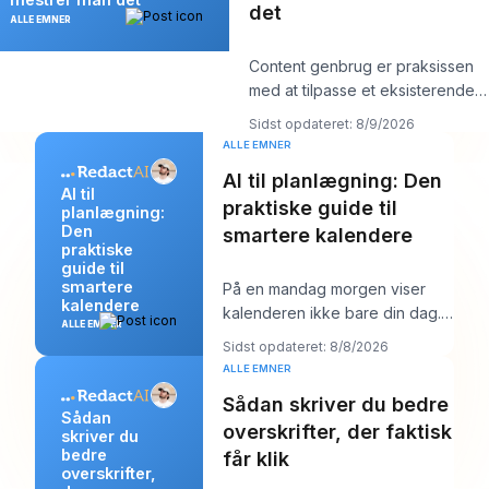
det
ALLE EMNER
Content genbrug er praksissen
med at tilpasse et eksisterende
aktiv til flere platform-native form
Sidst opdateret: 8/9/2026
ALLE EMNER
AI til planlægning: Den
AI til
praktiske guide til
planlægning:
Den
smartere kalendere
praktiske
guide til
smartere
På en mandag morgen viser
kalendere
kalenderen ikke bare din dag.
ALLE EMNER
Den begynder at forhandle
Sidst opdateret: 8/8/2026
med den. Du har én
ALLE EMNER
Sådan skriver du bedre
Sådan
overskrifter, der faktisk
skriver du
bedre
får klik
overskrifter,