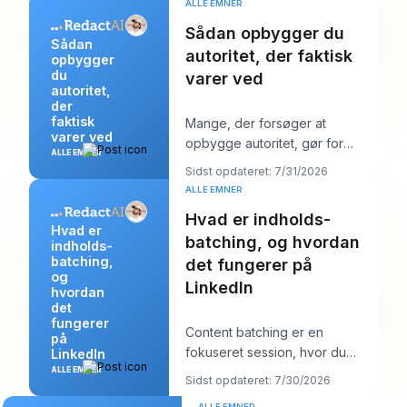
ALLE EMNER
Sådan opbygger du
Sådan
autoritet, der faktisk
opbygger
du
varer ved
autoritet,
der
faktisk
Mange, der forsøger at
varer ved
opbygge autoritet, gør for
ALLE EMNER
meget af det forkerte. De
Sidst opdateret: 7/31/2026
poster mere, jagter stør
ALLE EMNER
Hvad er indholds-
Hvad er
batching, og hvordan
indholds-
batching,
det fungerer på
og
LinkedIn
hvordan
det
fungerer
Content batching er en
på
fokuseret session, hvor du
LinkedIn
laver flere LinkedIn-opslag på
ALLE EMNER
Sidst opdateret: 7/30/2026
én gang og derefter
ALLE EMNER