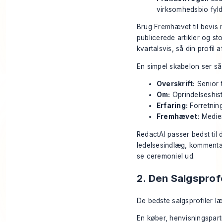
virksomhedsbio fyld
Brug Fremhævet til bevis 
publicerede artikler og s
kvartalsvis, så din profil
En simpel skabelon ser så
Overskrift:
Senior t
Om:
Oprindelseshist
Erfaring:
Forretnin
Fremhævet:
Medier
RedactAI passer bedst til 
ledelsesindlæg, kommentar
se ceremoniel ud.
2. Den Salgsprof
De bedste salgsprofiler læ
En køber, henvisningspartne