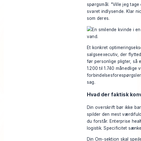
spørgsmål. "Ville jeg tag
svaret indlysende. Klar ni
som deres.
Et konkret optimeringsekse
salgseexecutiv, der flytt
før personlige pligter, så
1.200 til 1.740 månedlige
forbindelsesforespørgsler
sag
.
Hvad der faktisk kon
Din overskrift bør ikke b
spilder den mest værdifuld
du forstår. Enterprise hea
logistik. Specificitet sænk
Din Om-sektion skal spejle