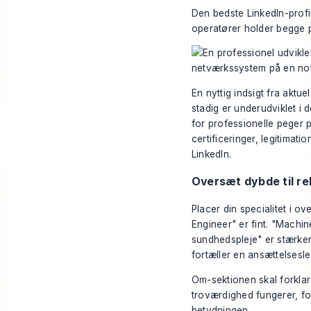
Den bedste LinkedIn-profil
operatører holder begge p
En nyttig indsigt fra aktu
stadig er underudviklet i
for professionelle
peger p
certificeringer, legitimat
LinkedIn.
Oversæt dybde til re
Placer din specialitet i o
Engineer" er fint. "Machi
sundhedspleje" er stærker
fortæller en ansættelsesl
Om-sektionen skal forklare
troværdighed fungerer, fo
betydningen.