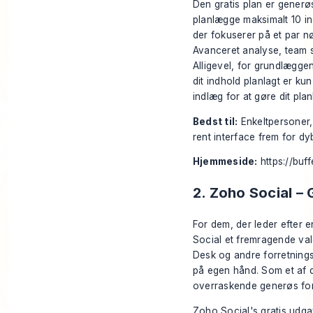
Den gratis plan er generøs
planlægge maksimalt 10 ind
der fokuserer på et par n
Avanceret analyse, team sa
Alligevel, for grundlæggen
dit indhold planlagt er kun
indlæg
for at gøre dit pla
Bedst til:
Enkeltpersoner,
rent interface frem for d
Hjemmeside:
https://buf
2. Zoho Social –
For dem, der leder efter
Social et fremragende va
Desk og andre forretnings
på egen hånd. Som et af
overraskende generøs for
Zoho Social's gratis udga