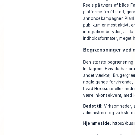
Reels på tværs af både F
platforme fra ét sted, g
annoncekampagner. Planlæg
publikum er mest aktivt, e
integration betyder, at du
indholdsformater, meget 
Begrænsninger ved d
Den største begrænsning 
Instagram. Hvis du har brug
andet værktøj. Brugergræn
nogle gange forvirrende, 
hvad Hootsuite eller andr
være inkonsekvent, med lej
Bedst til:
Virksomheder, s
administrere og vækste d
Hjemmeside:
https://bu