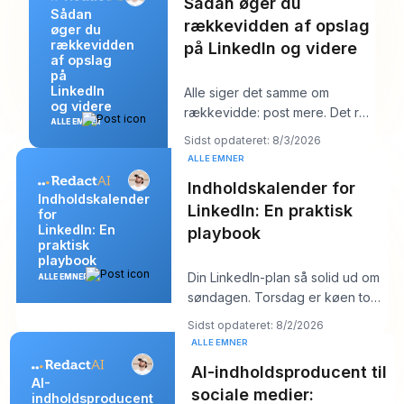
Sådan øger du
Sådan
rækkevidden af opslag
øger du
rækkevidden
på LinkedIn og videre
af opslag
på
LinkedIn
Alle siger det samme om
og videre
rækkevidde: post mere. Det råd
ALLE EMNER
lyder produktivt, men det
Sidst opdateret: 8/3/2026
skjuler som regel k
ALLE EMNER
Indholdskalender for
Indholdskalender
LinkedIn: En praktisk
for
LinkedIn: En
playbook
praktisk
playbook
Din LinkedIn-plan så solid ud om
ALLE EMNER
søndagen. Torsdag er køen tom,
hooket du kunne lide føles fladt,
Sidst opdateret: 8/2/2026
og
ALLE EMNER
AI-indholdsproducent til
AI-
sociale medier:
indholdsproducent