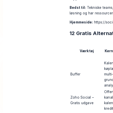
Bedst til:
Tekniske teams, 
løsning og har ressourcern
Hjemmeside:
https://so
12 Gratis Altern
Værktøj
Kern
Kalen
køpl
Buffer
multi
grun
anal
Offen
Zoho Social –
kanal
Gratis udgave
kalen
kredi