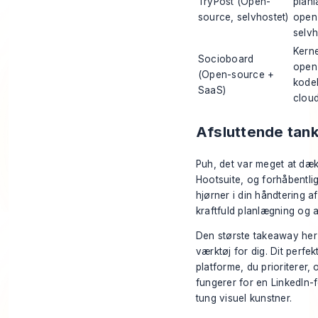
TryPost (Open-
planl
source, selvhostet)
open
selvh
Kern
Socioboard
open
(Open-source +
kodeb
SaaS)
clou
Afsluttende tan
Puh, det var meget at dækk
Hootsuite, og forhåbentli
hjørner i din håndtering a
kraftfuld planlægning og a
Den største takeaway her e
værktøj
for dig
. Dit perfe
platforme, du prioriterer
fungerer for en LinkedIn-
tung visuel kunstner.