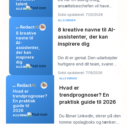
talent
ansættelseschefen vil have
ALLE EMNER
“stærke kandidater inden
Sidst opdateret: 7/20/2026
næste uge,” og din job
ALLE EMNER
8 kreative navne til AI-
8 kreative
assistenter, der kan
navne til
AI-
inspirere dig
assistenter,
der kan
inspirere
Din AI er genial. Den udarbejder
dig
hurtigere end dit team, svarer
ALLE EMNER
klart og lyder måske endda
Sidst opdateret: 7/19/2026
overraske
ALLE EMNER
Hvad er
Hvad er
trendprognoser? En
trendprognoser?
En praktisk
praktisk guide til 2026
guide til
2026
Du åbner LinkedIn, stirrer på den
ALLE EMNER
tomme opslagboks og tænker: