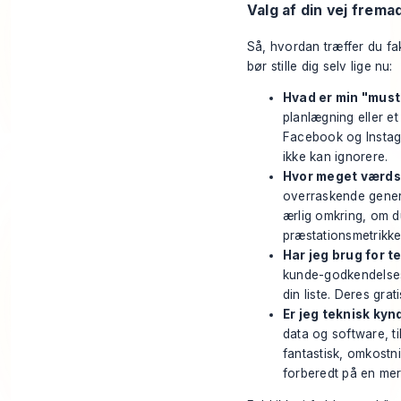
Valg af din vej frema
Så, hvordan træffer du fak
bør stille dig selv lige nu:
Hvad er min "must
planlægning eller et
Facebook og Instagr
ikke kan ignorere.
Hvor meget værds
overraskende generøs
ærlig omkring, om d
præstationsmetrikke
Har jeg brug for
kunde-godkendelses
din liste. Deres gra
Er jeg teknisk kyn
data og software, t
fantastisk, omkostn
forberedt på en mere