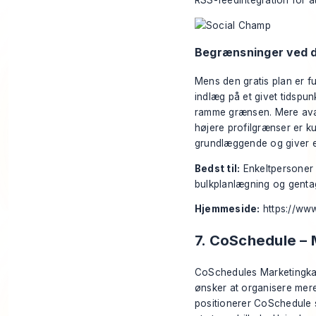
RSS-feedintegration for a
Begrænsninger ved d
Mens den gratis plan er fun
indlæg på et givet tidspunk
ramme grænsen. Mere ava
højere profilgrænser er ku
grundlæggende og giver et 
Bedst til:
Enkeltpersoner 
bulkplanlægning og gentagne
Hjemmeside:
https://ww
7. CoSchedule –
CoSchedules Marketingkale
ønsker at organisere mere
positionerer CoSchedule si