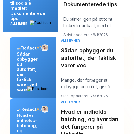
til sociale
Dokumenterede tips
medier:
Dokumenterede
tips
Du stirrer igen på et tomt
ALLE EMNER
LinkedIn-udkast, med et
kundemøde om ti minutter og et
Sidst opdateret: 8/1/2026
opslag, der burde
ALLE EMNER
Sådan opbygger du
Sådan
autoritet, der faktisk
opbygger
du
varer ved
autoritet,
der
faktisk
Mange, der forsøger at
varer ved
opbygge autoritet, gør for
ALLE EMNER
meget af det forkerte. De
Sidst opdateret: 7/31/2026
poster mere, jagter stør
ALLE EMNER
Hvad er indholds-
Hvad er
batching, og hvordan
indholds-
batching,
det fungerer på
og