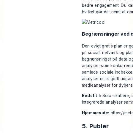
bedre engagement. Du kan v
hvilket gør det nemt at 
Begrænsninger ved d
Den evigt gratis plan er g
pr. socialt netværk og pl
begrænsninger på data og
analyser, som konkurrent
samlede sociale indbakke
analyser er et godt udgan
medieanalyser
for dybere 
Bedst til:
Solo-skabere, b
integrerede analyser sam
Hjemmeside:
https://met
5. Publer