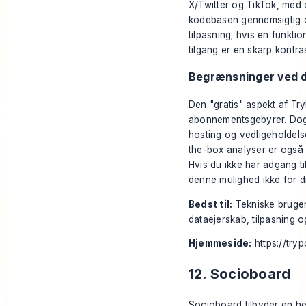
X/Twitter og TikTok, med e
kodebasen gennemsigtig og
tilpasning; hvis en funkti
tilgang er en skarp kontra
Begrænsninger ved d
Den "gratis" aspekt af Tr
abonnementsgebyrer. Dog e
hosting og vedligeholdels
the-box analyser er ogs
Hvis du ikke har adgang ti
denne mulighed ikke for d
Bedst til:
Tekniske brugere
dataejerskab, tilpasning o
Hjemmeside:
https://trypo
12. Socioboard
Socioboard tilbyder en hel