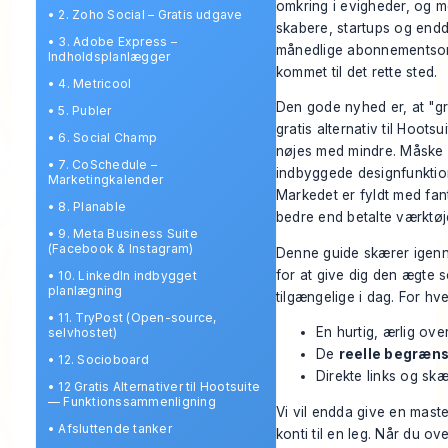
omkring i evigheder, og 
•
2. Zoho Social – Gratis udgave
skabere, startups og endd
•
3. Adobe Express –
månedlige abonnementsomk
Indholdsplanlægger
kommet til det rette sted.
•
4. Metricool
Den gode nyhed er, at "gra
•
5. Publer
gratis alternativ til Hoots
•
6. Social Champ
nøjes med mindre. Måske h
•
7. CoSchedule –
indbyggede designfunktion
Marketingkalender
Markedet er fyldt med fant
•
8. Planable
bedre end betalte værktøje
•
9. Meta Business Suite
(Facebook & Instagram)
Denne guide skærer igenn
for at give dig den ægte s
•
10. LinkedIn indbygget
planlægning
tilgængelige i dag. For hve
•
11. TryPost (Open-source,
En hurtig, ærlig ove
selvhostet)
De
reelle begræn
•
12. Socioboard
Direkte links og skær
•
12 Gratis Alternativer til Hootsuite
— Funktionssammenligning
Vi vil endda give en maste
•
Afsluttende tanker
konti til en leg. Når du ove