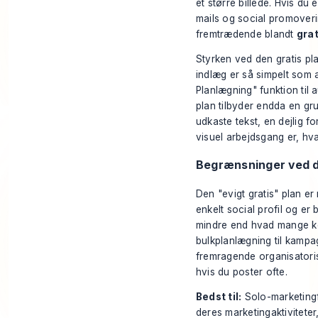
et større billede. Hvis du
mails og social promoveri
fremtrædende blandt
grat
Styrken ved den gratis pl
indlæg er så simpelt som a
Planlægning" funktion til a
plan tilbyder endda en gru
udkaste tekst, en dejlig f
visuel arbejdsgang er, hva
Begrænsninger ved d
Den "evigt gratis" plan er 
enkelt social profil og er 
mindre end hvad mange kon
bulkplanlægning til kampa
fremragende organisatoris
hvis du poster ofte.
Bedst til:
Solo-marketingfo
deres marketingaktiviteter