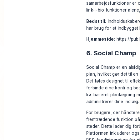
samarbejdsfunktioner er o
link-i-bio funktioner alene
Bedst til:
Indholdsskabere
har brug for et indbygget l
Hjemmeside:
https://publ
6. Social Champ
Social Champ er en alsidig
plan, hvilket gør det til 
Det føles designet til effek
forbinde dine konti og be
kø-baseret planlægning med
administrerer dine indlæg.
For brugere, der håndtere
fremtrædende funktion på 
steder. Dette lader dig fo
Platformen inkluderer ogs