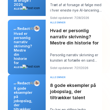
at bruge i
2026
Træt af at forsøge at følge med
ALLE EMNER
i hver eneste nye AI-lancering
og stadig skulle poste noget
Sidst opdateret: 7/28/2026
ordentli
ALLE EMNER
Hvad er personlig
Hvad er
narrativ skrivning?
personlig
narrativ
Mestre din historie for
skrivning?
Mestre
din
Personlig narrativ skrivning er
historie
kunsten at fortælle en sand
for
historie fra dit eget liv for at
ALLE EMNER
Sidst opdateret: 7/21/2026
afsløre
ALLE EMNER
8 gode eksempler på
8 gode
jobopslag, der
eksempler
på
tiltrækker talent
jobopslag,
der
tiltrækker
Du har en stilling ledig,