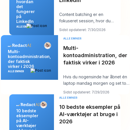
LinkedIn
hvordan
det
fungerer
Content batching er en
på
fokuseret session, hvor du
LinkedIn
laver flere LinkedIn-opslag på
ALLE EMNER
Sidst opdateret: 7/30/2026
én gang og derefter
ALLE EMNER
Multi-
Multi-
kontoadministration, der
kontoadministration,
der faktisk
faktisk virker i 2026
virker i 2026
ALLE EMNER
Hvis du nogensinde har åbnet én
laptop mandag morgen og set tolv
logins, seks kundekalendere, tre
Sidst opdateret: 7/29/2026
br
ALLE EMNER
10 bedste eksempler på
10 bedste
AI-værktøjer at bruge i
eksempler
på AI-
2026
værktøjer