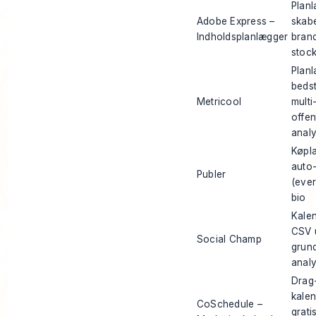
Plan
Adobe Express –
skabe
Indholdsplanlægger
brand
stock
Planl
bedst
Metricool
multi
offen
anal
Køpl
auto
Publer
(ever
bio
Kalen
CSV 
Social Champ
grun
anal
Drag
kalen
CoSchedule –
gratis