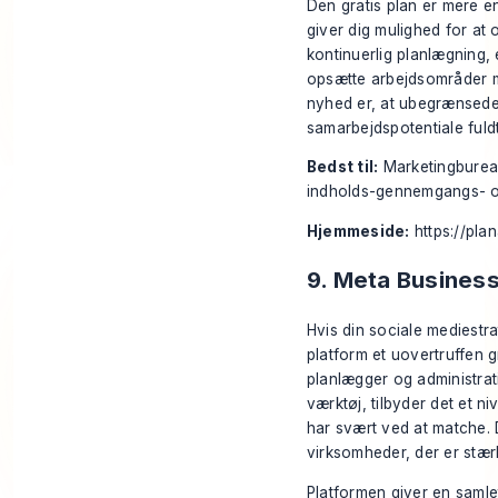
Den gratis plan er mere en
giver dig mulighed for at o
kontinuerlig planlægning, 
opsætte arbejdsområder m
nyhed er, at ubegrænsede
samarbejdspotentiale ful
Bedst til:
Marketingbureau
indholds-gennemgangs- 
Hjemmeside:
https://plan
9. Meta Business
Hvis din sociale mediestr
platform et uovertruffen gr
planlægger og administrat
værktøj, tilbyder det et n
har svært ved at matche. 
virksomheder, der er stær
Platformen giver en samle