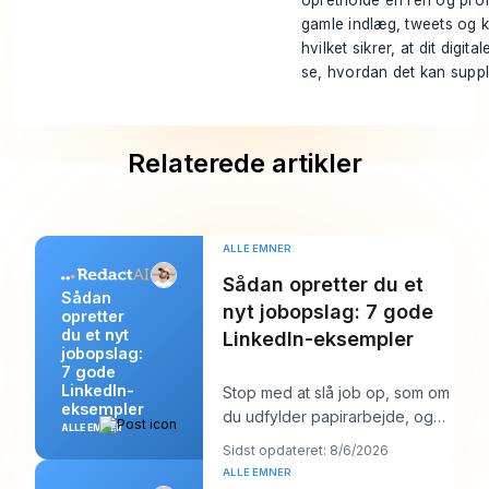
opretholde en ren og profe
gamle indlæg, tweets og k
hvilket sikrer, at dit digi
se, hvordan det kan suppl
Relaterede artikler
ALLE EMNER
Sådan opretter du et
Sådan
nyt jobopslag: 7 gode
opretter
du et nyt
LinkedIn-eksempler
jobopslag:
7 gode
LinkedIn-
Stop med at slå job op, som om
eksempler
du udfylder papirarbejde, og
ALLE EMNER
begynd at skrive dem, som om
Sidst opdateret: 8/6/2026
du prøver a
ALLE EMNER