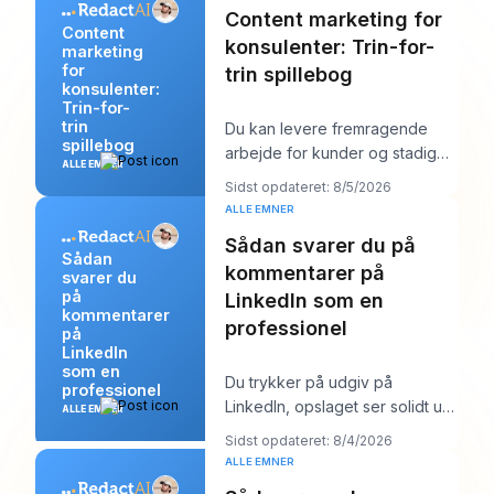
Content marketing for
Content
konsulenter: Trin-for-
marketing
for
trin spillebog
konsulenter:
Trin-for-
trin
Du kan levere fremragende
spillebog
arbejde for kunder og stadig
ALLE EMNER
føle dig mærkeligt usynlig
Sidst opdateret: 8/5/2026
online. Arbejdet b
ALLE EMNER
Sådan svarer du på
Sådan
kommentarer på
svarer du
på
LinkedIn som en
kommentarer
professionel
på
LinkedIn
som en
Du trykker på udgiv på
professionel
LinkedIn, opslaget ser solidt ud,
ALLE EMNER
og så begynder arbejdet. Et
Sidst opdateret: 8/4/2026
par kommentarer
ALLE EMNER