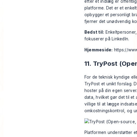
efter et indlæg er offentl
platforme. Det er et enkelt
opbygger et personligt b
fjerner det unødvendig ko
Bedst til:
Enkeltpersoner,
fokuserer på LinkedIn.
Hjemmeside:
https://www
11. TryPost (Ope
For de teknisk kyndige ell
TryPost et unikt forslag.
hoster på din egen server
data, hvilket gør det til e
villige til at lægge indsat
omkostningskontrol, og un
Platformen understøtter e