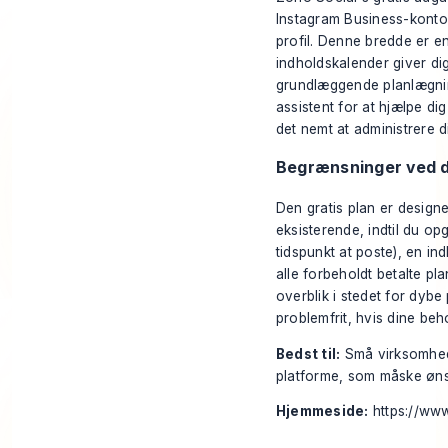
Instagram Business-konto,
profil. Denne bredde er en
indholdskalender giver dig
grundlæggende planlægning,
assistent for at hjælpe dig
det nemt at administrere d
Begrænsninger ved d
Den gratis plan er designe
eksisterende, indtil du o
tidspunkt at poste), en in
alle forbeholdt betalte p
overblik i stedet for dybe
problemfrit, hvis dine be
Bedst til:
Små virksomhede
platforme, som måske øns
Hjemmeside:
https://ww