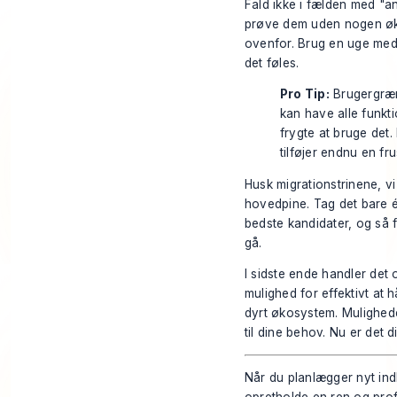
Fald ikke i fælden med "a
prøve dem uden nogen økon
ovenfor. Brug en uge med 
det føles.
Pro Tip:
Brugergræn
kan have alle funkti
frygte at bruge det. 
tilføjer endnu en fru
Husk migrationstrinene, vi
hovedpine. Tag det bare ét
bedste kandidater, og så f
gå.
I sidste ende handler det
mulighed for effektivt at 
dyrt økosystem. Muligheder
til dine behov. Nu er det di
Når du planlægger nyt ind