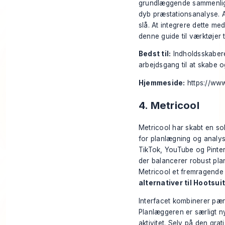
grundlæggende sammenlign
dyb præstationsanalyse. Al
slå. At integrere dette m
denne guide til
værktøjer 
Bedst til:
Indholdsskabere
arbejdsgang til at skabe o
Hjemmeside:
https://ww
4. Metricool
Metricool har skabt en so
for planlægning og analys
TikTok, YouTube og Pinter
der balancerer robust pla
Metricool et fremragende 
alternativer til Hootsui
Interfacet kombinerer pæ
Planlæggeren er særligt nyt
aktivitet. Selv på den gra