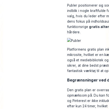
Publer positionerer sig so
indblik i nogle kraftfulde 
valg, hvis du leder efter
dens fokus på indholdsauto
funktionsrige
gratis alte
hårdere.
Platformens gratis plan in
mikrosite, hvilket er en kæ
også et mediebibliotek og
sikrer, at dine bedst præs
fantastisk værktøj til at 
Begrænsninger ved d
Den gratis plan er overr
opmærksom på. Du kan forb
og Pinterest er ikke inklu
efter kun 24 timer, hvilke