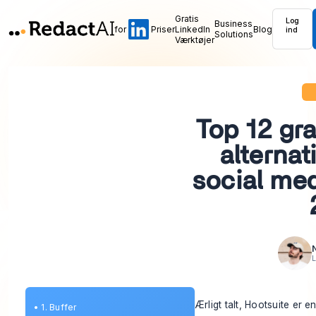
Gratis
Log
Business
for
Priser
LinkedIn
Blog
ind
Solutions
Værktøjer
Top 12 gra
alternat
social med
L
Ærligt talt, Hootsuite er e
•
1. Buffer