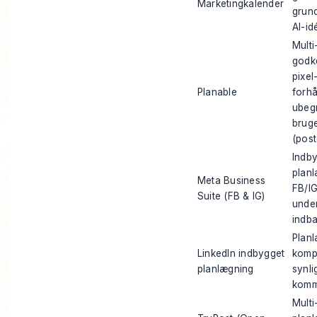
Marketingkalender
grun
AI-id
Multi
godk
pixel
Planable
forhå
ubeg
brug
(pos
Indb
planl
Meta Business
FB/IG
Suite (FB & IG)
under
indba
Planl
LinkedIn indbygget
komp
planlægning
synli
komm
Multi