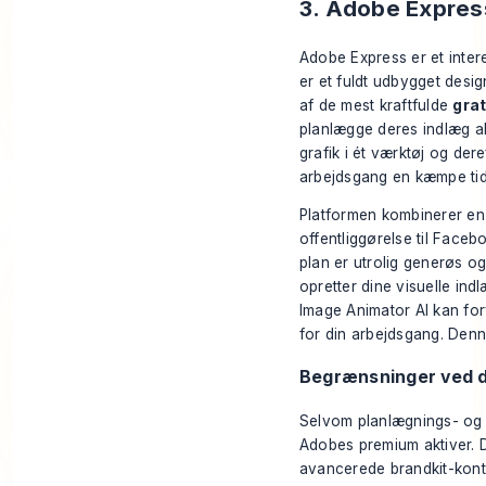
3. Adobe Expres
Adobe Express er et intere
er et fuldt udbygget desig
af de mest kraftfulde
grat
planlægge deres indlæg al
grafik i ét værktøj og der
arbejdsgang en kæmpe tid
Platformen kombinerer en 
offentliggørelse til Faceb
plan er utrolig generøs og
opretter dine visuelle indl
Image Animator AI
kan forv
for din arbejdsgang. Denn
Begrænsninger ved d
Selvom planlægnings- og p
Adobes premium aktiver. Du
avancerede brandkit-kontro