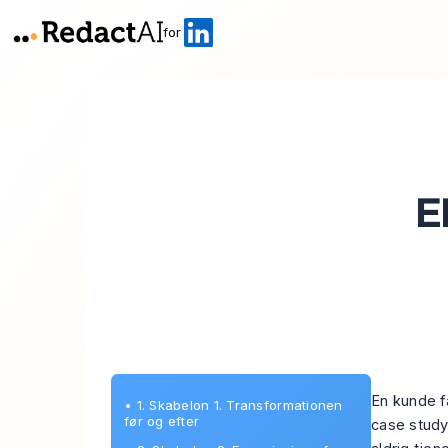
for
E
En kunde få
•
1. Skabelon 1. Transformationen
før og efter
case study.