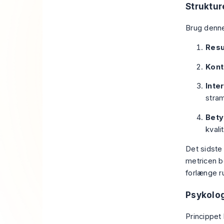
Struktur
Brug denne
Resu
Kont
Inte
stra
Bety
kvali
Det sidste
metricen b
forlænge r
Psykolog
Princippet