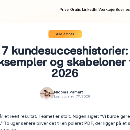
Priser
Gratis LinkedIn Værktøjer
Busines
Alle emner
7 kundesucceshistorier:
ksempler og skabeloner t
2026
Nicolas Pamart
Last updated:
7/1/2026
r et reelt resultat. Teamet er stolt. Nogen siger: “Vi burde gøre 
” To uger senere bliver det til en poleret PDF, der ligger på et