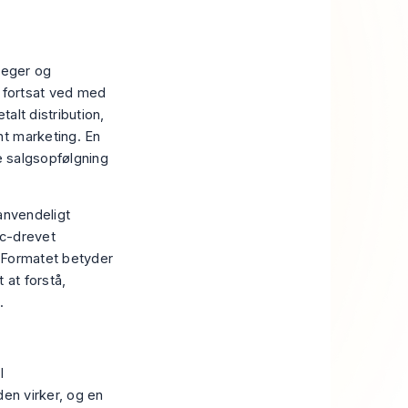
leger og
r fortsat ved med
talt distribution,
nt marketing
. En
e salgsopfølgning
anvendeligt
ic-drevet
. Formatet betyder
 at forstå,
.
l
den virker, og en