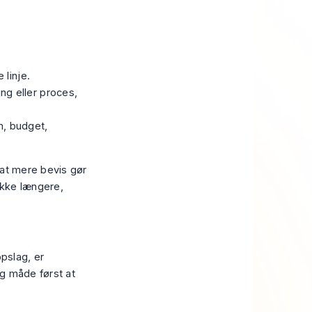
 linje.
ng eller proces,
m, budget,
, at mere bevis gør
ikke længere,
opslag, er
ig måde først at