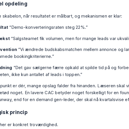
el opdeling
 skabelon, når resultatet er målbart, og mekanismen er klar:
ltat
“Demo-konverteringsraten steg 22%.”
ekst
“Salgsteamet fik volumen, men for mange leads var ukvali
rvention
“Vi ændrede budskabsmatchen mellem annonce og la
mmede bookingkriterierne.”
dning
“Det gav sælgerne færre opkald at spilde tid på og forbe
teten, ikke kun antallet af leads i toppen.”
 punkt er dér, mange opslag falder fra hinanden. Læseren skal v
etød noget. En lavere CAC betyder noget forskelligt for en found
unway, end for en demand gen-leder, der skal nå kvartalsvise ef
isk princip
 her er konkret troværdighed.