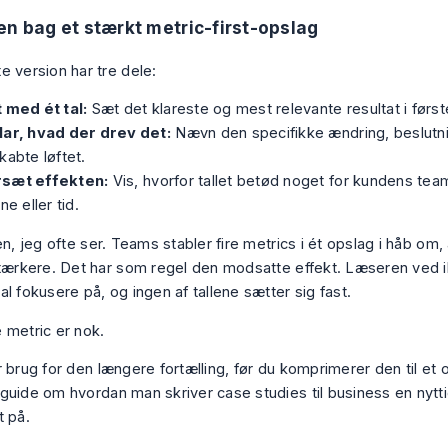
en bag et stærkt metric-first-opslag
e version har tre dele:
 med ét tal:
Sæt det klareste og mest relevante resultat i første
lar, hvad der drev det:
Nævn den specifikke ændring, beslutni
kabte løftet.
sæt effekten:
Vis, hvorfor tallet betød noget for kundens tea
ne eller tid.
en, jeg ofte ser. Teams stabler fire metrics i ét opslag i håb om
stærkere. Det har som regel den modsatte effekt. Læseren ved 
l fokusere på, og ingen af tallene sætter sig fast.
 metric er nok.
 brug for den længere fortælling, før du komprimerer den til et 
 guide om
hvordan man skriver case studies til business
en nytt
t på.