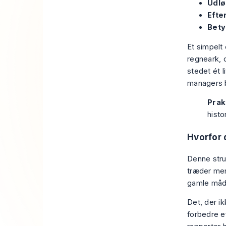
Udlø
Efter
Bety
Et simpelt
regneark, 
stedet ét 
managers b
Prak
histo
Hvorfor 
Denne stru
træder ment
gamle måde
Det, der ik
forbedre e