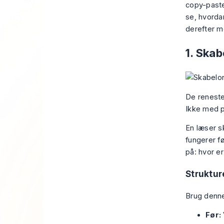
copy-paste
se, hvorda
derefter m
1. Skab
De reneste
Ikke med p
En læser s
fungerer f
på: hvor er
Struktur
Brug denn
Før: