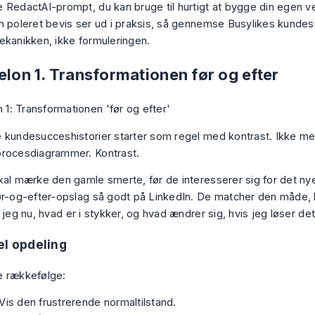
 RedactAI-prompt, du kan bruge til hurtigt at bygge din egen ver
n poleret bevis ser ud i praksis, så gennemse
Busylikes kunde
ekanikken, ikke formuleringen.
elon 1. Transformationen før og efter
 kundesucceshistorier starter som regel med kontrast. Ikke me
rocesdiagrammer. Kontrast.
kal mærke den gamle smerte, før de interesserer sig for det nye
ør-og-efter-opslag så godt på LinkedIn. De matcher den måde,
 jeg nu, hvad er i stykker, og hvad ændrer sig, hvis jeg løser de
el opdeling
e rækkefølge:
Vis den frustrerende normaltilstand.