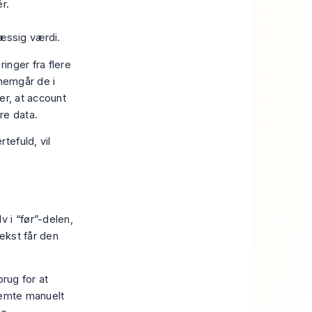
r.
mæssig værdi.
inger fra flere
nnemgår de i
er, at account
re data.
tefuld, vil
 i “før”-delen,
tekst får den
brug for at
temte manuelt