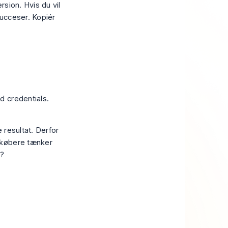
sion. Hvis du vil
succeser
. Kopiér
d credentials.
 resultat. Derfor
 købere tænker
t?