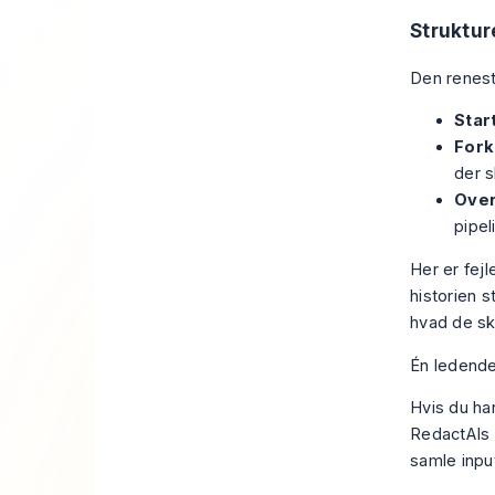
Struktur
Den renest
Start
Fork
der s
Over
pipeli
Her er fejl
historien 
hvad de ska
Én ledende
Hvis du har
RedactAIs
samle inpu