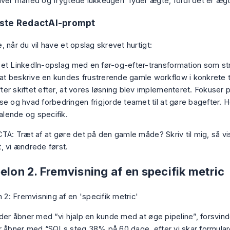
hver måned og frygtede lukkeugen” lyder ægte, fordi det er ægt
ste RedactAI-prompt
 når du vil have et opslag skrevet hurtigt:
 et LinkedIn-opslag med en før-og-efter-transformation som str
t beskrive en kundes frustrerende gamle workflow i konkrete t
ter skiftet efter, at vores løsning blev implementeret. Fokuser p
lse og hvad forbedringen frigjorde teamet til at gøre bagefter. 
lende og specifik.
CTA: Træt af at gøre det på den gamle måde? Skriv til mig, så vi
, vi ændrede først.
elon 2. Fremvisning af en specifik metric
der åbner med “vi hjalp en kunde med at øge pipeline”, forsvinde
 åbner med “SQLs steg 38% på 60 dage, efter vi skar formularen f