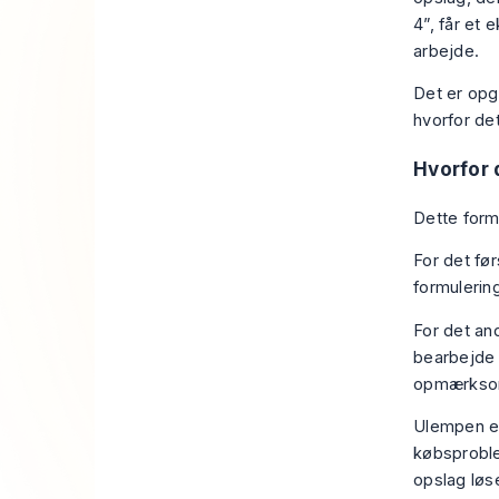
4”, får et 
arbejde.
Det er opga
hvorfor de
Hvorfor 
Dette forma
For det før
formulering
For det an
bearbejde 
opmærksomh
Ulempen er
købsproble
opslag løse