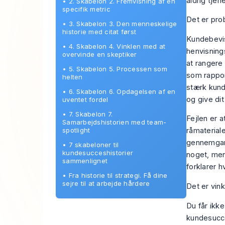
aldrig tjene
•
2. Skabelon 2. Fremvisning af en
specifik metric
Det er pro
•
3. Skabelon 3. Den menneskelige
historie med citat først
Kundebevis
•
4. Skabelon 4. Vinklen med at
henvisning
overvinde en skeptiker
at rangere 
•
5. Skabelon 5. Processen som
som rappor
helten
stærk kunde
•
6. Skabelon 6. Opdagelsen af en
og give dit
uventet fordel
•
7. Skabelon 7.
Fejlen er 
Samarbejdshistorien med team-
spotlight
råmateriale
gennemgang
•
7 skabeloner til
kundesucceshistorier
noget, men 
sammenlignet
forklarer h
•
Fra historie til strategi. Få dine
sejre til at arbejde hårdere
Det er vink
Du får ikk
kundesucce