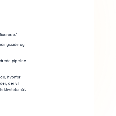
ficerede.”
ndingsside og
drede pipeline-
ide, hvorfor
er, der vil
fektivitetsmål.