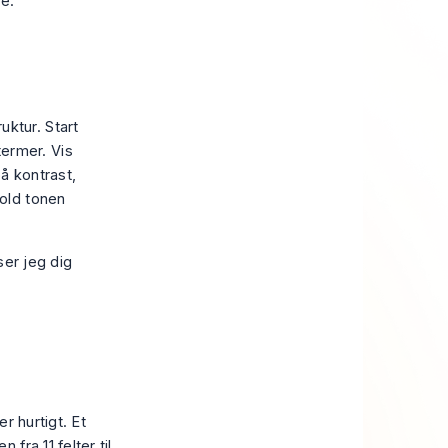
e.
uktur. Start
ermer. Vis
å kontrast,
Hold tonen
ser jeg dig
r hurtigt. Et
ra 11 felter til