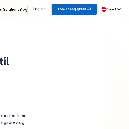
s Solutions
Blog
Log ind
Kom i gang gratis
Dansk
il
det her til en
 salgsdrev og