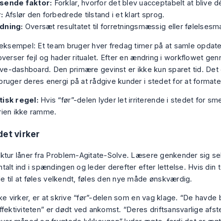
sende faktor:
Forklar, hvorfor det blev uacceptabelt at blive dé
:
Afslør den forbedrede tilstand i et klart sprog.
dning:
Oversæt resultatet til forretningsmæssig eller følelses
 eksempel: Et team bruger hver fredag timer på at samle opdater
overser fejl og hader ritualet. Efter en ændring i workflowet ge
live-dashboard. Den primære gevinst er ikke kun sparet tid. Det 
ruger deres energi på at rådgive kunder i stedet for at formate
tisk regel:
Hvis “før”-delen lyder let irriterende i stedet for smer
rien ikke ramme.
det virker
ktur låner fra Problem-Agitate-Solve. Læsere genkender sig selv
alt ind i spændingen og leder derefter efter lettelse. Hvis din 
 til at føles velkendt, føles den nye måde ønskværdig.
ke virker, er at skrive “før”-delen som en vag klage. “De havde 
ffektiviteten” er dødt ved ankomst. “Deres driftsansvarlige afs