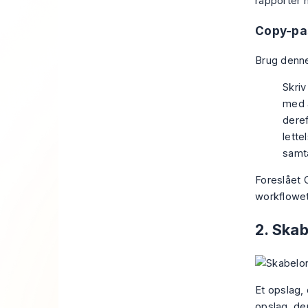
rapporter 
Copy-pa
Brug denne,
Skriv
med a
deref
lette
samta
Foreslået 
workflowet
2. Skab
Et opslag, 
opslag, der