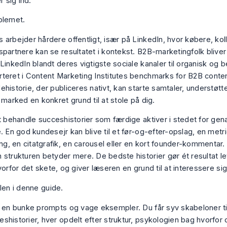
r sig ind.
blemet.
 arbejder hårdere offentligt, især på LinkedIn, hvor købere, kol
spartnere kan se resultatet i kontekst. B2B-marketingfolk blive
LinkedIn blandt deres vigtigste sociale kanaler til organisk og be
teret i
Content Marketing Institutes benchmarks for B2B conte
historie, der publiceres nativt, kan starte samtaler, understøtt
 marked en konkret grund til at stole på dig.
at behandle succeshistorier som færdige aktiver i stedet for gen
. En god kundesejr kan blive til et før-og-efter-opslag, en metr
, en citatgrafik, en carousel eller en kort founder-kommentar
strukturen betyder mere. De bedste historier gør ét resultat let
vorfor det skete, og giver læseren en grund til at interessere sig
len i denne guide.
e en bunke prompts og vage eksempler. Du får syv skabeloner ti
shistorier, hver opdelt efter struktur, psykologien bag hvorfor 