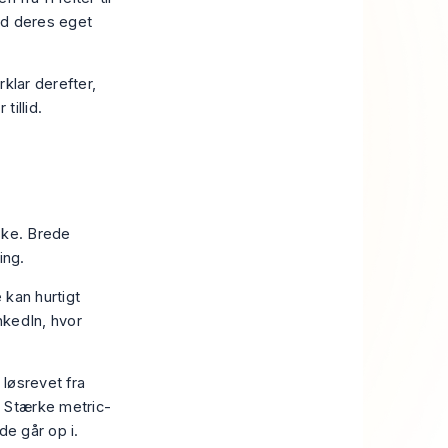
mod deres eget
rklar derefter,
tillid.
uske. Brede
ing.
 kan hurtigt
nkedIn, hvor
løsrevet fra
 Stærke metric-
de går op i.