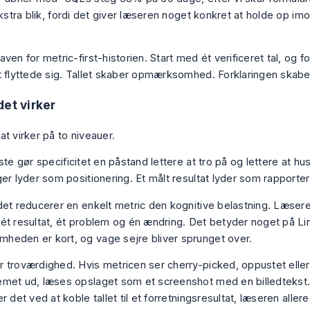
ekstra blik, fordi det giver læseren noget konkret at holde op i
ven for metric-first-historien. Start med ét verificeret tal, og fo
t flyttede sig. Tallet skaber opmærksomhed. Forklaringen skaber 
det virker
t virker på to niveauer.
ste gør specificitet en påstand lettere at tro på og lettere at h
er lyder som positionering. Et målt resultat lyder som rapporter
det reducerer en enkelt metric den kognitive belastning. Læsere
ét resultat, ét problem og én ændring. Det betyder noget på Li
eden er kort, og vage sejre bliver sprunget over.
 troværdighed. Hvis metricen ser cherry-picked, oppustet eller 
met ud, læses opslaget som et screenshot med en billedtekst.
r det ved at koble tallet til et forretningsresultat, læseren allere