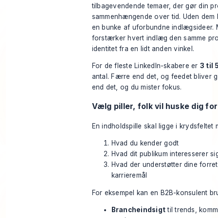
tilbagevendende temaer, der gør din pro
sammenhængende over tid. Uden dem bl
en bunke af uforbundne indlægsideer.
forstærker hvert indlæg den samme pro
identitet fra en lidt anden vinkel.
For de fleste LinkedIn-skabere er
3 til 
antal. Færre end det, og feedet bliver 
end det, og du mister fokus.
Vælg piller, folk vil huske dig for
En indholdspille skal ligge i krydsfeltet 
Hvad du kender godt
Hvad dit publikum interesserer si
Hvad der understøtter dine forret
karrieremål
For eksempel kan en B2B-konsulent br
Brancheindsigt
til trends, kom