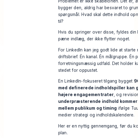
Problemet er ikke skabelonen. Det er, 
bygger den, aldrig har besvaret to gr
spørgsmål. Hvad skal dette indhold op
til?
Hvis du springer over disse, fyldes di
pæne indlæg, der ikke flytter noget.
For LinkedIn kan jeg godt lide at start
driftsbrief. Én kanal. Én målgruppe. Én 
forretningsmæssig udfald. Det holder ka
stedet for oppustet.
En LinkedIn-fokuseret tilgang bygget
9
med definerede indholdspiller kan gi
højere engagementrater
, og revisio
underpræsterende indhold kommer 
mellem publikum og timing
ifølge
Tuu
medier strategi og indholdskalendere
.
Her er en nyttig gennemgang, før du k
plan.