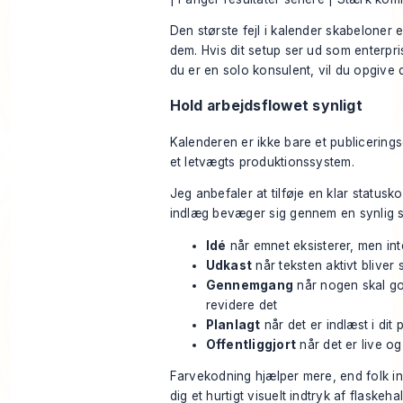
Den største fejl i kalender skabeloner 
dem. Hvis dit setup ser ud som enterpr
du er en solo konsulent, vil du opgive
Hold arbejdsflowet synligt
Kalenderen er ikke bare et publiceringsg
et letvægts produktionssystem.
Jeg anbefaler at tilføje en klar statusk
indlæg bevæger sig gennem en synlig 
Idé
når emnet eksisterer, men int
Udkast
når teksten aktivt bliver 
Gennemgang
når nogen skal go
revidere det
Planlagt
når det er indlæst i dit
Offentliggjort
når det er live og 
Farvekodning hjælper mere, end folk i
dig et hurtigt visuelt indtryk af flaskeh