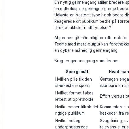
En nyttig gennemgang stiller bredere s
en indholdspille gentagne gange bedre
Udløste en bestemt type hook bedre di
Reagerede dit publikum bedre på første
direkte taktiske nedbrydelser?
At gennemgå månedligt er ofte nok for
Teams med mere output kan foretrække 
en dybere månedlig gennemgang.
Brug en gennemgang som denne:
Spørgsmål
Hvad man 
Hvilken pille fik den
Gentagen engag
stærkeste respons
ikke bare én sp
Hvilket format føltes
Effort versus ou
lettest at opretholde
Hvilke emner tiltrak det
Kommentarer o
rigtige publikum
beskeder fra r
Hvilke indlæg
Svag timing, s
underpræsterede
relevans eller