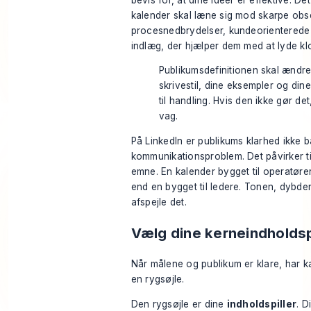
kalender skal læne sig mod skarpe obs
procesnedbrydelser, kundeorienterede 
indlæg, der hjælper dem med at lyde klo
Publikumsdefinitionen skal ændre
skrivestil, dine eksempler og din
til handling. Hvis den ikke gør det
vag.
På LinkedIn er publikums klarhed ikke b
kommunikationsproblem. Det påvirker t
emne. En kalender bygget til operatøre
end en bygget til ledere. Tonen, dybde
afspejle det.
Vælg dine kerneindholdsp
Når målene og publikum er klare, har k
en rygsøjle.
Den rygsøjle er dine
indholdspiller
. D