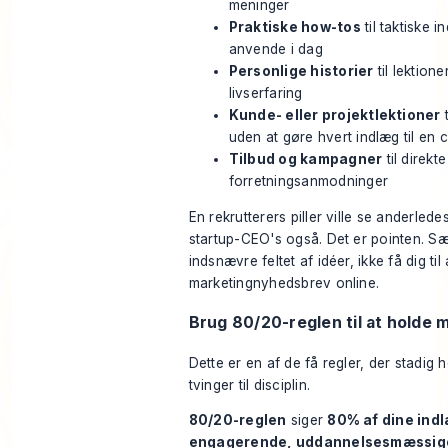
meninger
Praktiske how-tos
til taktiske i
anvende i dag
Personlige historier
til lektioner
livserfaring
Kunde- eller projektlektioner
t
uden at gøre hvert indlæg til en 
Tilbud og kampagner
til direkte
forretningsanmodninger
En rekrutterers piller ville se anderledes
startup-CEO's også. Det er pointen. Sæt 
indsnævre feltet af idéer, ikke få dig ti
marketingnyhedsbrev online.
Brug 80/20-reglen til at holde 
Dette er en af de få regler, der stadig h
tvinger til disciplin.
80/20-reglen
siger
80% af dine ind
engagerende, uddannelsesmæssige