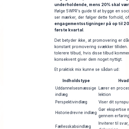
underholdende, mens 20% skal væ
Ifølge
5WPR’s guide til at bygge en soc
ser mærker, der følger dette forhold, o
engagementsstigninger på op til 20
første kvartal
.
Det betyder ikke, at promovering er dårl
konstant promovering svækker tilliden. P
tolerere tilbud, hvis disse tilbud komme
konsekvent giver dem noget nyttigt.
Et praktisk mix kunne se sådan ud:
Indholdstype
Hvad
Uddannelsesmæssige
Lærer en proces
indlæg
lektion
Perspektivindlæg
Viser dit synspu
Gør ekspertise
Historiedrevne indlæg
gennem erfarin
Inviterer til sva
Fællesskabsindlæg