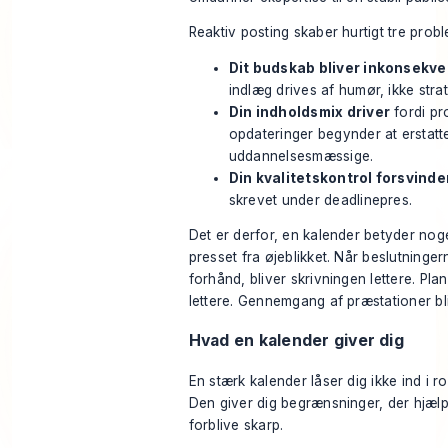
Reaktiv posting skaber hurtigt tre probl
Dit budskab bliver inkonsekve
indlæg drives af humør, ikke strat
Din indholdsmix driver
fordi p
opdateringer begynder at erstatt
uddannelsesmæssige.
Din kvalitetskontrol forsvinde
skrevet under deadlinepres.
Det er derfor, en kalender betyder noge
presset fra øjeblikket. Når beslutninger
forhånd, bliver skrivningen lettere. Pla
lettere. Gennemgang af præstationer bli
Hvad en kalender giver dig
En stærk kalender låser dig ikke ind i r
Den giver dig begrænsninger, der hjælp
forblive skarp.