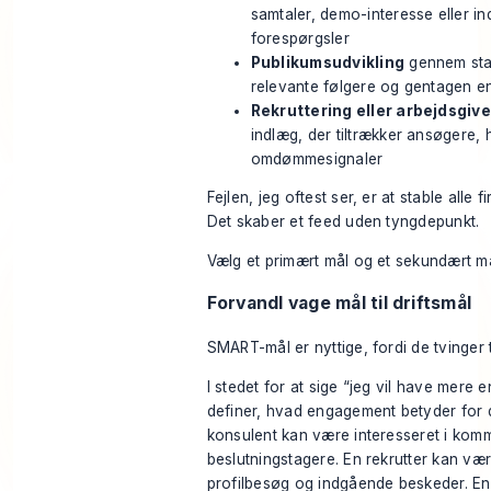
samtaler, demo-interesse eller i
forespørgsler
Publikumsudvikling
gennem stab
relevante følgere og gentagen 
Rekruttering eller arbejdsgiv
indlæg, der tiltrækker ansøgere,
omdømmesignaler
Fejlen, jeg oftest ser, er at stable alle f
Det skaber et feed uden tyngdepunkt.
Vælg et primært mål og et sekundært må
Forvandl vage mål til driftsmål
SMART-mål er nyttige, fordi de tvinger t
I stedet for at sige “jeg vil have mere
definer, hvad engagement betyder for d
konsulent kan være interesseret i komm
beslutningstagere. En rekrutter kan vær
profilbesøg og indgående beskeder. E