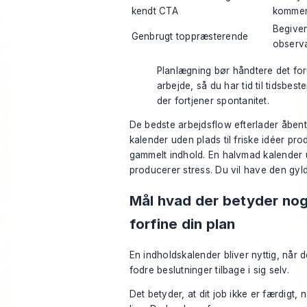
kendt CTA
kommen
Begive
Genbrugt toppræsterende
observa
Planlægning bør håndtere det for
arbejde, så du har tid til tidsbest
der fortjener spontanitet.
De bedste arbejdsflow efterlader åbent
kalender uden plads til friske idéer pr
gammelt indhold. En halvmad kalender
producerer stress. Du vil have den gyl
Mål hvad der betyder no
forfine din plan
En indholdskalender bliver nyttig, når 
fodre beslutninger tilbage i sig selv.
Det betyder, at dit job ikke er færdigt, 