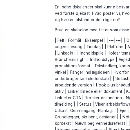
En indholdskalender skal kunne besvar
ved første øjekast. Hvad poster vi, hvor
og hvilken tilstand er det i lige nu?
Brug en skabelon med felter som disse
| Felt | Formål | Eksempel | |---|---| | D
udgivelsesdag | Tirsdag | | Platform | A
| LinkedIn | | Indholdspille | Holder te
Brancheindsigt | | Indholdstype | Vejle
produktionsformat | Tekstindlæg, karuss
vinkel | Fanger indlægsideen | Hvorfo
underbruger tankelederskab | | Udkastt
arbejdende version | Hook plus brødudk
aktiv | Linker billede eller dokument | Kar
Link eller CTA | Tracker destination | 
tilmelding | | Status | Viser arbejdsflowe
Udkast, Gennemgang, Planlagt | | Ejer |
Grundlægger, skribent, designer | | No
kontekst | Nævn begivenhedsreferat | 
| Fanger resultater senere | Stærk komm