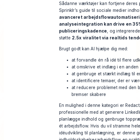
Sådanne værktøjer kan fortjene deres p
Sprinklr’s guide til sociale medier indh
avanceret arbejdsflowautomatiser
analyseintegration kan drive en 35%
publiceringskadence
, og integrered
støtte
2.5x viralitet via realtids ten
Brugt godt kan AI hjælpe dig med:
at forvandle én rå idé til flere ud
at omskrive et indlæg i en anden 
at genbruge et stærkt indlæg til 
at identificere temaer, der er v
at reducere problemet med den b
bremser skabere
En mulighed i denne kategori er Redact
professionelle med at generere LinkedI
planlægge indhold og genbruge toppræ
ét arbejdsflow. Hvis du vil stramme hel
idéudvikling til planlægning, er denne gu
indholdsskabelsesarbejdsflow en prakti