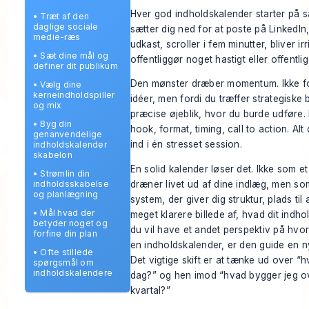
Hver god indholdskalender starter på
•
Træt af den
daglige sociale
sætter dig ned for at poste på LinkedIn
medie-ræs
udkast, scroller i fem minutter, bliver ir
•
Sæt dine mål og
offentliggør noget hastigt eller offentli
definer dit publikum
Den mønster dræber momentum. Ikke fo
•
Vælg dine
kerneindholdspiller
idéer, men fordi du træffer strategiske 
og mix
præcise øjeblik, hvor du burde udføre. 
•
Byg din
hook, format, timing, call to action. Alt
genanvendelige
ind i én stresset session.
indholdskalender
skabelon
En solid kalender løser det. Ikke som et 
•
Strømlin din
dræner livet ud af dine indlæg, men s
indholdsskabelse
og planlægning
system, der giver dig struktur, plads til
•
Mål hvad der
meget klarere billede af, hvad dit indho
betyder noget og
du vil have et andet perspektiv på
hvor
forfine din plan
en indholdskalender
, er den guide en n
•
Ofte stillede
Det vigtige skift er at tænke ud over “h
spørgsmål om
indholdskalendere
dag?” og hen imod “hvad bygger jeg o
kvartal?”