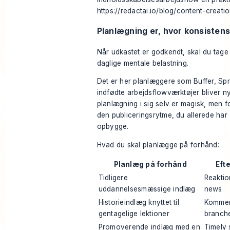
https://redactai.io/blog/content-creat
Planlægning er, hvor konsisten
Når udkastet er godkendt, skal du tage 
daglige mentale belastning.
Det er her planlæggere som Buffer, Sp
indfødte arbejdsflowværktøjer bliver nyt
planlægning i sig selv er magisk, men f
den publiceringsrytme, du allerede har 
opbygge.
Hvad du skal planlægge på forhånd:
Planlæg på forhånd
Efte
Tidligere
Reaktio
uddannelsesmæssige indlæg
news
Historieindlæg knyttet til
Komment
gentagelige lektioner
branch
Promoverende indlæg med en
Timely 