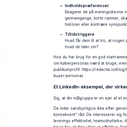
Indholdspræferencer
Reagerer de på meningsdrevne in
gennemgange, korte rammer, skæ
historier eller kontrære synspunk
Tillidstriggere
Hvad får dem til at tro, at nogen
hvad de taler om?
Hvis du har brug for en god startramm
om køberpersonas værd at bruge, men
publikumprofil:
https://redactai.io/blog
buyer-personas
Et LinkedIn-eksempel, der virke
Sig, at din målgruppe er en ejer af et 
De leder sandsynligvis ikke efter gener
konsekvent” råd. De interesserer sig fo
leverings effektivitet, teamudnyttelse, d
bevis for, at dine idéer er effektive. Det