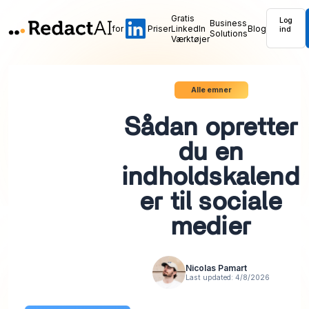
Gratis
Log
Business
for
Priser
LinkedIn
Blog
ind
Solutions
Værktøjer
Alle emner
Sådan opretter
du en
indholdskalend
er til sociale
medier
Nicolas Pamart
Last updated:
4/8/2026