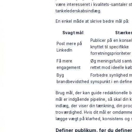
være interesseret i kvalitets-samtaler st
tankelederskabsindlæg.
En enkel måde at skrive bedre mål på:
Svagt mål
Stærker
Publicer på en konse
Post mere på
knyttet til specifikke
LinkedIn
forretningsprioriteter
Få mere
Øg meningsfuld samt
engagement
rettet mod ideelle kø
Byg
Forbedre synlighed m
brandbevidsthed
synspunkt i en define
Brug mål, der kan guide redaktionelle be
mål er indgående pipeline, så skal din 
indlæg, der viser din tænkning, din pro
troværdighed. Hvis dit mål er omdømme,
lægge vægt på klarhed, konsistens og 
Definer publikum, før du define