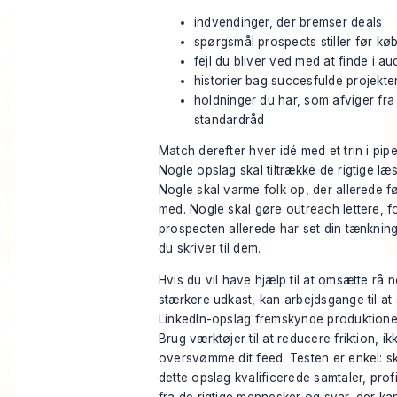
indvendinger, der bremser deals
spørgsmål prospects stiller før kø
fejl du bliver ved med at finde i aud
historier bag succesfulde projekte
holdninger du har, som afviger fra
standardråd
Match derefter hver idé med et trin i pipe
Nogle opslag skal tiltrække de rigtige læ
Nogle skal varme folk op, der allerede f
med. Nogle skal gøre outreach lettere, f
prospecten allerede har set din tænkning
du skriver til dem.
Hvis du vil have hjælp til at omsætte rå no
stærkere udkast, kan
arbejdsgange til at
LinkedIn-opslag
fremskynde produktione
Brug værktøjer til at reducere friktion, ikke
oversvømme dit feed. Testen er enkel: s
dette opslag kvalificerede samtaler, prof
fra de rigtige mennesker og svar, der kan