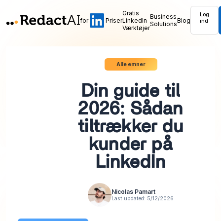
Gratis
Log
Business
for
Priser
LinkedIn
Blog
ind
Solutions
Værktøjer
Alle emner
Din guide til
2026: Sådan
tiltrækker du
kunder på
LinkedIn
Nicolas Pamart
Last updated:
5/12/2026