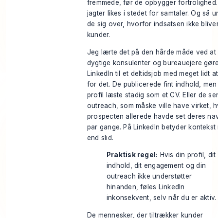
fremmede, før de opbygger fortrolighed
jagter likes i stedet for samtaler. Og så 
de sig over, hvorfor indsatsen ikke bliver 
kunder.
Jeg lærte det på den hårde måde ved at
dygtige konsulenter og bureauejere gør
LinkedIn til et deltidsjob med meget lidt a
for det. De publicerede fint indhold, men
profil læste stadig som et CV. Eller de se
outreach, som måske ville have virket, h
prospecten allerede havde set deres na
par gange. På LinkedIn betyder kontekst
end slid.
Praktisk regel:
Hvis din profil, dit
indhold, dit engagement og din
outreach ikke understøtter
hinanden, føles LinkedIn
inkonsekvent, selv når du er aktiv.
De mennesker, der tiltrækker kunder