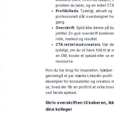
problem du løser, og en enkel CTA
Profilbillede
. Tydeligt, aktuelt og
professionelt slår overdesignet hv
gang.
Overskrift
. Spild ikke denne på k
jobtitel. En god overskrift kombine
rolle, marked og resultat.
CTA rettet mod creators
. Gør de
tydeligt, om du vil have folk til at 
en DM, booke et opkald eller se e
ressource.
Hvis du har brug for inspiration, hjælper 
gennemgå et par stærke
LinkedIn-profil-
eksempler for konsulenter og creators
m
se, hvad der får en profil til at virke tro
ved første øjekast.
Skriv overskriften til køberen, ikk
dine kolleger