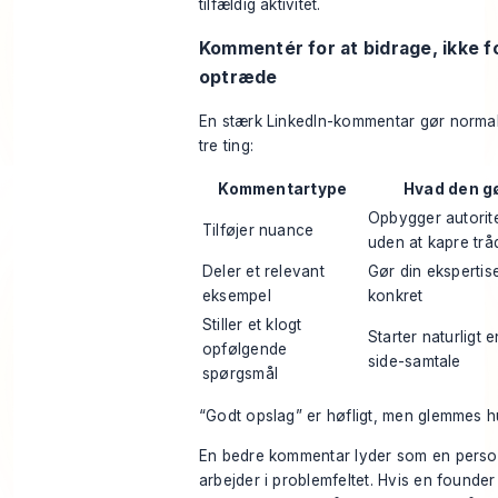
tilfældig aktivitet.
Kommentér for at bidrage, ikke f
optræde
En stærk LinkedIn-kommentar gør normal
tre ting:
Kommentartype
Hvad den g
Opbygger autorit
Tilføjer nuance
uden at kapre trå
Deler et relevant
Gør din ekspertis
eksempel
konkret
Stiller et klogt
Starter naturligt e
opfølgende
side-samtale
spørgsmål
“Godt opslag” er høfligt, men glemmes hu
En bedre kommentar lyder som en perso
arbejder i problemfeltet. Hvis en founder