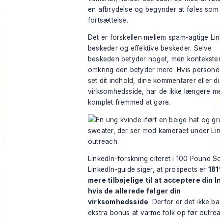
en afbrydelse og begynder at føles som
fortsættelse.
Det er forskellen mellem spam-agtige Li
beskeder og effektive beskeder. Selve
beskeden betyder noget, men kontekste
omkring den betyder mere. Hvis persone
set dit indhold, dine kommentarer eller d
virksomhedsside, har de ikke længere m
komplet fremmed at gøre.
LinkedIn-forskning citeret i
100 Pound So
LinkedIn-guide
siger, at prospects er
18
mere tilbøjelige til at acceptere din I
hvis de allerede følger din
virksomhedsside
. Derfor er det ikke b
ekstra bonus at varme folk op før outre