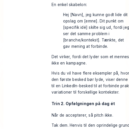
En enkel skabelon:
Hej [Navn], jeg kunne godt lide dit
opslag om [emne]. Dit punkt om
[specifik idé] skilte sig ud, fordi je
ser det samme problem i
[branche/kontekst]. Tænkte, det
gav mening at forbinde.
Det virker, fordi det lyder som et menne
ikke en kampagne.
Hvis du vil have flere eksempler på, hvo
den første besked bør lyde, viser denne
til en
LinkedIn-besked til at forbinde
prak
variationer til forskellige kontekster.
Trin 2. Opfølgningen på dag ét
Når de accepterer, så pitch ikke.
Tak dem. Henvis til den oprindelige grund 