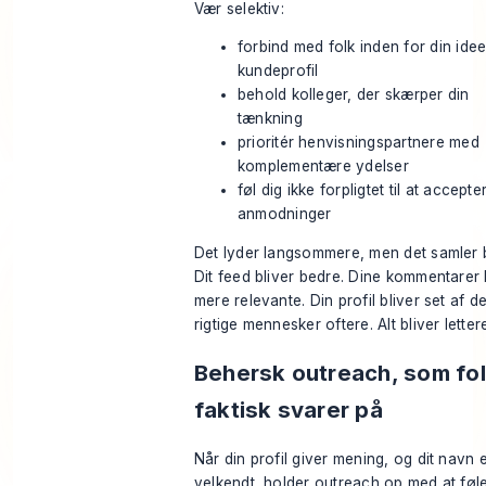
Vær selektiv:
forbind med folk inden for din idee
kundeprofil
behold kolleger, der skærper din
tænkning
prioritér henvisningspartnere med
komplementære ydelser
føl dig ikke forpligtet til at accepte
anmodninger
Det lyder langsommere, men det samler 
Dit feed bliver bedre. Dine kommentarer 
mere relevante. Din profil bliver set af d
rigtige mennesker oftere. Alt bliver letter
Behersk outreach, som fo
faktisk svarer på
Når din profil giver mening, og dit navn 
velkendt, holder outreach op med at fø