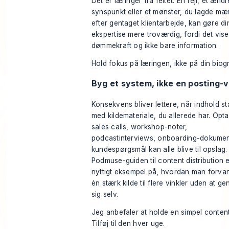
Det er læringer fra feltet. En fejl, et ændr
synspunkt eller et mønster, du lagde mær
efter gentaget klientarbejde, kan gøre di
ekspertise mere troværdig, fordi det vise
dømmekraft og ikke bare information.
Hold fokus på læringen, ikke på din biogr
Byg et system, ikke en posting-
Konsekvens bliver lettere, når indhold st
med kildemateriale, du allerede har. Opt
sales calls, workshop-noter,
podcastinterviews, onboarding-dokumen
kundespørgsmål kan alle blive til opslag.
Podmuse-guiden til content distribution
e
nyttigt eksempel på, hvordan man forva
én stærk kilde til flere vinkler uden at g
sig selv.
Jeg anbefaler at holde en simpel conten
Tilføj til den hver uge.