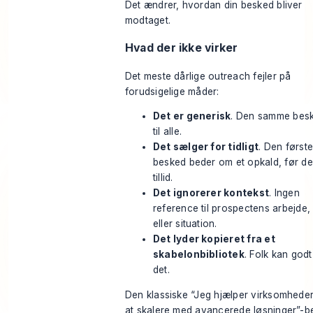
Det ændrer, hvordan din besked bliver
modtaget.
Hvad der ikke virker
Det meste dårlige outreach fejler på
forudsigelige måder:
Det er generisk
. Den samme bes
til alle.
Det sælger for tidligt
. Den først
besked beder om et opkald, før de
tillid.
Det ignorerer kontekst
. Ingen
reference til prospectens arbejde,
eller situation.
Det lyder kopieret fra et
skabelonbibliotek
. Folk kan god
det.
Den klassiske “Jeg hjælper virksomhede
at skalere med avancerede løsninger”-b