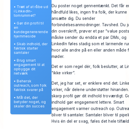
Du poster noget gennemtænkt. Det får e
•
Træt af at råbe ud
i LinkedIn-
håndfuld likes, ingen fra folk, der kunne
tomrummet?
ansætte dig. Du sender
•
Gør din profil til
forbindelsesanmodninger. Tavshed. Du j
en
din overskrift, prøver et par “value posts
kundegenererende
hjemmeside
måske sender du endda et par DMs, og
LinkedIn føles stadig som et larmende ru
•
Skab indhold, der
faktisk starter
hvor alle andre på en eller anden måde 
samtaler
møder.
•
Brug smart
engagement til at
Det er som regel dér, folk beslutter, at L
opbygge dit
“ikke virker”.
netværk
•
Behersk
Det, jeg har set, er enklere end det. Link
outreach, som folk
virker, når delene understøtter hinanden
faktisk svarer på
skarp profil gør dit indhold troværdigt. G
•
Mål det, der
betyder noget, og
indhold gør engagement lettere. Smart
skaler din succes
engagement varmer outreach op. Outre
bliver til samtaler. Samtaler bliver til pipel
Hvis én del er svag, føles det hele tilfæld