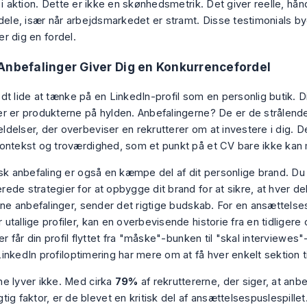
 i aktion. Dette er ikke en skønhedsmetrik. Det giver reelle, hån
rdele, især når arbejdsmarkedet er stramt. Disse testimonials by
ver dig en fordel.
Anbefalinger Giver Dig en Konkurrencefordel
dt lide at tænke på en LinkedIn-profil som en personlig butik. D
r er produkterne på hylden. Anbefalingerne? De er de strålend
delser, der overbeviser en rekrutterer om at investere i dig. De
ontekst og troværdighed, som et punkt på et CV bare ikke kan
isk anbefaling er også en kæmpe del af dit personlige brand. Du
ede strategier for at opbygge dit brand
for at sikre, at hver del
dine anbefalinger, sender det rigtige budskab. For en ansættelse
utallige profiler, kan en overbevisende historie fra en tidliger
er får din profil flyttet fra "måske"-bunken til "skal interviewes"
LinkedIn profiloptimering
har mere om at få hver enkelt sektion til
ne lyver ikke. Med cirka
79%
af rekruttererne, der siger, at anbe
gtig faktor, er de blevet en kritisk del af ansættelsespuslespillet