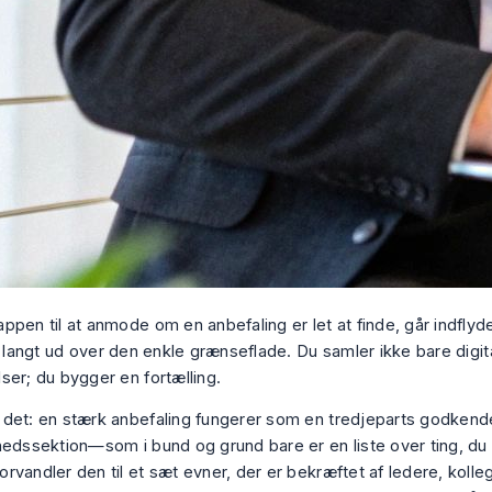
ppen til at anmode om en anbefaling er let at finde, går indflyd
, langt ud over den enkle grænseflade. Du samler ikke bare digit
ser; du bygger en fortælling.
det: en stærk anbefaling fungerer som en tredjeparts godkend
hedssektion—som i bund og grund bare er en liste over ting, du
rvandler den til et sæt evner, der er bekræftet af ledere, kolle