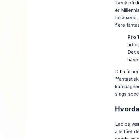
Tænk på di
er Millenni
talsmænd, 
flere fanta
Pro 
arbe
Det e
have
Dit mål her
"fantastis
kampagnest
slags speci
Hvorda
Lad os være
alle fået d