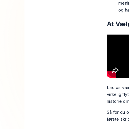
meni
og hø
At Væl
Lad os vær
virkelig fl
historie om
Så før du 
første skri