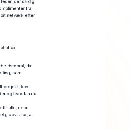
 leder, der så dig
komplimenter fra
it netværk efter
el af din
rbejdsmoral, din
n ting, som
t projekt, kan
eder og hvordan du
dt rolle, er en
lig bevis for, at