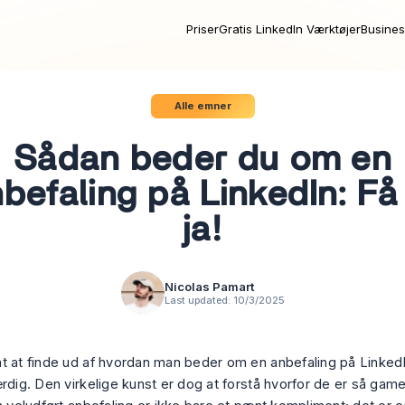
Priser
Gratis LinkedIn Værktøjer
Busines
Alle emner
Sådan beder du om en
befaling på LinkedIn: Få
ja!
Nicolas Pamart
Last updated:
10/3/2025
t at finde ud af
hvordan
man beder om en anbefaling på LinkedIn.
rdig. Den virkelige kunst er dog at forstå
hvorfor
de er så game