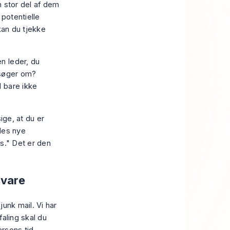
n stor del af dem
 potentielle
 kan du
tjekke
en leder, du
nsøger om?
l bare ikke
ige, at du er
des nye
s." Det er den
svare
unk mail. Vi har
aling skal du