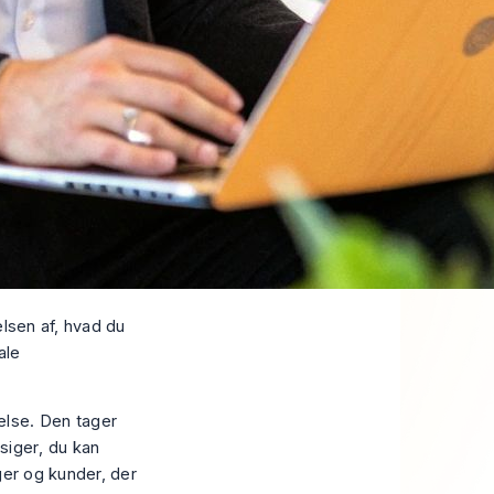
elsen af, hvad du
ale
else. Den tager
siger
, du kan
ger og kunder, der