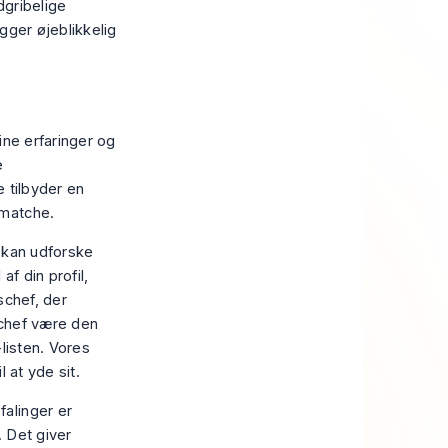
dgribelige
gger øjeblikkelig
ine erfaringer og
e
 tilbyder en
 matche.
 kan udforske
 af din profil,
schef, der
e chef være den
-listen. Vores
 at yde sit.
falinger er
. Det giver