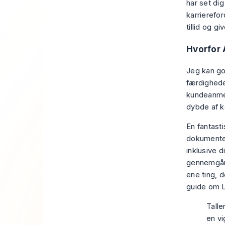
har set dig
karrierefo
tillid og gi
Hvorfor 
Jeg kan go
færdighede
kundeanmel
dybde af k
En fantast
dokumenter
inklusive 
gennemgår 
ene ting, d
guide om
Talle
en vi