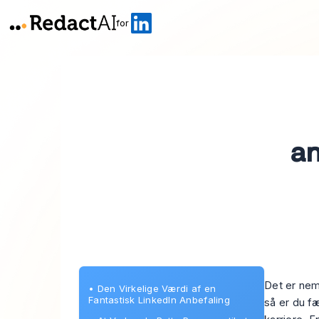
for
an
Det er nem
•
Den Virkelige Værdi af en
Fantastisk LinkedIn Anbefaling
så er du fæ