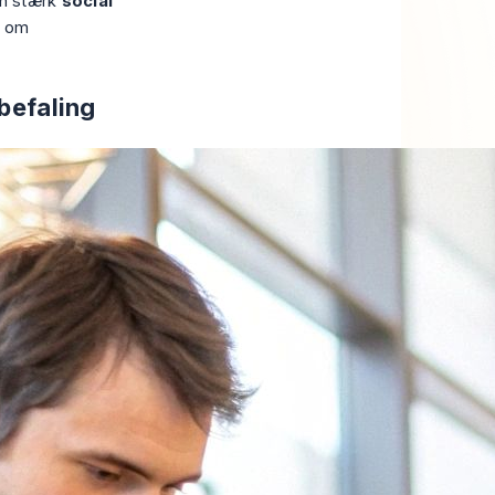
en stærk
social
e om
befaling