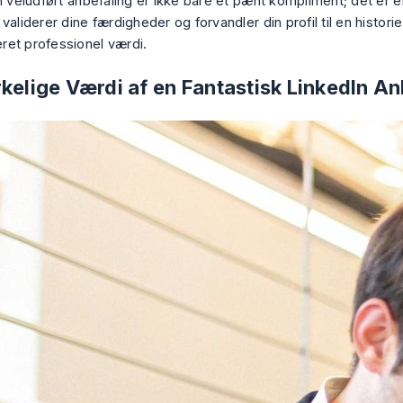
En veludført anbefaling er ikke bare et pænt kompliment; det er 
 validerer dine færdigheder og forvandler din profil til en histori
et professionel værdi.
kelige Værdi af en Fantastisk LinkedIn An