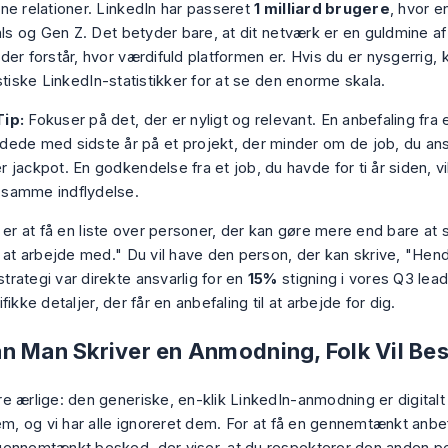
ne relationer. LinkedIn har passeret
1 milliard brugere
, hvor e
als og Gen Z. Det betyder bare, at dit netværk er en guldmine af
der forstår, hvor værdifuld platformen er. Hvis du er nysgerrig,
stiske LinkedIn-statistikker
for at se den enorme skala.
Tip:
Fokuser på det, der er nyligt og relevant. En anbefaling fra 
jdede med sidste år på et projekt, der minder om de job, du a
r jackpot. En godkendelse fra et job, du havde for ti år siden, vi
 samme indflydelse.
 er at få en liste over personer, der kan gøre mere end bare at s
k at arbejde med." Du vil have den person, der kan skrive, "Hen
rategi var direkte ansvarlig for en
15%
stigning i vores Q3 lead
fikke detaljer, der får en anbefaling til at arbejde for dig.
n Man Skriver en Anmodning, Folk Vil Be
 ærlige: den generiske, en-klik LinkedIn-anmodning er digitalt j
em, og vi har alle ignoreret dem. For at få en gennemtænkt anbef