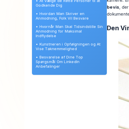
karriere. 
•
At Vælge de Rette Personer til at
Godkende Dig
bevis
, der
•
Hvordan Man Skriver en
dokumenter
Anmodning, Folk Vil Besvare
•
Hvornår Man Skal Tidsindstille Sin
Den Vir
Anmodning for Maksimal
Indflydelse
•
Kunstneren i Opfølgningen og At
Vise Taknemmelighed
•
Besvarelse af Dine Top
Spørgsmål Om LinkedIn
Anbefalinger