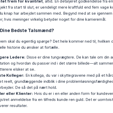
itet frem for kvantitet
, altid. En detaljeret godkendelse fra en
jekt fra start til slut, er uendeligt mere kraftfuld end fem vage 
du knap har arbejdet sammen med. Begynd med at se igennem d
r, hvis meninger virkelig betyder noget for dine karrieremål.
 Dine Bedste Talsmænd?
vem skal du egentlig spørge? Det hele kommer ned til, hvilken d
lle historie du ønsker at fortælle.
igere Ledere:
Disse er dine tungvægtere. De kan tale om din a
ation og hvordan du passer ind i det større billede—alt samme
tterere elsker at se.
kte Kolleger:
En kollega, du var i skyttegravene med på et hård
et reelt, grundlæggende indblik i dine problemløsningsfærdigh
bejder. De så det på nært hold.
er eller Klienter:
Hvis du er i en eller anden form for kundeven
stret anmeldelse fra en tilfreds kunde ren guld. Det er uomtviste
verer resultater.