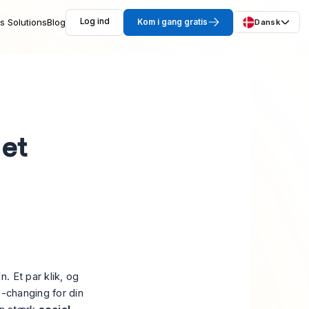
s Solutions
Blog
Log ind
Kom i gang gratis
Dansk
 et
 Et par klik, og
-changing for din