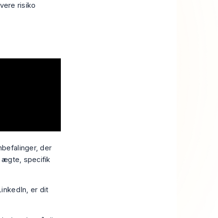
ere risiko
befalinger, der
n ægte, specifik
nkedIn, er dit