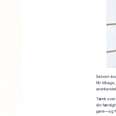
Selvom kna
får tilbage
anerkendel
Tænk over 
din færdig
gøre—og fo