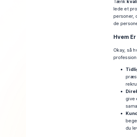
Tænk
kval
lede et pro
personer, 
de persone
Hvem Er
Okay, så h
professione
Tidl
præst
rekru
Dire
give 
samar
Kund
begej
du le