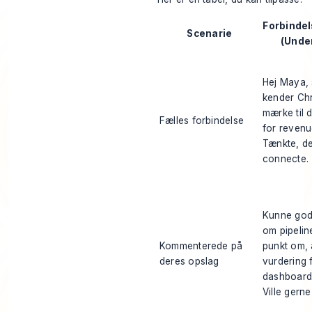
Forbinde
Scenarie
(Unde
Hej Maya, 
kender Chr
mærke til d
Fælles forbindelse
for revenu
Tænkte, de
connecte.
Kunne godt
om pipelin
Kommenterede på
punkt om, 
deres opslag
vurdering 
dashboards
Ville gern