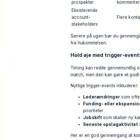
prospekter
kommentere
Eksisterende
account-
Flere kont
stakeholders
Senere på ugen bør du gennemgå hv
fra hukommelsen.
Hold øje med trigger-event
Timing kan redde gennemsnitlig ou
match, men den kan gøre et godt m
Nyttige trigger-events inkluderer:
Lederændringer
som ofte
Funding- eller ekspansi
prioriteter
Jobskift
som skaber ny kø
Seneste opslagaktivitet
Her er en god gennemgang at kom