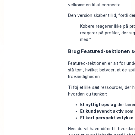
velkommen til at connecte.
Den version skaber tillid, fordi de
Købere reagerer ikke på prof
reagerer på profiler, der si
med.”
Brug Featured-sektionen s
Featured-sektionen er alt for und
stå tom, hvilket betyder, at de spi
troværdigheden.
Tilføj et lille sæt ressourcer, der
hvordan du tænker:
Et nyttigt opslag
der lærer
Et kundevendt aktiv
som e
Et kort perspektivstykke
Hvis du vil have idéer til, hvorda