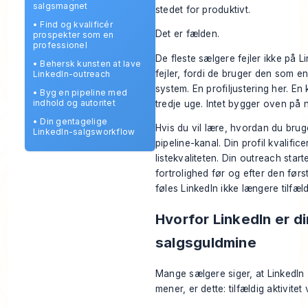
salgsmagnet
stedet for produktivt.
•
Find og kvalificér
Det er fælden.
prospekter som en
professionel
De fleste sælgere fejler ikke på Li
•
Behersk kunsten at lave
fejler, fordi de bruger den som e
LinkedIn-outreach
system. En profiljustering her. E
•
Byg en pipeline med
indhold og autoritet
tredje uge. Intet bygger oven på 
•
Din gentagelige
Hvis du vil lære, hvordan du bruge
LinkedIn-salgsworkflow
pipeline-kanal. Din profil kvalific
listekvaliteten. Din outreach star
fortrolighed før og efter den før
føles LinkedIn ikke længere tilfæld
Hvorfor LinkedIn er d
salgsguldmine
Mange sælgere siger, at LinkedIn 
mener, er dette: tilfældig aktivitet 