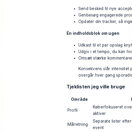
Send besked til nye accept
Genbesøg engagerede pros
Opdater din tracker, så in
Én indholdsblok om ugen
Udkast til et par opslag kn
Udgiv i et tempo, du kan ho
Omsæt stærke kommentarer el
Konsekvens slår intensitet p
overgår hver gang sporadi
Tjeklisten jeg ville bruge
Område
Køberfokuseret overs
Profil
aktiver
Separate lister efte
Målretning
event