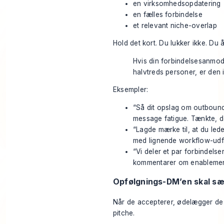
en virksomhedsopdatering
en fælles forbindelse
et relevant niche-overlap
Hold det kort. Du lukker ikke. Du 
Hvis din forbindelsesanmod
halvtreds personer, er den 
Eksempler:
“Så dit opslag om outbound-
message fatigue. Tænkte, d
“Lagde mærke til, at du led
med lignende workflow-udfo
“Vi deler et par forbindels
kommentarer om enablement 
Opfølgnings-DM’en skal sæ
Når de accepterer, ødelægger de f
pitche.