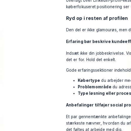
oversigt over
LinkedIn-profil-eks
køberfokuseret positionering ser u
Ryd op i resten af profilen
Den del er ikke glamourøs, men d
Erfaring bør beskrive kundeef
Indsæt ikke din jobbeskrivelse. Vi
det er for. Hold det enkelt.
Gode erfaringssektioner indeholde
Købertype
du arbejder me
Problemområde
du adress
Type løsning eller proce
Anbefalinger tilføjer social pr
Et par gennemtænkte anbefalinge
stærkeste nævner, hvordan du arb
det føltes at arbejde med dig.