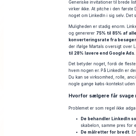
Generiske invitationer til brede li
virker ikke. At pitche i den første
noget om LinkedIn i sig selv. Det s
Muligheden er stadig enorm. Lin
og genererer
75% til 85% af all
konverteringsrate fra besøgen
der ifølge
Martals oversigt over Li
til 28% lavere end Google Ads
.
Det betyder noget, fordi de fleste 
hvem nogen er. På LinkedIn er den 
Du kan se virksomhed, rolle, ancie
nogle gange købs-kontekst uden a
Hvorfor sælgere får svage 
Problemet er som regel ikke adgan
De behandler LinkedIn so
skabelon, samme pres for 
De målretter for bredt
. E