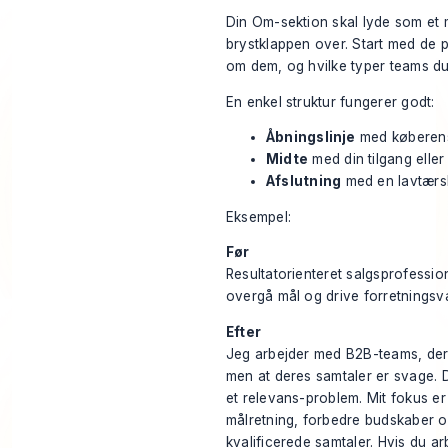
Din Om-sektion skal lyde som et 
brystklappen over. Start med de 
om dem, og hvilke typer teams du
En enkel struktur fungerer godt:
Åbningslinje
med køberen
Midte
med din tilgang eller 
Afslutning
med en lavtærske
Eksempel:
Før
Resultatorienteret salgsprofessio
overgå mål og drive forretningsv
Efter
Jeg arbejder med B2B-teams, der
men at deres samtaler er svage. D
et relevans-problem. Mit fokus e
målretning, forbedre budskaber og g
kvalificerede samtaler. Hvis du ar