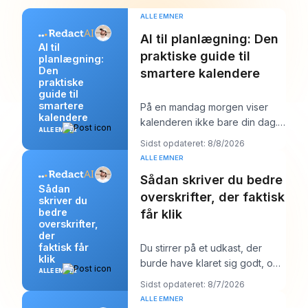
ALLE EMNER
AI til planlægning: Den
AI til
praktiske guide til
planlægning:
Den
smartere kalendere
praktiske
guide til
smartere
På en mandag morgen viser
kalendere
kalenderen ikke bare din dag.
ALLE EMNER
Den begynder at forhandle
Sidst opdateret: 8/8/2026
med den. Du har én
ALLE EMNER
Sådan skriver du bedre
Sådan
overskrifter, der faktisk
skriver du
bedre
får klik
overskrifter,
der
faktisk får
Du stirrer på et udkast, der
klik
burde have klaret sig godt, og
ALLE EMNER
overskriften er sandsynligvis
Sidst opdateret: 8/7/2026
det første
ALLE EMNER