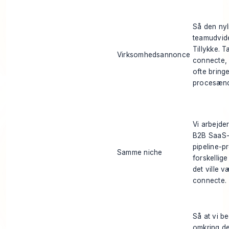
Så den nyl
teamudvide
Tillykke. T
Virksomhedsannonce
connecte,
ofte bring
procesænd
Vi arbejde
B2B SaaS
pipeline-p
Samme niche
forskellige
det ville v
connecte.
Så at vi b
omkring d