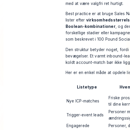
med at være valgfri ret hurtigt.
Best practice er at bruge Sales Na
lister efter
virksomhedsstørrelse
Boolean-kombinationer
, og der
forskellige stadier eller kampagner
som beskrevet i
100 Pound Social
Den struktur betyder noget, fordi 
bevægelser. Et varmt inbound-lea
koldt account-match bør ikke lig
Her er en enkel måde at opdele lis
Listetype
Hvem
Friske pros
Nye ICP-matches
til dine ker
Personer m
Trigger-event leads
ændringssi
Engagerede
Personer, d