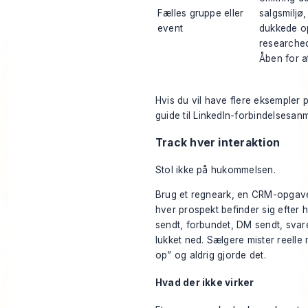
Fælles gruppe eller
salgsmiljø,
event
dukkede o
researche
Åben for a
Hvis du vil have flere eksempler 
guide til
LinkedIn-forbindelsesan
Track hver interaktion
Stol ikke på hukommelsen.
Brug et regneark, en CRM-opgavef
hver prospekt befinder sig efter h
sendt, forbundet, DM sendt, svaret
lukket ned. Sælgere mister reelle 
op” og aldrig gjorde det.
Hvad der ikke virker