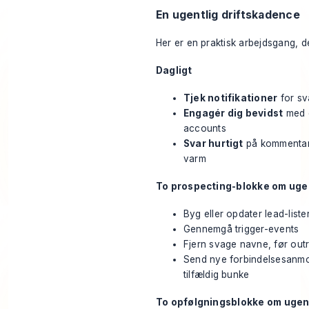
En ugentlig driftskadence
Her er en praktisk arbejdsgang, d
Dagligt
Tjek notifikationer
for sva
Engagér dig bevidst
med e
accounts
Svar hurtigt
på kommentare
varm
To prospecting-blokke om uge
Byg eller opdater lead-liste
Gennemgå trigger-events
Fjern svage navne, før outr
Send nye forbindelsesanmod
tilfældig bunke
To opfølgningsblokke om uge