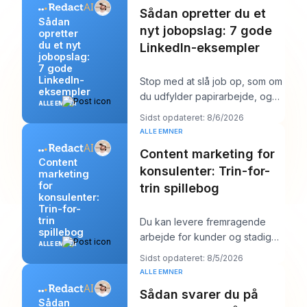
Sådan opretter du et
Sådan
nyt jobopslag: 7 gode
opretter
du et nyt
LinkedIn-eksempler
jobopslag:
7 gode
LinkedIn-
Stop med at slå job op, som om
eksempler
du udfylder papirarbejde, og
ALLE EMNER
begynd at skrive dem, som om
Sidst opdateret: 8/6/2026
du prøver a
ALLE EMNER
Content marketing for
Content
konsulenter: Trin-for-
marketing
for
trin spillebog
konsulenter:
Trin-for-
trin
Du kan levere fremragende
spillebog
arbejde for kunder og stadig
ALLE EMNER
føle dig mærkeligt usynlig
Sidst opdateret: 8/5/2026
online. Arbejdet b
ALLE EMNER
Sådan svarer du på
Sådan