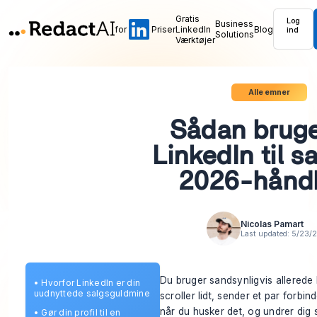
Gratis
Log
Business
for
Priser
LinkedIn
Blog
ind
Solutions
Værktøjer
Alle emner
Sådan bruge
LinkedIn til s
2026-hånd
Nicolas Pamart
Last updated:
5/23/
Du bruger sandsynligvis allerede L
•
Hvorfor LinkedIn er din
uudnyttede salgsguldmine
scroller lidt, sender et par for
når du husker det, og undrer dig 
•
Gør din profil til en