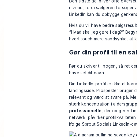
Den sidste del bliver ofte overs
niveau, fordi sælgeren forsøger at
LinkedIn kan du opbygge genkend
Hvis du vil have bedre salgsresul
“Hvad skal jeg gøre i dag?” Begyn
hvert touch mere sandsynligt at 
Gør din profil til en 
Før du skriver til nogen, så ret de
have set dit navn.
Din LinkedIn-profil er ikke et karr
landingsside. Prospekter bruger d
relevant og værd at svare på. M
stærk koncentration i aldersgru
professionelle
, der rangerer Li
netværk, påvirker profilkvalitete
ifølge
Sprout Socials LinkedIn-da