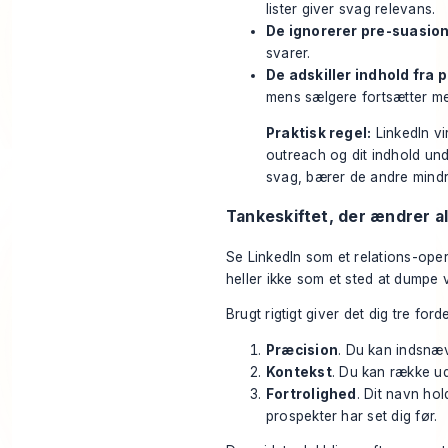
lister giver svag relevans.
De ignorerer pre-suasio
svarer.
De adskiller indhold fra p
mens sælgere fortsætter me
Praktisk regel:
LinkedIn vir
outreach og dit indhold und
svag, bærer de andre mind
Tankeskiftet, der ændrer al
Se LinkedIn som et relations-oper
heller ikke som et sted at dumpe
Brugt rigtigt giver det dig tre for
Præcision
. Du kan indsnæv
Kontekst
. Du kan række ud
Fortrolighed
. Dit navn hol
prospekter har set dig før.