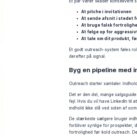
Et par vaner skader konsekvent s
At pitche i invitationen
At sende afsnit i stedet 
At bruge falsk fortroligh
At følge op for aggressiv
At tale om dit produkt, fø
Et godt outreach-system føles rol
derefter på signal.
Byg en pipeline med i
Outreach starter samtaler. Indhold
Det er den del, mange salgsguide
fejl. Hvis du vil have LinkedIn til 
indhold ikke stå ved siden af som 
De stærkeste sælgere bruger indh
forbliver synlige for prospekter, 
fortrolighed før kold outreach. De