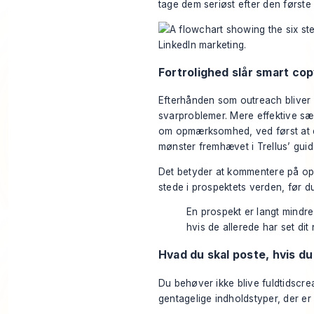
tage dem seriøst efter den første 
Fortrolighed slår smart co
Efterhånden som outreach bliver 
svarproblemer. Mere effektive sæl
om opmærksomhed, ved først at en
mønster fremhævet i
Trellus’ gui
Det betyder at kommentere på ops
stede i prospektets verden, før d
En prospekt er langt mindre t
hvis de allerede har set dit
Hvad du skal poste, hvis du
Du behøver ikke blive fuldtidscreat
gentagelige indholdstyper, der er 