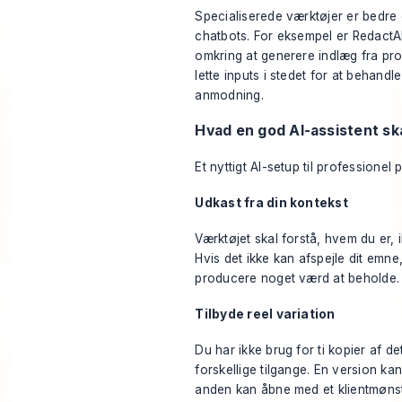
Specialiserede værktøjer er bedre e
chatbots. For eksempel er
RedactAI
omkring at generere indlæg fra prof
lette inputs i stedet for at behand
anmodning.
Hvad en god AI-assistent sk
Et nyttigt AI-setup til professionel 
Udkast fra din kontekst
Værktøjet skal forstå, hvem du er, 
Hvis det ikke kan afspejle dit emne, 
producere noget værd at beholde.
Tilbyde reel variation
Du har ikke brug for ti kopier af d
forskellige tilgange. En version k
anden kan åbne med et klientmønst