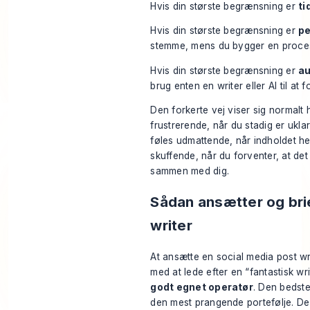
Hvis din største begrænsning er
ti
Hvis din største begrænsning er
p
stemme, mens du bygger en proce
Hvis din største begrænsning er
au
brug enten en writer eller AI til at 
Den forkerte vej viser sig normalt 
frustrerende, når du stadig er ukla
føles udmattende, når indholdet hel
skuffende, når du forventer, at det 
sammen med dig.
Sådan ansætter og brie
writer
At ansætte en social media post wri
med at lede efter en “fantastisk wr
godt egnet operatør
. Den bedste
den mest prangende portefølje. D