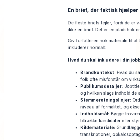
En brief, der faktisk hjælper
De fleste briefs fejler, fordi de er
ikke en brief. Det er en pladsholder
Giv forfatteren nok materiale til at
inkluderer normalt:
Hvad du skal inkludere i din job
Brandkontekst:
Hvad du sæ
folk ofte misforstår om vir
Publikumsdetaljer:
Jobtitl
og hvilken slags indhold de 
Stemmeretningslinjer:
Ord,
niveau af formalitet, og ekse
Indholdsmål:
Bygge troværdi
tiltrække kandidater eller st
Kildemateriale:
Grundlægger
transkriptioner, opkaldsopta