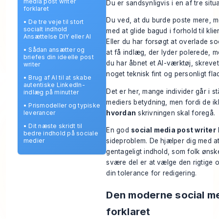
media post writer
Du er sandsynligvis i en af tre situa
forklaret
Du ved, at du burde poste mere, m
•
De tre veje til stort
socialt indhold
med at glide bagud i forhold til kli
Ansættelse DIY eller AI
Eller du har forsøgt at overlade soc
•
Sådan ansætter og
at få indlæg, der lyder polerede, m
briefes din ideelle post
du har åbnet et AI-værktøj, skreve
writer
noget teknisk fint og personligt flad
•
Brug af AI til at skabe
autentiske LinkedIn-
Det er her, mange individer går i st
indlæg på minutter
mediers betydning, men fordi de ikk
•
Prismodeller og typiske
hvordan
skrivningen skal foregå.
leverancer
•
Dit næste skridt til
En god
social media post writer
bedre indhold på sociale
medier
sideproblem. De hjælper dig med at
gentageligt indhold, som folk ønsk
svære del er at vælge den rigtige o
din tolerance for redigering.
Den moderne social me
forklaret