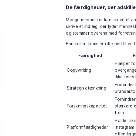
De færdigheder, der adskille
Mange mennesker kan skrive et ans
skrive et indlæg, der lyder menne
og stemmer overens med forretnin
Forskellen kommer ofte ned til en 
Færdighed
H
Hjælper fo
Copywriting
overgange 
ikke føles
Forbinder h
Strategisk tænkning
brandautor
Forhindre
Forskningskapacitet
stærkere e
frem
Holder skr
Platformfærdigheder
Instagram 
offentligg