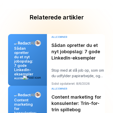
Relaterede artikler
ALLE EMNER
Sådan opretter du et
Sådan
nyt jobopslag: 7 gode
opretter
du et nyt
LinkedIn-eksempler
jobopslag:
7 gode
LinkedIn-
Stop med at slå job op, som om
eksempler
du udfylder papirarbejde, og
ALLE EMNER
begynd at skrive dem, som om
Sidst opdateret: 8/6/2026
du prøver a
ALLE EMNER
Content marketing for
Content
konsulenter: Trin-for-
marketing
for
trin spillebog
konsulenter: