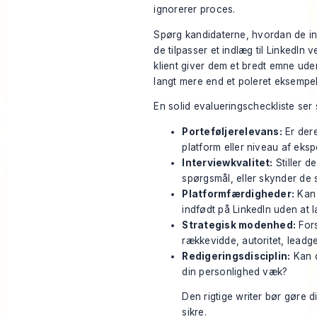
ignorerer proces.
Spørg kandidaterne, hvordan de in
de tilpasser et indlæg til LinkedIn
klient giver dem et bredt emne uden 
langt mere end et poleret eksempel
En solid evalueringscheckliste ser
Porteføljerelevans:
Er dere
platform eller niveau af eksp
Interviewkvalitet:
Stiller 
spørgsmål, eller skynder de s
Platformfærdigheder:
Kan 
indfødt på LinkedIn uden at
Strategisk modenhed:
Fors
rækkevidde, autoritet, leadg
Redigeringsdisciplin:
Kan d
din personlighed væk?
Den rigtige writer bør gøre d
sikre.