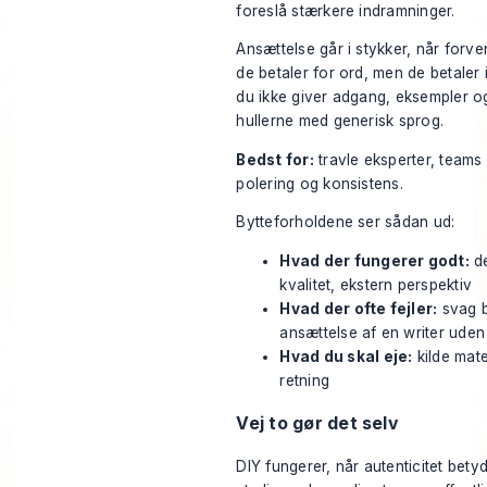
foreslå stærkere indramninger.
Ansættelse går i stykker, når forve
de betaler for ord, men de betaler i
du ikke giver adgang, eksempler og
hullerne med generisk sprog.
Bedst for:
travle eksperter, teams
polering og konsistens.
Bytteforholdene ser sådan ud:
Hvad der fungerer godt:
de
kvalitet, ekstern perspektiv
Hvad der ofte fejler:
svag b
ansættelse af en writer uden 
Hvad du skal eje:
kilde mate
retning
Vej to gør det selv
DIY fungerer, når autenticitet bety