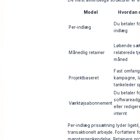
De mest almindelige strukturer er e
Model
Hvordan 
Du betaler f
Per-indlæg
indlæg
Løbende sæt
Månedlig retainer
relaterede t
måned
Fast omfang
Projektbaseret
kampagne, la
tankeleder s
Du betaler f
softwareadg
Værktøjsabonnement
eller rediger
internt
Per-indlæg prissætning lyder ligetil,
transaktionelt arbejde. Forfattere f
mønstergenkendelse. Retainere prod