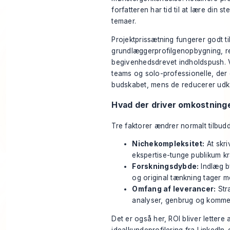
forfatteren har tid til at lære din
temaer.
Projektprissætning fungerer godt ti
grundlæggerprofilgenopbygning, re
begivenhedsdrevet indholdspush. 
teams og solo-professionelle, der 
budskabet, mens de reducerer udka
Hvad der driver omkostninge
Tre faktorer ændrer normalt tilbud
Nichekompleksitet:
At skri
ekspertise-tunge publikum kr
Forskningsdybde:
Indlæg by
og original tænkning tager 
Omfang af leverancer:
Stra
analyser, genbrug og kommenta
Det er også her, ROI bliver lettere a
idealkundeprofilering fra LinkedIn-