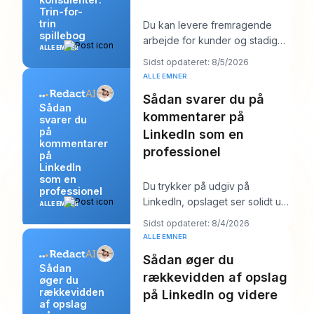
Trin-for-
trin
Du kan levere fremragende
spillebog
arbejde for kunder og stadig
ALLE EMNER
føle dig mærkeligt usynlig
Sidst opdateret: 8/5/2026
online. Arbejdet b
ALLE EMNER
Sådan svarer du på
Sådan
kommentarer på
svarer du
på
LinkedIn som en
kommentarer
professionel
på
LinkedIn
som en
Du trykker på udgiv på
professionel
LinkedIn, opslaget ser solidt ud,
ALLE EMNER
og så begynder arbejdet. Et
Sidst opdateret: 8/4/2026
par kommentarer
ALLE EMNER
Sådan øger du
Sådan
rækkevidden af opslag
øger du
rækkevidden
på LinkedIn og videre
af opslag