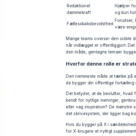
Redaktionel
Hjælper fo
dømmekraft
og kun ho
Forudser, 
Fællesskabsbevidsthed
være enige
Mange teams overser den sidste del
når indlægget er offentliggjort. De
den måde, gentagne temaer bygger
Hvorfor denne rolle er strat
Den nemmeste måde at tænke på en 
de bygger din offentlige fortælling
Det betyder, at de beslutter, hvad 
kendt for nyttige meninger, genbru
eller vag inspiration? De mønstre s
det skrivesystem, der ligger bag k
Hvis du bygger på X i særdeleshe
for X-brugere
et nyttigt supplement