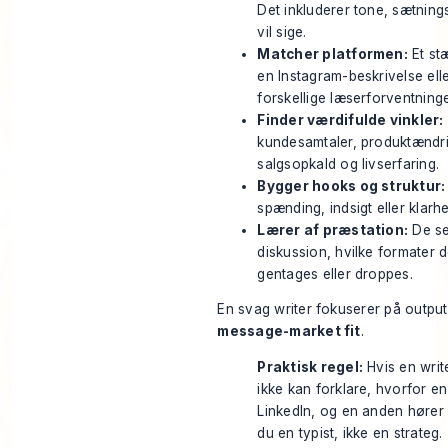
Det inkluderer tone, sætning
vil sige.
Matcher platformen:
Et st
en Instagram-beskrivelse ell
forskellige læserforventninge
Finder værdifulde vinkler:
kundesamtaler, produktændri
salgsopkald og livserfaring.
Bygger hooks og struktur:
spænding, indsigt eller klarhe
Lærer af præstation:
De se
diskussion, hvilke formater d
gentages eller droppes.
En svag writer fokuserer på outpu
message-market fit
.
Praktisk regel:
Hvis en writ
ikke kan forklare, hvorfor e
LinkedIn, og en anden hører 
du en typist, ikke en strateg.