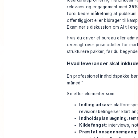
relevans og engagement med
35%
fordi bedre målretning af publikum
offentliggjort eller bidrager til ka
Examiner’s diskussion om AI til en
Hvis du driver et bureau eller admi
oversigt over
prismodeller for mar
strukturere pakker, før du begynder
Hvad leverancer skal inklud
En professionel indholdspakke bør
måned.”
Se efter elementer som:
Indlæg udkast:
platformspec
revisionsbetingelser klart an
Indholdsplanlægning:
tema
Kildefangst:
interviews, no
Præstationsgennemgang: