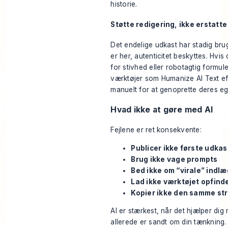
historie.
Støtte redigering, ikke erstatte
Det endelige udkast har stadig bru
er her, autenticitet beskyttes. Hvi
for stivhed eller robotagtig formul
værktøjer som
Humanize AI Text
ef
manuelt for at genoprette deres e
Hvad ikke at gøre med AI
Fejlene er ret konsekvente:
Publicer ikke første udka
Brug ikke vage prompts
Bed ikke om “virale” indl
Lad ikke værktøjet opfind
Kopier ikke den samme st
AI er stærkest, når det hjælper dig
allerede er sandt om din tænkning. 