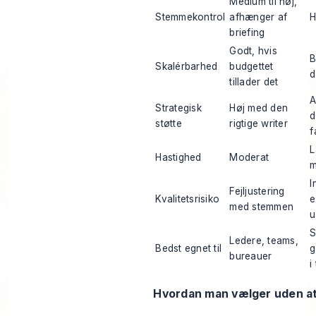
Medium til høj,
Stemmekontrol
afhænger af
H
briefing
Godt, hvis
B
Skalérbarhed
budgettet
d
tillader det
A
Strategisk
Høj med den
d
støtte
rigtige writer
f
L
Hastighed
Moderat
m
I
Fejljustering
Kvalitetsrisiko
e
med stemmen
u
S
Ledere, teams,
Bedst egnet til
g
bureauer
i
Hvordan man vælger uden at