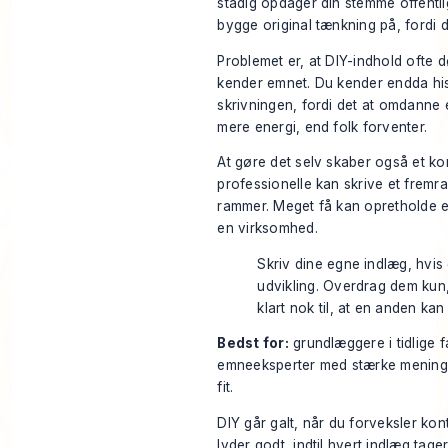
stadig opdager din stemme offentli
bygge original tænkning på, fordi d
Problemet er, at DIY-indhold ofte d
kender emnet. Du kender endda hi
skrivningen, fordi det at omdanne e
mere energi, end folk forventer.
At gøre det selv skaber også et k
professionelle kan skrive et fremr
rammer. Meget få kan opretholde e
en virksomhed.
Skriv dine egne indlæg, hvis
udvikling. Overdrag dem kun, 
klart nok til, at en anden ka
Bedst for:
grundlæggere i tidlige f
emneeksperter med stærke meninge
fit.
DIY går galt, når du forveksler kont
lyder godt, indtil hvert indlæg tager 