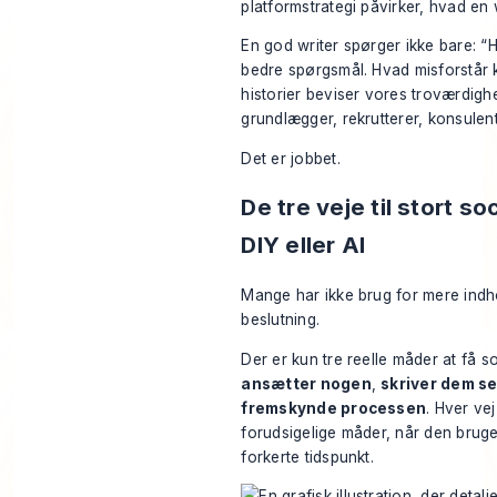
platformstrategi påvirker, hvad en 
En god writer spørger ikke bare: “H
bedre spørgsmål. Hvad misforstår kø
historier beviser vores troværdig
grundlægger, rekrutterer, konsulent
Det er jobbet.
De tre veje til stort s
DIY eller AI
Mange har ikke brug for mere indh
beslutning.
Der er kun tre reelle måder at få 
ansætter nogen
,
skriver dem se
fremskynde processen
. Hver vej
forudsigelige måder, når den bruge
forkerte tidspunkt.