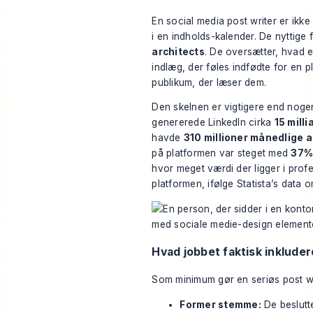
En social media post writer er ikk
i en indholds-kalender. De nyttig
architects
. De oversætter, hvad e
indlæg, der føles indfødte for en p
publikum, der læser dem.
Den skelnen er vigtigere end nogen
genererede LinkedIn cirka
15 mill
havde
310 millioner månedlige 
på platformen var steget med
37% 
hvor meget værdi der ligger i profe
platformen, ifølge
Statista’s data 
Hvad jobbet faktisk inkluder
Som minimum gør en seriøs post wri
Former stemme:
De beslutte