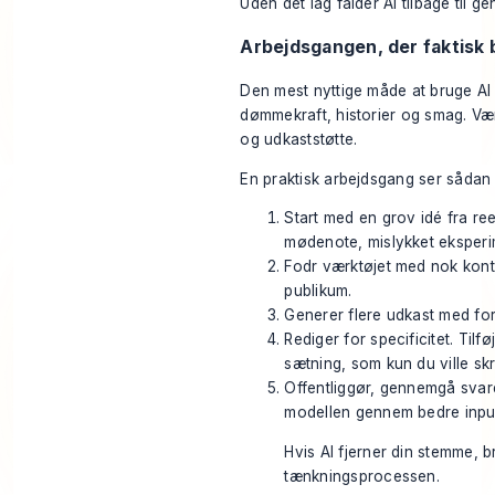
Uden det lag falder AI tilbage til g
Arbejdsgangen, der faktisk
Den mest nyttige måde at bruge AI 
dømmekraft, historier og smag. Vær
og udkaststøtte.
En praktisk arbejdsgang ser sådan 
Start med en grov idé fra ree
mødenote, mislykket eksperim
Fodr værktøjet med nok kontek
publikum.
Generer flere udkast med fors
Rediger for specificitet. Tilf
sætning, som kun du ville skr
Offentliggør, gennemgå svar
modellen gennem bedre inpu
Hvis AI fjerner din stemme, br
tænkningsprocessen.