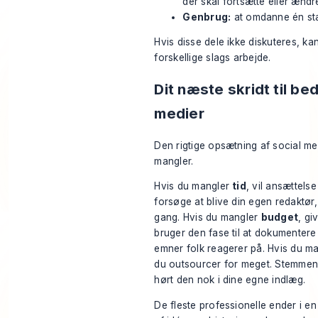
der skal fortsætte eller ændr
Genbrug:
at omdanne én stær
Hvis disse dele ikke diskuteres, ka
forskellige slags arbejde.
Dit næste skridt til be
medier
Den rigtige opsætning af social me
mangler.
Hvis du mangler
tid
, vil ansættelse
forsøge at blive din egen redaktør
gang. Hvis du mangler
budget
, gi
bruger den fase til at dokumentere 
emner folk reagerer på. Hvis du m
du outsourcer for meget. Stemmen b
hørt den nok i dine egne indlæg.
De fleste professionelle ender i e