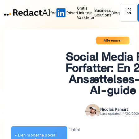
Gratis
Log
Business
for
Priser
LinkedIn
Blog
ind
Solutions
Værktøjer
Alle emner
Social Media 
Forfatter: En 
Ansættelses
AI-guide
Nicolas Pamart
Last updated:
4/30/202
```html
•
Den moderne social