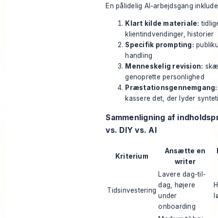
En pålidelig AI-arbejdsgang inklude
Klart kilde materiale:
tidlig
klientindvendinger, historier
Specifik prompting:
publiku
handling
Menneskelig revision:
skær
genoprette personlighed
Præstationsgennemgang:
kassere det, der lyder syntet
Sammenligning af indholdsp
vs. DIY vs. AI
Ansætte en
Kriterium
writer
Lavere dag-til-
dag, højere
H
Tidsinvestering
under
l
onboarding