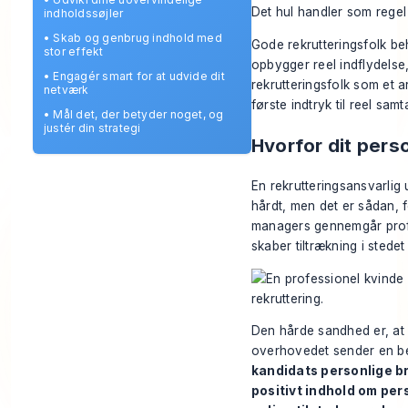
Det hul handler som regel
indholdssøjler
•
Skab og genbrug indhold med
Gode rekrutteringsfolk be
stor effekt
opbygger reel indflydelse
•
Engagér smart for at udvide dit
rekrutteringsfolk som et a
netværk
første indtryk til reel samt
•
Mål det, der betyder noget, og
justér din strategi
Hvorfor dit perso
En rekrutteringsansvarlig 
hårdt, men det er sådan, f
managers gennemgår profi
skaber tiltrækning i stede
Den hårde sandhed er, at d
overhovedet sender en be
kandidats personlige b
positivt indhold om per