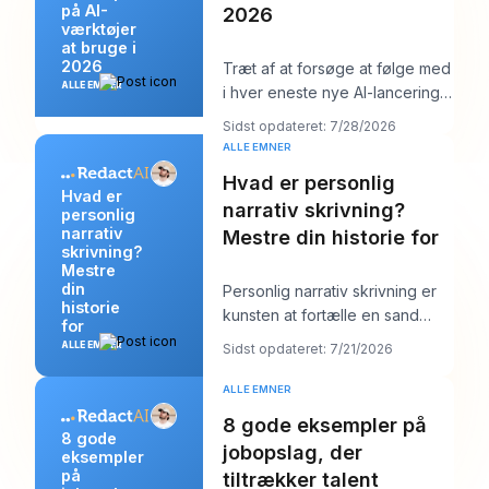
på AI-
2026
værktøjer
at bruge i
2026
Træt af at forsøge at følge med
ALLE EMNER
i hver eneste nye AI-lancering
og stadig skulle poste noget
Sidst opdateret: 7/28/2026
ordentli
ALLE EMNER
Hvad er personlig
Hvad er
narrativ skrivning?
personlig
narrativ
Mestre din historie for
skrivning?
Mestre
din
Personlig narrativ skrivning er
historie
kunsten at fortælle en sand
for
historie fra dit eget liv for at
ALLE EMNER
Sidst opdateret: 7/21/2026
afsløre
ALLE EMNER
8 gode eksempler på
8 gode
jobopslag, der
eksempler
på
tiltrækker talent