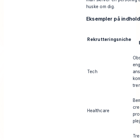
huske om dig.
Eksempler på indholds
Rekrutteringsniche
Obs
eng
Tech
ans
kom
tre
Bem
cre
Healthcare
pro
ple
Tre