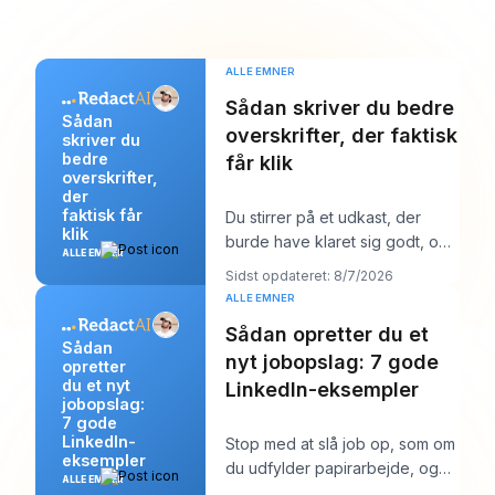
ALLE EMNER
Sådan skriver du bedre
Sådan
overskrifter, der faktisk
skriver du
bedre
får klik
overskrifter,
der
faktisk får
Du stirrer på et udkast, der
klik
burde have klaret sig godt, og
ALLE EMNER
overskriften er sandsynligvis
Sidst opdateret: 8/7/2026
det første
ALLE EMNER
Sådan opretter du et
Sådan
nyt jobopslag: 7 gode
opretter
du et nyt
LinkedIn-eksempler
jobopslag:
7 gode
LinkedIn-
Stop med at slå job op, som om
eksempler
du udfylder papirarbejde, og
ALLE EMNER
begynd at skrive dem, som om