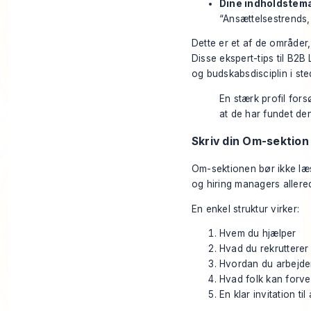
Dine indholdstem
“Ansættelsestrends,
Dette er et af de områder
Disse
ekspert-tips til B2B
og budskabsdisciplin i ste
En stærk profil fors
at de har fundet den
Skriv din Om-sektio
Om-sektionen bør ikke læ
og hiring managers allere
En enkel struktur virker:
Hvem du hjælper
Hvad du rekrutterer t
Hvordan du arbejde
Hvad folk kan forve
En klar invitation ti