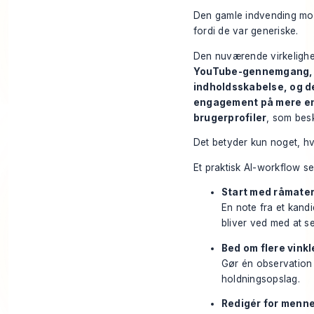
Den gamle indvending mod 
fordi de var generiske.
Den nuværende virkelighe
YouTube-gennemgang, ra
indholdsskabelse, og d
engagement på mere end
brugerprofiler
, som bes
Det betyder kun noget, h
Et praktisk AI-workflow s
Start med råmater
En note fra et kand
bliver ved med at se
Bed om flere vinkl
Gør én observation t
holdningsopslag.
Redigér for menne