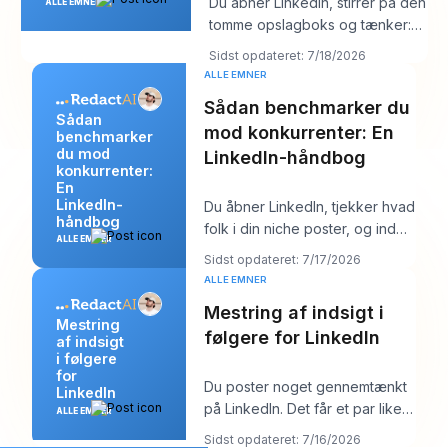
Du åbner LinkedIn, stirrer på den
ALLE EMNER
tomme opslagboks og tænker:
“Hvad går min målgruppe
Sidst opdateret: 7/18/2026
egentlig op i
ALLE EMNER
Sådan benchmarker du
Sådan
mod konkurrenter: En
benchmarker
du mod
LinkedIn-håndbog
konkurrenter:
En
LinkedIn-
Du åbner LinkedIn, tjekker hvad
håndbog
folk i din niche poster, og inden
ALLE EMNER
for ti minutter har du en rodet
Sidst opdateret: 7/17/2026
me
ALLE EMNER
Mestring af indsigt i
Mestring
følgere for LinkedIn
af indsigt
i følgere
for
Du poster noget gennemtænkt
LinkedIn
på LinkedIn. Det får et par likes,
ALLE EMNER
måske en kommentar fra en
Sidst opdateret: 7/16/2026