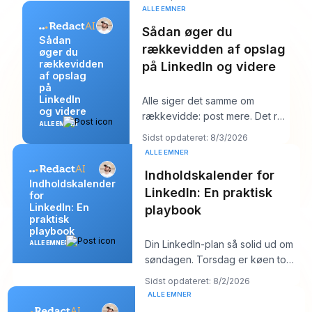
par kommentarer
ALLE EMNER
Sådan øger du
Sådan
rækkevidden af opslag
øger du
rækkevidden
på LinkedIn og videre
af opslag
på
LinkedIn
Alle siger det samme om
og videre
rækkevidde: post mere. Det råd
ALLE EMNER
lyder produktivt, men det
Sidst opdateret: 8/3/2026
skjuler som regel k
ALLE EMNER
Indholdskalender for
Indholdskalender
LinkedIn: En praktisk
for
LinkedIn: En
playbook
praktisk
playbook
Din LinkedIn-plan så solid ud om
ALLE EMNER
søndagen. Torsdag er køen tom,
hooket du kunne lide føles fladt,
Sidst opdateret: 8/2/2026
og
ALLE EMNER