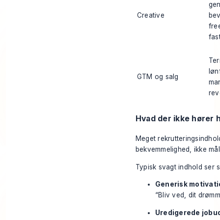
ge
Creative
bev
fre
fas
Ter
løn
GTM og salg
mar
rev
Hvad der ikke hører h
Meget rekrutteringsindhol
bekvemmelighed, ikke må
Typisk svagt indhold ser 
Generisk motivat
“Bliv ved, dit drøm
Uredigerede jobu