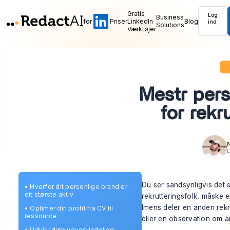
Gratis
Log
Business
for
Priser
LinkedIn
Blog
ind
Solutions
Værktøjer
Mestr pers
for rekr
L
Du ser sandsynligvis det s
•
Hvorfor dit personlige brand er
dit største aktiv
rekrutteringsfolk, måske 
Imens deler en anden rekru
•
Optimer din profil fra CV til
ressource
eller en observation om an
•
Udvikl dine uovervindelige