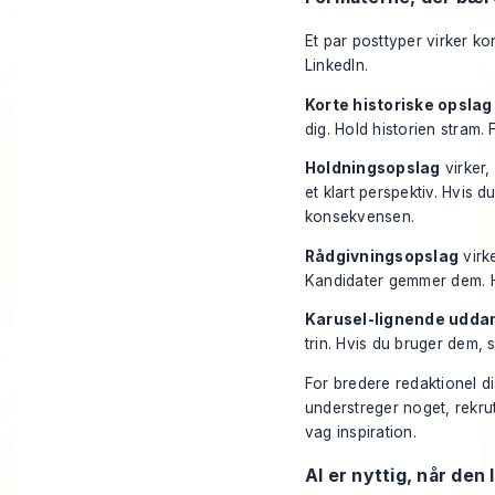
Et par posttyper virker ko
LinkedIn.
Korte historiske opslag
dig. Hold historien stram.
Holdningsopslag
virker,
et klart perspektiv. Hvis 
konsekvensen.
Rådgivningsopslag
virk
Kandidater gemmer dem. H
Karusel-lignende udda
trin. Hvis du bruger dem, s
For bredere redaktionel di
understreger noget, rekrut
vag inspiration.
AI er nyttig, når den