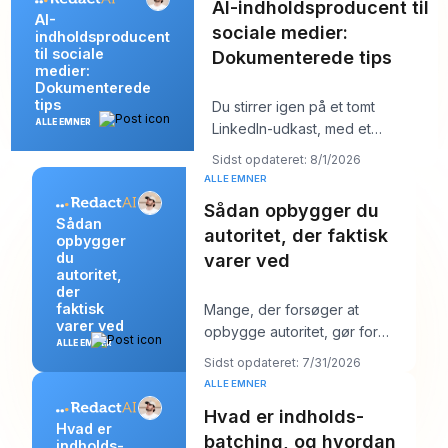
AI-indholdsproducent til
AI-
sociale medier:
indholdsproducent
til sociale
Dokumenterede tips
medier:
Dokumenterede
tips
Du stirrer igen på et tomt
ALLE EMNER
LinkedIn-udkast, med et
kundemøde om ti minutter og et
Sidst opdateret: 8/1/2026
opslag, der burde
ALLE EMNER
Sådan opbygger du
Sådan
autoritet, der faktisk
opbygger
du
varer ved
autoritet,
der
faktisk
Mange, der forsøger at
varer ved
opbygge autoritet, gør for
ALLE EMNER
meget af det forkerte. De
Sidst opdateret: 7/31/2026
poster mere, jagter stør
ALLE EMNER
Hvad er indholds-
Hvad er
batching, og hvordan
indholds-