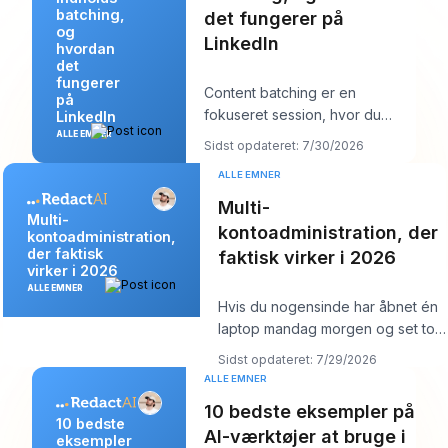
batching,
det fungerer på
og
LinkedIn
hvordan
det
fungerer
Content batching er en
på
fokuseret session, hvor du
LinkedIn
laver flere LinkedIn-opslag på
ALLE EMNER
Sidst opdateret: 7/30/2026
én gang og derefter
ALLE EMNER
Multi-
Multi-
kontoadministration, der
kontoadministration,
der faktisk
faktisk virker i 2026
virker i 2026
ALLE EMNER
Hvis du nogensinde har åbnet én
laptop mandag morgen og set tolv
logins, seks kundekalendere, tre
Sidst opdateret: 7/29/2026
br
ALLE EMNER
10 bedste eksempler på
10 bedste
AI-værktøjer at bruge i
eksempler