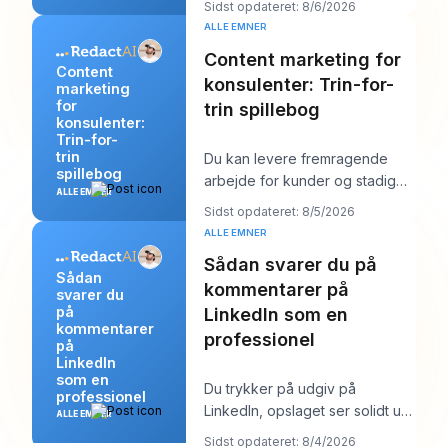
Sidst opdateret: 8/6/2026
du prøver a
ALLE EMNER
Content marketing for
Content
konsulenter: Trin-for-
marketing
for
trin spillebog
konsulenter:
Trin-for-
trin
Du kan levere fremragende
spillebog
arbejde for kunder og stadig
ALLE EMNER
føle dig mærkeligt usynlig
Sidst opdateret: 8/5/2026
online. Arbejdet b
ALLE EMNER
Sådan svarer du på
Sådan
kommentarer på
svarer du
på
LinkedIn som en
kommentarer
professionel
på
LinkedIn
som en
Du trykker på udgiv på
professionel
LinkedIn, opslaget ser solidt ud,
ALLE EMNER
og så begynder arbejdet. Et
Sidst opdateret: 8/4/2026