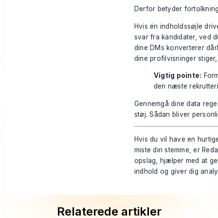
Derfor betyder fortolknin
Hvis én indholdssøjle dri
svar fra kandidater, ved 
dine DMs konverterer dårli
dine profilvisninger stiger
Vigtig pointe:
Formå
den næste rekrutteri
Gennemgå dine data regelm
støj. Sådan bliver personli
Hvis du vil have en hurtig
miste din stemme, er
Reda
opslag, hjælper med at ge
indhold og giver dig analys
Relaterede artikler