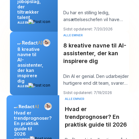
jobopslag,
der
tiltrækker
Du har en stilling ledig,
talent
ansættelseschefen vil have
ALLE EMNER
“stærke kandidater inden
Sidst opdateret: 7/20/2026
næste uge,” og din job
ALLE EMNER
8 kreative navne til AI-
8 kreative
assistenter, der kan
navne til
AI-
inspirere dig
assistenter,
der kan
inspirere
Din AI er genial. Den udarbejder
dig
hurtigere end dit team, svarer
ALLE EMNER
klart og lyder måske endda
Sidst opdateret: 7/19/2026
overraske
ALLE EMNER
Hvad er
Hvad er
trendprognoser? En
trendprognoser?
En praktisk
praktisk guide til 2026
guide til
2026