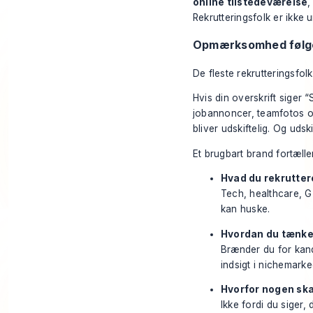
online tilstedeværelse
,
Rekrutteringsfolk er ikke 
Opmærksomhed følge
De fleste rekrutteringsfol
Hvis din overskrift siger 
jobannoncer, teamfotos og
bliver udskiftelig. Og udski
Et brugbart brand fortæller 
Hvad du rekruttere
Tech, healthcare, G
kan huske.
Hvordan du tænke
Brænder du for kand
indsigt i nichemarke
Hvorfor nogen skal
Ikke fordi du siger,