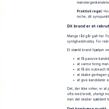
mønstergenkendelse
Praktisk regel:
Hvis
niche, dit synspunk
Dit brand er et rekru
Mange råd går galt her. Fo
synlighedshobby. For rekru
Et stærkt brand hjælper me
at få passive kandida
at varme hiring man
at få din outreach ti
at skabe gentagen g
at give kandidater en
Det, der ikke virker, er a
ofte med bredt, ufarligt i
men det skaber sjældent ti
Det kontrære punkt