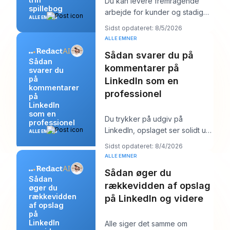
Du kan levere fremragende
spillebog
arbejde for kunder og stadig
ALLE EMNER
føle dig mærkeligt usynlig
Sidst opdateret: 8/5/2026
online. Arbejdet b
ALLE EMNER
Sådan svarer du på
Sådan
kommentarer på
svarer du
på
LinkedIn som en
kommentarer
professionel
på
LinkedIn
som en
Du trykker på udgiv på
professionel
LinkedIn, opslaget ser solidt ud,
ALLE EMNER
og så begynder arbejdet. Et
Sidst opdateret: 8/4/2026
par kommentarer
ALLE EMNER
Sådan øger du
Sådan
rækkevidden af opslag
øger du
rækkevidden
på LinkedIn og videre
af opslag
på
LinkedIn
Alle siger det samme om