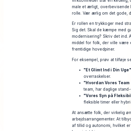
virksomheder slår en kedelig, t
male et ærligt, overbevisende 
rolle. Vær ærlig om det gode, 
Er rollen en trykkoger med str
Sig det. Skal de kæmpe med ga
modernisering? Skriv det ind. 
middel for folk, der ville være
fremtidige hovedpiner.
For eksempel, prøv at tilføje s
"Et Glimt Ind i Din Uge"
overraskelser.
"Hvordan Vores Team
team, har daglige stand
"Vores Syn på Fleksibil
fleksible timer eller hybr
At ansætte folk, der virkelig 
arbejdsarrangementer. At tilb
af tillid og autonomi, hvilket e