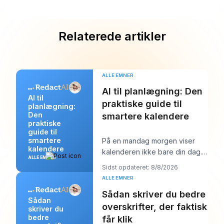
Relaterede artikler
ALLE EMNER
AI til planlægning: Den
AI til
praktiske guide til
planlægning:
Den
smartere kalendere
praktiske
guide til
smartere
På en mandag morgen viser
kalendere
kalenderen ikke bare din dag.
ALLE EMNER
Den begynder at forhandle
Sidst opdateret: 8/8/2026
med den. Du har én
ALLE EMNER
Sådan skriver du bedre
Sådan
overskrifter, der faktisk
skriver du
bedre
får klik