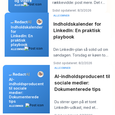
og videre
rækkevidde: post mere. Det råd
ALLE EMNER
lyder produktivt, men det
Sidst opdateret: 8/3/2026
skjuler som regel k
ALLE EMNER
Indholdskalender for
Indholdskalender
LinkedIn: En praktisk
for
LinkedIn: En
playbook
praktisk
playbook
Din LinkedIn-plan så solid ud om
ALLE EMNER
søndagen. Torsdag er køen tom,
hooket du kunne lide føles fladt,
Sidst opdateret: 8/2/2026
og
ALLE EMNER
AI-indholdsproducent til
AI-
sociale medier:
indholdsproducent
til sociale
Dokumenterede tips
medier:
Dokumenterede
tips
Du stirrer igen på et tomt
ALLE EMNER
LinkedIn-udkast, med et
kundemøde om ti minutter og et