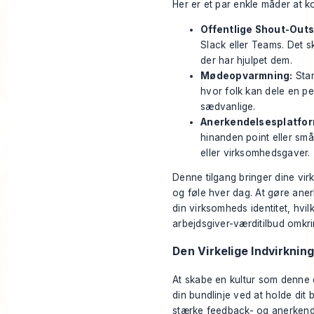
Her er et par enkle måder at 
Offentlige Shout-Outs
Slack eller Teams. Det ska
der har hjulpet dem.
Mødeopvarmning:
Star
hvor folk kan dele en per
sædvanlige.
Anerkendelsesplatfor
hinanden point eller små 
eller virksomhedsgaver.
Denne tilgang bringer dine vir
og føle hver dag. At gøre aner
din virksomheds identitet, hvilk
arbejdsgiver-værditilbud
omkri
Den Virkelige Indvirkni
At skabe en kultur som denne e
din bundlinje ved at holde dit
stærke feedback- og anerken