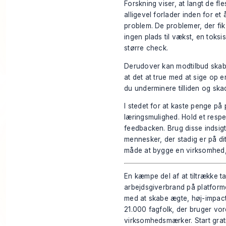
Forskning viser, at langt de f
alligevel forlader inden for et
problem. De problemer, der fik 
ingen plads til vækst, en toksis
større check.
Derudover kan modtilbud skabe
at det at true med at sige op e
du underminere tilliden og ska
I stedet for at kaste penge på
læringsmulighed. Hold et respek
feedbacken. Brug disse indsigt
mennesker, der stadig er på di
måde at bygge en virksomhed, h
En kæmpe del af at tiltrække ta
arbejdsgiverbrand på platform
med at skabe ægte, høj-impact 
21.000 fagfolk, der bruger vor
virksomhedsmærker.
Start gra