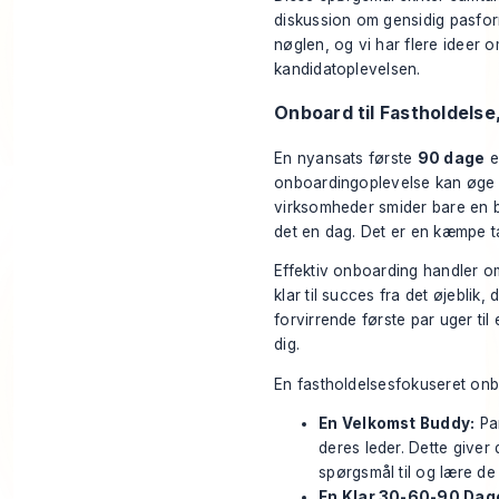
diskussion om gensidig pasfo
nøglen, og vi har flere ideer 
kandidatoplevelsen
.
Onboard til Fastholdelse
En nyansats første
90 dage
e
onboardingoplevelse kan øge
virksomheder smider bare en b
det en dag. Det er en kæmpe t
Effektiv onboarding handler om
klar til succes fra det øjeblik
forvirrende første par uger ti
dig.
En fastholdelsesfokuseret onbo
En Velkomst Buddy:
Par
deres leder. Dette giver
spørgsmål til og lære de
En Klar 30-60-90 Dage