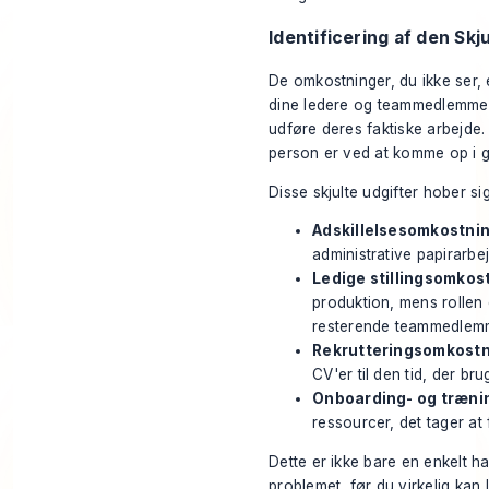
Identificering af den Sk
De omkostninger, du
ikke
ser, 
dine ledere og teammedlemmer m
udføre deres faktiske arbejde. 
person er ved at komme op i g
Disse skjulte udgifter hober si
Adskillelsesomkostnin
administrative papirarbe
Ledige stillingsomkos
produktion, mens rolle
resterende teammedlemme
Rekrutteringsomkostn
CV'er til den tid, der b
Onboarding- og træni
ressourcer, det tager at 
Dette er ikke bare en enkelt ha
problemet, før du virkelig kan 