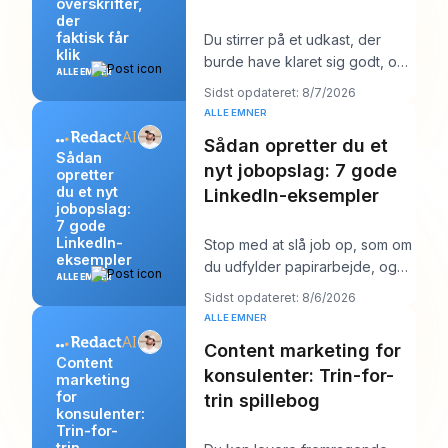
overskrifter,
der
faktisk får
Du stirrer på et udkast, der
klik
burde have klaret sig godt, og
ALLE EMNER
overskriften er sandsynligvis
Sidst opdateret: 8/7/2026
det første
ALLE EMNER
Sådan opretter du et
Sådan
nyt jobopslag: 7 gode
opretter
du et nyt
LinkedIn-eksempler
jobopslag:
7 gode
LinkedIn-
Stop med at slå job op, som om
eksempler
du udfylder papirarbejde, og
ALLE EMNER
begynd at skrive dem, som om
Sidst opdateret: 8/6/2026
du prøver a
ALLE EMNER
Content marketing for
Content
konsulenter: Trin-for-
marketing
for
trin spillebog
konsulenter:
Trin-for-
trin