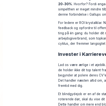
20-30%
. Hvorfor? Fordi enga
simpelthen er meget mindre tilb
denne forbindelse i
Gallups om
For ledere er ROI krystalklar. 
feedback og opfordre til offen
ting på én gang: du holder di
arbejdsgiverbrand, som topkand
cyklus, der fremmer langsigtet 
Invester i Karrierev
Lad os være ærlige i et øjebli
de holder ikke dit top talent 
begynder at polere deres CV'er
Det handler næsten altid om, a
fremtid med dig.
Et blindgydejob er en af de stør
roterende dør, skal du vise dit
Dette handler om mere end blo