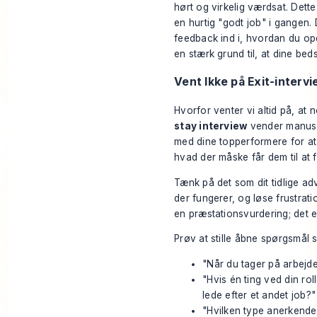
hørt og virkelig værdsat. Dette
en hurtig "godt job" i gangen
feedback ind i, hvordan du oper
en stærk grund til, at dine bed
Vent Ikke på Exit-interv
Hvorfor venter vi altid på, at 
stay interview
vender manuskr
med dine topperformere for at
hvad der måske får dem til at f
Tænk på det som dit tidlige ad
der fungerer, og løse frustratio
en præstationsvurdering; det e
Prøv at stille åbne spørgsmål 
"Når du tager på arbejd
"Hvis én ting ved din ro
lede efter et andet job?"
"Hvilken type anerkendel