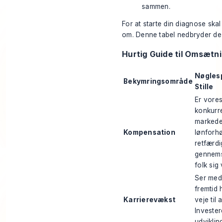
sammen.
For at starte din diagnose ska
om. Denne tabel nedbryder de
Hurtig Guide til Omsætn
Nøgles
Bekymringsområde
Stille
Er vores
konkurr
markedet
Kompensation
lønforhø
retfærd
gennems
folk sig
Ser med
fremtid 
Karrierevækst
veje til
Invester
udviklin