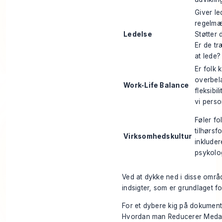
Giver le
regelmæ
Ledelse
Støtter 
Er de træ
at lede?
Er folk 
overbel
Work-Life Balance
fleksibi
vi perso
Føler fo
tilhørsf
Virksomhedskultur
inklude
psykolog
Ved at dykke ned i disse områ
indsigter, som er grundlaget f
For et dybere kig på dokument
Hvordan man Reducerer Meda