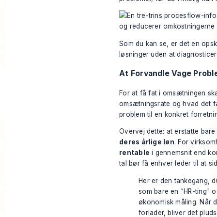
Som du kan se, er det en opskri
løsninger uden at diagnostice
At Forvandle Vage Proble
For at få fat i omsætningen ska
omsætningsrate og hvad det fakt
problem til en konkret forret
Overvej dette: at erstatte bar
deres årlige løn
. For virkso
rentable
i gennemsnit end kon
tal bør få enhver leder til at 
Her er den tankegang, d
som bare en "HR-ting" og
økonomisk måling. Når d
forlader, bliver det pluds