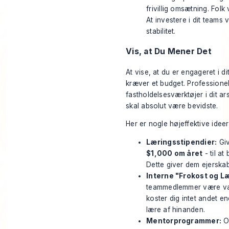
frivillig omsætning. Folk
At investere i dit teams 
stabilitet.
Vis, at Du Mener Det
At vise, at du er engageret i d
kræver et budget. Professionel
fastholdelsesværktøjer i dit a
skal absolut være bevidste.
Her er nogle højeffektive ideer,
Læringsstipendier:
Giv
$1,000 om året
- til at
Dette giver dem ejerska
Interne "Frokost og Læ
teammedlemmer være vær
koster dig intet andet en
lære af hinanden.
Mentorprogrammer:
Op