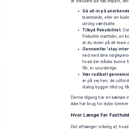
at fokusere på høj-impact, lav
Gå all-in på anerkende
teammøde, eller en kudos 
utrolig værdsatte.
Tilbyd fleksibilitet.
Det
Fleksible starttider, en 
at du stoler på dit team 
Gennemfør 'stay inter
ned med dine nøgleperso
hvad der måske kunne få 
får, er uvurderlige.
Vær radikalt gennemsi
er på vej hen, de udfordr
dialog bygger tillid og få
Denne tilgang har en kæmpe ind
ikke har brug for dybe lommer f
Hvor Længe Før Fasthold
Det afhænger virkelig af, hva