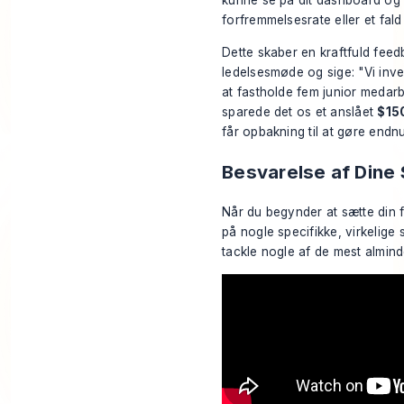
kunne se på dit dashboard og s
forfremmelsesrate eller et fald
Dette skaber en kraftfuld feedb
ledelsesmøde og sige: "Vi inv
at fastholde fem junior medar
sparede det os et anslået
$15
får opbakning til at gøre endn
Besvarelse af Dine
Når du begynder at sætte din fa
på nogle specifikke, virkelige
tackle nogle af de mest alminde