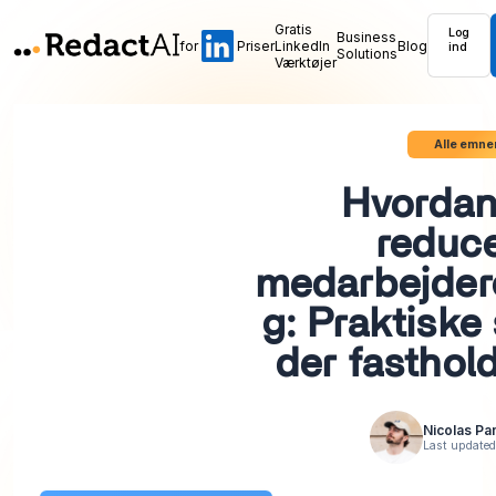
Gratis
Log
Business
for
Priser
LinkedIn
Blog
ind
Solutions
Værktøjer
Alle emne
Hvorda
reduce
medarbejde
g: Praktiske 
der fasthold
Nicolas Pa
Last update