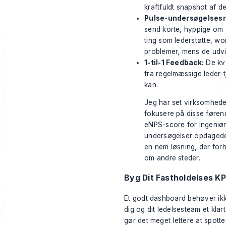
kraftfuldt snapshot af de
Pulse-undersøgelsesr
send korte, hyppige om 
ting som lederstøtte, wo
problemer, mens de udvik
1-til-1 Feedback:
De kva
fra regelmæssige leder-tj
kan.
Jeg har set virksomhede
fokusere på disse førend
eNPS-score for ingeniør
undersøgelser opdagede 
en nem løsning, der forhi
om andre steder.
Byg Dit Fastholdelses K
Et godt dashboard behøver ikke
dig og dit ledelsesteam et klart
gør det meget lettere at spott