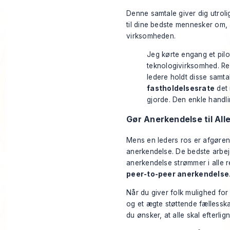
Denne samtale giver dig utrolig 
til dine bedste mennesker om, a
virksomheden.
Jeg kørte engang et pilo
teknologivirksomhed. Re
ledere holdt disse samt
fastholdelsesrate
det 
gjorde. Den enkle handli
Gør Anerkendelse til All
Mens en leders ros er afgørend
anerkendelse. De bedste arbejd
anerkendelse strømmer i alle re
peer-to-peer anerkendelse
Når du giver folk mulighed for
og et ægte støttende fællessk
du ønsker, at alle skal efterlign