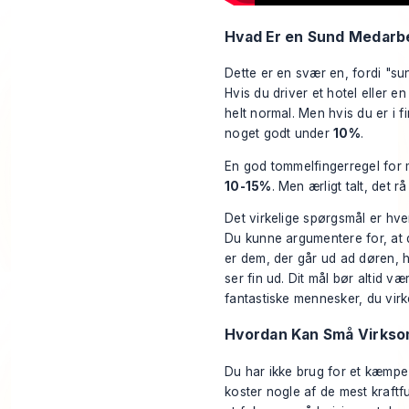
Hvad Er en Sund Medarb
Dette er en svær en, fordi "su
Hvis du driver et hotel eller e
helt normal. Men hvis du er i fi
noget godt under
10%
.
En god tommelfingerregel for 
10-15%
. Men ærligt talt, det rå
Det virkelige spørgsmål er
hv
Du kunne argumentere for, at 
er dem, der går ud ad døren, 
ser fin ud. Dit mål bør altid v
fantastiske mennesker, du virk
Hvordan Kan Små Virkso
Du har ikke brug for et kæmpe 
koster nogle af de mest kraftful