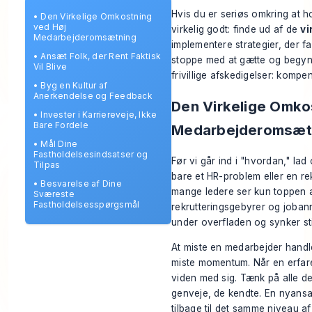
Hvis du er seriøs omkring at h
•
Den Virkelige Omkostning
ved Høj
virkelig godt: finde ud af de
vi
Medarbejderomsætning
implementere strategier, der fak
•
Ansæt Folk, der Rent Faktisk
stoppe med at gætte og begynde
Vil Blive
frivillige afskedigelser: kompe
•
Byg en Kultur af
Anerkendelse og Feedback
Den Virkelige Omko
•
Invester i Karriereveje, Ikke
Bare Fordele
Medarbejderomsæt
•
Mål Dine
Fastholdelsesindsatser og
Før vi går ind i "hvordan," la
Tilpas
bare et HR-problem eller en rek
•
Besvarelse af Dine
mange ledere ser kun toppen a
Sværeste
Fastholdelsesspørgsmål
rekrutteringsgebyrer og joban
under overfladen og synker sti
At miste en medarbejder handle
miste momentum. Når en erfare
viden med sig. Tænk på alle de
genveje, de kendte. En nyansat
tilbage til det samme niveau 