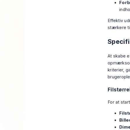
Forb
indho
Effektiv u
stærkere t
Specifi
At skabe et
opmærksomh
kriterier, 
brugerople
Filstørr
For at star
Fils
Bill
Dime