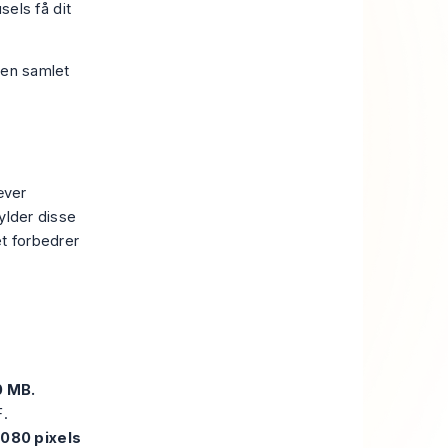
sels få dit
 en samlet
æver
ylder disse
et forbedrer
0 MB.
F.
1080 pixels