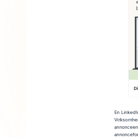
En LinkedI
Virksomhed
annonceenh
annoncefor