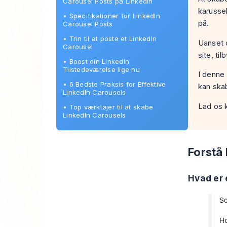
Carousel Posts på LinkedIn
karusse
•
Specifikationer for LinkedIn
på.
Carousel Posts
•
Trin til at poste et LinkedIn
Uanset o
Carousel
site, ti
•
Boost din LinkedIn
Tilstedeværelse lige nu
I denne 
•
6 Bedste Praksis for Effektive
kan ska
LinkedIn Carousels
Lad os 
•
Top værktøjer til at skabe
LinkedIn Carousels
Forstå
Hvad er 