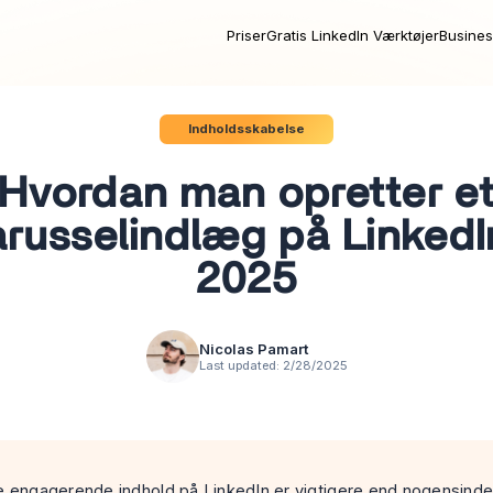
Priser
Gratis LinkedIn Værktøjer
Busines
Indholdsskabelse
Hvordan man opretter e
arusselindlæg på LinkedIn
2025
Nicolas Pamart
Last updated:
2/28/2025
e engagerende indhold på LinkedIn er vigtigere end nogensinde