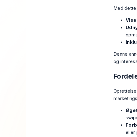
Med dette 
Vise
Udny
opmæ
Inkl
Denne anno
og interes
Fordel
Oprettelse
marketings
Øge
swipe
Forb
eller