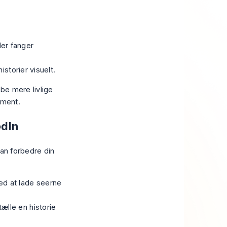
der fanger
historier visuelt.
be mere livlige
ement.
edIn
kan forbedre din
ved at lade seerne
ælle en historie