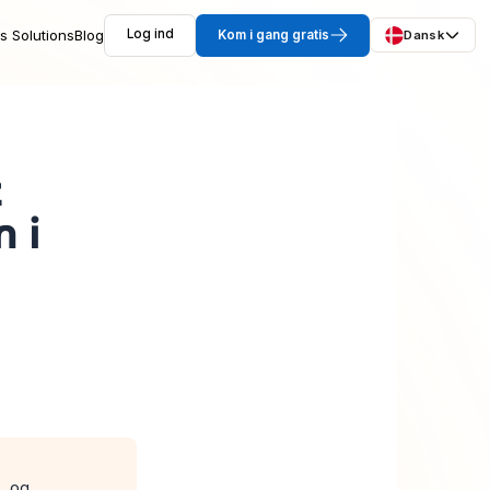
s Solutions
Blog
Log ind
Kom i gang gratis
Dansk
t
 i
, og