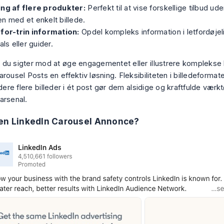
ing af flere produkter:
Perfekt til at vise forskellige tilbud u
n med et enkelt billede.
-for-trin information:
Opdel kompleks information i letfordøjelig
ials eller guider.
du sigter mod at øge engagementet eller illustrere komplekse 
rousel Posts en effektiv løsning. Fleksibiliteten i billedeforma
udere flere billeder i ét post gør dem alsidige og kraftfulde værkt
arsenal.
en LinkedIn Carousel Annonce?