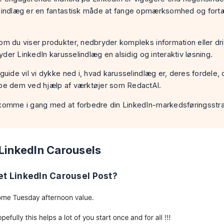
lindlæg er en fantastisk måde at fange opmærksomhed og fortæl
m du viser produkter, nedbryder kompleks information eller driver
lbyder LinkedIn karusselindlæg en alsidig og interaktiv løsning.
guide vil vi dykke ned i, hvad karusselindlæg er, deres fordele,
be dem ved hjælp af værktøjer som RedactAI.
komme i gang med at forbedre din LinkedIn-markedsføringsstrat
 LinkedIn Carousels
et LinkedIn Carousel Post?