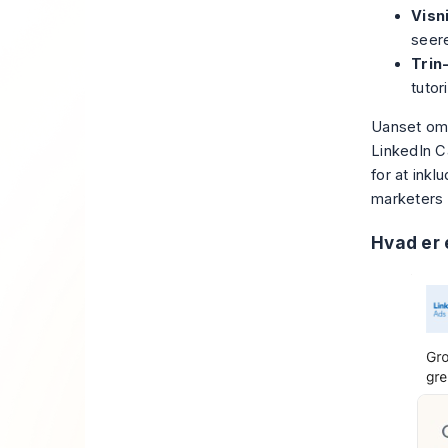
Visn
seere
Trin
tutor
Uanset om 
LinkedIn Ca
for at inkl
marketers 
Hvad er 