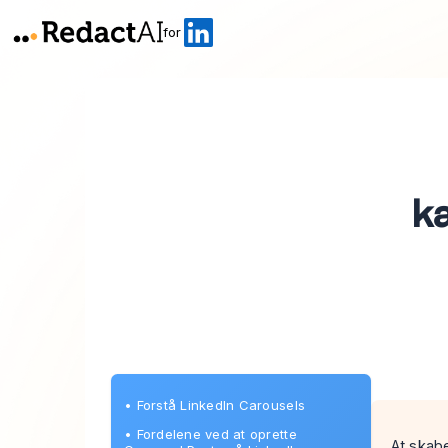
for
k
•
Forstå LinkedIn Carousels
•
Fordelene ved at oprette
At skab