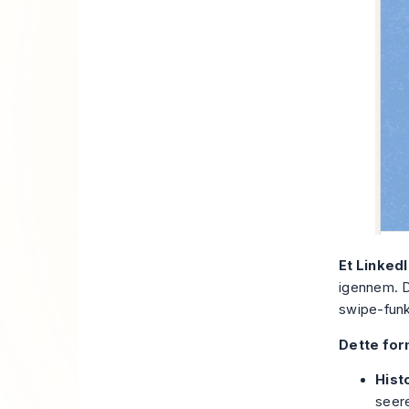
Et Linked
igennem. D
swipe-funkt
Dette for
Hist
seere