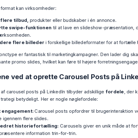
format kan virksomheder:
 flere tilbud,
produkter eller budskaber i én annonce.
tte swipe-funktionen
til at lave en slideshow-præsentation, 
rksomheden.
udere flere billeder
i forskellige billedeformater for at fortælle 
nctype er fantastisk til marketingkampagner. Den lader dig ska
sante promo slides, hvilket kan føre til højere forretningsengag
ene ved at oprette Carousel Posts på Link
 af carousel posts
på LinkedIn tilbyder adskillige
fordele
, der 
trategi betydeligt. Her er nogle nøglefordele:
t engagement:
Carousel posts opfordrer til brugerinteraktion 
 igennem flere slides.
edret historiefortælling:
Carousels giver en unik måde at fort
 præsentere information trin-for-trin.