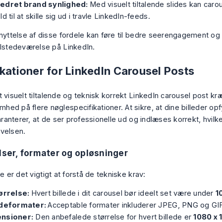
edret brand synlighed:
Med visuelt tiltalende slides kan carou
ld til at skille sig ud i travle LinkedIn-feeds.
dnyttelse af disse fordele kan føre til bedre seerengagement og
ilstedeværelse på LinkedIn.
kationer for LinkedIn Carousel Posts
 visuelt tiltalende og teknisk korrekt LinkedIn carousel post kr
ed på flere nøglespecifikationer. At sikre, at dine billeder opf
garanterer, at de ser professionelle ud og indlæses korrekt, hvilk
velsen.
elser, formater og opløsninger
te er det vigtigt at forstå de tekniske krav:
tørrelse:
Hvert billede i dit carousel bør ideelt set være under
1
edeformater:
Acceptable formater inkluderer JPEG, PNG og GI
nsioner:
Den anbefalede størrelse for hvert billede er
1080 x 