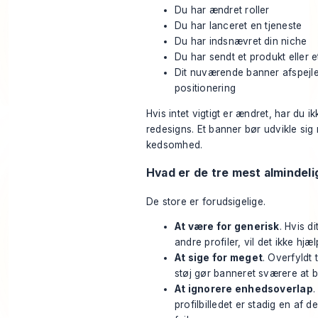
Du har ændret roller
Du har lanceret en tjeneste
Du har indsnævret din niche
Du har sendt et produkt eller et
Dit nuværende banner afspejle
positionering
Hvis intet vigtigt er ændret, har du i
redesigns. Et banner bør udvikle sig
kedsomhed.
Hvad er de tre mest almindelig
De store er forudsigelige.
At være for generisk
. Hvis d
andre profiler, vil det ikke hjælp
At sige for meget
. Overfyldt 
støj gør banneret sværere at 
At ignorere enhedsoverlap
.
profilbilledet er stadig en af 