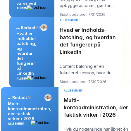
varer ved
opbygge autoritet, gør for
ALLE EMNER
meget af det forkerte. De
Sidst opdateret: 7/31/2026
poster mere, jagter stør
ALLE EMNER
Hvad er indholds-
Hvad er
batching, og hvordan
indholds-
batching,
det fungerer på
og
LinkedIn
hvordan
det
fungerer
Content batching er en
på
fokuseret session, hvor du
LinkedIn
laver flere LinkedIn-opslag på
ALLE EMNER
Sidst opdateret: 7/30/2026
én gang og derefter
ALLE EMNER
Multi-
Multi-
kontoadministration, der
kontoadministration,
der faktisk
faktisk virker i 2026
virker i 2026
ALLE EMNER
Hvis du nogensinde har åbnet én