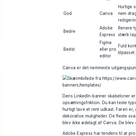
Hurtige 
God
Canva
nem dra
redigeri
Adobe
Renere t
Bedre
Express
stærk la
Figma
Fuld kontr
Bedst
eller pro
tilpasset
editor
Canva er det nemmeste udgangspunk
Dens LinkedIn-banner skabeloner er n
opsætningsfriktion. Du kan teste typ
hurtigt lave et rent udkast. Faren er
dekorative muligheder. De fleste sv
blev ikke ødelagt af Canva. De blev 
Adobe Express har tendens til at prod