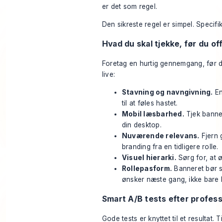
er det som regel.
Den sikreste regel er simpel. Specifik
Hvad du skal tjekke, før du of
Foretag en hurtig gennemgang, før 
live:
Stavning og navngivning.
En
til at føles hastet.
Mobil læsbarhed.
Tjek banner
din desktop.
Nuværende relevans.
Fjern g
branding fra en tidligere rolle.
Visuel hierarki.
Sørg for, at ø
Rollepasform.
Banneret bør s
ønsker næste gang, ikke bare 
Smart A/B tests efter profess
Gode tests er knyttet til et resultat. 