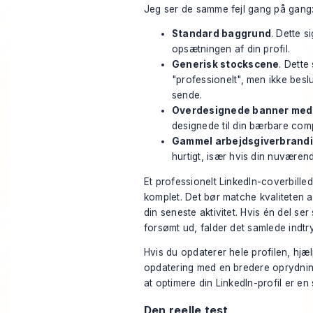
Jeg ser de samme fejl gang på gang
Standard baggrund
. Dette si
opsætningen af din profil.
Generisk stockscene
. Dette
"professionelt", men ikke beslu
sende.
Overdesignede banner med l
designede til din bærbare compu
Gammel arbejdsgiverbrand
hurtigt, især hvis din nuværend
Et professionelt LinkedIn-coverbillede 
komplet. Det bør matche kvaliteten af
din seneste aktivitet. Hvis én del se
forsømt ud, falder det samlede indtr
Hvis du opdaterer hele profilen, hjæl
opdatering med en bredere oprydnin
at optimere din LinkedIn-profil
er en 
Den reelle test