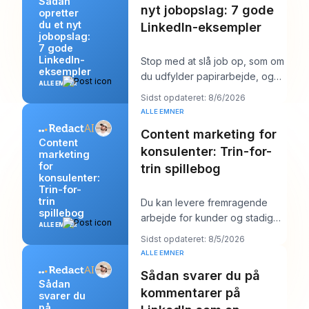
Sådan
nyt jobopslag: 7 gode
opretter
du et nyt
LinkedIn-eksempler
jobopslag:
7 gode
LinkedIn-
Stop med at slå job op, som om
eksempler
du udfylder papirarbejde, og
ALLE EMNER
begynd at skrive dem, som om
Sidst opdateret: 8/6/2026
du prøver a
ALLE EMNER
Content marketing for
Content
konsulenter: Trin-for-
marketing
for
trin spillebog
konsulenter:
Trin-for-
trin
Du kan levere fremragende
spillebog
arbejde for kunder og stadig
ALLE EMNER
føle dig mærkeligt usynlig
Sidst opdateret: 8/5/2026
online. Arbejdet b
ALLE EMNER
Sådan svarer du på
Sådan
kommentarer på
svarer du
på