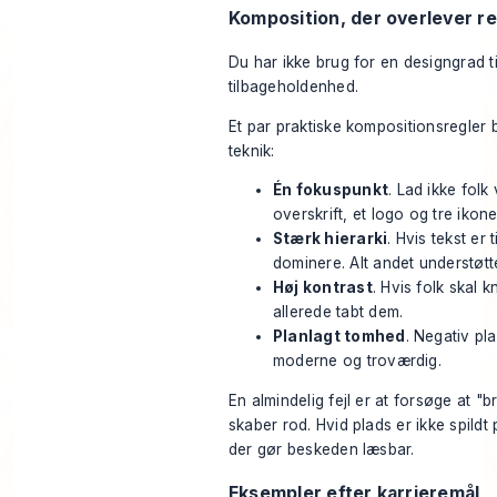
Komposition, der overlever re
Du har ikke brug for en designgrad ti
tilbageholdenhed.
Et par praktiske kompositionsregler
teknik:
Én fokuspunkt
. Lad ikke folk
overskrift, et logo og tre ikone
Stærk hierarki
. Hvis tekst er t
dominere. Alt andet understøtte
Høj kontrast
. Hvis folk skal
allerede tabt dem.
Planlagt tomhed
. Negativ pla
moderne og troværdig.
En almindelig fejl er at forsøge at "b
skaber rod. Hvid plads er ikke spildt 
der gør beskeden læsbar.
Eksempler efter karrieremål