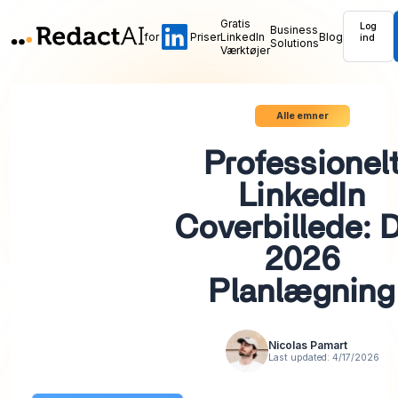
Gratis
Log
Business
for
Priser
LinkedIn
Blog
ind
Solutions
Værktøjer
Alle emner
Professionel
LinkedIn
Coverbillede: 
2026
Planlægning
Nicolas Pamart
Last updated:
4/17/2026