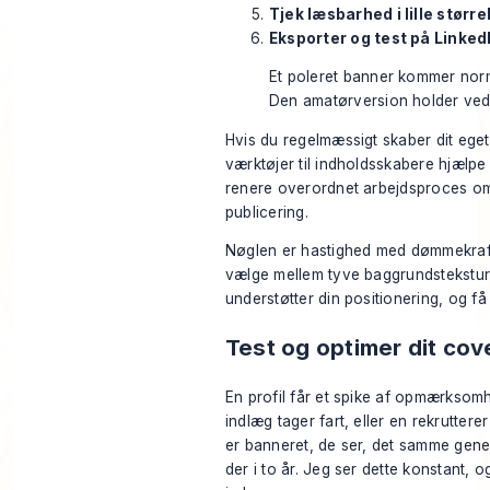
Tjek læsbarhed i lille større
Eksporter og test på Linked
Et poleret banner kommer norma
Den amatørversion holder ved m
Hvis du regelmæssigt skaber dit eget
værktøjer til indholdsskabere
hjælpe 
renere overordnet arbejdsproces om
publicering.
Nøglen er hastighed med dømmekraft.
vælge mellem tyve baggrundsteksture
understøtter din positionering, og få 
Test og optimer dit cov
En profil får et spike af opmærksomhe
indlæg tager fart, eller en rekruttere
er banneret, de ser, det samme gener
der i to år. Jeg ser dette konstant, 