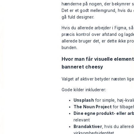
hænderne på nogen, der bekymrer sig
Det er et godt mellemgrund, hvis du
gå fuld designer.
Hvis du allerede arbejder i Figma, så
præcis kontrol over afstand og lagde
allerede bruger det, er dette ikke proj
bunden.
Hvor man får visuelle elemen
banneret cheesy
Valget af aktiver betyder næsten lig
Gode kilder inkluderer:
Unsplash
for simple, høj-kvali
The Noun Project
for tilbage
Dine egne produkt- eller ar
relevant
Brandaktiver
, hvis du allered
virksomhedsidentitet