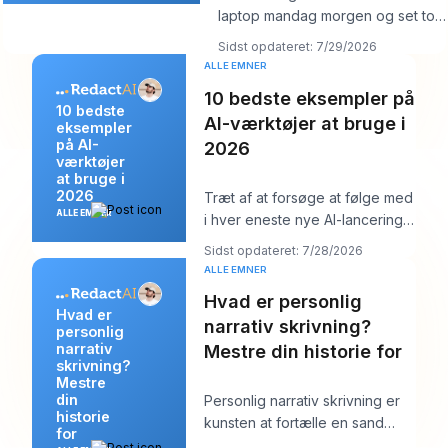
laptop mandag morgen og set tolv
logins, seks kundekalendere, tre
Sidst opdateret: 7/29/2026
br
ALLE EMNER
10 bedste eksempler på
10 bedste
AI-værktøjer at bruge i
eksempler
på AI-
2026
værktøjer
at bruge i
2026
Træt af at forsøge at følge med
ALLE EMNER
i hver eneste nye AI-lancering
og stadig skulle poste noget
Sidst opdateret: 7/28/2026
ordentli
ALLE EMNER
Hvad er personlig
Hvad er
narrativ skrivning?
personlig
narrativ
Mestre din historie for
skrivning?
Mestre
din
Personlig narrativ skrivning er
historie
kunsten at fortælle en sand
for
historie fra dit eget liv for at