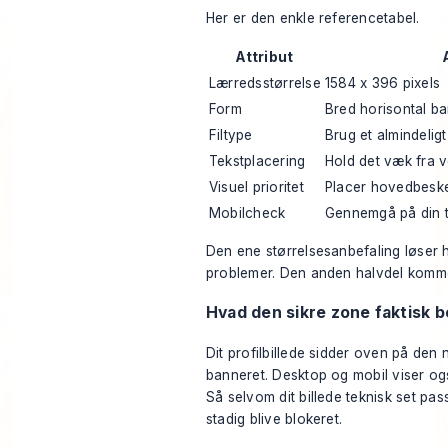
Her er den enkle referencetabel.
Attribut
Lærredsstørrelse
1584 x 396 pixels
Form
Bred horisontal b
Filtype
Brug et almindelig
Tekstplacering
Hold det væk fra v
Visuel prioritet
Placer hovedbeske
Mobilcheck
Gennemgå på din te
Den ene størrelsesanbefaling løser 
problemer. Den anden halvdel komm
Hvad den sikre zone faktisk 
Dit profilbillede sidder oven på den 
banneret. Desktop og mobil viser ogs
Så selvom dit billede teknisk set pa
stadig blive blokeret.