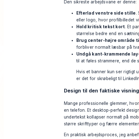
Den sikreste arbejdsvane er denne:
Efterlad venstre side stille
.
eller logo, hvor profilbilledet v
Hold kritisk tekst kort
. Et p
størrelse bedre end en sætnin
Brug center-højre område ti
forbliver normalt læsbar på tv
Undgå kant-krammende lay
til at føles strammere, end de s
Hvis et banner kun ser rigtigt u
er det for skrøbeligt til LinkedIn
Design til den faktiske visnin
Mange professionelle glemmer, hvor o
en telefon. Et desktop-perfekt design
undertekst kollapser normalt på mobil
større skrifttyper og færre elementer
En praktisk arbejdsproces, jeg anbef