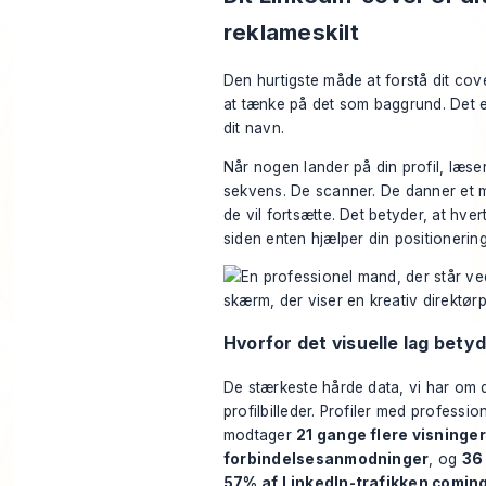
reklameskilt
Den hurtigste måde at forstå dit cov
at tænke på det som baggrund. Det 
dit navn.
Når nogen lander på din profil, læser
sekvens. De scanner. De danner et m
de vil fortsætte. Det betyder, at hver
siden enten hjælper din positionerin
Hvorfor det visuelle lag bety
De stærkeste hårde data, vi har om
profilbilleder. Profiler med profession
modtager
21 gange flere visninger
forbindelsesanmodninger
, og
36
57% af LinkedIn-trafikken comin