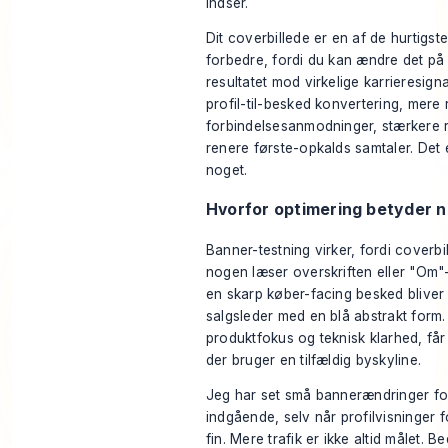
indser.
Dit coverbillede er en af de hurtigste
forbedre, fordi du kan ændre det p
resultatet mod virkelige karrieresign
profil-til-besked konvertering, mere
forbindelsesanmodninger, stærkere re
renere første-opkalds samtaler. Det e
noget.
Hvorfor optimering betyder 
Banner-testning virker, fordi coverbi
nogen læser overskriften eller "Om"
en skarp køber-facing besked bliver
salgsleder med en blå abstrakt form. 
produktfokus og teknisk klarhed, får 
der bruger en tilfældig byskyline.
Jeg har set små bannerændringer for
indgående, selv når profilvisninger f
fin. Mere trafik er ikke altid målet