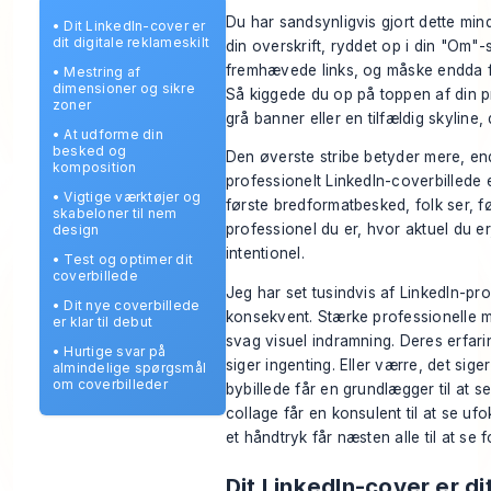
Du har sandsynligvis gjort dette min
•
Dit LinkedIn-cover er
dit digitale reklameskilt
din overskrift, ryddet op i din "Om"
fremhævede links, og måske endda få
•
Mestring af
dimensioner og sikre
Så kiggede du op på toppen af din pr
zoner
grå banner eller en tilfældig skyline,
•
At udforme din
besked og
Den øverste stribe betyder mere, end
komposition
professionelt LinkedIn-coverbillede 
•
Vigtige værktøjer og
første bredformatbesked, folk ser, fø
skabeloner til nem
professionel du er, hvor aktuel du er
design
intentionel.
•
Test og optimer dit
coverbillede
Jeg har set tusindvis af LinkedIn-pro
•
Dit nye coverbillede
konsekvent. Stærke professionelle 
er klar til debut
svag visuel indramning. Deres erfari
•
Hurtige svar på
siger ingenting. Eller værre, det sige
almindelige spørgsmål
om coverbilleder
bybillede får en grundlægger til at se
collage får en konsulent til at se ufo
et håndtryk får næsten alle til at se
Dit LinkedIn-cover er dit