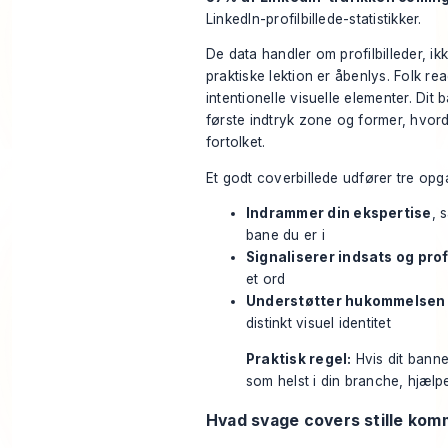
LinkedIn-profilbillede-statistikker
.
De data handler om profilbilleder, i
praktiske lektion er åbenlys. Folk re
intentionelle visuelle elementer. Dit
første indtryk zone og former, hvorda
fortolket.
Et godt coverbillede udfører tre op
Indrammer din ekspertise
, 
bane du er i
Signaliserer indsats og pro
et ord
Understøtter hukommelsen
distinkt visuel identitet
Praktisk regel:
Hvis dit banne
som helst i din branche, hjælpe
Hvad svage covers stille kom