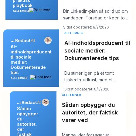
praktisk
playbook
Din LinkedIn-plan så solid ud om
ALLE EMNER
søndagen. Torsdag er køen tom,
hooket du kunne lide føles fladt,
Sidst opdateret: 8/2/2026
og
ALLE EMNER
AI-indholdsproducent til
AI-
sociale medier:
indholdsproducent
til sociale
Dokumenterede tips
medier:
Dokumenterede
tips
Du stirrer igen på et tomt
ALLE EMNER
LinkedIn-udkast, med et
kundemøde om ti minutter og et
Sidst opdateret: 8/1/2026
opslag, der burde
ALLE EMNER
Sådan opbygger du
Sådan
autoritet, der faktisk
opbygger
du
varer ved
autoritet,
der
faktisk
Mange, der forsøger at