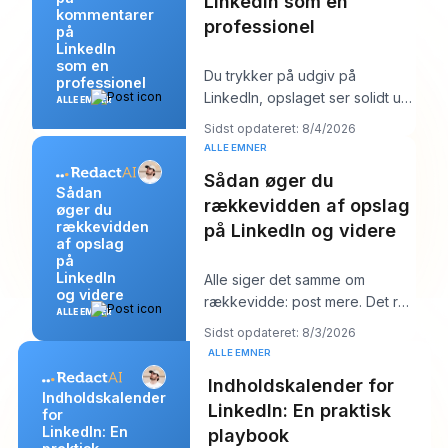
LinkedIn som en
kommentarer
professionel
på
LinkedIn
som en
Du trykker på udgiv på
professionel
LinkedIn, opslaget ser solidt ud,
ALLE EMNER
og så begynder arbejdet. Et
Sidst opdateret: 8/4/2026
par kommentarer
ALLE EMNER
Sådan øger du
Sådan
rækkevidden af opslag
øger du
rækkevidden
på LinkedIn og videre
af opslag
på
LinkedIn
Alle siger det samme om
og videre
rækkevidde: post mere. Det råd
ALLE EMNER
lyder produktivt, men det
Sidst opdateret: 8/3/2026
skjuler som regel k
ALLE EMNER
Indholdskalender for
Indholdskalender
LinkedIn: En praktisk
for
LinkedIn: En
playbook