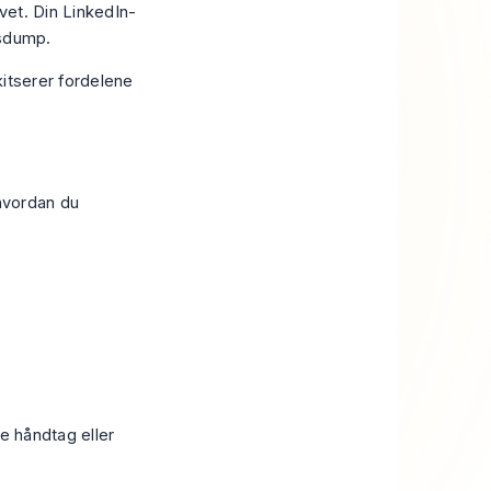
avet. Din LinkedIn-
ssdump.
 hvordan du
e håndtag eller