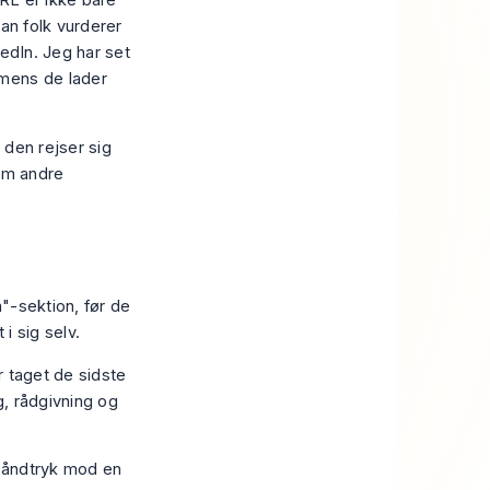
URL er ikke bare
dan folk vurderer
edIn. Jeg har set
 mens de lader
 den rejser sig
som andre
"-sektion, før de
i sig selv.
r taget de sidste
lg, rådgivning og