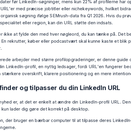
idater før LinkedIn-søgninger, mens kun 22% af profilerne har 
 URL'er med præcise jobtitler eller nichekeywords, hvilket bidra
i organisk søgning ifølge SEMrush-data fra Q1 2026
. Hvis du prø
e, specialitet eller region, kan din URL støtte den indsats.
r ikke at fylde den med hver nøgleord, du kan tænke på. Det be
 En rekrutter, køber eller podcastvært skal kunne kaste et blik på
.
lerede arbejder med større profilopgraderinger, er denne guide
in LinkedIn-profil
, en nyttig ledsager, fordi URL'en fungerer be
stærkere overskrift, klarere positionering og en mere intentione
inder og tilpasser du din LinkedIn URL
hed er, at det er enkelt at ændre din LinkedIn-profil URL. Den i
n kun lader dig gøre det korrekt på desktop.