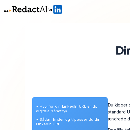
for
Di
Du kigger s
•
Hvorfor din LinkedIn URL er dit
digitale håndtryk
standard UR
ændrede du
•
Sådan finder og tilpasser du din
LinkedIn URL