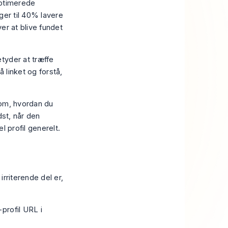
optimerede
ger til 40% lavere
ver at blive fundet
tyder at træffe
 linket og forstå,
 om, hvordan du
dst, når den
l profil generelt.
rriterende del er,