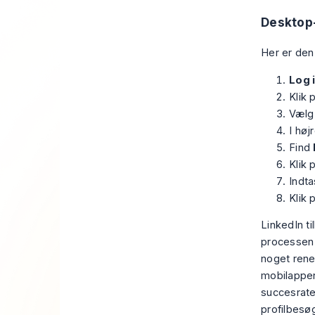
Desktop-
Her er den
Log 
Klik 
Væl
I høj
Find
Klik 
Indta
Klik 
LinkedIn ti
processen 
noget rene
mobilappen
succesrat
profilbesø