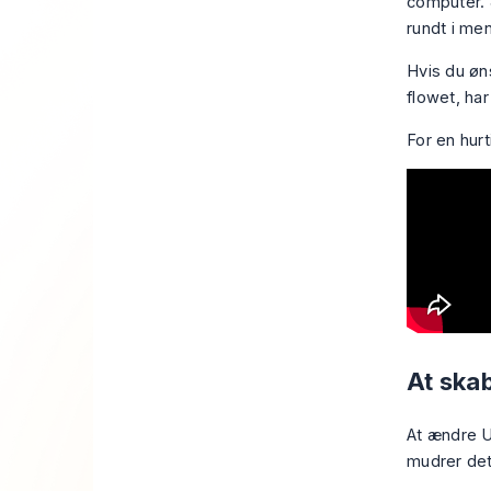
computer. J
rundt i men
Hvis du øn
flowet, ha
For en hurt
At ska
At ændre U
mudrer det