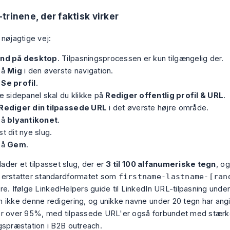
trinene, der faktisk virker
 nøjagtige vej:
ind på desktop
. Tilpasningsprocessen er kun tilgængelig der.
på
Mig
i den øverste navigation.
g
Se profil
.
re sidepanel skal du klikke på
Rediger offentlig profil & URL
.
Rediger din tilpassede URL
i det øverste højre område.
på
blyantikonet
.
st dit nye slug.
på
Gem
.
llader et tilpasset slug, der er
3 til 100 alfanumeriske tegn
, o
erstatter standardformatet som
firstname-lastname-[ran
re. Ifølge
LinkedHelpers guide til LinkedIn URL-tilpasning
under
 ikke denne redigering, og unikke navne under 20 tegn har angi
er over 95%, med tilpassede URL'er også forbundet med stærk
gspræstation i B2B outreach.