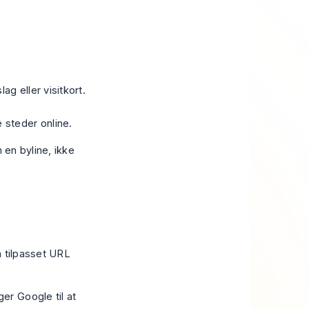
slag eller visitkort.
.
 steder online.
 en byline, ikke
n tilpasset URL
r Google til at