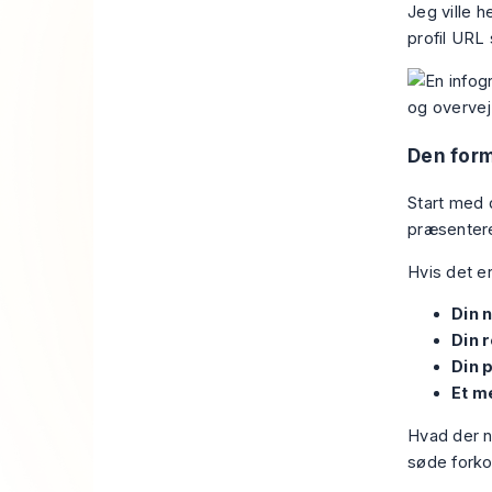
Jeg ville h
profil URL
Den form
Start med 
præsentere
Hvis det er
Din 
Din r
Din 
Et me
Hvad der no
søde forkor