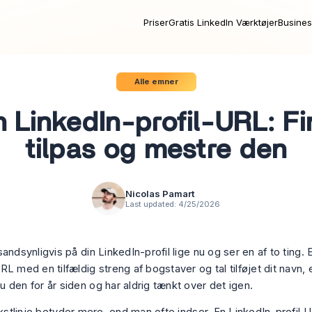
Priser
Gratis LinkedIn Værktøjer
Busines
Alle emner
n LinkedIn-profil-URL: Fi
tilpas og mestre den
Nicolas Pamart
Last updated:
4/25/2026
andsynligvis på din LinkedIn-profil lige nu og ser en af to ting.
L med en tilfældig streng af bogstaver og tal tilføjet dit navn, 
 den for år siden og har aldrig tænkt over det igen.