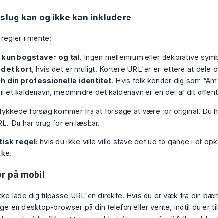
 slug kan og ikke kan inkludere
 regler i mente:
 kun bogstaver og tal
. Ingen mellemrum eller dekorative symb
 det kort
, hvis det er muligt. Kortere URL'er er lettere at dele 
h din professionelle identitet
. Hvis folk kender dig som “Amy
til et kaldenavn, medmindre det kaldenavn er en del af dit offent
ykkede forsøg kommer fra at forsøge at være for original. Du ha
RL. Du har brug for en læsbar.
tisk regel:
hvis du ikke ville ville stave det ud to gange i et opk
kke.
er på mobil
ikke lade dig tilpasse URL'en direkte. Hvis du er væk fra din bæ
ge en desktop-browser på din telefon eller vente, indtil du er t