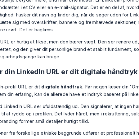
ekstlinje betyder mere, end man ofte indser. En LinkedIn-profil 
 indsætter i et CV eller en e-mail-signatur. Det er en del af, hvor
ighed, husker dit navn og finder dig, når de søger uden for Link
sætte sig med overskrifter, bannere og fremhævede sektioner,
e urørt. Det er baglæns.
 URL er hurtig at fikse, men den bærer vægt. Den ser renere ud,
ettet, og den giver dit personlige brand et stabilt fundament, 
og arbejdsgange kan bruge.
 din LinkedIn URL er dit digitale håndtryk
In-profil URL er dit
digitale håndtryk
. Før nogen læser din "Om
em din erfaring, kan de allerede have et indtryk baseret på linket 
d LinkedIn URL ser ufuldstændig ud. Den signalerer, at ingen ha
 til at rydde op i profilen. Det lyder hårdt, men i rekruttering, sa
randing former små detaljer hurtigt tillid.