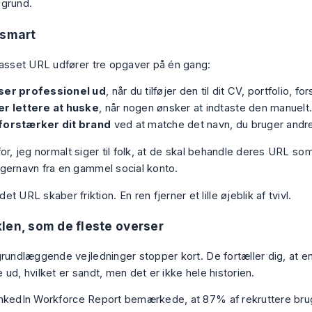
 smart
passet URL udfører tre opgaver på én gang:
ser professionel ud
, når du tilføjer den til dit CV, portfolio, for
er lettere at huske
, når nogen ønsker at indtaste den manuelt
forstærker dit brand
ved at matche det navn, du bruger andre
or, jeg normalt siger til folk, at de skal behandle deres URL som
gernavn fra en gammel social konto.
det URL skaber friktion. En ren fjerner et lille øjeblik af tvivl.
len, som de fleste overser
grundlæggende vejledninger stopper kort. De fortæller dig, at e
ud, hvilket er sandt, men det er ikke hele historien.
nkedIn Workforce Report bemærkede, at 87% af rekruttere bruge