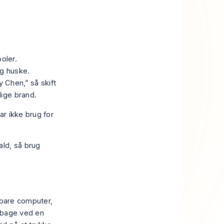
oler.
og huske.
 Chen,” så skift
lige brand.
r ikke brug for
ald, så brug
rbare computer,
ilbage ved en