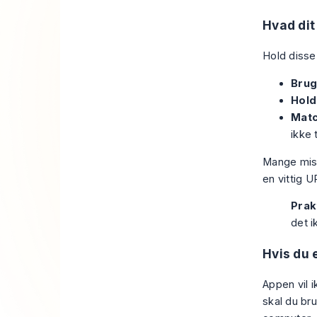
Hvad dit
Hold disse
Brug
Hold
Matc
ikke 
Mange misl
en vittig U
Prak
det i
Hvis du 
Appen vil 
skal du bru