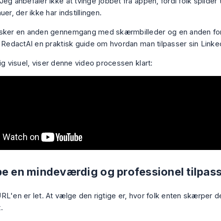
eg anbefaler ikke at tvinge jobbet fra appen, fordi folk spilder 
uer, der ikke har indstillingen.
sker en anden gennemgang med skærmbilleder og en anden for
r RedactAI en praktisk guide om
hvordan man tilpasser sin Link
ig visuel, viser denne video processen klart:
be en mindeværdig og professionel tilpas
RL'en er let. At vælge den rigtige er, hvor folk enten skærper d
.