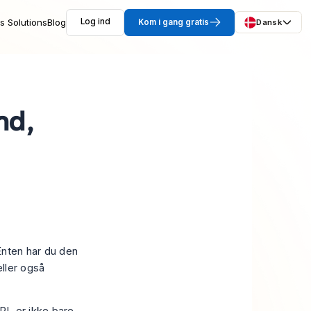
s Solutions
Blog
Log ind
Kom i gang gratis
Dansk
nd,
 Enten har du den
eller også