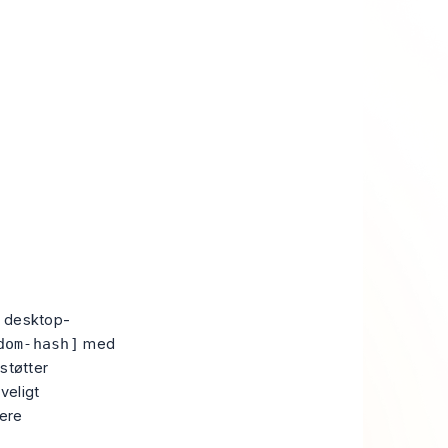
g desktop-
dom-hash]
med
støtter
veligt
ere