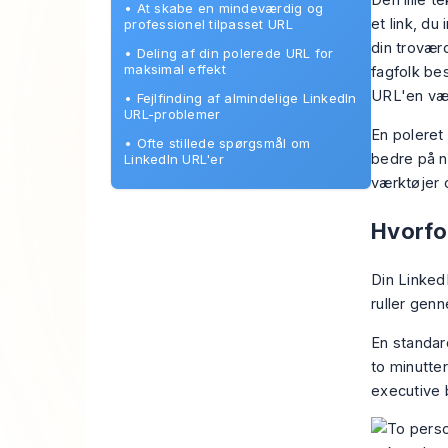
Den lille t
•
At skabe en mindeværdig og
et link, du
professionel tilpasset URL
din troværd
•
Deling af din polerede URL for
maksimal effekt
fagfolk be
URL'en vær
•
Fejlfinding af almindelige LinkedIn
URL-problemer
En poleret
•
Ofte stillede spørgsmål om
bedre på n
LinkedIn URL'er
værktøjer 
Hvorfor
Din Linked
ruller genn
En standar
to minutter
executive b