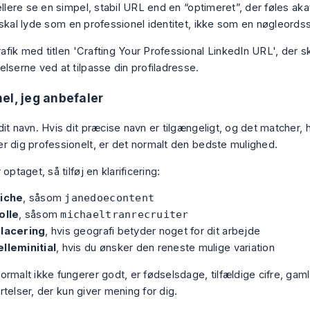
ellere se en simpel, stabil URL end en “optimeret”, der føles ak
 skal lyde som en professionel identitet, ikke som en nøgleord
el, jeg anbefaler
dit navn. Hvis dit præcise navn er tilgængeligt, og det matcher,
r dig professionelt, er det normalt den bedste mulighed.
 optaget, så tilføj en klarificering:
niche
, såsom
janedoecontent
olle
, såsom
michaeltranrecruiter
placering
, hvis geografi betyder noget for dit arbejde
lleminitial
, hvis du ønsker den reneste mulige variation
rmalt ikke fungerer godt, er fødselsdage, tilfældige cifre, gaml
telser, der kun giver mening for dig.