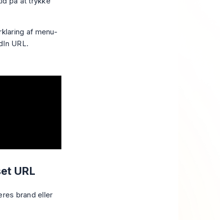
tid på at trykke
klaring af menu-
edIn URL
.
set URL
eres brand eller