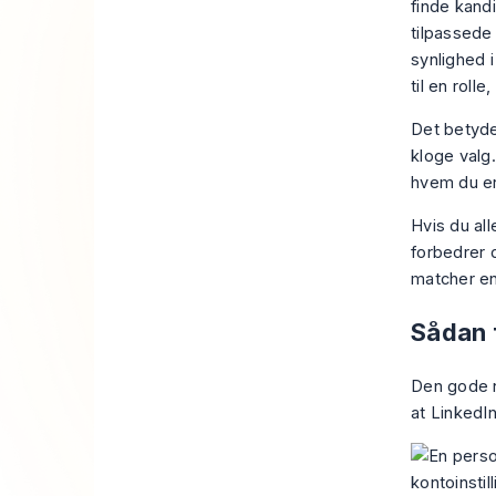
finde kand
tilpassede
synlighed 
til en roll
Det betyde
kloge valg.
hvem du er
Hvis du al
forbedrer d
matcher en 
Sådan f
Den gode ny
at LinkedI