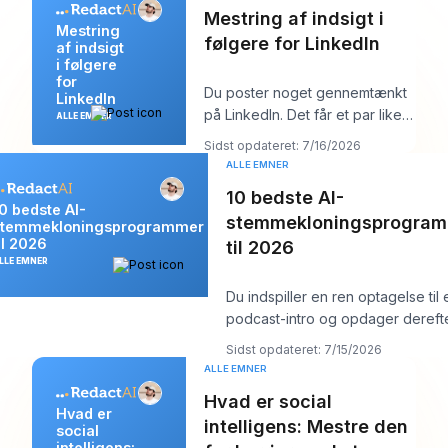
Mestring af indsigt i
Mestring
følgere for LinkedIn
af indsigt
i følgere
for
Du poster noget gennemtænkt
LinkedIn
på LinkedIn. Det får et par likes,
ALLE EMNER
måske en kommentar fra en
Sidst opdateret: 7/16/2026
kollega, må
ALLE EMNER
10 bedste AI-
0 bedste AI-
stemmekloningsprogra
stemmekloningsprogrammer
il 2026
til 2026
LLE EMNER
Du indspiller en ren optagelse til 
podcast-intro og opdager dereft
ændring i et produktnavn
Sidst opdateret: 7/15/2026
ALLE EMNER
Hvad er social
Hvad er
intelligens: Mestre den
social
intelligens: