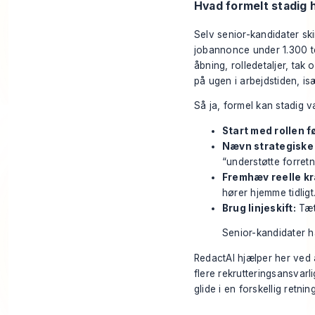
Hvad formelt stadig 
Selv senior-kandidater sk
jobannonce under 1.300 te
åbning, rolledetaljer, tak
på ugen i arbejdstiden, isæ
Så ja, formel kan stadig v
Start med rollen f
Nævn strategiske
“understøtte forret
Fremhæv reelle kr
hører hjemme tidligt
Brug linjeskift:
Tætt
Senior-kandidater ha
RedactAI hjælper her ved a
flere rekrutteringsansvarl
glide i en forskellig retning