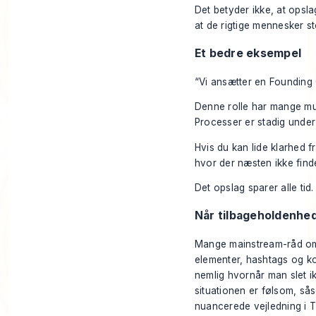
Det betyder ikke, at opslag
at de rigtige mennesker sto
Et bedre eksempel
“Vi ansætter en Founding
Denne rolle har mange muli
Processer er stadig under 
Hvis du kan lide klarhed fr
hvor der næsten ikke finde
Det opslag sparer alle tid.
Når tilbageholdenhed
Mange mainstream-råd om 
elementer, hashtags og ko
nemlig hvornår man slet ik
situationen er følsom, så
nuancerede vejledning i
T