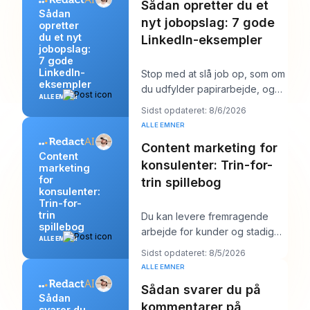
Sådan opretter du et
Sådan
nyt jobopslag: 7 gode
opretter
du et nyt
LinkedIn-eksempler
jobopslag:
7 gode
LinkedIn-
Stop med at slå job op, som om
eksempler
du udfylder papirarbejde, og
ALLE EMNER
begynd at skrive dem, som om
Sidst opdateret: 8/6/2026
du prøver a
ALLE EMNER
Content marketing for
Content
konsulenter: Trin-for-
marketing
for
trin spillebog
konsulenter:
Trin-for-
trin
Du kan levere fremragende
spillebog
arbejde for kunder og stadig
ALLE EMNER
føle dig mærkeligt usynlig
Sidst opdateret: 8/5/2026
online. Arbejdet b
ALLE EMNER
Sådan svarer du på
Sådan
kommentarer på
svarer du