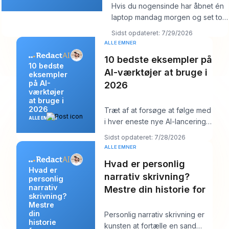
Hvis du nogensinde har åbnet én
laptop mandag morgen og set tolv
logins, seks kundekalendere, tre
Sidst opdateret: 7/29/2026
br
ALLE EMNER
10 bedste eksempler på
10 bedste
AI-værktøjer at bruge i
eksempler
på AI-
2026
værktøjer
at bruge i
2026
Træt af at forsøge at følge med
ALLE EMNER
i hver eneste nye AI-lancering
og stadig skulle poste noget
Sidst opdateret: 7/28/2026
ordentli
ALLE EMNER
Hvad er personlig
Hvad er
narrativ skrivning?
personlig
narrativ
Mestre din historie for
skrivning?
Mestre
din
Personlig narrativ skrivning er
historie
kunsten at fortælle en sand