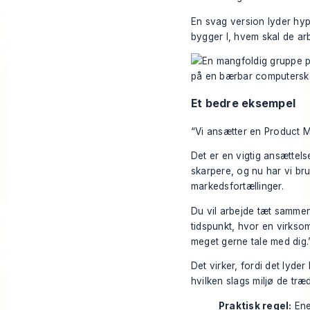
En svag version lyder hyp
bygger I, hvem skal de ar
Et bedre eksempel
“Vi ansætter en Product 
Det er en vigtig ansættel
skarpere, og nu har vi bru
markedsfortællinger.
Du vil arbejde tæt sammen
tidspunkt, hvor en virksom
meget gerne tale med dig.
Det virker, fordi det lyde
hvilken slags miljø de træd
Praktisk regel:
Ene