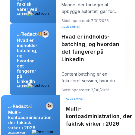
faktisk
Mange, der forsøger at
varer ved
opbygge autoritet, gør for
ALLE EMNER
meget af det forkerte. De
Sidst opdateret: 7/31/2026
poster mere, jagter stør
ALLE EMNER
Hvad er indholds-
Hvad er
batching, og hvordan
indholds-
batching,
det fungerer på
og
LinkedIn
hvordan
det
fungerer
Content batching er en
på
fokuseret session, hvor du
LinkedIn
laver flere LinkedIn-opslag på
ALLE EMNER
Sidst opdateret: 7/30/2026
én gang og derefter
ALLE EMNER
Multi-
Multi-
kontoadministration, der
kontoadministration,
der faktisk
faktisk virker i 2026
virker i 2026
ALLE EMNER