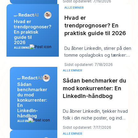
Sidst opdateret: 7/19/2026
overraske
ALLE EMNER
Hvad er
Hvad er
trendprognoser? En
trendprognoser?
En praktisk
praktisk guide til 2026
guide til
2026
Du åbner LinkedIn, stirrer på den
ALLE EMNER
tomme opslagboks og tænker:
“Hvad går min målgruppe
Sidst opdateret: 7/18/2026
egentlig op i
ALLE EMNER
Sådan benchmarker du
Sådan
mod konkurrenter: En
benchmarker
du mod
LinkedIn-håndbog
konkurrenter:
En
LinkedIn-
Du åbner LinkedIn, tjekker hvad
håndbog
folk i din niche poster, og inden
ALLE EMNER
for ti minutter har du en rodet
Sidst opdateret: 7/17/2026
me
ALLE EMNER