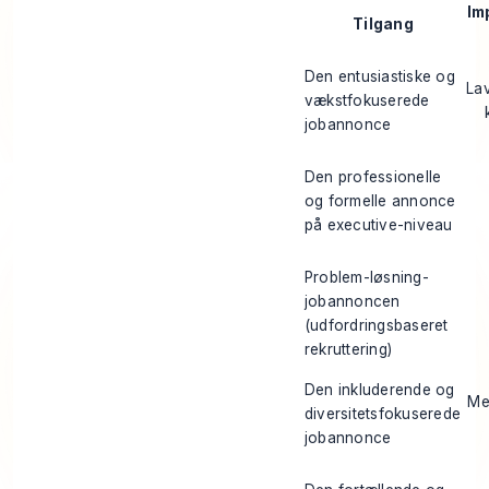
Im
Tilgang
Den entusiastiske og
Lav
vækstfokuserede
jobannonce
Den professionelle
og formelle annonce
på executive-niveau
Problem-løsning-
jobannoncen
(udfordringsbaseret
rekruttering)
Den inkluderende og
Me
diversitetsfokuserede
jobannonce