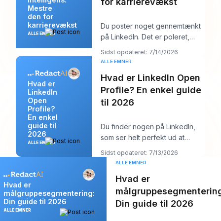
for karrierevækst
Mestre
den for
karrierevækst
Du poster noget gennemtænkt
ALLE EMNER
på LinkedIn. Det er poleret,
nyttigt og velskrevet. Et par
Sidst opdateret: 7/14/2026
timer senere
ALLE EMNER
Hvad er LinkedIn Open
Hvad er
Profile? En enkel guide
LinkedIn
Open
til 2026
Profile?
En enkel
guide til
Du finder nogen på LinkedIn,
2026
som ser helt perfekt ud at
ALLE EMNER
kontakte. Måske er det en
Sidst opdateret: 7/13/2026
rekrutteringsansva
ALLE EMNER
Hvad er
Hvad er
målgruppesegmentering
målgruppesegmentering:
Din guide til 2026
Din guide til 2026
ALLE EMNER