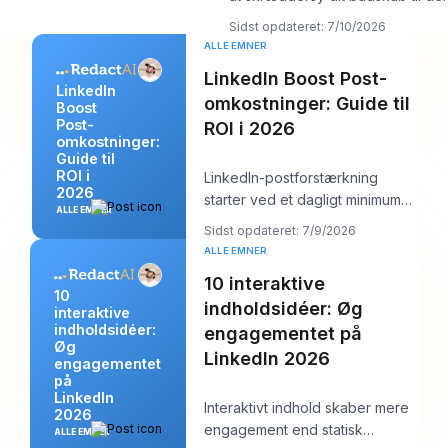
person, du står overfor, og det v
Sidst opdateret: 7/10/2026
ALLE EMNER
LinkedIn Boost Post-
LinkedIn
omkostninger: Guide til
Boost
Post-
ROI i 2026
omkostninger:
Guide til
ROI i
LinkedIn-postforstærkning
2026
starter ved et dagligt minimum
ALLE EMNER
på $10 , men et realistisk
Sidst opdateret: 7/9/2026
udgangspunkt er
ALLE EMNER
10 interaktive
10
indholdsidéer: Øg
interaktive
indholdsidéer:
engagementet på
Øg
LinkedIn 2026
engagementet
på
LinkedIn
Interaktivt indhold skaber mere
2026
engagement end statisk
ALLE EMNER