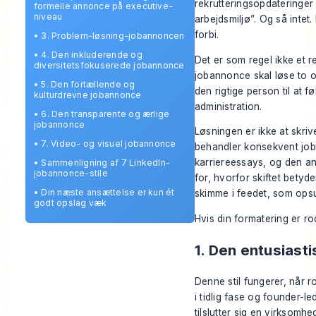
rekrutteringsopdateringer i
formelle annonce på executive-
niveau
arbejdsmiljø”. Og så intet
forbi.
•
3. Problem-løsning-jobannoncen
•
4. Den inkluderende og
Det er som regel ikke et r
diversitetsfokuserede jobannonce
jobannonce skal løse to o
•
5. Den fortællende og
den rigtige person til at f
kulturdrevne jobannonce
administration.
•
6. Den transparente og ærlige
jobannonce
Løsningen er ikke at skriv
•
7. Video- og visuel jobannonce
behandler konsekvent job
karriereessays, og den an
•
Sammenligning af 7 LinkedIn-
jobannonce-stile
for, hvorfor skiftet betyde
•
Din næste ansættelse er kun ét
skimme i feedet, som op
godt opslag væk
Hvis din formatering er r
1. Den entusias
Denne stil fungerer, når
i tidlig fase og founder-
tilslutter sig en virksomhe