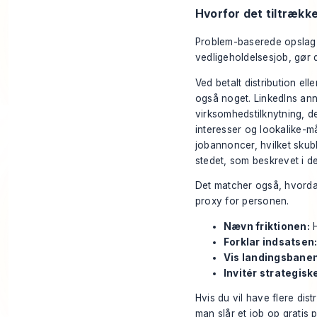
Hvorfor det tiltrækk
Problem-baserede opslag fil
vedligeholdelsesjob, gør d
Ved betalt distribution e
også noget. LinkedIns an
virksomhedstilknytning, d
interesser og lookalike-m
jobannoncer, hvilket sku
stedet, som beskrevet i 
Det matcher også, hvordan
proxy for personen.
Nævn friktionen:
H
Forklar indsatsen
Vis landingsbanen
Invitér strategiske
Hvis du vil have flere dis
man
slår et job op gratis 