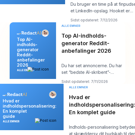
Du bruger en time på at finpuds
et LinkedIn-opslag. Hooket er
stærkt. Indsigten er solid. Du
Sidst opdateret: 7/12/2026
trykke
ALLE EMNER
Top AI-indholds-
Top AI-
generator Reddit-
indholds-
generator
anbefalinger 2026
Reddit-
anbefalinger
2026
Du har set annoncerne. Du har
ALLE EMNER
set “bedste AI-skribent”-
oversigterne, som på mystisk
Sidst opdateret: 7/11/2026
vis alle anbefal
ALLE EMNER
Hvad er
Hvad er
indholdspersonalisering
indholdspersonalisering:
En komplet
En komplet guide
guide
ALLE EMNER
Indholds-personalisering betyde
at skræddersy dit budskab til de