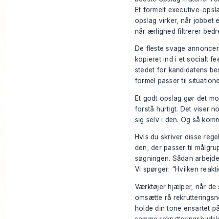
Et formelt executive-opsl
opslag virker, når jobbet 
når ærlighed filtrerer bedr
De fleste svage annoncer 
kopieret ind i et socialt 
stedet for kandidatens be
formel passer til situation
Et godt opslag gør det mod
forstå hurtigt. Det viser no
sig selv i den. Og så komm
Hvis du skriver disse rege
den, der passer til målg
søgningen. Sådan arbejder 
Vi spørger: “Hvilken reakt
Værktøjer hjælper, når de s
omsætte rå rekrutteringsno
holde din tone ensartet på
samme rekrutteringsbudska