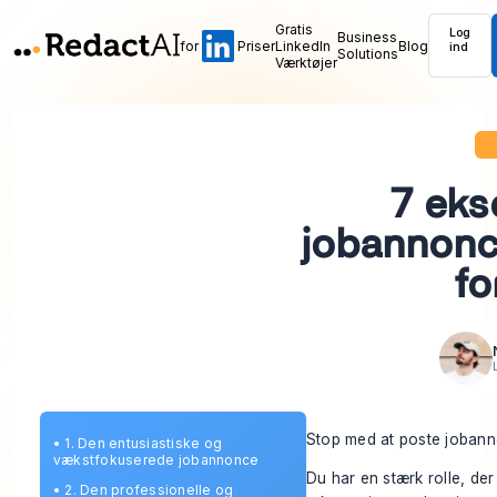
Gratis
Log
Business
for
Priser
LinkedIn
Blog
ind
Solutions
Værktøjer
7 eks
jobannonc
fo
Stop med at poste jobann
•
1. Den entusiastiske og
vækstfokuserede jobannonce
Du har en stærk rolle, der
•
2. Den professionelle og