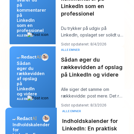
på
LinkedIn som en
kommentarer
professionel
på
LinkedIn
som en
Du trykker på udgiv på
professionel
LinkedIn, opslaget ser solidt ud,
ALLE EMNER
og så begynder arbejdet. Et
Sidst opdateret: 8/4/2026
par kommentarer
ALLE EMNER
Sådan øger du
Sådan
rækkevidden af opslag
øger du
rækkevidden
på LinkedIn og videre
af opslag
på
LinkedIn
Alle siger det samme om
og videre
rækkevidde: post mere. Det råd
ALLE EMNER
lyder produktivt, men det
Sidst opdateret: 8/3/2026
skjuler som regel k
ALLE EMNER
Indholdskalender for
Indholdskalender
LinkedIn: En praktisk
for