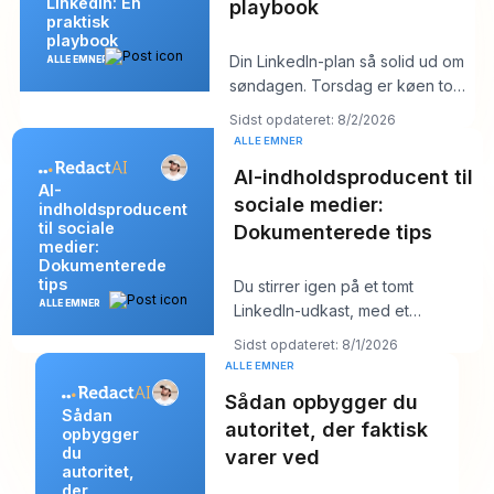
LinkedIn: En
playbook
praktisk
playbook
Din LinkedIn-plan så solid ud om
ALLE EMNER
søndagen. Torsdag er køen tom,
hooket du kunne lide føles fladt,
Sidst opdateret: 8/2/2026
og
ALLE EMNER
AI-indholdsproducent til
AI-
sociale medier:
indholdsproducent
til sociale
Dokumenterede tips
medier:
Dokumenterede
tips
Du stirrer igen på et tomt
ALLE EMNER
LinkedIn-udkast, med et
kundemøde om ti minutter og et
Sidst opdateret: 8/1/2026
opslag, der burde
ALLE EMNER
Sådan opbygger du
Sådan
autoritet, der faktisk
opbygger
du
varer ved
autoritet,
der