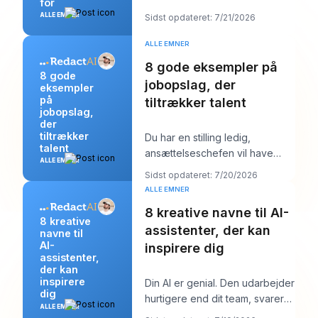
for
historie fra dit eget liv for at
ALLE EMNER
Sidst opdateret: 7/21/2026
afsløre
ALLE EMNER
8 gode eksempler på
8 gode
jobopslag, der
eksempler
på
tiltrækker talent
jobopslag,
der
tiltrækker
Du har en stilling ledig,
talent
ansættelseschefen vil have
ALLE EMNER
“stærke kandidater inden
Sidst opdateret: 7/20/2026
næste uge,” og din job
ALLE EMNER
8 kreative navne til AI-
8 kreative
assistenter, der kan
navne til
AI-
inspirere dig
assistenter,
der kan
inspirere
Din AI er genial. Den udarbejder
dig
hurtigere end dit team, svarer
ALLE EMNER
klart og lyder måske endda