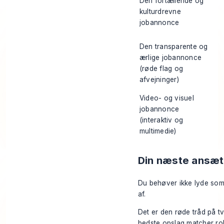
Den fortællende og
kulturdrevne
jobannonce
Den transparente og
ærlige jobannonce
(røde flag og
afvejninger)
Video- og visuel
jobannonce
(interaktiv og
multimedie)
Din næste ansæt
Du behøver ikke lyde som e
af.
Det er den røde tråd på t
bedste opslag matcher rol