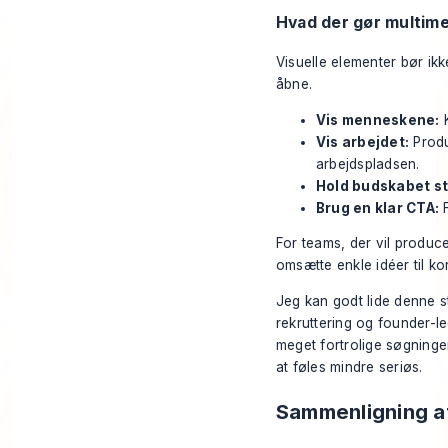
Hvad der gør multime
Visuelle elementer bør ik
åbne.
Vis menneskene:
K
Vis arbejdet:
Produ
arbejdspladsen.
Hold budskabet st
Brug en klar CTA:
F
For teams, der vil produce
omsætte enkle idéer til ko
Jeg kan godt lide denne s
rekruttering og founder-l
meget fortrolige søgninger
at føles mindre seriøs.
Sammenligning af