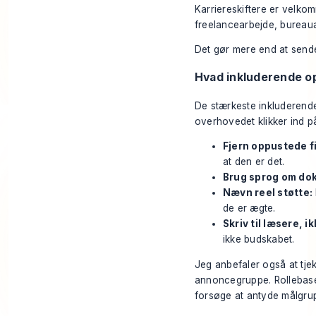
Karriereskiftere er velko
freelancearbejde, bureauar
Det gør mere end at sende
Hvad inkluderende op
De stærkeste inkluderende 
overhovedet klikker ind p
Fjern oppustede fi
at den er det.
Brug sprog om do
Nævn reel støtte:
de er ægte.
Skriv til læsere, ik
ikke budskabet.
Jeg anbefaler også at tjek
annoncegruppe. Rollebase
forsøge at antyde målgru