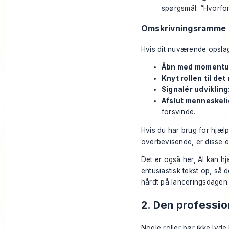
spørgsmål: “Hvorfor 
Omskrivningsramme
Hvis dit nuværende opslag
Åbn med momentu
Knyt rollen til d
Signalér udvikling
Afslut menneskeli
forsvinde.
Hvis du har brug for hjælp
overbevisende, er disse
e
Det er også her, AI kan hjæ
entusiastisk tekst op, så 
hårdt på lanceringsdagen.
2. Den professio
Nogle roller bør ikke lyd