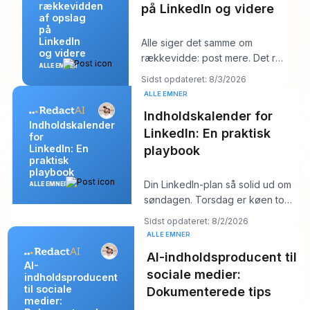
rækkevidden
på LinkedIn og videre
af opslag
på
LinkedIn
Alle siger det samme om
og videre
rækkevidde: post mere. Det råd
ALLE EMNER
lyder produktivt, men det
Sidst opdateret: 8/3/2026
skjuler som regel k
ALLE EMNER
Indholdskalender for
Indholdskalender
LinkedIn: En praktisk
for
LinkedIn: En
playbook
praktisk
playbook
Din LinkedIn-plan så solid ud om
ALLE EMNER
søndagen. Torsdag er køen tom,
hooket du kunne lide føles fladt,
Sidst opdateret: 8/2/2026
og
ALLE EMNER
AI-indholdsproducent til
AI-
sociale medier:
indholdsproducent
til sociale
Dokumenterede tips
medier: