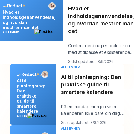
Hvad er
Hvad er
indholdsgenanvendelse
indholdsgenanvendelse,
og hvordan
og hvordan mestrer man
mestrer man det
det
ALLE EMNER
Content genbrug er praksissen
med at tilpasse et eksisterende
aktiv til flere platform-native form
Sidst opdateret: 8/9/2026
ALLE EMNER
AI til planlægning: Den
AI til
praktiske guide til
planlægning:
Den
smartere kalendere
praktiske
guide til
smartere
På en mandag morgen viser
kalendere
kalenderen ikke bare din dag.
ALLE EMNER
Den begynder at forhandle
Sidst opdateret: 8/8/2026
med den. Du har én
ALLE EMNER