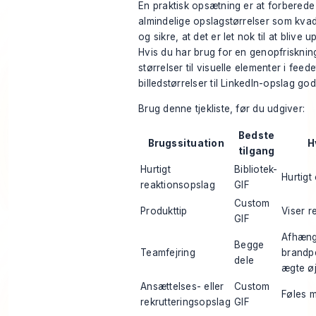
En praktisk opsætning er at forberede d
almindelige opslagstørrelser som kvadr
og sikre, at det er let nok til at blive
Hvis du har brug for en genopfriskni
størrelser til visuelle elementer i feede
billedstørrelser til LinkedIn-opslag
god
Brug denne tjekliste, før du udgiver:
Bedste
Brugssituation
H
tilgang
Hurtigt
Bibliotek-
Hurtigt
reaktionsopslag
GIF
Custom
Produkttip
Viser r
GIF
Afhænge
Begge
Teamfejring
brandpe
dele
ægte øj
Ansættelses- eller
Custom
Føles m
rekrutteringsopslag
GIF