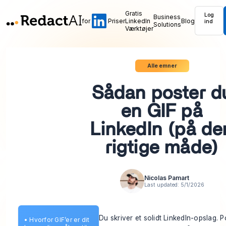
Gratis
Log
Business
for
Priser
LinkedIn
Blog
ind
Solutions
Værktøjer
Alle emner
Sådan poster d
en GIF på
LinkedIn (på de
rigtige måde)
Nicolas Pamart
Last updated:
5/1/2026
Du skriver et solidt LinkedIn-opslag. P
•
Hvorfor GIF’er er dit