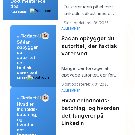
Dokumenterede
tips
Du stirrer igen på et tomt
ALLE EMNER
LinkedIn-udkast, med et
kundemøde om ti minutter og et
Sidst opdateret: 8/1/2026
opslag, der burde
ALLE EMNER
Sådan opbygger du
Sådan
autoritet, der faktisk
opbygger
du
varer ved
autoritet,
der
faktisk
Mange, der forsøger at
varer ved
opbygge autoritet, gør for
ALLE EMNER
meget af det forkerte. De
Sidst opdateret: 7/31/2026
poster mere, jagter stør
ALLE EMNER
Hvad er indholds-
Hvad er
batching, og hvordan
indholds-
batching,
det fungerer på
og
LinkedIn
hvordan
det
fungerer