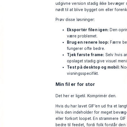
udgivne version stadig ikke bevæger s
nødt til at blive bygget om eller forenk
Prøv disse løsninger:
Eksportér filen igen:
Den oprin
være problemet.
Brug en renere loop:
Færre be
fungerer ofte bedre.
Tjek første frame:
Selv hvis an
opslaget stadig give visuel meni
Test på desktop og mobil:
Nog
visningsspecifikt.
Min fil er for stor
Det her er ligetil. Komprimér den.
Hvis du har lavet GIF’en ud fra et langt
Hvis den indeholder for meget bevæge
eller forkort loopet. En strammere GIF 
bedre til feedet, fordi folk forstår den