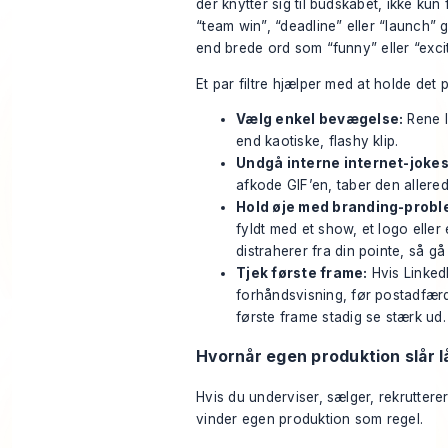
der knytter sig til budskabet, ikke kun 
“team win”, “deadline” eller “launch” 
end brede ord som “funny” eller “exci
Et par filtre hjælper med at holde det 
Vælg enkel bevægelse:
Rene l
end kaotiske, flashy klip.
Undgå interne internet-jokes
afkode GIF’en, taber den allered
Hold øje med branding-probl
fyldt med et show, et logo eller
distraherer fra din pointe, så gå
Tjek første frame:
Hvis LinkedI
forhåndsvisning, før postadfærd
første frame stadig se stærk ud.
Hvornår egen produktion slår l
Hvis du underviser, sælger, rekrutterer
vinder egen produktion som regel.