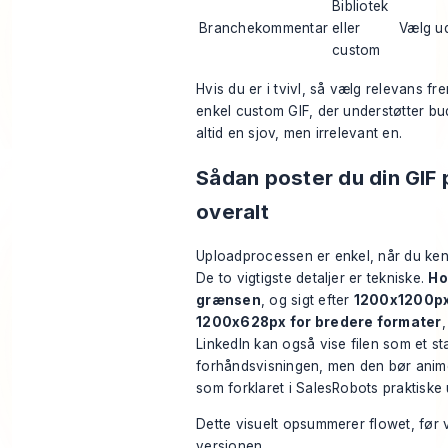
Bibliotek
Branchekommentar
eller
Vælg ud
custom
Hvis du er i tvivl, så vælg relevans fr
enkel custom GIF, der understøtter bu
altid en sjov, men irrelevant en.
Sådan poster du din GIF 
overalt
Uploadprocessen er enkel, når du ken
De to vigtigste detaljer er tekniske.
Ho
grænsen
, og sigt efter
1200x1200px 
1200x628px for bredere formater
,
LinkedIn kan også vise filen som et stat
forhåndsvisningen, men den bør anime
som forklaret i
SalesRobots praktiske
Dette visuelt opsummerer flowet, før vi 
versionen.