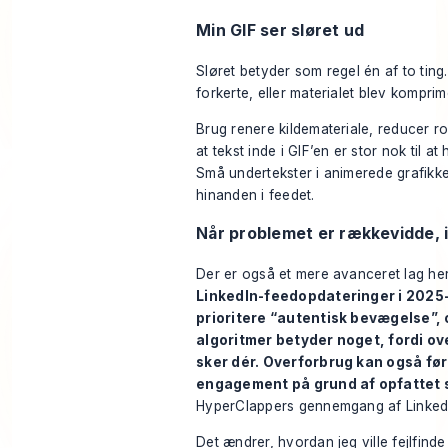
Min GIF ser sløret ud
Sløret betyder som regel én af to tin
forkerte, eller materialet blev komprim
Brug renere kildemateriale, reducer rod
at tekst inde i GIF’en er stor nok til at 
Små undertekster i animerede grafikker
hinanden i feedet.
Når problemet er rækkevidde, 
Der er også et mere avanceret lag he
LinkedIn-feedopdateringer i 2025-
prioritere “autentisk bevægelse”, 
algoritmer betyder noget, fordi o
sker dér. Overforbrug kan også føre 
engagement på grund af opfattet
HyperClappers gennemgang af Linked
Det ændrer, hvordan jeg ville fejlfinde