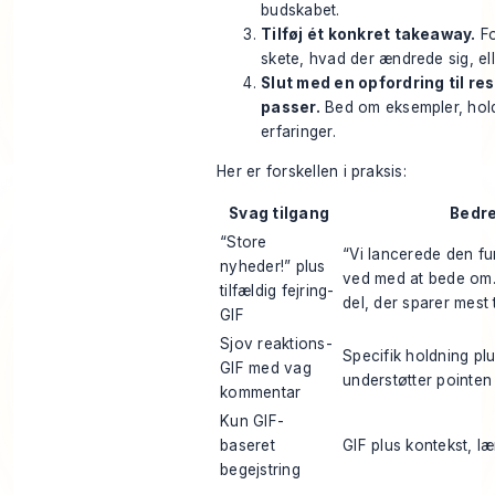
budskabet.
Tilføj ét konkret takeaway.
Fo
skete, hvad der ændrede sig, el
Slut med en opfordring til re
passer.
Bed om eksempler, hold
erfaringer.
Her er forskellen i praksis:
Svag tilgang
Bedre
“Store
“Vi lancerede den fu
nyheder!” plus
ved med at bede om.
tilfældig fejring-
del, der sparer mest t
GIF
Sjov reaktions-
Specifik holdning plu
GIF med vag
understøtter pointen
kommentar
Kun GIF-
baseret
GIF plus kontekst, l
begejstring