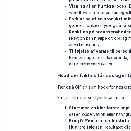
Visning af en hurtig proces:
E
workflow-trin eller en før-og-ef
Forklaring af en produktfunk
gøre en funktion tydelig på få s
Reaktion på branchenyheder
reaktion kan hjælpe dit opslag m
at virke useriøst.
Tilføjelse af varme til person
Hvis opslaget er reflekterende, 
det mere menneskeligt.
Hvad der faktisk får opslaget ti
Tænk på GIF’en som hook-forstærkeren
En god struktur ser typisk sådan ud:
Start med en klar første linje.
del en observation eller navngi
Brug GIF’en til at understøtt
illustrere følelsen, resultatet e