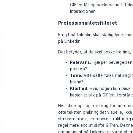
GIF’en får opmærksomhed. Teks
interaktionen.
Professionalitetsfilteret
En gif på linkedin skal stadig lyde s
på LinkedIn.
Det betyder, at du skal tjekke tre ting,
Relevans:
Hjælper bevægelsen 
pointen?
Tone:
Ville dette føles naturligt f
brand?
Klarhed:
Hvis nogen kun læser d
kaster et blik på GIF’en, forstå
Hvis dine opslag har brug for mere e
ofte teksten omkring det visuelle, ikke d
stærkere hook, en renere struktur og
regel mere end at skifte GIF’en. Denne
engagement på LinkedIn
er værd at læ