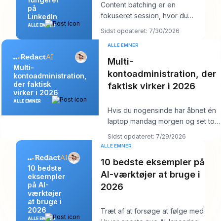
Content batching er en
på
fokuseret session, hvor du
LinkedIn
laver flere LinkedIn-opslag på
ALLE EMNER
Sidst opdateret: 7/30/2026
én gang og derefter
ALLE EMNER
Multi-
Multi-
kontoadministration, der
kontoadministration,
der faktisk
faktisk virker i 2026
virker i 2026
ALLE EMNER
Hvis du nogensinde har åbnet én
laptop mandag morgen og set tolv
logins, seks kundekalendere, tre
Sidst opdateret: 7/29/2026
br
ALLE EMNER
10 bedste eksempler på
10 bedste
AI-værktøjer at bruge i
eksempler
på AI-
2026
værktøjer
at bruge i
2026
Træt af at forsøge at følge med
ALLE EMNER