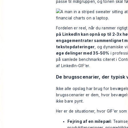
passe til målgruppen, og tonen skal føle
Fordelen er reel, når du rammer rigtigt
på LinkedIn kan opnå op til 2-3x hø
engagementrater sammenlignet m
tekstopdateringer
, og dynamiske vi
øge delinger med 35-50%
i profess
på samlede benchmarks citeret i
Cont
af LinkedIn-GIF’er
.
De brugsscenarier, der typisk 
Ikke alle opslag har brug for bevægel
brugsscenarier er dem, hvor bevægelse
ikke bare pynt.
Her er de situationer, hvor GIF’er som 
Fejring af en milepæl:
Teamsejr
produktlanceringer, prisøjeblikke