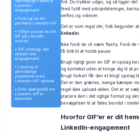
hemmelige våben til
fint. Du trykker udgiv, og så ligger det
LinkedIn-
feed fyldt med jobopdateringer, karrus
engagement
selfies og videoer.
•
Find og lav din
perfekte LinkedIn-GIF
Det er som regel dér, folk begynder 
•
Sådan poster du din
linkedin
.
GIF på LinkedIn
overalt
Ikke fordi de vil være flashy. Fordi de 
•
GIF-strategi, der
få folk til at holde pause.
skaber reel
engagement
Brugt rigtigt giver en GIF et opslag b
•
Løsning af
og kontekst uden at tvinge dig til at 
almindelige
Brugt forkert får den et klogt opslag ti
problemer med
LinkedIn-GIF-upload
Det er den grænse, mange kæmper me
•
Dine spørgsmål om
regel ikke upload-delen. Det er at vælg
LinkedIn-GIF’er
placere den i det rigtige format og skri
besvaret
bevægelsen til at føles bevidst i stedet 
Hvorfor GIF’er er dit hem
LinkedIn-engagement