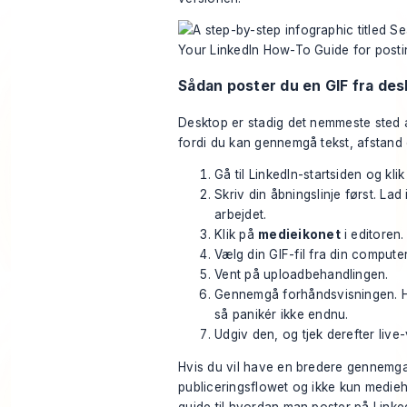
Sådan poster du en GIF fra de
Desktop er stadig det nemmeste sted 
fordi du kan gennemgå tekst, afstand og
Gå til LinkedIn-startsiden og kli
Skriv din åbningslinje først. Lad
arbejdet.
Klik på
medieikonet
i editoren.
Vælg din GIF-fil fra din computer
Vent på uploadbehandlingen.
Gennemgå forhåndsvisningen. Hv
så panikér ikke endnu.
Udgiv den, og tjek derefter live-
Hvis du vil have en bredere gennemga
publiceringsflowet og ikke kun medie
guide til
hvordan man poster på Linke