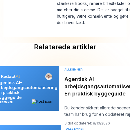
stærkere hooks, renere billedtekster 
matcher din stemme. Det er bygget til f
hurtigere, være konsekvente og gøre g
der bliver læst.
Relaterede artikler
ALLE EMNER
Agentisk AI-
gentisk AI-
arbejdsgangsautomatiser
rbejdsgangsautomatisering:
n praktisk
En praktisk byggeguide
yggeguide
LE EMNER
Du kender sikkert allerede scenen
team har brug for en opdateret ra
data kopieret mellem a
Sidst opdateret: 8/10/2026
ALLE EMNER