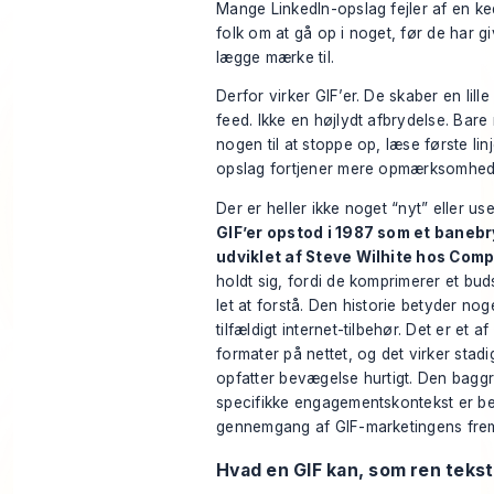
Mange LinkedIn-opslag fejler af en ke
folk om at gå op i noget, før de har g
lægge mærke til.
Derfor virker GIF’er. De skaber en lille 
feed. Ikke en højlydt afbrydelse. Bare
nogen til at stoppe op, læse første lin
opslag fortjener mere opmærksomhed
Der er heller ikke noget “nyt” eller us
GIF’er opstod i 1987 som et baneb
udviklet af Steve Wilhite hos Com
holdt sig, fordi de komprimerer et buds
let at forstå. Den historie betyder nog
tilfældigt internet-tilbehør. Det er et a
formater på nettet, og det virker stad
opfatter bevægelse hurtigt. Den bagg
specifikke engagementskontekst er be
gennemgang af GIF-marketingens fr
Hvad en GIF kan, som ren tekst