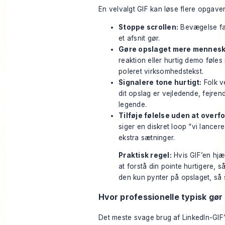
En velvalgt GIF kan løse flere opgave
Stoppe scrollen:
Bevægelse fan
et afsnit gør.
Gøre opslaget mere menneske
reaktion eller hurtig demo føle
poleret virksomhedstekst.
Signalere tone hurtigt:
Folk v
dit opslag er vejledende, fejrend
legende.
Tilføje følelse uden at overfo
siger en diskret loop “vi lancer
ekstra sætninger.
Praktisk regel:
Hvis GIF’en hj
at forstå din pointe hurtigere, s
den kun pynter på opslaget, så 
Hvor professionelle typisk gør
Det meste svage brug af LinkedIn-GIF’e