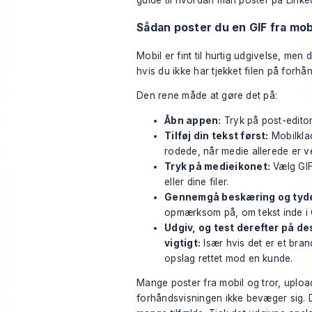
Sådan poster du en GIF fra mob
Mobil er fint til hurtig udgivelse, men 
hvis du ikke har tjekket filen på forhån
Den rene måde at gøre det på:
Åbn appen:
Tryk på post-editor
Tilføj din tekst først:
Mobilklad
rodede, når medie allerede er v
Tryk på medieikonet:
Vælg GIF’
eller dine filer.
Gennemgå beskæring og tyde
opmærksom på, om tekst inde i GIF
Udgiv, og test derefter på de
vigtigt:
Især hvis det er et bran
opslag rettet mod en kunde.
Mange poster fra mobil og tror, upload
forhåndsvisningen ikke bevæger sig. 