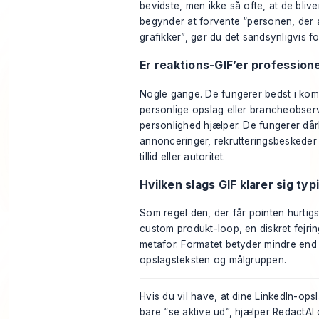
bevidste, men ikke så ofte, at de bliver 
begynder at forvente “personen, der 
grafikker”, gør du det sandsynligvis f
Er reaktions-GIF’er professionel
Nogle gange. De fungerer bedst i komm
personlige opslag eller brancheobserva
personlighed hjælper. De fungerer dårl
annonceringer, rekrutteringsbeskeder 
tillid eller autoritet.
Hvilken slags GIF klarer sig typ
Som regel den, der får pointen hurtig
custom produkt-loop, en diskret fejring
metafor. Formatet betyder mindre end
opslagsteksten og målgruppen.
Hvis du vil have, at dine LinkedIn-op
bare “se aktive ud”, hjælper
RedactAI
d