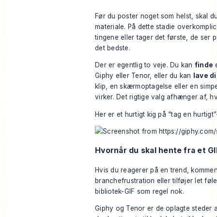
Før du poster noget som helst, skal du
materiale. På dette stadie overkomplic
tingene eller tager det første, de ser
det bedste.
Der er egentlig to veje. Du kan
finde
e
Giphy eller Tenor, eller du kan
lave d
klip, en skærmoptagelse eller en simp
virker. Det rigtige valg afhænger af, h
Her er et hurtigt kig på “tag en hurtigt
Hvornår du skal hente fra et GI
Hvis du reagerer på en trend, kommen
branchefrustration eller tilføjer let føle
bibliotek-GIF som regel nok.
Giphy og Tenor er de oplagte steder at