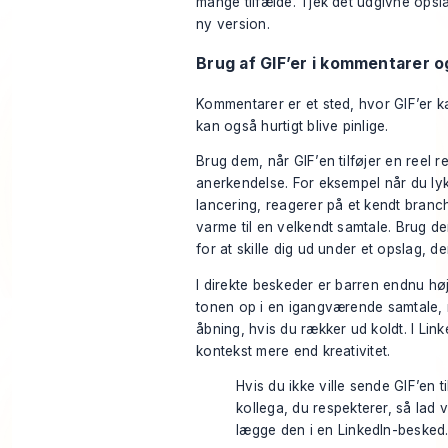
mange tilfælde. Tjek det udgivne opsl
ny version.
Brug af GIF’er i kommentarer 
Kommentarer er et sted, hvor GIF’er 
kan også hurtigt blive pinlige.
Brug dem, når GIF’en tilføjer en reel re
anerkendelse. For eksempel når du l
lancering, reagerer på et kendt branch
varme til en velkendt samtale. Brug d
for at skille dig ud under et opslag, de
I direkte beskeder er barren endnu hø
tonen op i en igangværende samtale, 
åbning, hvis du rækker ud koldt. I Lin
kontekst mere end kreativitet.
Hvis du ikke ville sende GIF’en t
kollega, du respekterer, så lad
lægge den i en LinkedIn-besked