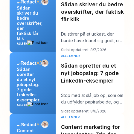
Sådan skriver du bedre
Sådan
overskrifter, der faktisk
skriver du
bedre
får klik
overskrifter,
der
faktisk får
Du stirrer på et udkast, der
klik
burde have klaret sig godt, og
ALLE EMNER
overskriften er sandsynligvis
Sidst opdateret: 8/7/2026
det første
ALLE EMNER
Sådan opretter du et
Sådan
nyt jobopslag: 7 gode
opretter
du et nyt
LinkedIn-eksempler
jobopslag:
7 gode
LinkedIn-
Stop med at slå job op, som om
eksempler
du udfylder papirarbejde, og
ALLE EMNER
begynd at skrive dem, som om
Sidst opdateret: 8/6/2026
du prøver a
ALLE EMNER
Content marketing for
Content