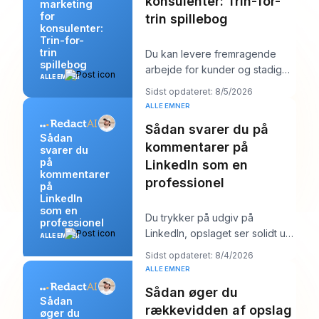
konsulenter: Trin-for-
marketing
for
trin spillebog
konsulenter:
Trin-for-
trin
Du kan levere fremragende
spillebog
arbejde for kunder og stadig
ALLE EMNER
føle dig mærkeligt usynlig
Sidst opdateret: 8/5/2026
online. Arbejdet b
ALLE EMNER
Sådan svarer du på
Sådan
kommentarer på
svarer du
på
LinkedIn som en
kommentarer
professionel
på
LinkedIn
som en
Du trykker på udgiv på
professionel
LinkedIn, opslaget ser solidt ud,
ALLE EMNER
og så begynder arbejdet. Et
Sidst opdateret: 8/4/2026
par kommentarer
ALLE EMNER
Sådan øger du
Sådan
rækkevidden af opslag
øger du