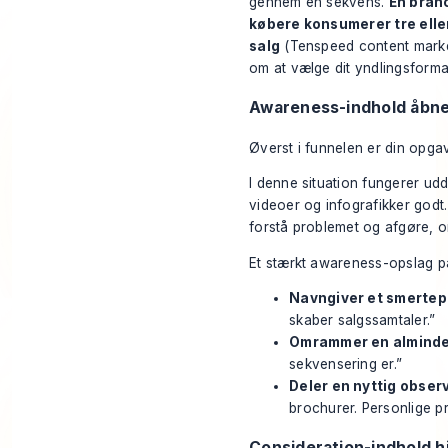
gennem en sekvens.
En bran
købere konsumerer tre eller
salg
(
Tenspeed content market
om at vælge dit yndlingsformat
Awareness-indhold åbne
Øverst i funnelen er din opg
I denne situation fungerer ud
videoer og infografikker god
forstå problemet og afgøre, om 
Et stærkt awareness-opslag på 
Navngiver et smertepu
skaber salgssamtaler.”
Omrammer en almindeli
sekvensering er.”
Deler en nyttig obser
brochurer. Personlige p
Consideration-indhold 