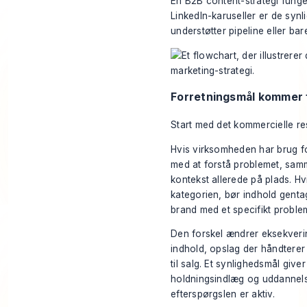
En B2B content-strategi fung
LinkedIn-karuseller er de syn
understøtter pipeline eller bar
Forretningsmål kommer 
Start med det kommercielle res
Hvis virksomheden har brug fo
med at forstå problemet, samm
kontekst allerede på plads. H
kategorien, bør indhold gentag
brand med et specifikt proble
Den forskel ændrer eksekverin
indhold, opslag der håndterer
til salg. Et synlighedsmål give
holdningsindlæg og uddannels
efterspørgslen er aktiv.