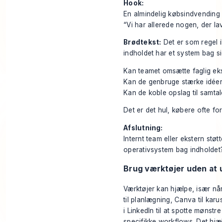
Hook:
En almindelig købsindvending 
“Vi har allerede nogen, der la
Brødtekst:
Det er som regel i
indholdet har et system bag si
Kan teamet omsætte faglig eks
Kan de genbruge stærke idée
Kan de koble opslag til samta
Det er det hul, købere ofte fo
Afslutning:
Internt team eller ekstern støt
operativsystem bag indholdet
Brug værktøjer uden at 
Værktøjer kan hjælpe, især nå
til planlægning, Canva til karu
i LinkedIn til at spotte mønstr
specifikke workflows. Det hjæl