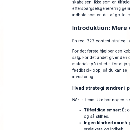
skabelsen, ikke som en tilfæld
efterspørgselsgenerering gen
indhold som en del af go-to-m
Introduktion: Mere 
En reel B2B content-strategi 
For det første hjælper den k
salg. For det andet giver den 
materiale på i stedet for at jag
feedback-loop, så du kan se, 
investering.
Hvad strategi ændrer i p
Når et team ikke har nogen str
Tilfældige emner:
Ét o
og så stilhed.
Ingen klarhed om mål
praktikere og indkøb.