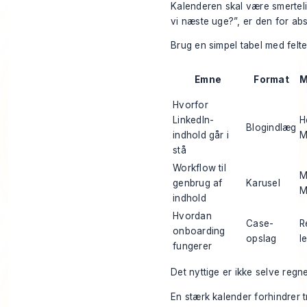
Kalenderen skal være smerteli
vi næste uge?”, er den for abs
Brug en simpel tabel med felt
Emne
Format
M
Hvorfor
LinkedIn-
H
Blogindlæg
indhold går i
M
stå
Workflow til
M
genbrug af
Karusel
M
indhold
Hvordan
Case-
R
onboarding
opslag
l
fungerer
Det nyttige er ikke selve regne
En stærk kalender forhindrer t