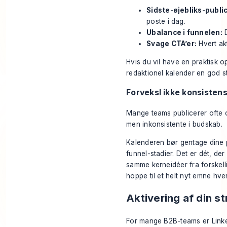
Sidste-øjebliks-publi
poste i dag.
Ubalance i funnelen:
D
Svage CTA’er:
Hvert akt
Hvis du vil have en praktisk o
redaktionel kalender
en god st
Forveksl ikke konsiste
Mange teams publicerer ofte o
men inkonsistente i budskab.
Kalenderen bør gentage dine pi
funnel-stadier. Det er dét, d
samme kerneidéer fra forskelli
hoppe til et helt nyt emne hve
Aktivering af din st
For mange B2B-teams er Linked