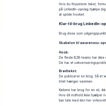
Hvis du finjusterer tekst, fo
på LinkedIn-opslag
hjælpe dig
at spilde hooket.
Klar-til-brug LinkedIn-
Brug disse som udgangspunkt,
Skabelon til awareness-op
Hook:
De fleste B2B-teams har ikke 
De har et sekvenseringsprobl
Brødtekst:
De publicerer en blog. Så et 
Intet hænger sammen.
Købere har brug for en sti, ik
Hvis dit indhold ikke hjælper 
bør tale med den her virksomhe