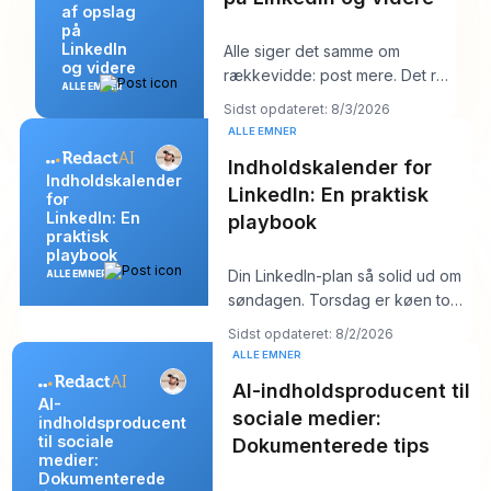
af opslag
på
LinkedIn
Alle siger det samme om
og videre
rækkevidde: post mere. Det råd
ALLE EMNER
lyder produktivt, men det
Sidst opdateret: 8/3/2026
skjuler som regel k
ALLE EMNER
Indholdskalender for
Indholdskalender
LinkedIn: En praktisk
for
LinkedIn: En
playbook
praktisk
playbook
Din LinkedIn-plan så solid ud om
ALLE EMNER
søndagen. Torsdag er køen tom,
hooket du kunne lide føles fladt,
Sidst opdateret: 8/2/2026
og
ALLE EMNER
AI-indholdsproducent til
AI-
sociale medier:
indholdsproducent
til sociale
Dokumenterede tips
medier:
Dokumenterede