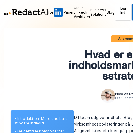
Gratis
Log
Business
for
Priser
LinkedIn
Blog
ind
Solutions
Værktøjer
Alle emn
Hvad er 
indholdsmar
sstrat
Nicolas P
Last updat
Dit team udgiver indhold. Blo
•
Introduktion: Mere end bare
at poste indhold
virksomhedsopdateringer på Li
Alligevel føles effekten på pip
•
De centrale komponenter i