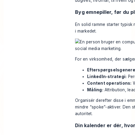
udgives, hvornår, til hvem og 
Byg emnepiller, før du 
En solid ramme starter typisk m
i markedet.
For en virksomhed, der sælger
Efterspørgselsgenere
LinkedIn-strategi:
Pers
Content operations:
W
Måling:
Attribution, lea
Organisér derefter disse i emn
mindre “spoke”-aktiver. Den s
autoritet.
Din kalender er dér, hvor