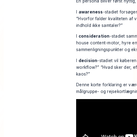
En persona bliver først nyttig,
I
awareness
-stadiet forsøge
“Hvorfor falder kvaliteten af 
indhold ikke samtaler?”
I
consideration
-stadiet samm
house content-motor, hyre en 
sammenligningspunkter og ek
I
decision
-stadiet vil købere
workflow?” “Hvad sker der, ef
kaos?”
Denne korte forklaring er vær
målgruppe- og rejsekortlægni