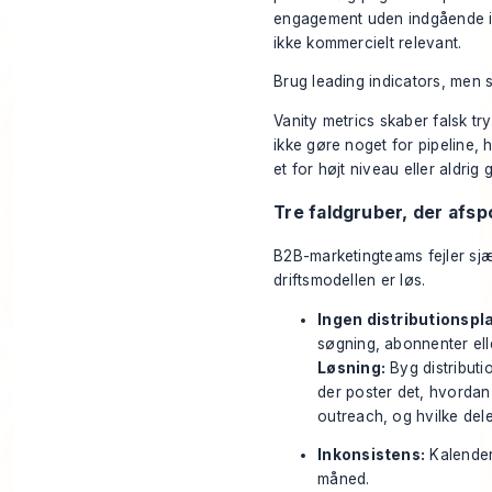
engagement uden indgående in
ikke kommercielt relevant.
Brug leading indicators, men s
Vanity metrics skaber falsk tr
ikke gøre noget for pipeline, 
et for højt niveau eller aldrig 
Tre faldgruber, der afsp
B2B-marketingteams fejler sjæld
driftsmodellen er løs.
Ingen distributionspl
søgning, abonnenter ell
Løsning:
Byg distributio
der poster det, hvordan 
outreach, og hvilke del
Inkonsistens:
Kalendere
måned.