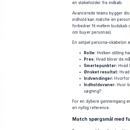
en stakeholder fra indkøb.
Avancerede teams bygger dis
indhold kan matche en persons
forbedrer fit mellem budskab 
om buyer personas
).
En simpel persona-skabelon er
Rolle:
Hvilken stilling h
Pres:
Hvad bliver de mål
Smertepunkter:
Hvad 
Ønsket resultat:
Hvad v
Indvendinger:
Hvorfor 
Indholdsvaner:
Hvor br
søgning?
For en dybere gennemgang er
en nyttig reference.
Match spørgsmål med fu