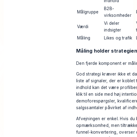
indhold
B2B-
Målgruppe
virksomheder
Vi deler
Værdi
indsigter
Måling
Likes og trafik
Måling holder strategien
Den fjerde komponent er måli
God strategi kræver ikke et d
liste af signaler, der er koblet
indhold kan det være profilbes
klik til en side med høj inten
demoforespørgsler, kvalificer
salgssamtaler påvirket af indh
Afvejningen er enkel. Hvis du
opmærksomhed, men tiltrækker
funnel-konvertering, overser d