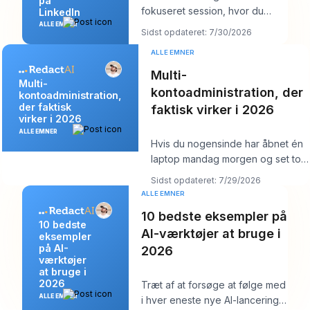
på
fokuseret session, hvor du
LinkedIn
laver flere LinkedIn-opslag på
ALLE EMNER
Sidst opdateret: 7/30/2026
én gang og derefter
ALLE EMNER
Multi-
Multi-
kontoadministration, der
kontoadministration,
der faktisk
faktisk virker i 2026
virker i 2026
ALLE EMNER
Hvis du nogensinde har åbnet én
laptop mandag morgen og set tolv
logins, seks kundekalendere, tre
Sidst opdateret: 7/29/2026
br
ALLE EMNER
10 bedste eksempler på
10 bedste
AI-værktøjer at bruge i
eksempler
på AI-
2026
værktøjer
at bruge i
2026
Træt af at forsøge at følge med
ALLE EMNER
i hver eneste nye AI-lancering