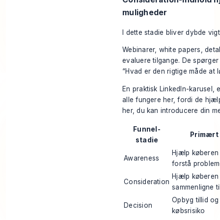
muligheder
I dette stadie bliver dybde vigt
Webinarer, white papers, det
evaluere tilgange. De spørger
“Hvad er den rigtige måde at 
En praktisk LinkedIn-karusel,
alle fungere her, fordi de hjæ
her, du kan introducere din m
Funnel-
Primært
stadie
Hjælp køberen
Awareness
forstå problem
Hjælp køberen
Consideration
sammenligne t
Opbyg tillid o
Decision
købsrisiko