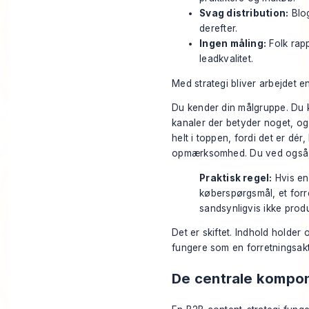
Svag distribution:
Blog
derefter.
Ingen måling:
Folk rapp
leadkvalitet.
Med strategi bliver arbejdet en
Du kender din målgruppe. Du k
kanaler der betyder noget, og
helt i toppen, fordi det er dé
opmærksomhed. Du ved også, h
Praktisk regel:
Hvis en 
køberspørgsmål, et forre
sandsynligvis ikke produ
Det er skiftet. Indhold holde
fungere som en forretningsakt
De centrale kompon