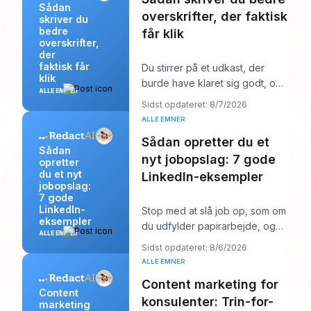
Sådan
overskrifter, der faktisk
skriver du
bedre
får klik
overskrifter,
der
faktisk får
Du stirrer på et udkast, der
klik
burde have klaret sig godt, og
ALLE EMNER
overskriften er sandsynligvis
Sidst opdateret: 8/7/2026
det første
ALLE EMNER
Sådan opretter du et
Sådan
nyt jobopslag: 7 gode
opretter
du et nyt
LinkedIn-eksempler
jobopslag:
7 gode
LinkedIn-
Stop med at slå job op, som om
eksempler
du udfylder papirarbejde, og
ALLE EMNER
begynd at skrive dem, som om
Sidst opdateret: 8/6/2026
du prøver a
ALLE EMNER
Content marketing for
Content
konsulenter: Trin-for-
marketing