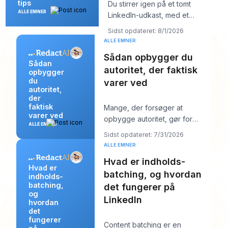
tips
Du stirrer igen på et tomt
ALLE EMNER
LinkedIn-udkast, med et
kundemøde om ti minutter og et
Sidst opdateret: 8/1/2026
opslag, der burde
ALLE EMNER
Sådan opbygger du
Sådan
autoritet, der faktisk
opbygger
du
varer ved
autoritet,
der
faktisk
Mange, der forsøger at
varer ved
opbygge autoritet, gør for
ALLE EMNER
meget af det forkerte. De
Sidst opdateret: 7/31/2026
poster mere, jagter stør
ALLE EMNER
Hvad er indholds-
Hvad er
batching, og hvordan
indholds-
batching,
det fungerer på
og
LinkedIn
hvordan
det
fungerer
Content batching er en