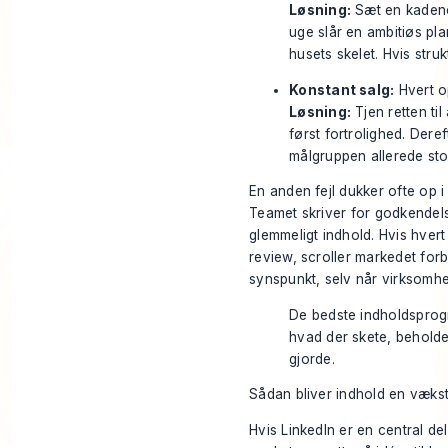
Løsning:
Sæt en kadenc
uge slår en ambitiøs pla
husets skelet. Hvis struk
Konstant salg:
Hvert o
Løsning:
Tjen retten ti
først fortrolighed. Dere
målgruppen allerede stol
En anden fejl dukker ofte op 
Teamet skriver for godkendelse
glemmeligt indhold. Hvis hver
review, scroller markedet forbi
synspunkt, selv når virksomhe
De bedste indholdsprog
hvad der skete, beholder
gjorde.
Sådan bliver indhold en vækstk
Hvis LinkedIn er en central de