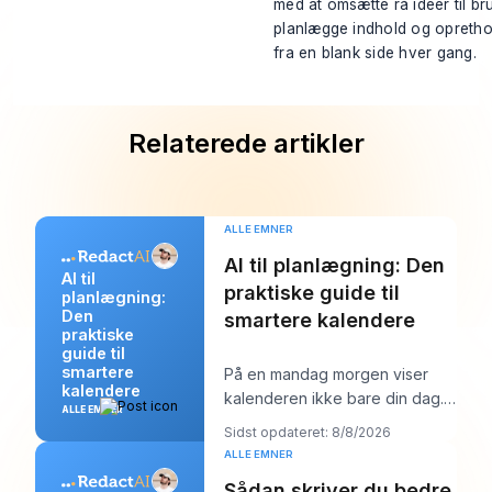
med at omsætte rå idéer til br
planlægge indhold og oprethol
fra en blank side hver gang.
Relaterede artikler
ALLE EMNER
AI til planlægning: Den
AI til
praktiske guide til
planlægning:
Den
smartere kalendere
praktiske
guide til
smartere
På en mandag morgen viser
kalendere
kalenderen ikke bare din dag.
ALLE EMNER
Den begynder at forhandle
Sidst opdateret: 8/8/2026
med den. Du har én
ALLE EMNER
Sådan skriver du bedre