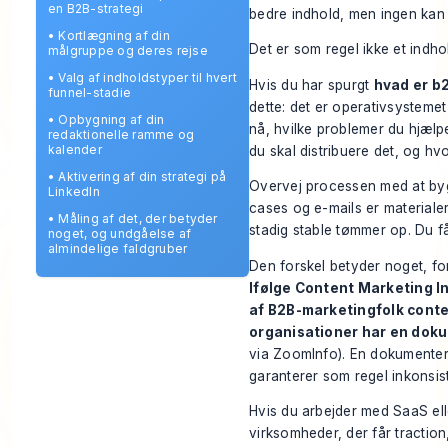
en B2B-strategi
bedre indhold, men ingen kan 
•
Kortlægning af din
Det er som regel ikke et indho
målgruppe og deres rejse
•
Valg af indholdstyper til hvert
Hvis du har spurgt
hvad er b
funnel-stadie
dette: det er operativsystemet
•
Opbygning af din
nå, hvilke problemer du hjælp
redaktionelle ramme og
kalender
du skal distribuere det, og h
•
Aktivering af din strategi på
Overvej processen med at byg
LinkedIn
cases og e-mails er material
•
Måling af det, der betyder
stadig stable tømmer op. Du får 
noget, og undgåelse af
almindelige faldgruber
Den forskel betyder noget, for
Ifølge Content Marketing 
af B2B-marketingfolk cont
organisationer har en doku
via ZoomInfo
). En dokumenter
garanterer som regel inkonsis
Hvis du arbejder med SaaS elle
virksomheder, der får traction