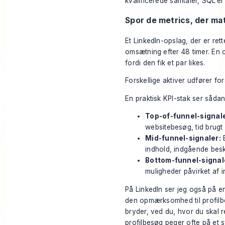
kvalificerede samtaler, SQL’er
Spor de metrics, der m
Et LinkedIn-opslag, der er re
omsætning efter 48 timer. En 
fordi den fik et par likes.
Forskellige aktiver udfører for
En praktisk KPI-stak ser sådan
Top-of-funnel-signale
websitebesøg, tid brugt
Mid-funnel-signaler:
E
indhold, indgående bes
Bottom-funnel-signal
muligheder påvirket af 
På LinkedIn ser jeg også på 
den opmærksomhed til profilbe
bryder, ved du, hvor du skal 
profilbesøg peger ofte på et 