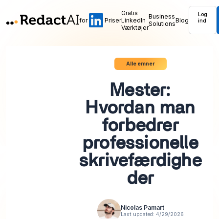
Gratis
Log
Business
for
Priser
LinkedIn
Blog
ind
Solutions
Værktøjer
Alle emner
Mester:
Hvordan man
forbedrer
professionelle
skrivefærdighe
der
Nicolas Pamart
Last updated:
4/29/2026