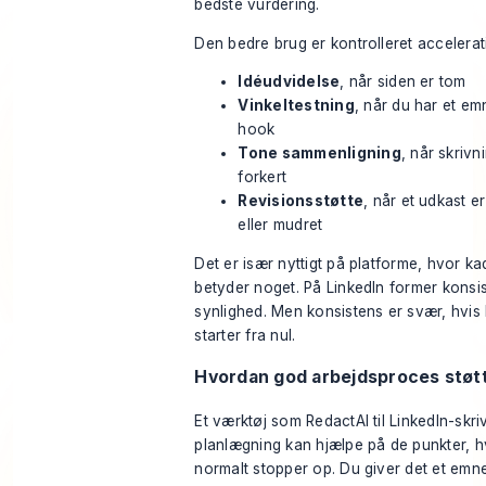
bedste vurdering.
Den bedre brug er kontrolleret accelerat
Idéudvidelse
, når siden er tom
Vinkeltestning
, når du har et e
hook
Tone sammenligning
, når skrivn
forkert
Revisionsstøtte
, når et udkast er
eller mudret
Det er især nyttigt på platforme, hvor k
betyder noget. På LinkedIn former konsi
synlighed. Men konsistens er svær, hvis
starter fra nul.
Hvordan god arbejdsproces støtt
Et værktøj som
RedactAI til LinkedIn-skr
planlægning
kan hjælpe på de punkter, h
normalt stopper op. Du giver det et emn