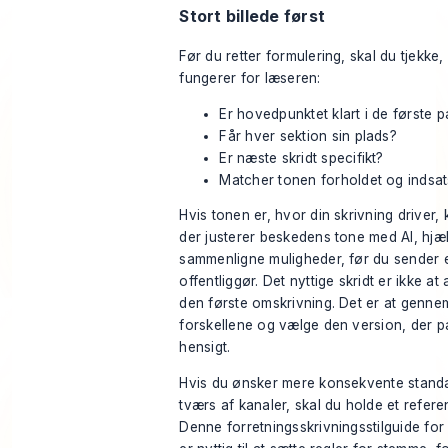
Stort billede først
Før du retter formulering, skal du tjekke
fungerer for læseren:
Er hovedpunktet klart i de første pa
Får hver sektion sin plads?
Er næste skridt specifikt?
Matcher tonen forholdet og indsa
Hvis tonen er, hvor din skrivning driver,
der
justerer beskedens tone med AI
, hjæ
sammenligne muligheder, før du sender e
offentliggør. Det nyttige skridt er ikke at
den første omskrivning. Det er at genn
forskellene og vælge den version, der pas
hensigt.
Hvis du ønsker mere konsekvente stand
tværs af kanaler, skal du holde et refer
Denne
forretningsskrivningsstilguide for 