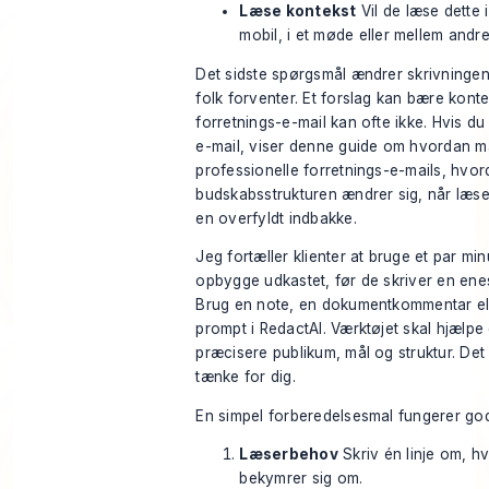
Læse kontekst
Vil de læse dette i
mobil, i et møde eller mellem and
Det sidste spørgsmål ændrer skrivninge
folk forventer. Et forslag kan bære konte
forretnings-e-mail kan ofte ikke. Hvis du
e-mail, viser denne guide om
hvordan ma
professionelle forretnings-e-mails
, hvor
budskabsstrukturen ændrer sig, når læs
en overfyldt indbakke.
Jeg fortæller klienter at bruge et par min
opbygge udkastet, før de skriver en ene
Brug en note, en dokumentkommentar ell
prompt i RedactAI. Værktøjet skal hjælpe
præcisere publikum, mål og struktur. Det 
tænke for dig.
En simpel forberedelsesmal fungerer god
Læserbehov
Skriv én linje om, h
bekymrer sig om.