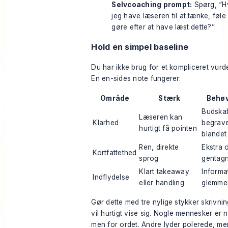
Selvcoaching prompt:
Spørg, “Hv
jeg have læseren til at tænke, føle 
gøre efter at have læst dette?”
Hold en simpel baseline
Du har ikke brug for et kompliceret vurd
En en-sides note fungerer:
Område
Stærk
Behøv
Budskab
Læseren kan
Klarhed
begrave
hurtigt få pointen
blandet
Ren, direkte
Ekstra 
Kortfattethed
sprog
gentagn
Klart takeaway
Informa
Indflydelse
eller handling
glemmel
Gør dette med tre nylige stykker skrivni
vil hurtigt vise sig. Nogle mennesker er na
men for ordet. Andre lyder polerede, m