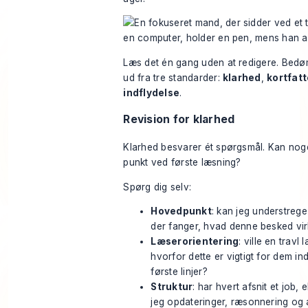
Læs det én gang uden at redigere. Bedø
ud fra tre standarder:
klarhed
,
kortfat
indflydelse
.
Revision for klarhed
Klarhed besvarer ét spørgsmål. Kan noge
punkt ved første læsning?
Spørg dig selv:
Hovedpunkt
: kan jeg understrege
der fanger, hvad denne besked virk
Læserorientering
: ville en travl 
hvorfor dette er vigtigt for dem in
første linjer?
Struktur
: har hvert afsnit et job, 
jeg opdateringer, ræsonnering og