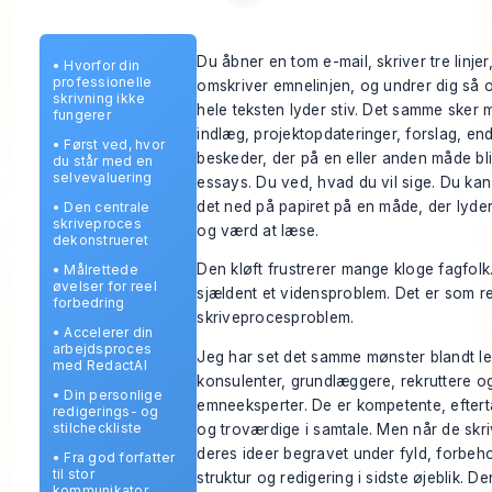
Du åbner en tom e-mail, skriver tre linjer,
•
Hvorfor din
professionelle
omskriver emnelinjen, og undrer dig så 
skrivning ikke
hele teksten lyder stiv. Det samme sker 
fungerer
indlæg, projektopdateringer, forslag, en
•
Først ved, hvor
beskeder, der på en eller anden måde bliv
du står med en
selvevaluering
essays. Du ved, hvad du vil sige. Du kan
det ned på papiret på en måde, der lyder
•
Den centrale
skriveproces
og værd at læse.
dekonstrueret
Den kløft frustrerer mange kloge fagfolk
•
Målrettede
øvelser for reel
sjældent et vidensproblem. Det er som re
forbedring
skriveprocesproblem.
•
Accelerer din
arbejdsproces
Jeg har set det samme mønster blandt le
med RedactAI
konsulenter, grundlæggere, rekruttere o
•
Din personlige
emneeksperter. De er kompetente, eft
redigerings- og
stilcheckliste
og troværdige i samtale. Men når de skriv
deres ideer begravet under fyld, forbeh
•
Fra god forfatter
til stor
struktur og redigering i sidste øjeblik. 
kommunikator