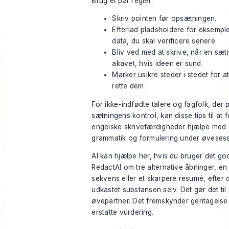
Brug et par regler:
Skriv pointen før opsætningen.
Efterlad pladsholdere for eksempler
data, du skal verificere senere.
Bliv ved med at skrive, når en sæt
akavet, hvis ideen er sund.
Marker usikre steder i stedet for a
rette dem.
For ikke-indfødte talere og fagfolk, der 
sætningens kontrol, kan disse
tips til at
engelske skrivefærdigheder
hjælpe med 
grammatik og formulering under øvesess
AI kan hjælpe her, hvis du bruger det go
RedactAI om tre alternative åbninger, en
sekvens eller et skarpere resumé, efter 
udkastet substansen selv. Det gør det til
øvepartner. Det fremskynder gentagelse
erstatte vurdering.