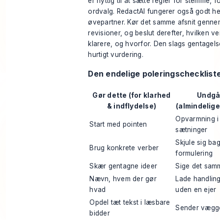
er nyttig til at sætte regler for stemme, 
ordvalg. RedactAI fungerer også godt h
øvepartner. Kør det samme afsnit gennem 
revisioner, og beslut derefter, hvilken ve
klarere, og hvorfor. Den slags gentagel
hurtigt vurdering.
Den endelige poleringschecklist
Gør dette (for klarhed
Undgå
& indflydelse)
(almindelige
Opvarmning i 
Start med pointen
sætninger
Skjule sig bag
Brug konkrete verber
formulering
Skær gentagne ideer
Sige det sam
Nævn, hvem der gør
Lade handling
hvad
uden en ejer
Opdel tæt tekst i læsbare
Sender vægge
bidder