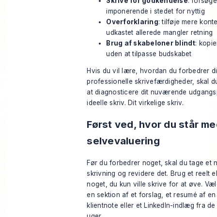
Skrive for godkendelse
: forsøge
imponerende i stedet for nyttig
Overforklaring
: tilføje mere kont
udkastet allerede mangler retning
Brug af skabeloner blindt
: kopie
uden at tilpasse budskabet
Hvis du vil lære, hvordan du forbedrer d
professionelle skrivefærdigheder, skal d
at diagnosticere dit nuværende udgangsp
ideelle skriv. Dit virkelige skriv.
Først ved, hvor du står m
selvevaluering
Før du forbedrer noget, skal du tage et n
skrivning og revidere det. Brug et reelt 
noget, du kun ville skrive for at øve. Væl
en sektion af et forslag, et resumé af en
klientnote eller et LinkedIn-indlæg fra de
uger.