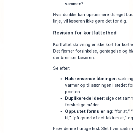
sammen?
Hvis du ikke kan opsummere dit eget bud
linje, vil læseren ikke gøre det for dig.
Revision for kortfattethed
Kortfattet skrivning er ikke kort for kort
Det fjerner forsinkelse, gentagelse og b
der bremser læseren.
Se efter:
Halsrensende åbninger
: sætning
varmer op til sætningen i stedet fo
pointen
Duplikerede ideer
: sige det samm
forskellige måder
Oppustet formulering
: “for at,
til,” “på grund af det faktum at,” o
Prøv denne hurtige test. Slet hver sætni