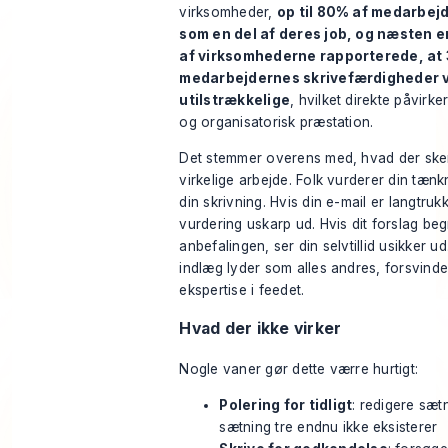
virksomheder
,
op til 80% af medarbej
som en del af deres job, og næsten e
af virksomhederne rapporterede, at
medarbejdernes skrivefærdigheder 
utilstrækkelige
, hvilket direkte påvirker
og organisatorisk præstation.
Det stemmer overens med, hvad der sker
virkelige arbejde. Folk vurderer din tæ
din skrivning. Hvis din e-mail er langtruk
vurdering uskarp ud. Hvis dit forslag be
anbefalingen, ser din selvtillid usikker ud.
indlæg lyder som alles andres, forsvinde
ekspertise i feedet.
Hvad der ikke virker
Nogle vaner gør dette værre hurtigt:
Polering for tidligt
: redigere sæt
sætning tre endnu ikke eksisterer