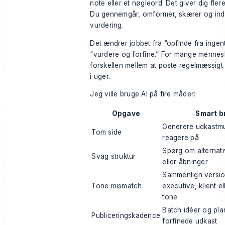
note eller et nøgleord. Det giver dig flere
Du gennemgår, omformer, skærer og ind
vurdering.
Det ændrer jobbet fra “opfinde fra ingenti
“vurdere og forfine.” For mange mennes
forskellen mellem at poste regelmæssigt
i uger.
Jeg ville bruge AI på fire måder:
Opgave
Smart b
Generere udkastmu
Tom side
reagere på
Spørg om alternati
Svag struktur
eller åbninger
Sammenlign versio
Tone mismatch
executive, klient el
tone
Batch idéer og pl
Publiceringskadence
forfinede udkast