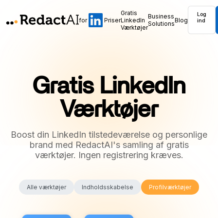
Gratis
Log
Business
for
Priser
LinkedIn
Blog
ind
Solutions
Værktøjer
Gratis LinkedIn
Værktøjer
Boost din LinkedIn tilstedeværelse og personlige
brand med RedactAI's samling af gratis
værktøjer. Ingen registrering kræves.
Alle værktøjer
Indholdsskabelse
Profilværktøjer