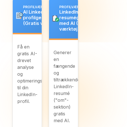
PROFILVÆRKTØJER
PROFILVÆRKTØJER
AI LinkedIn
LinkedIn
profilgennemgang
resumégenerator
(Gratis værktøj)
med AI (Gratis
værktøj)
Få en
Generer
gratis AI-
en
drevet
fængende
analyse
og
og
tiltrækkende
optimeringstips
LinkedIn-
til din
resumé
LinkedIn-
("om"-
profil.
sektion)
gratis
med AI.