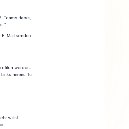
2B-Teams dabei,
n.“
e E-Mail senden
rofilen werden.
Links hinein. Tu
hr willst
hen