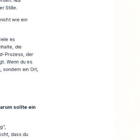
enten. Nur
r Stille.
nicht wie ein
viele es
nhalte, die
d-Prozess, der
gt. Wenn du es
, sondern ein Ort,
arum sollte ein
g“,
icht, dass du