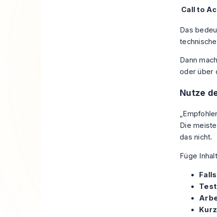
Call to A
Das bedeut
technische
Dann mach 
oder über 
Nutze de
„Empfohlen
Die meiste
das nicht.
Füge Inhal
Fall
Test
Arbe
Kurz