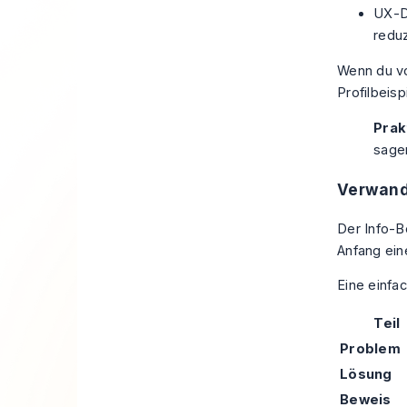
UX-De
redu
Wenn du vo
Profilbeisp
Prak
sagen
Verwandl
Der Info-B
Anfang ein
Eine einfac
Teil
Problem
Lösung
Beweis