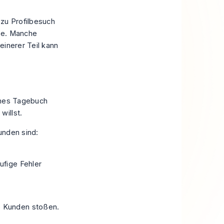
 zu Profilbesuch
abe. Manche
einerer Teil kann
eines Tagebuch
willst.
bunden sind:
ufige Fehler
ne Kunden stoßen.