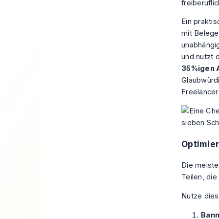
freiberufli
Ein prakti
mit Belege
unabhängig
und nutzt 
35%igen 
Glaubwürdi
Freelancer
Optimier
Die meiste
Teilen, di
Nutze dies
Ban