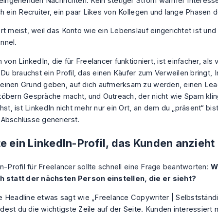
 eingehenden Nachrichten. Kein stetiger Strom warmer Interess
h ein Recruiter, ein paar Likes von Kollegen und lange Phasen de
t meist, weil das Konto wie ein Lebenslauf eingerichtet ist und 
nnel.
 von LinkedIn, die für Freelancer funktioniert, ist einfacher, als 
 Du brauchst ein Profil, das einen Käufer zum Verweilen bringt, I
inen Grund geben, auf dich aufmerksam zu werden, einen Lea
öbern Gespräche macht, und Outreach, der nicht wie Spam klin
hst, ist LinkedIn nicht mehr nur ein Ort, an dem du „präsent“ bist
Abschlüsse generierst.
e ein LinkedIn-Profil, das Kunden anzieht
n-Profil für Freelancer sollte schnell eine Frage beantworten:
W
h statt der nächsten Person einstellen, die er sieht?
 Headline etwas sagt wie „Freelance Copywriter | Selbstständi
est du die wichtigste Zeile auf der Seite. Kunden interessiert n