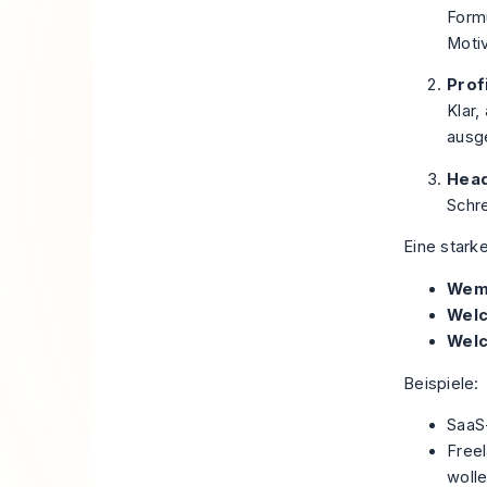
Formu
Motiv
Prof
Klar,
ausg
Head
Schre
Eine stark
Wem 
Welc
Welc
Beispiele:
SaaS-
Free
woll