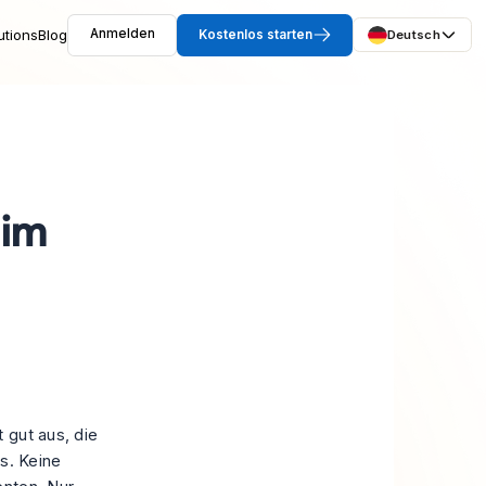
utions
Blog
Anmelden
Kostenlos starten
Deutsch
 im
 gut aus, die
ts. Keine