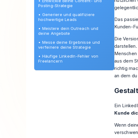
nützlichen
•
Entwickle deine Content- und
Posting-Strategie
gelegentlic
•
Generiere und qualifiziere
Das passier
hochwertige Leads
Kunden-Fu
•
Meistere dein Outreach und
deine Angebote
Die Version
•
Messe deine Ergebnisse und
darstellen.
verfeinere deine Strategie
Menschen e
•
Häufige LinkedIn-Fehler von
aus dem St
Freelancern
richtig mac
an dem du 
Gestalt
Ein LinkedI
Kunde dic
Wenn deine
verschwend