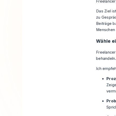
Das Ziel is
zu Gespräc
Beiträge b
Menschen a
Wähle ei
Freelancer
behandeln.
Ich empfehl
Pro
Zeige
verm
Pro
Spric