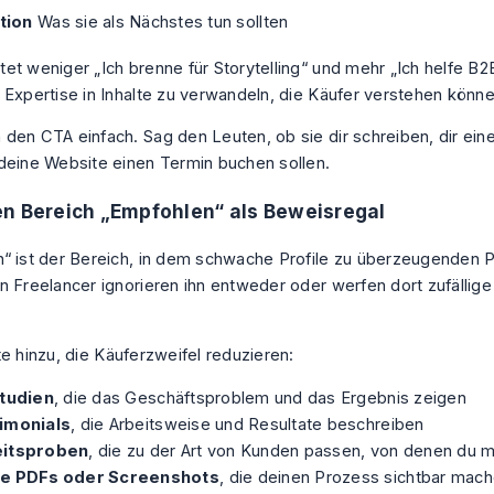
ction
Was sie als Nächstes tun sollten
et weniger „Ich brenne für Storytelling“ und mehr „Ich helfe B
 Expertise in Inhalte zu verwandeln, die Käufer verstehen könne
den CTA einfach. Sag den Leuten, ob sie dir schreiben, dir ein
deine Website einen Termin buchen sollen.
n Bereich „Empfohlen“ als Beweisregal
“ ist der Bereich, in dem schwache Profile zu überzeugenden P
n Freelancer ignorieren ihn entweder oder werfen dort zufällige 
te hinzu, die Käuferzweifel reduzieren:
studien
, die das Geschäftsproblem und das Ergebnis zeigen
imonials
, die Arbeitsweise und Resultate beschreiben
itsproben
, die zu der Art von Kunden passen, von denen du me
e PDFs oder Screenshots
, die deinen Prozess sichtbar mac