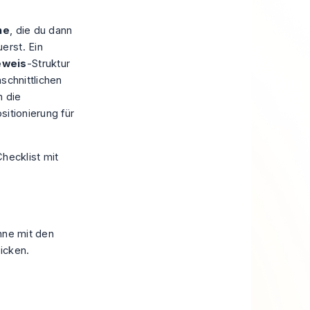
ne
, die du dann
erst. Ein
eweis
-Struktur
schnittlichen
m die
sitionierung für
nne mit den
icken.