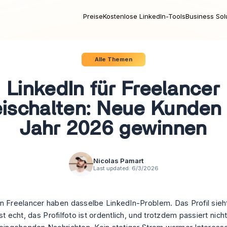
Preise
Kostenlose LinkedIn-Tools
Business Sol
Alle Themen
LinkedIn für Freelancer
eischalten: Neue Kunden
Jahr 2026 gewinnen
Nicolas Pamart
Last updated:
6/3/2026
n Freelancer haben dasselbe LinkedIn-Problem. Das Profil sieht
st echt, das Profilfoto ist ordentlich, und trotzdem passiert nich