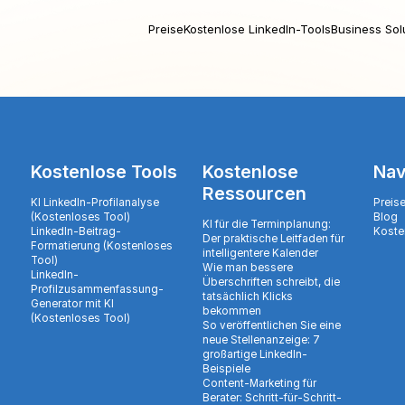
Preise
Kostenlose LinkedIn-Tools
Business Sol
Kostenlose Tools
Kostenlose
Nav
Ressourcen
KI LinkedIn-Profilanalyse
Preis
(Kostenloses Tool)
Blog
KI für die Terminplanung:
LinkedIn-Beitrag-
Koste
Der praktische Leitfaden für
Formatierung (Kostenloses
intelligentere Kalender
Tool)
Wie man bessere
LinkedIn-
Überschriften schreibt, die
Profilzusammenfassung-
tatsächlich Klicks
Generator mit KI
bekommen
(Kostenloses Tool)
So veröffentlichen Sie eine
neue Stellenanzeige: 7
großartige LinkedIn-
Beispiele
Content-Marketing für
Berater: Schritt-für-Schritt-