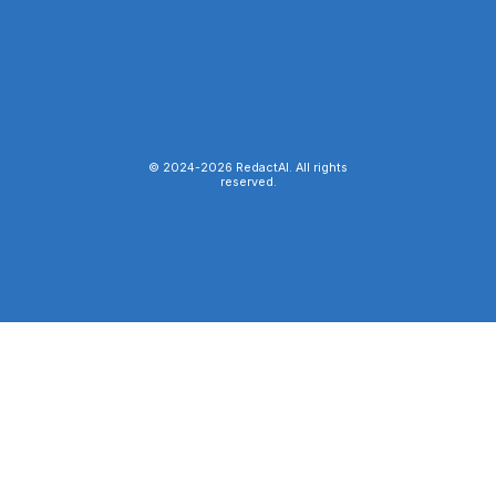
© 2024-
2026
RedactAI. All rights
reserved.