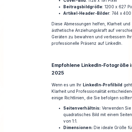
Cover-Bild
: 1128 x 191 Pixel
Beitragsbildgröße
: 1200 x 627 Pi
Artikel-Header-Bilder
: 744 x 400 
Diese Abmessungen helfen, Klarheit und
ästhetische Anziehungskraft auf versch
Geräten zu bewahren und verbessern Ih
professionelle Präsenz auf LinkedIn.
Empfohlene LinkedIn-Fotogröße i
2025
Wenn es um Ihr
LinkedIn-Profilbild
geht
Klarheit und Professionalität entscheidend
einige Richtlinien, die Sie befolgen sollten
Seitenverhältnis:
Verwenden Sie 
quadratisches Bild mit einem Seiten
von 1:1.
Dimensionen:
Die ideale Größe fü