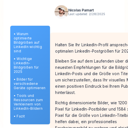
Nicolas Pamart
Last updated:
2/28/2025
•
Warum
optimierte
Bildgrößen auf
Halten Sie Ihr LinkedIn-Profil ansprech
LinkedIn wichtig
optimalen LinkedIn-Postgrößen für 20
sind
•
Wichtige
Bleiben Sie auf dem Laufenden über d
LinkedIn-
Bildgrößen für
neuesten Empfehlungen für die Bildgr
2025
LinkedIn-Posts und die Größe von Titel
•
Bilder für
um sicherzustellen, dass Ihr visuelles 
verschiedene
einen positiven Eindruck bei Ihrem Pu
Geräte optimieren
hinterlässt.
•
Tools und
Ressourcen zum
Richtig dimensionierte Bilder, wie 1200
Verkleinern von
LinkedIn-Bildern
Pixel für LinkedIn-Postbilder und 1584
Pixel für die Größe von LinkedIn-Titelb
•
Fazit
helfen dabei, ein professionelles
Erscheinungsbild zu wahren und gleich