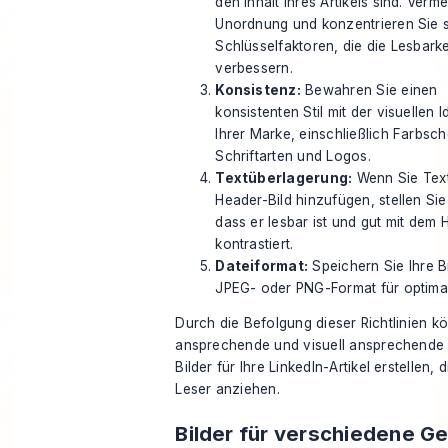
den Inhalt Ihres Artikels sind. Verm
Unordnung und konzentrieren Sie s
Schlüsselfaktoren, die die Lesbarke
verbessern.
Konsistenz:
Bewahren Sie einen
konsistenten Stil mit der visuellen I
Ihrer Marke, einschließlich Farbsc
Schriftarten und Logos.
Textüberlagerung:
Wenn Sie Text
Header-Bild hinzufügen, stellen Sie
dass er lesbar ist und gut mit dem 
kontrastiert.
Dateiformat:
Speichern Sie Ihre Bi
JPEG- oder PNG-Format für optimal
Durch die Befolgung dieser Richtlinien k
ansprechende
und visuell ansprechend
Bilder
für Ihre
LinkedIn-Artikel
erstellen, 
Leser anziehen.
Bilder für verschiedene G