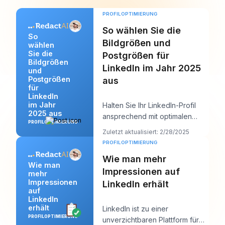
PROFILOPTIMIERUNG
So wählen Sie die
So
Bildgrößen und
wählen
Sie die
Postgrößen für
Bildgrößen
LinkedIn im Jahr 2025
und
Postgrößen
aus
für
LinkedIn
im Jahr
Halten Sie Ihr LinkedIn-Profil
2025 aus
ansprechend mit optimalen
PROFILOPTIMIERUNG
LinkedIn-Postgrößen für 2025.
Zuletzt aktualisiert: 2/28/2025
Bleiben Sie auf dem Laufenden
PROFILOPTIMIERUNG
über die neuesten
Wie man mehr
Empfehlungen für die Bildgröße
Wie man
Impressionen auf
von LinkedIn-Posts und die
mehr
Impressionen
Größe von Titelbildern, um
LinkedIn erhält
auf
sicherzustellen, dass Ihr
LinkedIn
visuelles Material einen
erhält
LinkedIn ist zu einer
positiven Eindruck bei Ihrem
PROFILOPTIMIERUNG
unverzichtbaren Plattform für