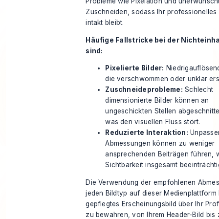
Probleme wie Pixelation und unerwünsch
Zuschneiden, sodass Ihr professionelles
intakt bleibt.
Häufige Fallstricke bei der Nichteinh
sind:
Pixelierte Bilder:
Niedrigauflösen
die verschwommen oder unklar ers
Zuschneideprobleme:
Schlecht
dimensionierte Bilder können an
ungeschickten Stellen abgeschnitt
was den visuellen Fluss stört.
Reduzierte Interaktion:
Unpasse
Abmessungen können zu weniger
ansprechenden Beiträgen führen, 
Sichtbarkeit insgesamt beeinträchti
Die Verwendung der
empfohlenen Abme
jeden Bildtyp auf dieser Medienplattform h
gepflegtes Erscheinungsbild über Ihr Prof
zu bewahren, von Ihrem Header-Bild bis 