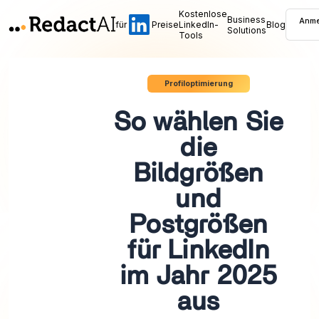
Kostenlose
Business
Anme
für
Preise
LinkedIn-
Blog
Solutions
Tools
Profiloptimierung
So wählen Sie
die
Bildgrößen
und
Postgrößen
für LinkedIn
im Jahr 2025
aus