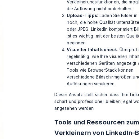
Verkleinerungsfunktionen, die mög
die Auflösung nicht beibehalten.
Upload-Tipps
: Laden Sie Bilder i
hoch, die hohe Qualität unterstütz
oder JPEG. LinkedIn komprimiert Bi
ist es wichtig, mit der besten Qualit
beginnen.
Visueller Inhaltscheck
: Überprüf
regelmäßig, wie Ihre visuellen Inhal
verschiedenen Geräten angezeigt 
Tools wie BrowserStack können
verschiedene Bildschirmgrößen un
Auflösungen simulieren.
Dieser Ansatz stellt sicher, dass Ihre Link
scharf und professionell bleiben, egal wo
angesehen werden.
Tools und Ressourcen zu
Verkleinern von LinkedIn-B