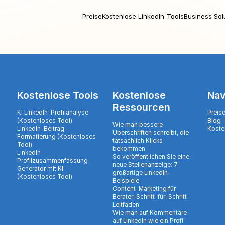
Preise
Kostenlose LinkedIn-Tools
Business Sol
Kostenlose Tools
Kostenlose
Nav
Ressourcen
KI LinkedIn-Profilanalyse
Preis
(Kostenloses Tool)
Blog
Wie man bessere
LinkedIn-Beitrag-
Koste
Überschriften schreibt, die
Formatierung (Kostenloses
tatsächlich Klicks
Tool)
bekommen
LinkedIn-
So veröffentlichen Sie eine
Profilzusammenfassung-
neue Stellenanzeige: 7
Generator mit KI
großartige LinkedIn-
(Kostenloses Tool)
Beispiele
Content-Marketing für
Berater: Schritt-für-Schritt-
Leitfaden
Wie man auf Kommentare
auf LinkedIn wie ein Profi