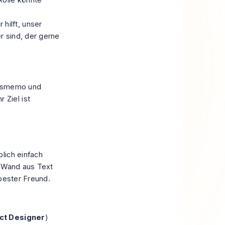
 hilft, unser
er sind, der gerne
ensmemo und
 Ziel ist
lich einfach
e Wand aus Text
 bester Freund.
uct Designer
)