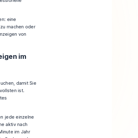
fessionelle
en: eine
l zu machen oder
nanzeigen von
eigen im
suchen, damit Sie
ollsten ist.
stes
en jede einzelne
e aktiv nach
inute im Jahr