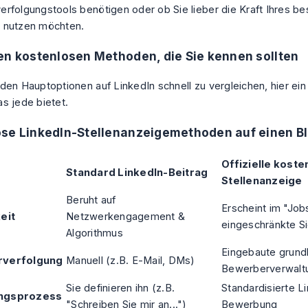
rfolgungstools benötigen oder ob Sie lieber die Kraft Ihres b
 nutzen möchten.
en kostenlosen Methoden, die Sie kennen sollten
den Hauptoptionen auf LinkedIn schnell zu vergleichen, hier ein
s jede bietet.
se LinkedIn-Stellenanzeigemethoden auf einen Bl
Offizielle koste
Standard LinkedIn-Beitrag
Stellenanzeige
Beruht auf
Erscheint im "Job
eit
Netzwerkengagement &
eingeschränkte Si
Algorithmus
Eingebaute grun
verfolgung
Manuell (z.B. E-Mail, DMs)
Bewerberverwalt
Sie definieren ihn (z.B.
Standardisierte L
ngsprozess
"Schreiben Sie mir an...")
Bewerbung