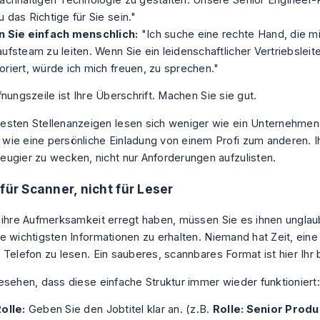
 das Richtige für Sie sein."
n Sie einfach menschlich:
"Ich suche eine rechte Hand, die mir
ufsteam zu leiten. Wenn Sie ein leidenschaftlicher Vertriebsleit
riert, würde ich mich freuen, zu sprechen."
nungszeile ist Ihre Überschrift. Machen Sie sie gut.
besten Stellenanzeigen lesen sich weniger wie ein Unternehm
wie eine persönliche Einladung von einem Profi zum anderen. Ihr
eugier zu wecken, nicht nur Anforderungen aufzulisten.
 für Scanner, nicht für Leser
 ihre Aufmerksamkeit erregt haben, müssen Sie es ihnen unglaub
e wichtigsten Informationen zu erhalten. Niemand hat Zeit, ein
 Telefon zu lesen. Ein sauberes, scannbares Format ist hier Ihr
esehen, dass diese einfache Struktur immer wieder funktioniert:
olle:
Geben Sie den Jobtitel klar an. (z.B.
Rolle: Senior Prod