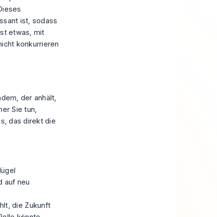
 Dieses
ssant ist, sodass
st etwas, mit
nicht konkurrieren
ndem, der anhält,
er Sie tun,
s, das direkt die
lügel
d auf neu
hlt, die Zukunft
Rolle könnte