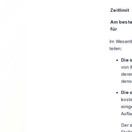
Zeitlimit
Am beste
für
Im Wesentl
teilen:
Die 
von 
deren
dense
Die 
koste
eini
Aufla
Der e