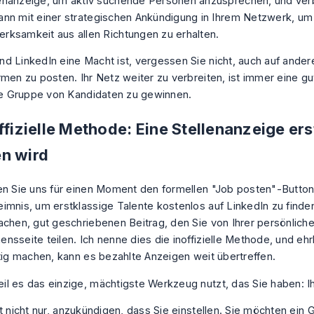
lenanzeige, um aktiv suchende Personen anzusprechen, und verb
ann mit einer strategischen Ankündigung in Ihrem Netzwerk, um
rksamkeit aus allen Richtungen zu erhalten.
d LinkedIn eine Macht ist, vergessen Sie nicht, auch auf
ander
ormen
zu posten. Ihr Netz weiter zu verbreiten, ist immer eine g
ere Gruppe von Kandidaten zu gewinnen.
ffizielle Methode: Eine Stellenanzeige erst
n wird
en Sie uns für einen Moment den formellen "Job posten"-Butto
imnis, um erstklassige Talente kostenlos auf
LinkedIn
zu finde
achen, gut geschriebenen Beitrag, den Sie von Ihrer persönlich
nsseite teilen. Ich nenne dies die inoffizielle Methode, und eh
htig machen, kann es bezahlte Anzeigen weit übertreffen.
l es das einzige, mächtigste Werkzeug nutzt, das Sie haben: I
st nicht nur, anzukündigen, dass Sie einstellen. Sie möchten ein