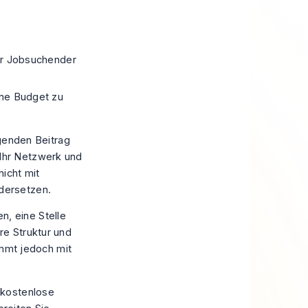
er Jobsuchender
hne Budget zu
genden Beitrag
m Ihr Netzwerk und
icht mit
ndersetzen.
n, eine Stelle
re Struktur und
mmt jedoch mit
e kostenlose