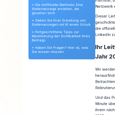
machbar, u
•
Die inoffizielle Methode: Eine
Netzwerk e
Stellenanzeige erstellen, die
gesehen wird
Dieser Lei
•
Geben Sie Ihrer Erstellung von
geschickte
Stellenanzeigen mit KI einen Schub
die offizi
•
Fortgeschrittene Tipps zur
LinkedIn z
Maximierung der Sichtbarkeit Ihres
Beitrags
Ihr Lei
•
Haben Sie Fragen? Hier ist, was
Sie wissen müssen
Jahr 2
Wir werden
herausfind
Betrachten
Rekrutieru
Und das Pot
Minute übe
ihrem nächs