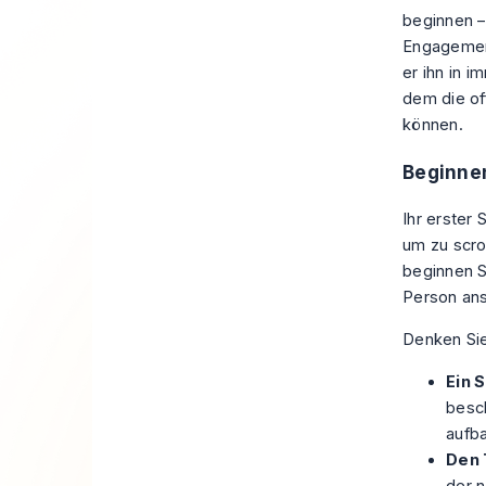
beginnen –
Engagement
er ihn in 
dem die of
können.
Beginnen
Ihr erster
um zu scrol
beginnen Si
Person ans
Denken Sie
Ein 
besc
aufb
Den 
der n