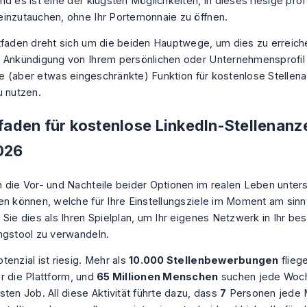
nd es ist eine der klügsten Möglichkeiten, in dieses riesige pro
inzutauchen, ohne Ihr Portemonnaie zu öffnen.
tfaden dreht sich um die beiden Hauptwege, um dies zu erreich
 Ankündigung von Ihrem persönlichen oder Unternehmensprofi
elle (aber etwas eingeschränkte) Funktion für kostenlose Stelle
u nutzen.
tfaden für kostenlose LinkedIn-Stellenanz
026
 die Vor- und Nachteile beider Optionen im realen Leben unter
en können, welche für Ihre Einstellungsziele im Moment am sinnv
 Sie dies als Ihren Spielplan, um Ihr eigenes Netzwerk in Ihr be
ngstool zu verwandeln.
enzial ist riesig. Mehr als
10.000 Stellenbewerbungen
flieg
r die Plattform, und
65 Millionen Menschen
suchen jede Woch
ten Job. All diese Aktivität führte dazu, dass
7
Personen jede M