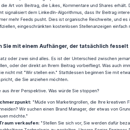
 die Art von Beitrag, die Likes, Kommentare und Shares erhält.
 signalisiert dem LinkedIn-Algorithmus, dass Ihr Beitrag intere
immer mehr Feeds pusht. Dies ist organische Reichweite, und es i
fiziellen, eingeschränkten kostenlosen Stellenanzeigen einfach 
 Sie mit einem Aufhänger, der tatsächlich fesselt
 Satz oder zwei sind alles. Es ist der Unterschied zwischen jema
len, oder der direkt an Ihrem Beitrag vorbeifliegt. Was auch imm
e nicht mit "Wir stellen ein." Stattdessen beginnen Sie mit etwa
pricht, die Sie anziehen möchten.
 aus ihrer Perspektive. Was würde Sie
stoppen
?
Schmerzpunkt:
"Müde von Marketingrollen, die Ihre kreativen F
hneiden? Wir suchen einen Brand Manager, der etwas von Grun
auen möchte."
Traum verkaufen:
"Stellen Sie sich vor, Sie werden dafür beza
achhaltigen Technologie zu gestalten. Unsere Senior Engineer-