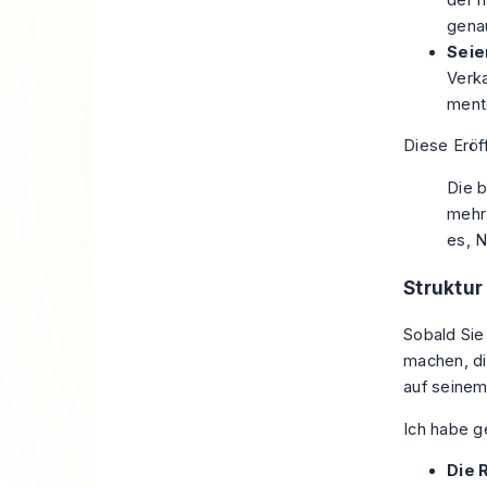
genau
Seie
Verka
mento
Diese Eröff
Die 
mehr 
es, N
Struktur
Sobald Sie
machen, di
auf seinem
Ich habe g
Die R