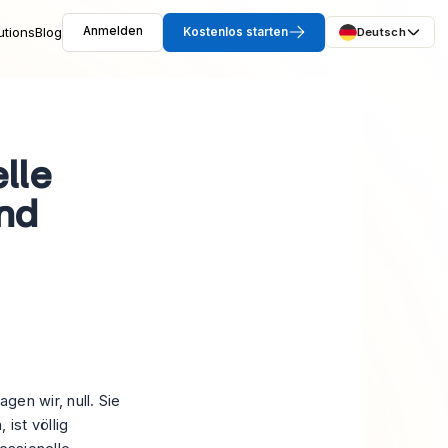
utions
Blog
Anmelden
Kostenlos starten
Deutsch
lle
und
gen wir, null. Sie
ist völlig