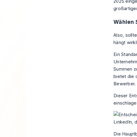
2025 einge
großartigen
Wählen S
Also, soll
hängt wirk
Ein Standa
Unternehme
Summen zu b
bietet die 
Bewerber.
Dieser Ent
einschlagen
Die Hauptbo