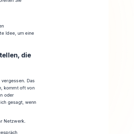
reiten Sie
en
ute Idee, um eine
ellen, die
n vergessen. Das
n, kommt oft von
en oder
rlich gesagt, wenn
hr Netzwerk.
 Gespräch