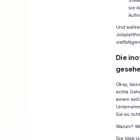
Stel
sie d
Aufme
Und währen
Jobplattf
vielfältig
Die ino
gesehe
Okay, lass
echte Gehe
einem einf
Unternehme
Sie es ric
Warum? Wei
Die Idee i