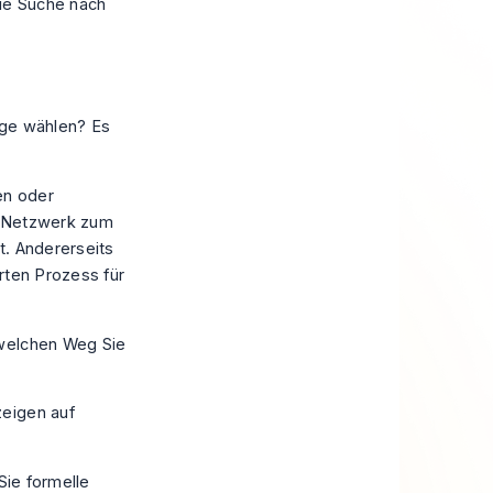
die Suche nach
eige wählen? Es
en oder
r Netzwerk zum
it. Andererseits
erten Prozess für
 welchen Weg Sie
Sie formelle