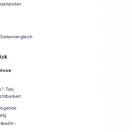
estehenden
 Seitenvergleich
ick
nlose
s"-Tab;
chtbarkeit
dlegende
ung
inkedIn-