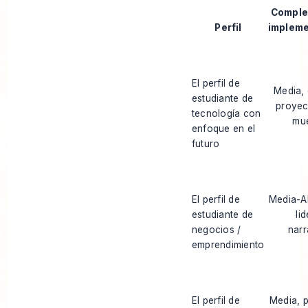
Comple
Perfil
impleme
El perfil de
Media, 
estudiante de
proyect
tecnología con
mue
enfoque en el
futuro
El perfil de
Media-Al
estudiante de
li
negocios /
narr
emprendimiento
El perfil de
Media, p