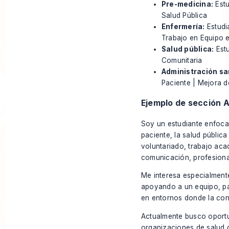
Pre-medicina:
Estu
Salud Pública
Enfermería:
Estudia
Trabajo en Equipo 
Salud pública:
Estu
Comunitaria
Administración san
Paciente | Mejora d
Ejemplo de sección 
Soy un estudiante enfocad
paciente, la salud públic
voluntariado, trabajo aca
comunicación, profesional
Me interesa especialmente
apoyando a un equipo, par
en entornos donde la conf
Actualmente busco oportu
organizaciones de salud 