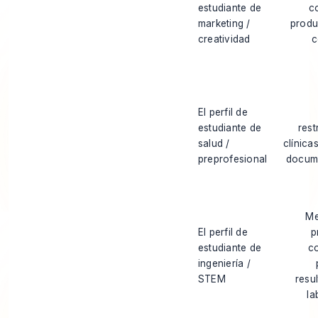
estudiante de
c
marketing /
produ
creatividad
c
El perfil de
estudiante de
rest
salud /
clínica
preprofesional
docum
Me
El perfil de
p
estudiante de
c
ingeniería /
STEM
resu
la