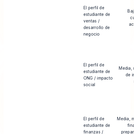
El perfil de
Ba
estudiante de
c
ventas /
ac
desarrollo de
negocio
El perfil de
Media,
estudiante de
de 
ONG / impacto
social
El perfil de
Media, 
estudiante de
fin
finanzas /
prepa