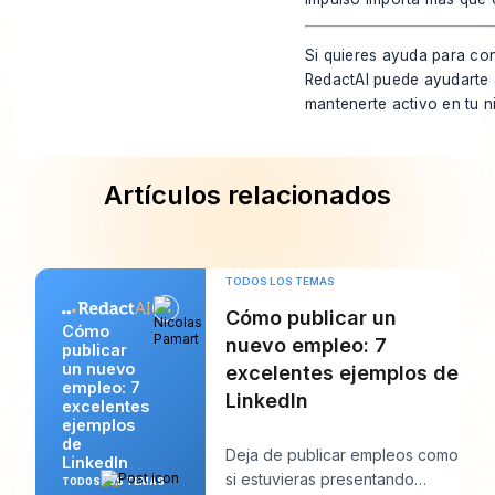
Si quieres ayuda para con
RedactAI
puede ayudarte a
mantenerte activo en tu 
Artículos relacionados
TODOS LOS TEMAS
Cómo publicar un
Cómo
nuevo empleo: 7
publicar
un nuevo
excelentes ejemplos de
empleo: 7
LinkedIn
excelentes
ejemplos
de
Deja de publicar empleos como
LinkedIn
si estuvieras presentando
TODOS LOS TEMAS