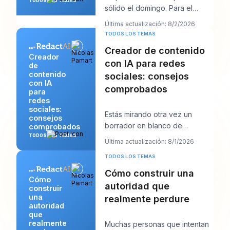
TODOS LOS TEMAS
sólido el domingo. Para el
jueves, la cola está vacía, el
Última actualización: 8/2/2026
gancho que te
TODOS LOS TEMAS
Creador de contenido
Creador
con IA para redes
de
contenido
sociales: consejos
con IA
comprobados
para
redes
sociales:
Estás mirando otra vez un
consejos
borrador en blanco de
comprobados
LinkedIn, con una llamada con
TODOS LOS TEMAS
Última actualización: 8/1/2026
un cliente en diez min
TODOS LOS TEMAS
Cómo construir una
Cómo
autoridad que
construir
una
realmente perdure
autoridad
que
realmente
Muchas personas que intentan