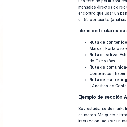
una foto de perfil sonrien
mensajes directos de recl
encontró que usar un ban
un 52 por ciento (
análisis
Ideas de titulares q
Ruta de contenido
Marca | Portafolio
Ruta creativa:
Estu
de Campañas
Ruta de comunica
Contenidos | Experi
Ruta de marketing 
| Analítica de Cont
Ejemplo de sección 
Soy estudiante de marketi
de marca. Me gusta el tra
interacción, aclarar un 