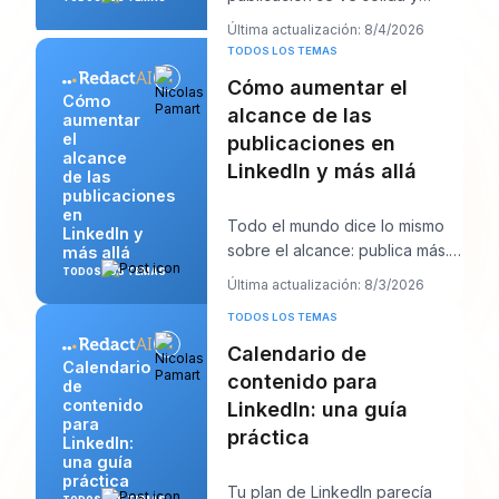
entonces empieza el trabajo.
Última actualización: 8/4/2026
Aparecen unos cuant
TODOS LOS TEMAS
Cómo aumentar el
Cómo
alcance de las
aumentar
el
publicaciones en
alcance
LinkedIn y más allá
de las
publicaciones
en
Todo el mundo dice lo mismo
LinkedIn y
sobre el alcance: publica más.
más allá
Ese consejo suena productivo,
TODOS LOS TEMAS
Última actualización: 8/3/2026
pero normal
TODOS LOS TEMAS
Calendario de
Calendario
contenido para
de
contenido
LinkedIn: una guía
para
práctica
LinkedIn:
una guía
práctica
Tu plan de LinkedIn parecía