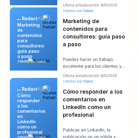
papeleo y empieza a
Última actualización: 8/6/2026
redactarlos como si inte
TODOS LOS TEMAS
Marketing de
Marketing
contenidos para
de
contenidos
consultores: guía paso
para
a paso
consultores:
guía paso
a paso
Puedes hacer un trabajo
TODOS LOS TEMAS
excelente para los clientes y
aun así sentirte extrañamente
Última actualización: 8/5/2026
invisible en lín
TODOS LOS TEMAS
Cómo responder a los
Cómo
comentarios en
responder
a los
LinkedIn como un
comentarios
profesional
en
LinkedIn
como un
Publicas en LinkedIn, la
profesional
publicación se ve sólida y
TODOS LOS TEMAS