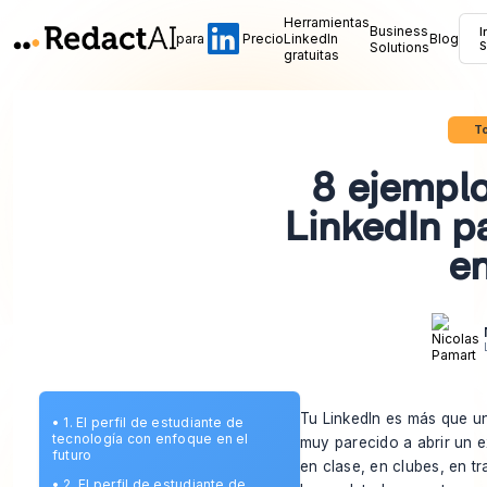
Herramientas
Business
I
para
Precio
LinkedIn
Blog
Solutions
S
gratuitas
To
8 ejemplo
LinkedIn p
e
Tu LinkedIn es más que un 
•
1. El perfil de estudiante de
tecnología con enfoque en el
muy parecido a abrir un e
futuro
en clase, en clubes, en t
•
2. El perfil de estudiante de