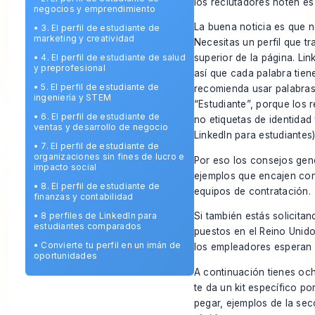
los reclutadores noten es
negocios y emprendimiento
La buena noticia es que n
•
3. El perfil de estudiante de
marketing y creatividad
Necesitas un perfil que t
•
4. El perfil de estudiante de salud
superior de la página. Lin
y preprofesional
así que cada palabra tien
•
5. El perfil de estudiante de
recomienda usar palabras
ingeniería y STEM
“Estudiante”, porque los 
•
6. El perfil de estudiante de
no etiquetas de identidad
ventas y desarrollo de negocio
LinkedIn para estudiantes
)
•
7. El perfil de estudiante de
organizaciones sin fines de lucro e
Por eso los consejos gené
impacto social
ejemplos que encajen con 
•
8. El perfil de estudiante de
equipos de contratación.
finanzas y contabilidad
•
8 perfiles de LinkedIn para
Si también estás solicitan
estudiantes comparados
puestos en el Reino Unid
•
Convierte tu perfil en un imán de
los empleadores esperan
oportunidades
A continuación tienes och
te da un kit específico po
pegar, ejemplos de la se