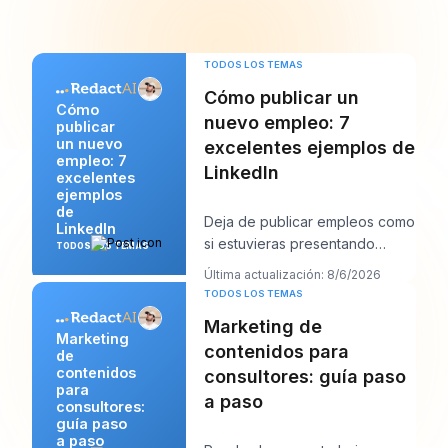
TODOS LOS TEMAS
Cómo publicar un
Cómo
nuevo empleo: 7
publicar
un nuevo
excelentes ejemplos de
empleo: 7
LinkedIn
excelentes
ejemplos
de
Deja de publicar empleos como
LinkedIn
si estuvieras presentando
TODOS LOS TEMAS
papeleo y empieza a
Última actualización: 8/6/2026
redactarlos como si inte
TODOS LOS TEMAS
Marketing de
Marketing
contenidos para
de
contenidos
consultores: guía paso
para
a paso
consultores:
guía paso
a paso