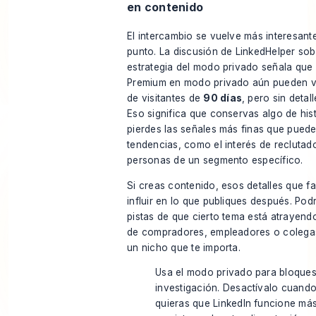
en contenido
El intercambio se vuelve más interesant
punto.
La discusión de LinkedHelper sob
estrategia del modo privado
señala que 
Premium en modo privado aún pueden ver
de visitantes de
90 días
, pero sin detal
Eso significa que conservas algo de hist
pierdes las señales más finas que puede
tendencias, como el interés de reclutad
personas de un segmento específico.
Si creas contenido, esos detalles que f
influir en lo que publiques después. Pod
pistas de que cierto tema está atrayend
de compradores, empleadores o colega
un nicho que te importa.
Usa el modo privado para bloque
investigación. Desactívalo cuand
quieras que LinkedIn funcione m