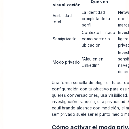
Qué ven
visualización
La identidad
Netwo
Visibilidad
completa de tu
const
total
perfil
marc
Contexto limitado
Inves
Semiprivado
como sector o
liger
ubicación
priva
Inves
“Alguien en
sensi
Modo privado
LinkedIn”
nave
discr
Una forma sencilla de elegir es hacer coi
configuración con tu objetivo para esa s
quieres conversaciones, usa visibilidad.
investigación tranquila, usa privacidad. 
equilibrando alcance con medición, el 
semiprivado suele ser el punto medio má
Cómo activar el modo pri