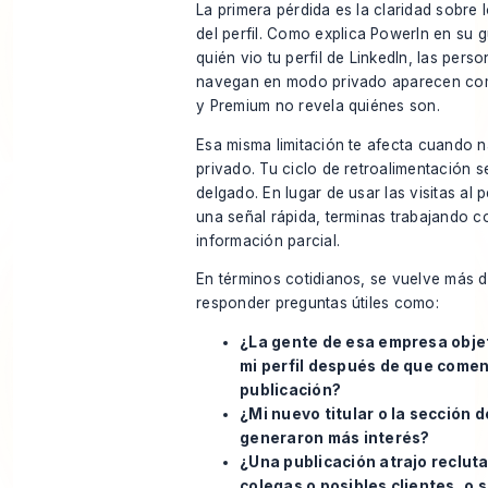
La primera pérdida es la claridad sobre l
del perfil. Como
explica PowerIn en su g
quién vio tu perfil de LinkedIn
, las pers
navegan en modo privado aparecen co
y Premium no revela quiénes son.
Esa misma limitación te afecta cuando 
privado. Tu ciclo de retroalimentación 
delgado. En lugar de usar las visitas al 
una señal rápida, terminas trabajando c
información parcial.
En términos cotidianos, se vuelve más dif
responder preguntas útiles como:
¿La gente de esa empresa objet
mi perfil después de que comen
publicación?
¿Mi nuevo titular o la sección 
generaron más interés?
¿Una publicación atrajo reclut
colegas o posibles clientes, o 