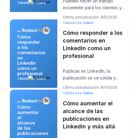
Puedes hacer un trabajo
TODOS LOS TEMAS
excelente para los clientes y
aun así sentirte extrañamente
Última actualización: 8/5/2026
invisible en lín
TODOS LOS TEMAS
Cómo responder a los
Cómo
comentarios en
responder
a los
LinkedIn como un
comentarios
profesional
en
LinkedIn
como un
Publicas en LinkedIn, la
profesional
publicación se ve sólida y
TODOS LOS TEMAS
entonces empieza el trabajo.
Última actualización: 8/4/2026
Aparecen unos cuant
TODOS LOS TEMAS
Cómo aumentar el
Cómo
alcance de las
aumentar
el
publicaciones en
alcance
LinkedIn y más allá
de las
publicaciones