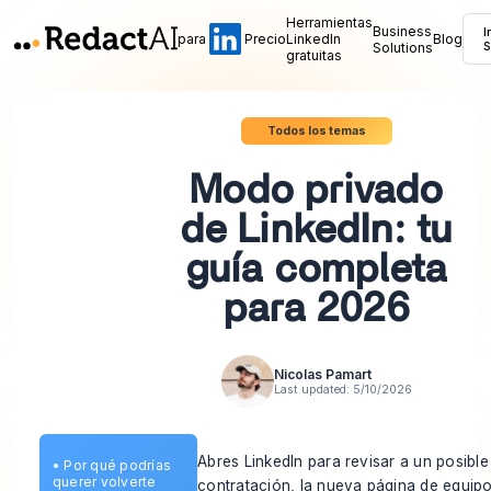
Herramientas
Business
I
para
Precio
LinkedIn
Blog
Solutions
S
gratuitas
Todos los temas
Modo privado
de LinkedIn: tu
guía completa
para 2026
Nicolas Pamart
Last updated:
5/10/2026
Abres LinkedIn para revisar a un posible
•
Por qué podrías
querer volverte
contratación, la nueva página de equip