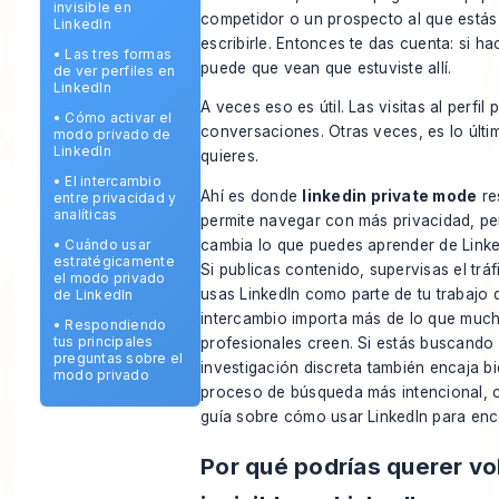
invisible en
competidor o un prospecto al que estás
LinkedIn
escribirle. Entonces te das cuenta: si hac
•
Las tres formas
puede que vean que estuviste allí.
de ver perfiles en
LinkedIn
A veces eso es útil. Las visitas al perfil 
•
Cómo activar el
conversaciones. Otras veces, es lo últi
modo privado de
LinkedIn
quieres.
•
El intercambio
Ahí es donde
linkedin private mode
res
entre privacidad y
analíticas
permite navegar con más privacidad, pe
cambia lo que puedes aprender de Linke
•
Cuándo usar
estratégicamente
Si publicas contenido, supervisas el tráfi
el modo privado
usas LinkedIn como parte de tu trabajo d
de LinkedIn
intercambio importa más de lo que muc
•
Respondiendo
tus principales
profesionales creen. Si estás buscando 
preguntas sobre el
investigación discreta también encaja b
modo privado
proceso de búsqueda más intencional, 
guía sobre
cómo usar LinkedIn para enc
Por qué podrías querer vo