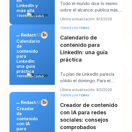
en
Todo el mundo dice lo mismo
LinkedIn y
sobre el alcance: publica más.
más allá
Ese consejo suena productivo,
TODOS LOS TEMAS
Última actualización: 8/3/2026
pero normal
TODOS LOS TEMAS
Calendario de
Calendario
contenido para
de
contenido
LinkedIn: una guía
para
práctica
LinkedIn:
una guía
práctica
Tu plan de LinkedIn parecía
TODOS LOS TEMAS
sólido el domingo. Para el
jueves, la cola está vacía, el
Última actualización: 8/2/2026
gancho que te
TODOS LOS TEMAS
Creador de contenido
Creador
con IA para redes
de
contenido
sociales: consejos
con IA
comprobados
para