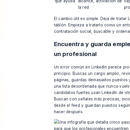
que ayuda
alcance, activación de
va
la red
pr
El cambio útil es simple. Deja de tratar
tablón. Empieza a tratarlo como un ent
contratación social, buscable y ordena
Encuentra y guarda empl
un profesional
Un error común en LinkedIn parece pro
principio. Buscas un cargo amplio, revi
páginas, guardas demasiados puestos 
una lista desordenada que nunca vuelve
candidatos fuertes usan LinkedIn de ot
Buscan con señales más precisas, inc
desde el feed y guardan puestos según
hacer después.