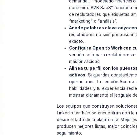
demanda”, “modelado financiero”
contenido B2B SaaS” funciona mej
de reclutadores que etiquetas a
“marketing” o “análisis”.
Añade palabras clave adyacen
reclutadores no siempre buscan t
exacto.
Configura Open to Work con c
versión solo para reclutadores es 
más privacidad.
Alinea tu perfil con los puesto
activos:
Si guardas constanteme
operaciones, tu sección Acerca d
habilidades y tu experiencia reci
mostrar claramente el lenguaje d
Los equipos que
construyen soluciones
LinkedIn
también se encuentran con la 
desde el lado de la plataforma. Mejore
producen mejores listas, mejor coincid
seguimiento.