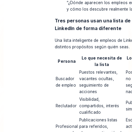
“¿Dónde aparecen los empleos en
y cómo los descubre realmente l
Tres personas usan una lista de
LinkedIn de forma diferente
Una lista inteligente de empleos de Lin
distintos propósitos según quién seas.
Lo que necesita de
Lo
Persona
la lista
Puestos relevantes,
Pos
Buscador
vacantes ocultas,
no
de empleo
seguimiento de
se
acciones
na
Visibilidad,
Pub
Reclutador
compartidos, interés
sim
cualificado
Publicaciones listas
Esc
Profesional
para referidos,
act