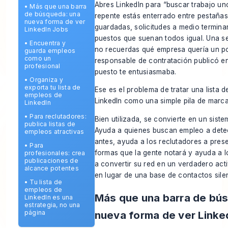
Abres LinkedIn para “buscar trabajo un
•
Más que una barra
de búsqueda: una
repente estás enterrado entre pestañas
nueva forma de ver
guardadas, solicitudes a medio terminar
LinkedIn Jobs
puestos que suenan todos igual. Una 
•
Encuentra y
no recuerdas qué empresa quería un po
guarda empleos
como un
responsable de contratación publicó en
profesional
puesto te entusiasmaba.
•
Organiza y
exporta tu lista de
Ese es el problema de tratar una lista 
empleos de
LinkedIn como una simple pila de marc
LinkedIn
•
Para reclutadores:
Bien utilizada, se convierte en un siste
publica listas de
Ayuda a quienes buscan empleo a dete
empleos atractivas
antes, ayuda a los reclutadores a pres
•
Para
formas que la gente notará y ayuda a l
profesionales: crea
publicaciones de
a convertir su red en un verdadero act
alcance potentes
en lugar de una base de contactos sile
•
Tu lista de
empleos de
Más que una barra de bú
LinkedIn es una
estrategia, no una
nueva forma de ver Linke
página