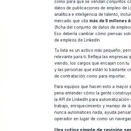
como para que se vendan conjuntos c
datos de publicaciones de empleo de L
analítica e inteligencia de talento, incl
mercado que cita
más de 8 millones d
(
ficha del conjunto de datos de empleo
Eso debería cambiar cómo piensas sobre
de empleos de LinkedIn.
Tu lista es un activo más pequeño, per
relevante para ti. Refleja las empresas 
viendo, los cargos que encajan con tu 
y las personas que están lo bastante c
de contratación como para importar.
Para equipos que hacen esto a mayor e
pena entender cómo la gente
construy
la API de LinkedIn
para automatización d
trabajo, enriquecimiento y manejo de 
nunca automatices nada, ayuda pensa
operador en lugar de como un navegad
Una rutina simple de revisión s