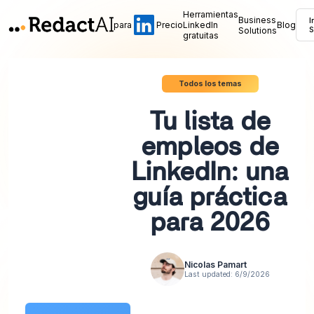
Herramientas
Business
I
para
Precio
LinkedIn
Blog
Solutions
S
gratuitas
Todos los temas
Tu lista de
empleos de
LinkedIn: una
guía práctica
para 2026
Nicolas Pamart
Last updated:
6/9/2026