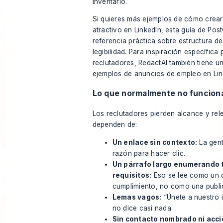
inventario.
Si quieres más ejemplos de
cómo crear
atractivo en LinkedIn
, esta guía de Po
referencia práctica sobre estructura d
legibilidad. Para inspiración específica 
reclutadores, RedactAI también tiene un
ejemplos de anuncios de empleo en Lin
Lo que normalmente no funcion
Los reclutadores pierden alcance y re
dependen de:
Un enlace sin contexto:
La gent
razón para hacer clic.
Un párrafo largo enumerando 
requisitos:
Eso se lee como un
cumplimiento, no como una publi
Lemas vagos:
“Únete a nuestro i
no dice casi nada.
Sin contacto nombrado ni acci