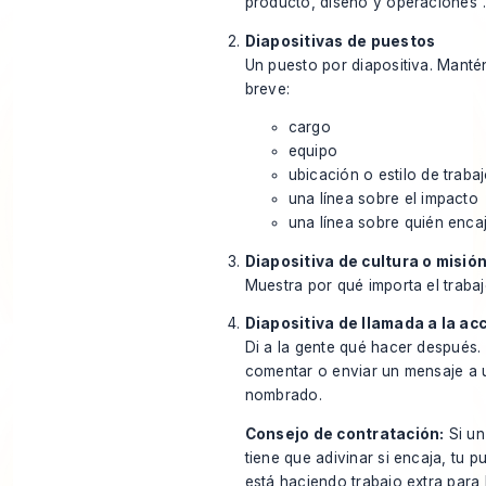
producto, diseño y operaciones”
Diapositivas de puestos
Un puesto por diapositiva. Mant
breve:
cargo
equipo
ubicación o estilo de traba
una línea sobre el impacto
una línea sobre quién enca
Diapositiva de cultura o misió
Muestra por qué importa el traba
Diapositiva de llamada a la ac
Di a la gente qué hacer después. 
comentar o enviar un mensaje a 
nombrado.
Consejo de contratación:
Si un
tiene que adivinar si encaja, tu p
está haciendo trabajo extra para