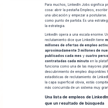
Para muchos, LinkedIn Jobs significa p
cosa: abrir la pestaña Empleos, escribi
una ubicación y empezar a postularse. 
como punto de partida. Es una estrategi
la estrategia.
LinkedIn opera a una escala enorme. 
reclutamiento dice que LinkedIn tiene
m
millones de ofertas de empleo activ
aproximadamente 3 millones de nu
publicados cada mes
y
cuatro pers
contratadas cada minuto
en la plata
funciona como una de las mayores pla
descubrimiento de empleo disponibles 
estadísticas de reclutamiento de Linked
la capa superficial obvia, estás compit
más concurrida de un sistema muy gra
Una lista de empleos de LinkedIn
que un resultado de búsqueda