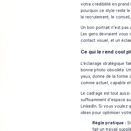
votre crédibilité en prend
pourquoi ce style reste le
le recrutement, le conseil,
Un bon portrait n'est pas u
Les gens devraient vous c
contact visuel, et un écla
Ce qui le rend cool p
L'éclairage stratégique fa
bonne photo obsolète. Un
yeux, donne de la forme a
comme actuel, capable et 
Le cadrage est tout aussi
suffisamment d'espace aut
LinkedIn. Si vous voulez q
idées pour
optimiser votre
Règle pratique :
Si
fait un travail sup