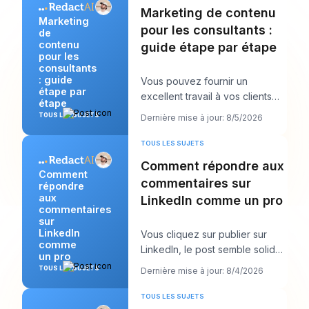
Marketing de contenu
Marketing
pour les consultants :
de
contenu
guide étape par étape
pour les
consultants
: guide
Vous pouvez fournir un
étape par
excellent travail à vos clients
étape
tout en vous sentant
TOUS LES SUJETS
Dernière mise à jour: 8/5/2026
étrangement invisible en
TOUS LES SUJETS
Comment répondre aux
Comment
commentaires sur
répondre
aux
LinkedIn comme un pro
commentaires
sur
LinkedIn
Vous cliquez sur publier sur
comme
LinkedIn, le post semble solide,
un pro
puis le vrai travail commence.
TOUS LES SUJETS
Dernière mise à jour: 8/4/2026
Quelque
TOUS LES SUJETS