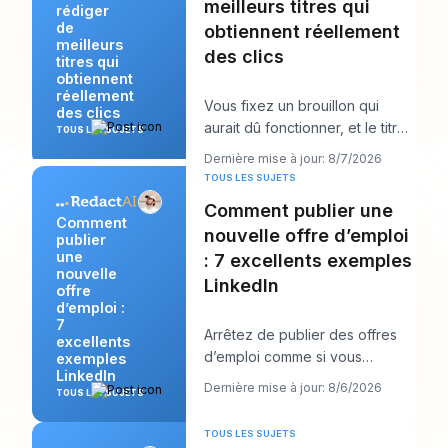
meilleurs titres qui
rédiger
de
obtiennent réellement
meilleurs
des clics
titres qui
obtiennent
réellement
Vous fixez un brouillon qui
des clics
aurait dû fonctionner, et le titre
TOUS LES SUJETS
est probablement la première
Dernière mise à jour: 8/7/2026
chose qu
TOUS LES SUJETS
Comment publier une
Comment
nouvelle offre d’emploi
publier
une
: 7 excellents exemples
nouvelle
LinkedIn
offre
d’emploi :
7
Arrêtez de publier des offres
excellents
d’emploi comme si vous
exemples
LinkedIn
remplissiez des formulaires et
Dernière mise à jour: 8/6/2026
TOUS LES SUJETS
commencez à les
TOUS LES SUJETS