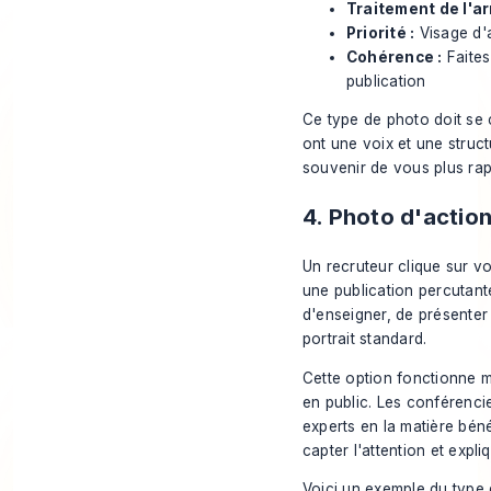
Traitement de l'ar
Priorité :
Visage d'
Cohérence :
Faites
publication
Ce type de photo doit se 
ont une voix et une struc
souvenir de vous plus rap
4. Photo d'action
Un recruteur clique sur vo
une publication percutante
d'enseigner, de présenter 
portrait standard.
Cette option fonctionne m
en public. Les conférencie
experts en la matière béné
capter l'attention et expli
Voici un exemple du type 