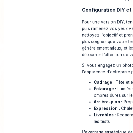
Configuration DIY et
Pour une version DIY, te
puis ramenez vos yeux vers
nettoyez l'objectif et pre
plus soignés que votre te
généralement mieux, et l
détourner l'attention de v
Si vous engagez un photo
l'apparence d'entreprise p
Cadrage :
Tête et é
Éclairage :
Lumière 
ombres dures sur le
Arrière-plan :
Propr
Expression :
Chaleu
Livrables :
Recadrag
les tests
L'avantage stratégique de 