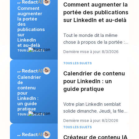
Comment augmenter la
Comment
portée des publications
augmenter
la portée
sur LinkedIn et au-delà
des
publications
sur
Tout le monde dit la même
LinkedIn
chose à propos de la portée :
et au-delà
publiez plus. Ce conseil semble
TOUS LES SUJETS
Dernière mise à jour: 8/3/2026
productif, m
TOUS LES SUJETS
Calendrier de contenu
Calendrier
pour LinkedIn : un
de
contenu
guide pratique
pour
LinkedIn :
un guide
Votre plan LinkedIn semblait
pratique
solide dimanche. Jeudi, la file
TOUS LES SUJETS
d’attente est vide, l’accroche
Dernière mise à jour: 8/2/2026
que vous
TOUS LES SUJETS
Créateur de contenu IA