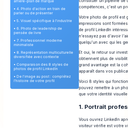
constituer un pipeline de 
arrière-plan de marque
compétences, c'est un pr
•
4. Photo d'action en train de
parler ou de présenter
Votre photo de profil est 
•
5. Visuel spécifique à l'industrie
impressions sont formées 
•
6. Photo de leadership de
de profil LinkedIn intéres
pensée de livre
n'essayez pas d'avoir l'ai
•
7. Professionnel moderne
quelqu'un avec qui les gen
minimaliste
Et oui, le retour sur inve
•
8. Représentation multiculturelle
diversifiée avec contexte
obtiennent plus de visibili
•
Comparaison des 8 styles de
grand avantage est la co
photos de profil LinkedIn
apparaît dans vos publica
•
De l'image au post : complétez
l'histoire de votre profil
Voici 8 styles qui foncti
pouvez remettre à un phot
que votre identité visuell
1. Portrait profe
Vous ouvrez LinkedIn aprè
visiteur vérifie est votre 