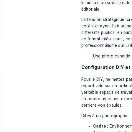
lumineux, un sourire natur
éditoriale.
La tension stratégique ici 
cool » et ayant l'air auth
différents publics, en part
ce format intéressant, co
professionnalisme sur Lin
Une photo candide d
Configuration DIY et
Pour le DIY, ne mettez pa
regard vide sur un ordina
véritable espace de travai
en arrière avec une expres
derrière vos épaules.
Dites à un photographe :
Cadre :
Environneme