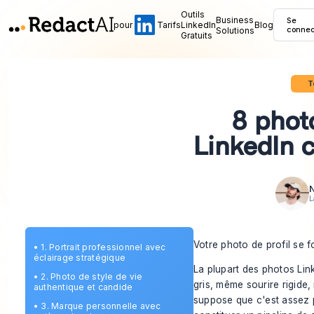
Outils
Business
Se
pour
Tarifs
LinkedIn
Blog
Solutions
connec
Gratuits
T
8 photo
LinkedIn 
N
L
Votre photo de profil se f
•
1. Portrait professionnel avec
éclairage stratégique
La plupart des photos Lin
•
2. Photo de style de vie
gris, même sourire rigid
authentique et candide
suppose que c'est assez p
•
3. Marque personnelle avec