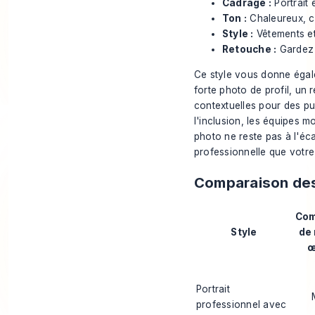
Cadrage :
Portrait 
Ton :
Chaleureux, cr
Style :
Vêtements et
Retouche :
Gardez l
Ce style vous donne égale
forte photo de profil, un 
contextuelles pour des pub
l'inclusion, les équipes mo
photo ne reste pas à l'éca
professionnelle que votre
Comparaison des 
Com
Style
de 
œ
Portrait
professionnel avec