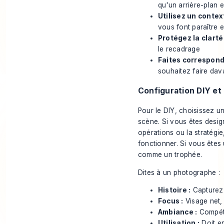
qu'un arrière-plan 
Utilisez un contex
vous font paraître e
Protégez la clarté
le recadrage
Faites correspond
souhaitez faire da
Configuration DIY et
Pour le DIY, choisissez u
scène. Si vous êtes design
opérations ou la stratégi
fonctionner. Si vous êtes 
comme un trophée.
Dites à un photographe :
Histoire :
Capturez-
Focus :
Visage net,
Ambiance :
Compéte
Utilisation :
Doit en