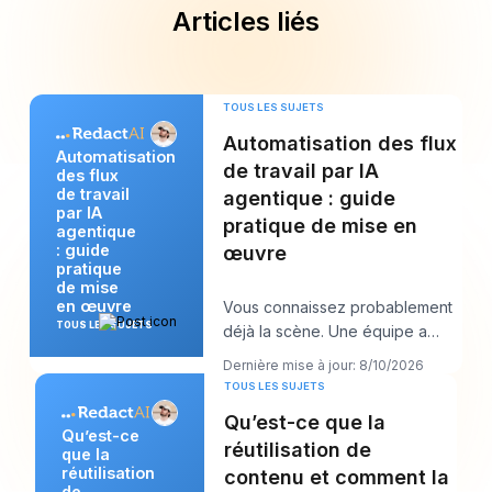
Articles liés
TOUS LES SUJETS
Automatisation des flux
Automatisation
de travail par IA
des flux
de travail
agentique : guide
par IA
pratique de mise en
agentique
: guide
œuvre
pratique
de mise
en œuvre
Vous connaissez probablement
TOUS LES SUJETS
déjà la scène. Une équipe a
besoin qu’un rapport soit mis à
Dernière mise à jour: 8/10/2026
jour, que d
TOUS LES SUJETS
Qu’est-ce que la
Qu’est-ce
réutilisation de
que la
réutilisation
contenu et comment la
de