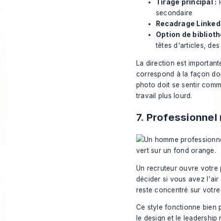
Tirage principal :
P
secondaire
Recadrage LinkedI
Option de bibliot
têtes d'articles, d
La direction est importan
correspond à la façon don
photo doit se sentir comme
travail plus lourd.
7. Professionnel
Un recruteur ouvre votre 
décider si vous avez l'air 
reste concentré sur votre 
Ce style fonctionne bien p
le design et le leadership