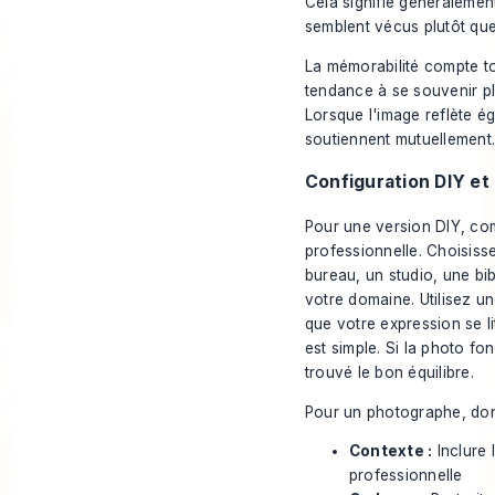
Cela signifie généralement
semblent vécus plutôt que 
La mémorabilité compte to
tendance à se souvenir plu
Lorsque l'image reflète ég
soutiennent mutuellement
Configuration DIY et
Pour une version DIY, com
professionnelle. Choisisse
bureau, un studio, une bi
votre domaine. Utilisez un
que votre expression se li
est simple. Si la photo fo
trouvé le bon équilibre.
Pour un photographe, don
Contexte :
Inclure 
professionnelle