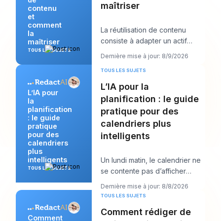
maîtriser
contenu
et
comment
La réutilisation de contenu
la
consiste à adapter un actif
maîtriser
existant en plusieurs formats ou
TOUS LES SUJETS
Dernière mise à jour: 8/9/2026
canaux nati
TOUS LES SUJETS
L’IA pour la
L’IA pour
planification : le guide
la
planification
pratique pour des
: le guide
calendriers plus
pratique
pour des
intelligents
calendriers
plus
intelligents
Un lundi matin, le calendrier ne
TOUS LES SUJETS
se contente pas d’afficher
votre journée. Il commence à la
Dernière mise à jour: 8/8/2026
négocier
TOUS LES SUJETS
Comment rédiger de
Comment