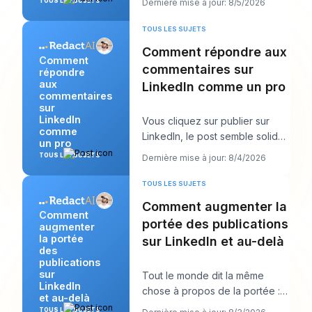
TOUS LES SUJETS
Dernière mise à jour: 8/5/2026
étrangement invisible en
TOUS LES SUJETS
Comment répondre aux
Comment
commentaires sur
répondre
aux
LinkedIn comme un pro
commentaires
sur
LinkedIn
Vous cliquez sur publier sur
comme
LinkedIn, le post semble solide,
un pro
puis le vrai travail commence.
TOUS LES SUJETS
Dernière mise à jour: 8/4/2026
Quelque
TOUS LES SUJETS
Comment augmenter la
Comment
portée des publications
augmenter
la portée
sur LinkedIn et au-delà
des
publications
sur
Tout le monde dit la même
LinkedIn
chose à propos de la portée :
et au-delà
publiez plus. Ce conseil semble
TOUS LES SUJETS