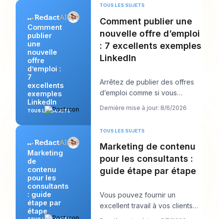
TOUS LES SUJETS
Comment publier une
Comment
nouvelle offre d’emploi
publier
une
: 7 excellents exemples
nouvelle
LinkedIn
offre
d’emploi :
7
Arrêtez de publier des offres
excellents
d’emploi comme si vous
exemples
LinkedIn
remplissiez des formulaires et
Dernière mise à jour: 8/6/2026
TOUS LES SUJETS
commencez à les
TOUS LES SUJETS
Marketing de contenu
Marketing
pour les consultants :
de
contenu
guide étape par étape
pour les
consultants
: guide
Vous pouvez fournir un
étape par
excellent travail à vos clients
étape
tout en vous sentant