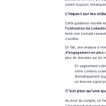
soient toujours remarqués
L'impact sur les util
Cette guidance visuelle e
l'utilisation de LinkedIn
texte non formaté ressemb
s'arrêter.
En fait, une analyse a mo
d'engagement en plus
q
plus de données sur les i
En segmentant votre
votre contenu scann
dramatiquement augm
un énorme signal po
C'est plus qu'une q
Au bout du compte, un for
Cela prouve que vous avez