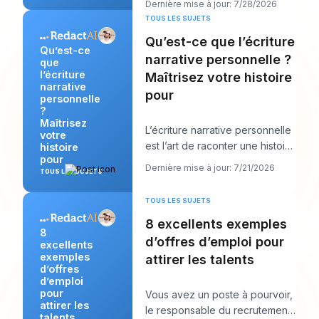
Dernière mise à jour: 7/28/2026
publier quelque chos
TOUS LES SUJETS
Qu’est-ce que l’écriture
Qu’est-ce
narrative personnelle ?
que
l’écriture
Maîtrisez votre histoire
narrative
pour
personnelle
?
Maîtrisez
L’écriture narrative personnelle
votre
est l’art de raconter une histoire
histoire
pour
vraie de votre propre vie afin d
Dernière mise à jour: 7/21/2026
TOUS LES SUJETS
TOUS LES SUJETS
8 excellents exemples
8
d’offres d’emploi pour
excellents
exemples
attirer les talents
d’offres
d’emploi
pour
Vous avez un poste à pourvoir,
attirer les
le responsable du recrutement
talents