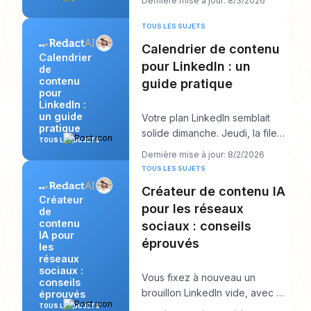
Dernière mise à jour: 8/3/2026
productif, m
TOUS LES SUJETS
Calendrier de contenu
Calendrier
pour LinkedIn : un
de
contenu
guide pratique
pour
LinkedIn :
un guide
Votre plan LinkedIn semblait
pratique
solide dimanche. Jeudi, la file
TOUS LES SUJETS
d’attente est vide, l’accroche
Dernière mise à jour: 8/2/2026
que vous
TOUS LES SUJETS
Créateur de contenu IA
Créateur
pour les réseaux
de
contenu
sociaux : conseils
IA pour
éprouvés
les
réseaux
sociaux :
Vous fixez à nouveau un
conseils
brouillon LinkedIn vide, avec un
éprouvés
appel client dans dix minutes et
TOUS LES SUJETS