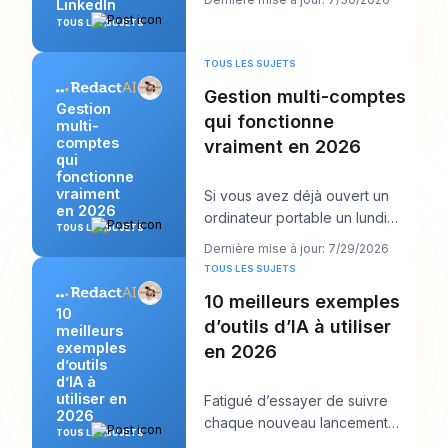
LinkedIn
publications
TOUS LES SUJETS
TOUS LES SUJETS
Gestion multi-comptes
Gestion
qui fonctionne
multi-
comptes
vraiment en 2026
qui
fonctionne
vraiment
Si vous avez déjà ouvert un
en 2026
ordinateur portable un lundi
TOUS LES SUJETS
matin et vu douze connexions,
Dernière mise à jour: 7/29/2026
six calendrie
TOUS LES SUJETS
10 meilleurs exemples
10
d’outils d’IA à utiliser
meilleurs
exemples
en 2026
d’outils
d’IA à
utiliser en
Fatigué d’essayer de suivre
2026
chaque nouveau lancement
TOUS LES SUJETS
d’IA tout en devant encore