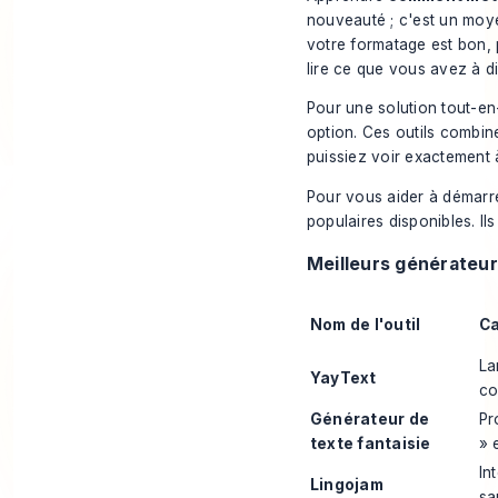
nouveauté ; c'est un moy
votre formatage est bon, p
lire ce que vous avez à di
Pour une solution tout-e
option. Ces outils combin
puissiez voir exactement 
Pour vous aider à démarrer
populaires disponibles. Ils
Meilleurs générateur
Nom de l'outil
Ca
La
YayText
co
Générateur de
Pr
texte fantaisie
» 
In
Lingojam
sa