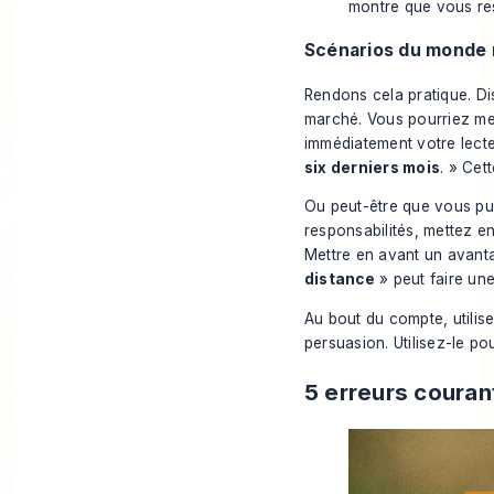
montre que vous re
Scénarios du monde 
Rendons cela pratique. D
marché. Vous pourriez met
immédiatement votre lecte
six derniers mois
. » Cet
Ou peut-être que vous pub
responsabilités, mettez e
Mettre en avant un avan
distance
» peut faire une
Au bout du compte, utilise
persuasion. Utilisez-le p
5 erreurs couran