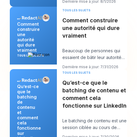
Dernière mise à jour: 8/1/2026
un post qu
TOUS LES SUJETS
Comment construire
Comment
une autorité qui dure
construire
une
vraiment
autorité
qui dure
vraiment
Beaucoup de personnes qui
TOUS LES SUJETS
essaient de bâtir leur autorité
en font trop dans la mauvaise
Dernière mise à jour: 7/31/2026
direction. E
TOUS LES SUJETS
Qu’est-ce que le
Qu’est-ce
batching de contenu et
que le
batching
comment cela
de
fonctionne sur LinkedIn
contenu
et
comment
Le batching de contenu est une
cela
session ciblée au cours de
fonctionne
sur
laquelle vous créez plusieurs
Dernière mise à jour: 7/30/2026