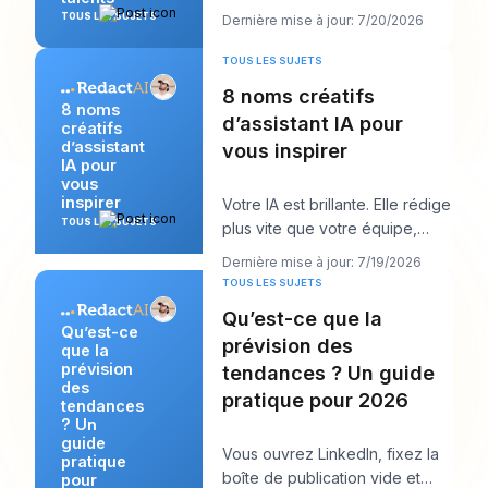
veut « des candidats solides
TOUS LES SUJETS
Dernière mise à jour: 7/20/2026
d’ici la s
TOUS LES SUJETS
8 noms créatifs
8 noms
d’assistant IA pour
créatifs
d’assistant
vous inspirer
IA pour
vous
inspirer
Votre IA est brillante. Elle rédige
TOUS LES SUJETS
plus vite que votre équipe,
répond avec clarté et semble
Dernière mise à jour: 7/19/2026
peut-êt
TOUS LES SUJETS
Qu’est-ce que la
Qu’est-ce
prévision des
que la
prévision
tendances ? Un guide
des
pratique pour 2026
tendances
? Un
guide
Vous ouvrez LinkedIn, fixez la
pratique
boîte de publication vide et
pour