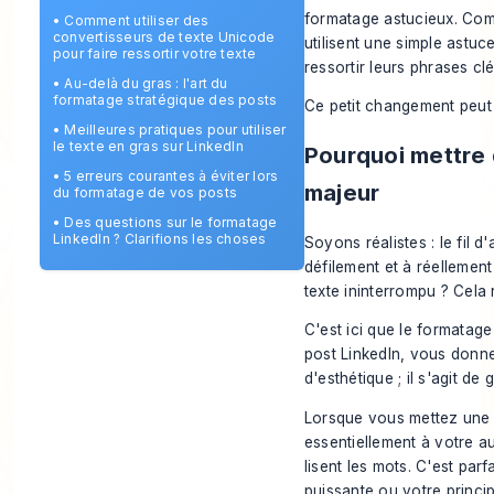
formatage astucieux. Comm
•
Comment utiliser des
convertisseurs de texte Unicode
utilisent une simple astu
pour faire ressortir votre texte
ressortir leurs phrases clé
•
Au-delà du gras : l'art du
formatage stratégique des posts
Ce petit changement peut 
•
Meilleures pratiques pour utiliser
le texte en gras sur LinkedIn
Pourquoi mettre 
•
5 erreurs courantes à éviter lors
majeur
du formatage de vos posts
•
Des questions sur le formatage
LinkedIn ? Clarifions les choses
Soyons réalistes : le fil 
défilement et à réellemen
texte ininterrompu ? Cela 
C'est ici que le formatag
post LinkedIn, vous donn
d'esthétique ; il s'agit de
Lorsque vous mettez une
essentiellement à votre au
lisent les mots. C'est par
puissante ou votre princip