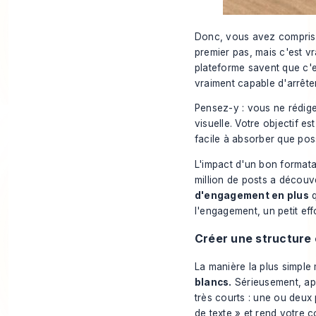
Donc, vous avez compris c
premier pas, mais c'est vra
plateforme savent que c'e
vraiment capable d'arrêter
Pensez-y : vous ne rédig
visuelle. Votre objectif e
facile à absorber que pos
L'impact d'un bon formata
million de posts a découv
d'engagement en plus
q
l'engagement, un petit ef
Créer une structure 
La manière la plus simple 
blancs.
Sérieusement, ap
très courts : une ou deu
de texte » et rend votre 