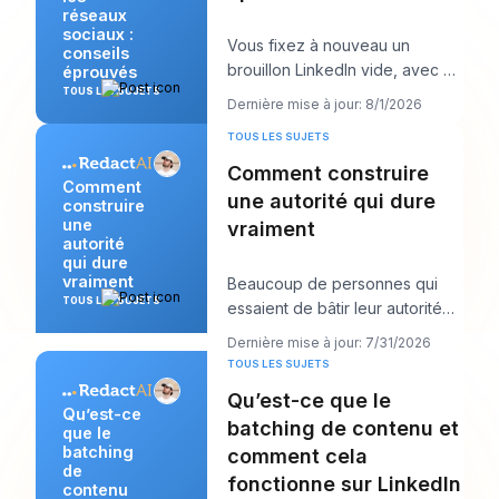
réseaux
sociaux :
Vous fixez à nouveau un
conseils
brouillon LinkedIn vide, avec un
éprouvés
appel client dans dix minutes et
TOUS LES SUJETS
Dernière mise à jour: 8/1/2026
un post qu
TOUS LES SUJETS
Comment construire
Comment
une autorité qui dure
construire
une
vraiment
autorité
qui dure
vraiment
Beaucoup de personnes qui
TOUS LES SUJETS
essaient de bâtir leur autorité
en font trop dans la mauvaise
Dernière mise à jour: 7/31/2026
direction. E
TOUS LES SUJETS
Qu’est-ce que le
Qu’est-ce
batching de contenu et
que le
batching
comment cela
de
fonctionne sur LinkedIn
contenu