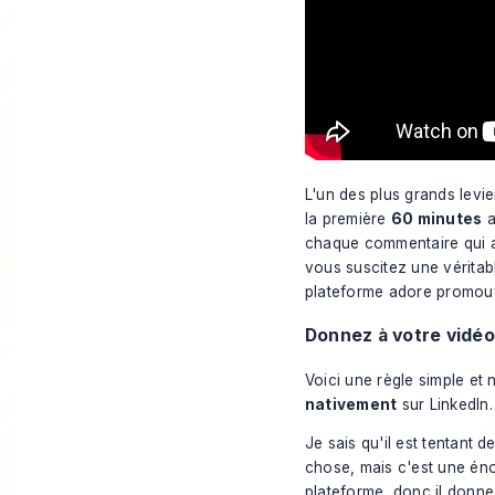
L'un des plus grands levi
la première
60 minutes
a
chaque commentaire qui a
vous suscitez une véritab
plateforme adore promouv
Donnez à votre vidéo
Voici une règle simple et
nativement
sur LinkedIn.
Je sais qu'il est tentant 
chose, mais c'est une énor
plateforme, donc il donne