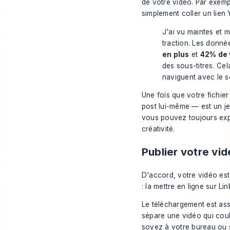
de votre vidéo. Par exemp
simplement coller un lien
J'ai vu maintes et 
traction. Les donné
en plus
et
42% de v
des sous-titres. Ce
naviguent avec le 
Une fois que votre fichier
post lui-même — est un jeu
vous pouvez toujours exp
créativité.
Publier votre vid
D'accord, votre vidéo est 
: la mettre en ligne sur Lin
Le téléchargement est ass
sépare une vidéo qui coul
soyez à votre bureau ou s