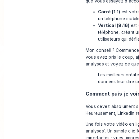
que vous essayez d'accom
Carré (1:1)
est votre
un téléphone mobil
Vertical (9:16)
est 
téléphone, créant u
utilisateurs qui défi
Mon conseil ? Commencez 
vous avez pris le coup, a
analyses et voyez ce que 
Les meilleurs créate
données leur dire c
Comment puis-je voi
Vous devez absolument su
Heureusement, LinkedIn re
Une fois votre vidéo en li
analyses'. Un simple clic
importantes : vues, impre