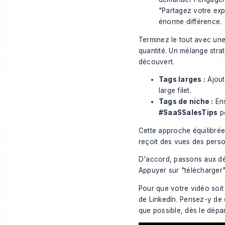
"Partagez votre exp
énorme différence.
Terminez le tout avec une s
quantité. Un mélange strat
découvert.
Tags larges :
Ajout
large filet.
Tags de niche :
Ens
#SaaSSalesTips
po
Cette approche équilibrée
reçoit des vues des perso
D'accord, passons aux dét
Appuyer sur "télécharger"
Pour que votre vidéo soit
de LinkedIn. Pensez-y de c
que possible, dès le dépar