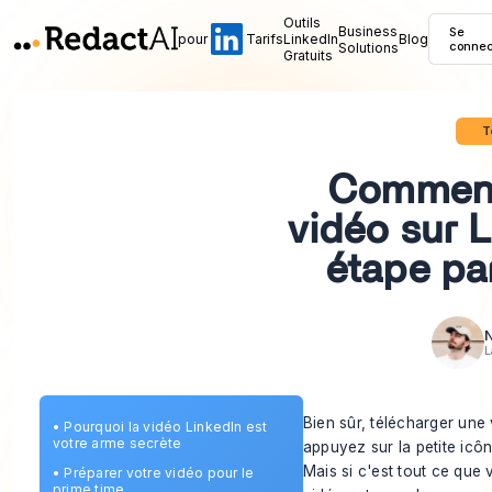
Outils
Business
Se
pour
Tarifs
LinkedIn
Blog
Solutions
connec
Gratuits
T
Comment
vidéo sur L
étape par
N
L
Bien sûr, télécharger une 
•
Pourquoi la vidéo LinkedIn est
votre arme secrète
appuyez sur la petite icôn
Mais si c'est tout ce que
•
Préparer votre vidéo pour le
prime time