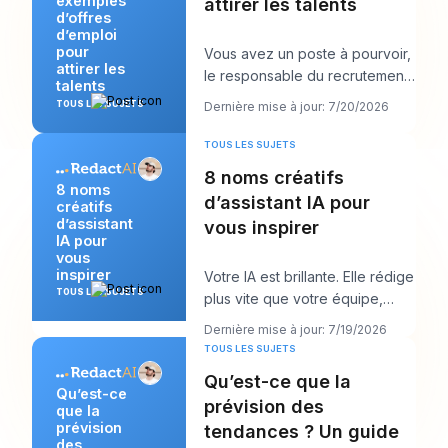
exemples
attirer les talents
d’offres
d’emploi
pour
Vous avez un poste à pourvoir,
attirer les
le responsable du recrutement
talents
veut « des candidats solides
TOUS LES SUJETS
Dernière mise à jour: 7/20/2026
d’ici la s
TOUS LES SUJETS
8 noms créatifs
8 noms
d’assistant IA pour
créatifs
d’assistant
vous inspirer
IA pour
vous
inspirer
Votre IA est brillante. Elle rédige
TOUS LES SUJETS
plus vite que votre équipe,
répond avec clarté et semble
Dernière mise à jour: 7/19/2026
peut-êt
TOUS LES SUJETS
Qu’est-ce que la
Qu’est-ce
prévision des
que la
prévision
tendances ? Un guide
des