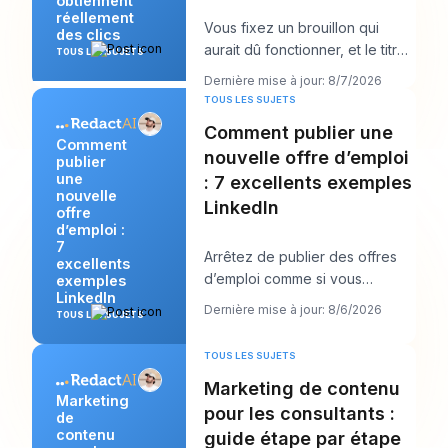
obtiennent
réellement
Vous fixez un brouillon qui
des clics
aurait dû fonctionner, et le titre
TOUS LES SUJETS
est probablement la première
Dernière mise à jour: 8/7/2026
chose qu
TOUS LES SUJETS
Comment publier une
Comment
nouvelle offre d’emploi
publier
une
: 7 excellents exemples
nouvelle
LinkedIn
offre
d’emploi :
7
Arrêtez de publier des offres
excellents
d’emploi comme si vous
exemples
LinkedIn
remplissiez des formulaires et
Dernière mise à jour: 8/6/2026
TOUS LES SUJETS
commencez à les
TOUS LES SUJETS
Marketing de contenu
Marketing
pour les consultants :
de
contenu
guide étape par étape