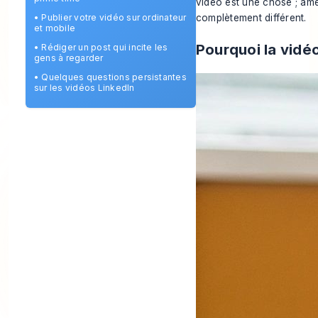
vidéo est une chose ; ame
complètement différent.
•
Publier votre vidéo sur ordinateur
et mobile
Pourquoi la vidé
•
Rédiger un post qui incite les
gens à regarder
•
Quelques questions persistantes
sur les vidéos LinkedIn