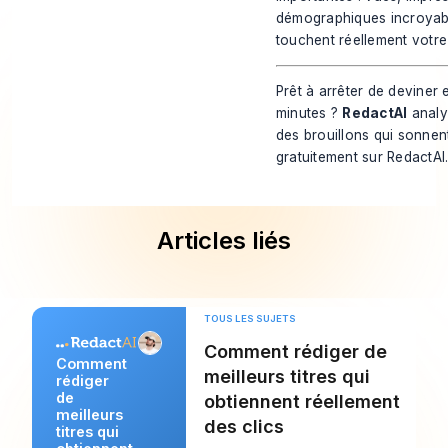
démographiques incroyable
touchent réellement votre
Prêt à arrêter de deviner
minutes ?
RedactAI
analys
des brouillons qui sonn
gratuitement sur RedactAI
Articles liés
TOUS LES SUJETS
Comment rédiger de
Comment
meilleurs titres qui
rédiger
de
obtiennent réellement
meilleurs
des clics
titres qui