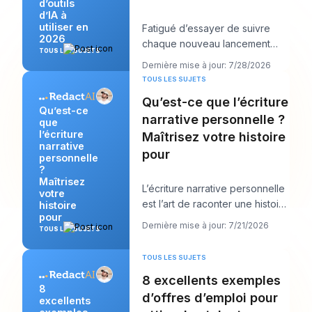
d’outils
d’IA à
utiliser en
Fatigué d’essayer de suivre
2026
chaque nouveau lancement
TOUS LES SUJETS
d’IA tout en devant encore
Dernière mise à jour: 7/28/2026
publier quelque chos
TOUS LES SUJETS
Qu’est-ce que l’écriture
Qu’est-ce
narrative personnelle ?
que
l’écriture
Maîtrisez votre histoire
narrative
pour
personnelle
?
Maîtrisez
L’écriture narrative personnelle
votre
est l’art de raconter une histoire
histoire
pour
vraie de votre propre vie afin d
Dernière mise à jour: 7/21/2026
TOUS LES SUJETS
TOUS LES SUJETS
8 excellents exemples
8
d’offres d’emploi pour
excellents