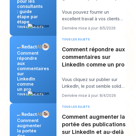
pour les
consultants
: guide
Vous pouvez fournir un
étape par
excellent travail à vos clients
étape
tout en vous sentant
TOUS LES SUJETS
Dernière mise à jour: 8/5/2026
étrangement invisible en
TOUS LES SUJETS
Comment répondre aux
Comment
commentaires sur
répondre
aux
LinkedIn comme un pro
commentaires
sur
LinkedIn
Vous cliquez sur publier sur
comme
LinkedIn, le post semble solide,
un pro
puis le vrai travail commence.
TOUS LES SUJETS
Dernière mise à jour: 8/4/2026
Quelque
TOUS LES SUJETS
Comment augmenter la
Comment
portée des publications
augmenter
la portée
sur LinkedIn et au-delà
des