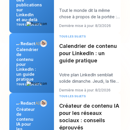
publications
sur
Tout le monde dit la même
LinkedIn
chose à propos de la portée :
et au-delà
publiez plus. Ce conseil semble
TOUS LES SUJETS
Dernière mise à jour: 8/3/2026
productif, m
TOUS LES SUJETS
Calendrier de contenu
Calendrier
pour LinkedIn : un
de
contenu
guide pratique
pour
LinkedIn :
un guide
Votre plan LinkedIn semblait
pratique
solide dimanche. Jeudi, la file
TOUS LES SUJETS
d’attente est vide, l’accroche
Dernière mise à jour: 8/2/2026
que vous
TOUS LES SUJETS
Créateur de contenu IA
Créateur
pour les réseaux
de
contenu
sociaux : conseils
IA pour
éprouvés
les