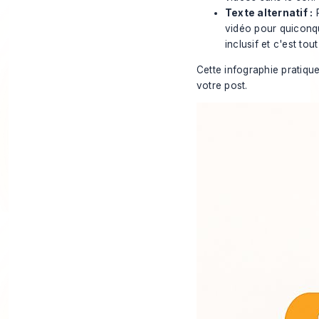
Texte alternatif :
P
vidéo pour quiconqu
inclusif et c'est to
Cette infographie pratiqu
votre post.