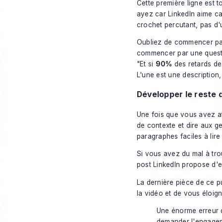
Cette première ligne est t
ayez car LinkedIn aime cac
crochet percutant, pas d'
Oubliez de commencer par 
commencer par une questi
"Et si
90%
des retards de 
L'une est une description, 
Développer le reste 
Une fois que vous avez att
de contexte et dire aux g
paragraphes faciles à lire 
Si vous avez du mal à tro
post LinkedIn
propose d'ex
La dernière pièce de ce p
la vidéo et de vous éloig
Une énorme erreur q
demander
l'engagem