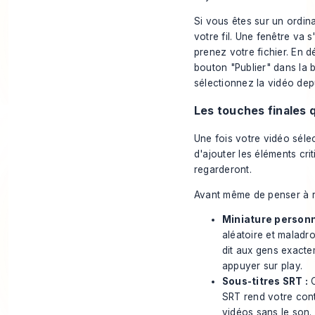
Si vous êtes sur un ordina
votre fil. Une fenêtre va 
prenez votre fichier. En d
bouton "Publier" dans la b
sélectionnez la vidéo dep
Les touches finales q
Une fois votre vidéo séle
d'ajouter les éléments cri
regarderont.
Avant même de penser à ré
Miniature personn
aléatoire et maladr
dit aux gens exacte
appuyer sur play.
Sous-titres SRT :
C
SRT rend votre cont
vidéos sans le son.