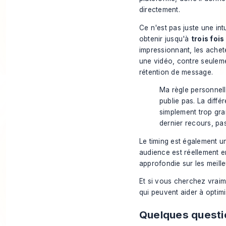
directement.
Ce n'est pas juste une intu
obtenir jusqu'à
trois foi
impressionnant, les ache
une vidéo, contre seule
rétention de message.
Ma règle personnelle
publie pas. La diffé
simplement trop gr
dernier recours, pa
Le timing est également u
audience est réellement e
approfondie sur les
meill
Et si vous cherchez vraime
qui peuvent aider à optimi
Quelques questio