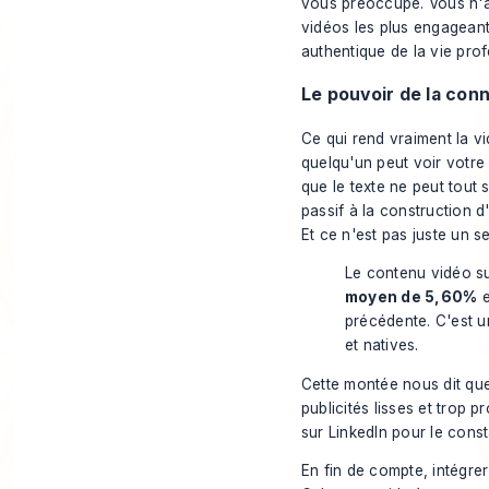
vous préoccupe. Vous n'a
vidéos les plus engageant
authentique de la vie pro
Le pouvoir de la con
Ce qui rend vraiment la vi
quelqu'un peut voir votre
que le texte ne peut tout
passif à la construction 
Et ce n'est pas juste un se
Le contenu vidéo su
moyen de 5,60%
e
précédente. C'est un
et natives.
Cette montée nous dit que
publicités lisses et trop 
sur LinkedIn
pour le cons
En fin de compte, intégre