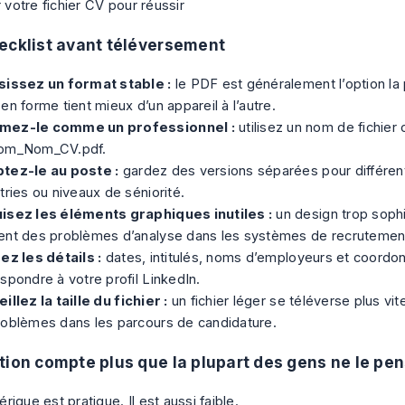
ecklist avant téléversement
sissez un format stable :
le PDF est généralement l’option la p
en forme tient mieux d’un appareil à l’autre.
ez-le comme un professionnel :
utilisez un nom de fichier
om_Nom_CV.pdf.
tez-le au poste :
gardez des versions séparées pour différent
tries ou niveaux de séniorité.
isez les éléments graphiques inutiles :
un design trop soph
ent des problèmes d’analyse dans les systèmes de recrutemen
ez les détails :
dates, intitulés, noms d’employeurs et coordo
spondre à votre profil LinkedIn.
illez la taille du fichier :
un fichier léger se téléverse plus vi
roblèmes dans les parcours de candidature.
tion compte plus que la plupart des gens ne le pe
ique est pratique. Il est aussi faible.