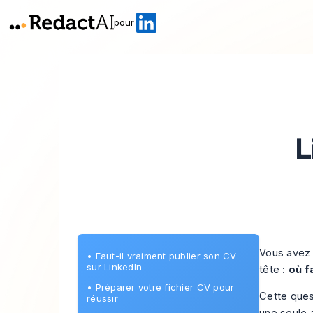
pour
L
Vous avez u
•
Faut-il vraiment publier son CV
sur LinkedIn
tête :
où f
•
Préparer votre fichier CV pour
Cette ques
réussir