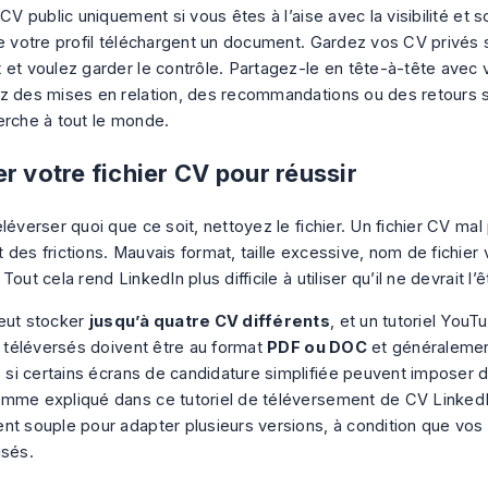
 CV public uniquement si vous êtes à l’aise avec la visibilité et 
de votre profil téléchargent un document. Gardez vos CV privés 
 et voulez garder le contrôle. Partagez-le en tête-à-tête avec 
z des mises en relation, des recommandations ou des retours
erche à tout le monde.
r votre fichier CV pour réussir
léverser quoi que ce soit, nettoyez le fichier. Un fichier CV ma
 des frictions. Mauvais format, taille excessive, nom de fichier
Tout cela rend LinkedIn plus difficile à utiliser qu’il ne devrait l’ê
eut stocker
jusqu’à quatre CV différents
, et un tutoriel You
rs téléversés doivent être au format
PDF ou DOC
et généralemen
si certains écrans de candidature simplifiée peuvent imposer d
omme expliqué dans ce
tutoriel de téléversement de CV Linked
nt souple pour adapter plusieurs versions, à condition que vos f
isés.