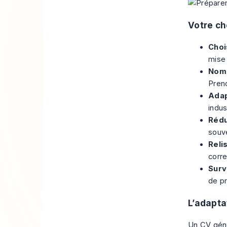
Votre ch
Choi
mise 
Nomm
Pren
Adap
indus
Rédu
souv
Relis
corre
Surve
de p
L’adapta
Un CV génér