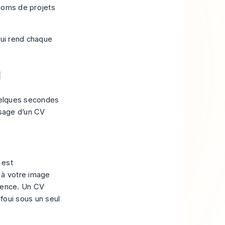
 noms de projets
 qui rend chaque
l
quelques secondes
usage d’un CV
 est
 à votre image
rience. Un CV
foui sous un seul