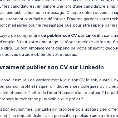
ction. Cela peut vouloir dire ajouter un fichier à votre profil, c
r les candidatures, en joindre une lors d’une candidature simpli
ans une publication ou un message. Chaque option envoie un sign
vous rendent plus facile à découvrir. D’autres gardent votre rec
sont meilleures pour le réseautage que pour être repéré par les
ssayez de comprendre
où publier son CV sur LinkedIn
sans an
d’emploi à tout votre entourage, la réponse relève de la straté
s clics. Le bon emplacement dépend de votre objectif : décou
es actives ou aide ciblée de votre réseau.
 vraiment publier son CV sur LinkedIn
onnel en milieu de carrière met à jour son CV le soir, ouvre Lin
er sur son profil et risquer d’indiquer à ses collègues qu’il che
rivé et passer à côté de l’intérêt passif d’un recruteur ? Le pa
t rendre la recherche plus visible que prévu ?
ation est justifiée, car LinkedIn propose trois usages très diffé
nd à un objectif distinct. La publication publique aide à être d