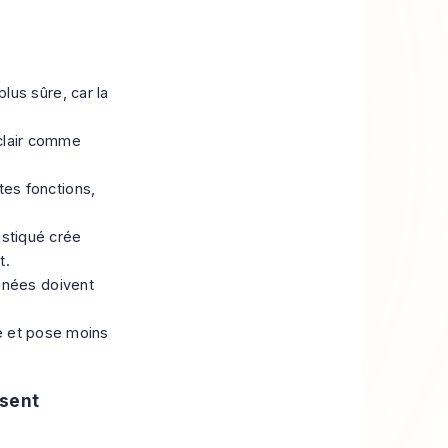
lus sûre, car la
 clair comme
es fonctions,
istiqué crée
t.
nnées doivent
te et pose moins
nsent