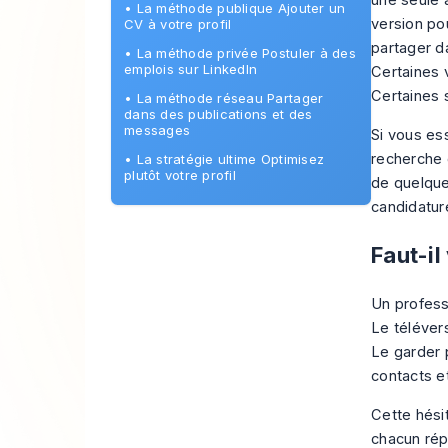
une seule a
•
La méthode publique Ajouter un
version pou
CV à votre profil
partager d
•
La méthode privée Postuler à des
emplois sur LinkedIn
Certaines 
Certaines 
•
La méthode réseau Partager
dans des publications et des
messages
Si vous e
recherche 
•
La stratégie ultime Optimisez
plutôt votre profil
de quelque
candidatur
Faut-il
Un professi
Le télévers
Le garder p
contacts e
Cette hésit
chacun répo