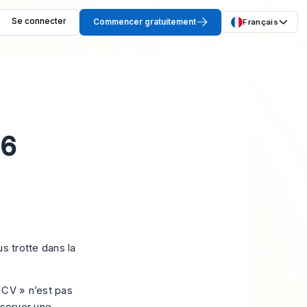
Se connecter
Commencer gratuitement
Français
26
s trotte dans la
 CV » n’est pas