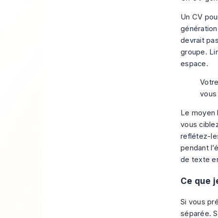
Un CV pour
génération
devrait pa
groupe. Li
espace.
Votre
vous 
Le moyen l
vous ciblez
reflétez-l
pendant l’
de texte e
Ce que j
Si vous pré
séparée. S