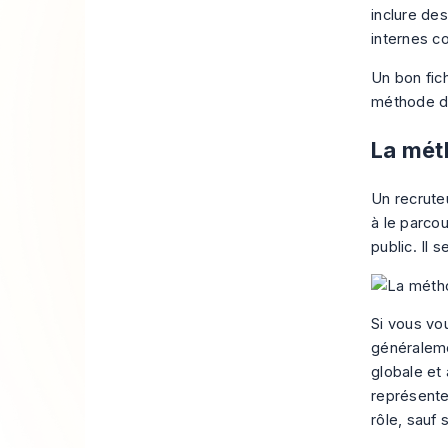
inclure de
internes co
Un bon fich
méthode de
La méth
Un recrute
à le parco
public. Il 
Si vous vou
généraleme
globale et
représente
rôle, sauf 