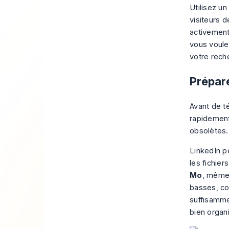
Utilisez un
visiteurs 
activement
vous voule
votre rech
Prépare
Avant de té
rapidement
obsolètes. 
LinkedIn p
les fichie
Mo
, même 
basses, c
suffisamme
bien organ