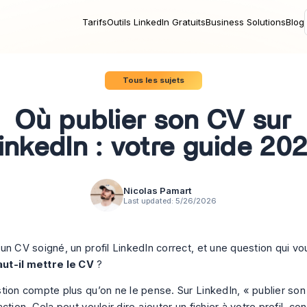
Tarifs
Outils LinkedIn Gratuits
Business Solutions
Blog
Tous les sujets
Où publier son CV sur
inkedIn : votre guide 20
Nicolas Pamart
Last updated:
5/26/2026
n CV soigné, un profil LinkedIn correct, et une question qui vou
aut-il mettre le CV
?
tion compte plus qu’on ne le pense. Sur LinkedIn, « publier son