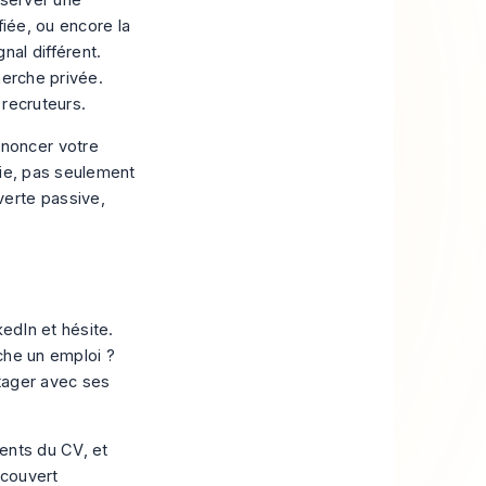
onserver une
fiée, ou encore la
al différent.
herche privée.
 recruteurs.
noncer votre
gie, pas seulement
verte passive,
kedIn et hésite.
rche un emploi ?
rtager avec ses
rents du CV, et
écouvert