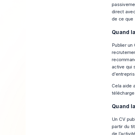
passivemen
direct ave
de ce que 
Quand la
Publier un
recrutement
recommande
active qui 
d’entrepri
Cela aide a
téléchargea
Quand la
Un CV publi
partir du t
de l’activi