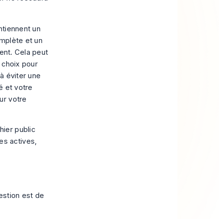
ntiennent un
mplète et un
ment. Cela peut
 choix pour
à éviter une
té et votre
ur votre
hier public
es actives,
uestion est de