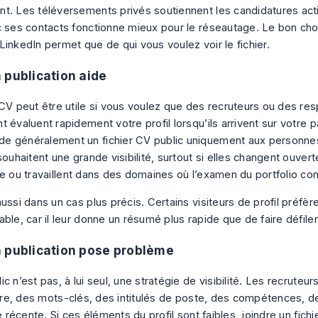
t. Les téléversements privés soutiennent les candidatures act
c ses contacts fonctionne mieux pour le réseautage. Le bon ch
LinkedIn permet que de qui vous voulez voir le fichier.
 publication aide
 CV peut être utile si vous voulez que des recruteurs ou des re
 évaluent rapidement votre profil lorsqu’ils arrivent sur votre 
 généralement un fichier CV public uniquement aux personne
souhaitent une grande visibilité, surtout si elles changent ouver
se ou travaillent dans des domaines où l’examen du portfolio co
ussi dans un cas plus précis. Certains visiteurs de profil préfè
ble, car il leur donne un résumé plus rapide que de faire défiler 
 publication pose problème
c n’est pas, à lui seul, une stratégie de visibilité. Les recruteu
itre, des mots-clés, des intitulés de poste, des compétences, de 
té récente. Si ces éléments du profil sont faibles, joindre un fich