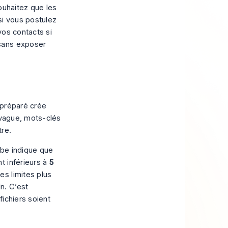
souhaitez que les
si vous postulez
vos contacts si
 sans exposer
l préparé crée
 vague, mots-clés
tre.
Tube indique que
t inférieurs à
5
es limites plus
In
. C’est
ichiers soient