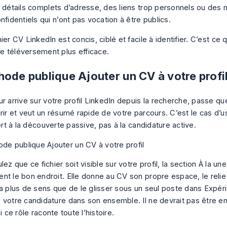
s détails complets d’adresse, des liens trop personnels ou des
nfidentiels qui n’ont pas vocation à être publics.
ier CV LinkedIn est concis, ciblé et facile à identifier. C’est ce
 téléversement plus efficace.
ode publique Ajouter un CV à votre profi
ur arrive sur votre profil LinkedIn depuis la recherche, passe 
urir et veut un résumé rapide de votre parcours. C’est le cas d’
sert à la découverte passive, pas à la candidature active.
lez que ce fichier soit visible sur votre profil, la section À la une
nt le bon endroit. Elle donne au CV son propre espace, le relie
 a plus de sens que de le glisser sous un seul poste dans Expé
 votre candidature dans son ensemble. Il ne devrait pas être en
si ce rôle raconte toute l’histoire.