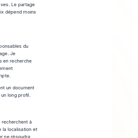
ives. Le partage
oix dépend moins
sponsables du
page. Je
s en recherche
tement
mpte.
rent un document
un long profil.
rs recherchent à
la localisation et
ier ne résoudra