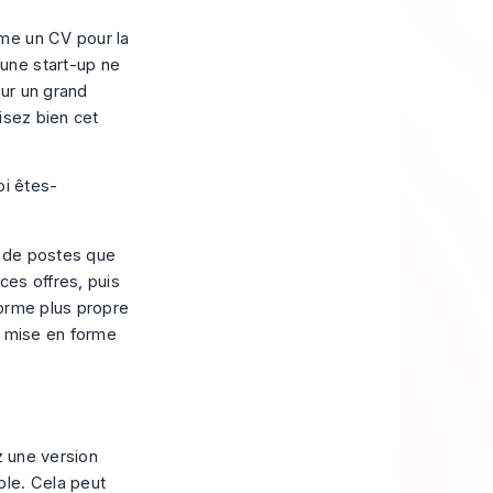
me un CV pour la
une start-up ne
ur un grand
isez bien cet
oi êtes-
s de postes que
ces offres, puis
forme plus propre
e mise en forme
z une version
ble. Cela peut