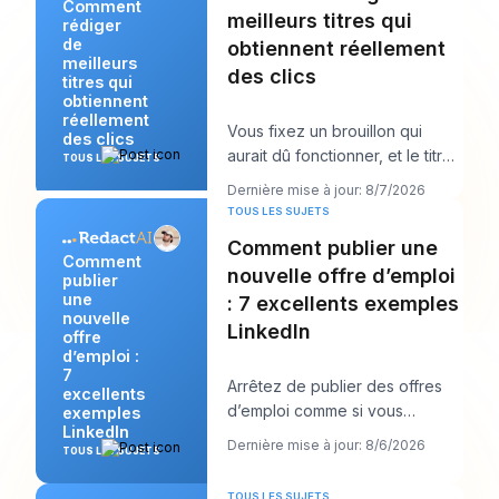
Comment
meilleurs titres qui
rédiger
de
obtiennent réellement
meilleurs
des clics
titres qui
obtiennent
réellement
Vous fixez un brouillon qui
des clics
aurait dû fonctionner, et le titre
TOUS LES SUJETS
est probablement la première
Dernière mise à jour: 8/7/2026
chose qu
TOUS LES SUJETS
Comment publier une
Comment
nouvelle offre d’emploi
publier
une
: 7 excellents exemples
nouvelle
LinkedIn
offre
d’emploi :
7
Arrêtez de publier des offres
excellents
d’emploi comme si vous
exemples
LinkedIn
remplissiez des formulaires et
Dernière mise à jour: 8/6/2026
TOUS LES SUJETS
commencez à les
TOUS LES SUJETS