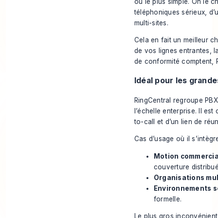
ou le plus simple. On le c
téléphoniques sérieux, d’
multi-sites.
Cela en fait un meilleur c
de vos lignes entrantes, l
de conformité comptent, R
Idéal pour les grande
RingCentral regroupe
PBX 
l’échelle enterprise
. Il es
to-call et d’un lien de réu
Cas d’usage où il s’intègre
Motion commercial
couverture distribu
Organisations mult
Environnements se
formelle.
Le plus gros inconvénient