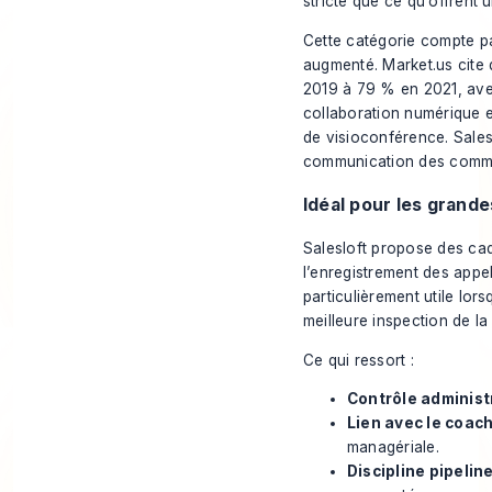
stricte que ce qu’offrent
Cette catégorie compte pa
augmenté. Market.us cite
2019 à 79 % en 2021, avec
collaboration numérique e
de visioconférence
. Sale
communication des comme
Idéal pour les grand
Salesloft propose
des cad
l’enregistrement des appel
particulièrement utile lor
meilleure inspection de la
Ce qui ressort :
Contrôle administr
Lien avec le coach
managériale.
Discipline pipeline