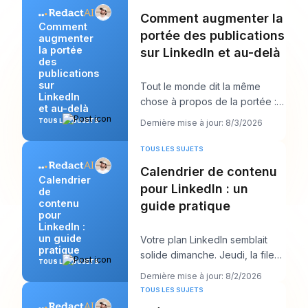
Comment augmenter la
Comment
portée des publications
augmenter
la portée
sur LinkedIn et au-delà
des
publications
sur
Tout le monde dit la même
LinkedIn
chose à propos de la portée :
et au-delà
publiez plus. Ce conseil semble
TOUS LES SUJETS
Dernière mise à jour: 8/3/2026
productif, m
TOUS LES SUJETS
Calendrier de contenu
Calendrier
pour LinkedIn : un
de
contenu
guide pratique
pour
LinkedIn :
un guide
Votre plan LinkedIn semblait
pratique
solide dimanche. Jeudi, la file
TOUS LES SUJETS
d’attente est vide, l’accroche
Dernière mise à jour: 8/2/2026
que vous
TOUS LES SUJETS