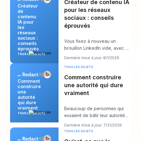
Créateur de contenu IA
Créateur
pour les réseaux
de
contenu
sociaux : conseils
IA pour
éprouvés
les
réseaux
sociaux :
Vous fixez à nouveau un
conseils
brouillon LinkedIn vide, avec un
éprouvés
appel client dans dix minutes et
TOUS LES SUJETS
Dernière mise à jour: 8/1/2026
un post qu
TOUS LES SUJETS
Comment construire
Comment
une autorité qui dure
construire
une
vraiment
autorité
qui dure
vraiment
Beaucoup de personnes qui
TOUS LES SUJETS
essaient de bâtir leur autorité
en font trop dans la mauvaise
Dernière mise à jour: 7/31/2026
direction. E
TOUS LES SUJETS