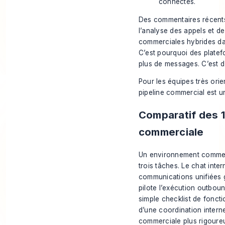
connectés.
Des commentaires récents
l’analyse des appels et d
commerciales hybrides d
C’est pourquoi des platef
plus de messages. C’est d
Pour les équipes très orie
pipeline commercial
est un
Comparatif des 1
commerciale
Un environnement commerci
trois tâches. Le chat int
communications unifiées g
pilote l’exécution outboun
simple checklist de foncti
d’une coordination intern
commerciale plus rigoure