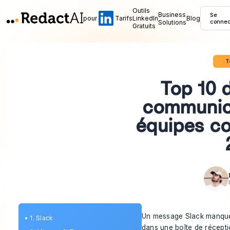
Outils
Business
Se
pour
Tarifs
LinkedIn
Blog
Solutions
connec
Gratuits
T
Top 10 d
communica
équipes c
Un message Slack manqué. 
•
1. Slack
dans une boîte de récepti