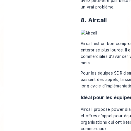
avez peut-être pas besoin
un vrai problème.
8. Aircall
Aircall est un bon compr
enterprise plus lourde. Il
commerciales d’avancer vi
mois.
Pour les équipes SDR dis
passent des appels, laiss
long cycle d’implémentati
Idéal pour les équip
Aircall propose
power dial
et offres d’appel pour éq
organisations qui ont be
commerciaux.