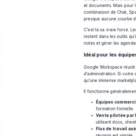
et documents. Mais pour l
combinaison de Chat, Spa
presque aucune courbe d’
C’est là sa vraie force. 
restent dans les outils qu’
notes et gérer les agenda
Idéal pour les équipe
Google Workspace réuni
d’administration
. Si votre
qu’une immense marketplac
Il fonctionne généralemen
Équipes commercia
formation formelle.
Vente pilotée par 
utilisant docs, shee
Flux de travail axé
réunion est simple.