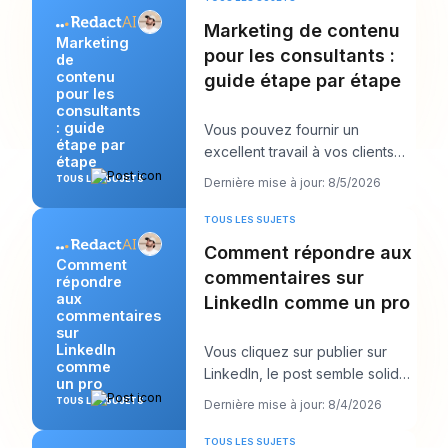
Marketing de contenu
Marketing
pour les consultants :
de
contenu
guide étape par étape
pour les
consultants
: guide
Vous pouvez fournir un
étape par
excellent travail à vos clients
étape
tout en vous sentant
TOUS LES SUJETS
Dernière mise à jour: 8/5/2026
étrangement invisible en
TOUS LES SUJETS
Comment répondre aux
Comment
commentaires sur
répondre
aux
LinkedIn comme un pro
commentaires
sur
LinkedIn
Vous cliquez sur publier sur
comme
LinkedIn, le post semble solide,
un pro
puis le vrai travail commence.
TOUS LES SUJETS
Dernière mise à jour: 8/4/2026
Quelque
TOUS LES SUJETS