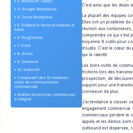
•
2. Microsoft Teams
C’est ainsi que les deals 
•
3. Google Workspace
La plupart des équipes c
•
4. Zoom Workplace
Elles ont un problème de 
•
5. Dialpad Ai Voice et Dialpad Ai
réunion aux composeurs, d
Sales
comprendre ce qui s’est p
•
6. RingCentral
moyenne
8 outils pour c
•
7. Front
d’outils
. C’est le cœur du
•
8. Aircall
qui la ralentit.
•
9. Outreach
Les bons outils de commu
•
10. Salesloft
frictions lors des transmis
•
Comparatif des 10 meilleurs
prospection, de découvert
outils de communication
support pour une transitio
commerciale
connexion de plus.
•
Arrêtez de bricoler, commencez
à intégrer
J’ai tendance à classer ce
engagement commercial. C’
commerciaux perdent le co
appels et les démos sont 
outbound est dispersée, 