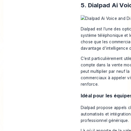
5. Dialpad Ai Voi
Dialpad est l’une des opti
système téléphonique et l
chose que les commerciaux
davantage d’intelligence d
C’est particulièrement uti
compte dans la vente mod
peut multiplier par neuf l
commerciaux à appeler vi
renforce.
Idéal pour les équipe
Dialpad propose
appels c
automatisés et intégrati
professionnel générique.
Là où il apporte de la vale