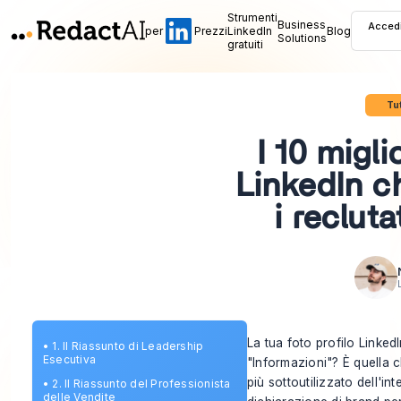
Strumenti
Business
Acced
per
Prezzi
LinkedIn
Blog
Solutions
gratuiti
Tut
I 10 migli
LinkedIn c
i reclut
La tua foto profilo LinkedIn
•
1. Il Riassunto di Leadership
Esecutiva
"Informazioni"? È quella c
più sottoutilizzato dell'in
•
2. Il Riassunto del Professionista
delle Vendite