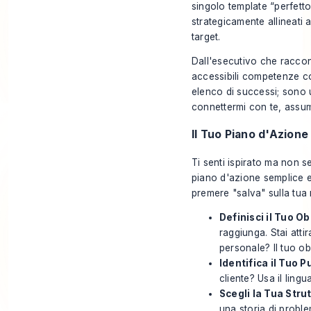
singolo template “perfetto
strategicamente allineati a
target.
Dall'esecutivo che raccon
accessibili competenze co
elenco di successi; sono 
connettermi con te, assume
Il Tuo Piano d'Azione
Ti senti ispirato ma non se
piano d'azione semplice e 
premere "salva" sulla tua
Definisci il Tuo Ob
raggiunga. Stai att
personale? Il tuo ob
Identifica il Tuo P
cliente? Usa il ling
Scegli la Tua Stru
una storia di proble