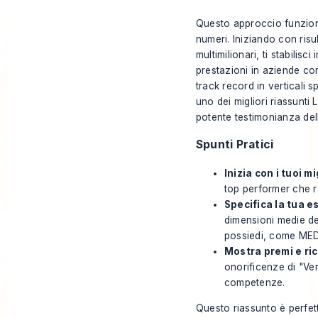
Questo approccio funziona 
numeri. Iniziando con risul
multimilionari, ti stabili
prestazioni in aziende c
track record in verticali s
uno dei migliori riassunti
potente testimonianza dell
Spunti Pratici
Inizia con i tuoi mi
top performer che r
Specifica la tua e
dimensioni medie deg
possiedi, come MED
Mostra premi e ri
onorificenze di "Ven
competenze.
Questo riassunto è perfet