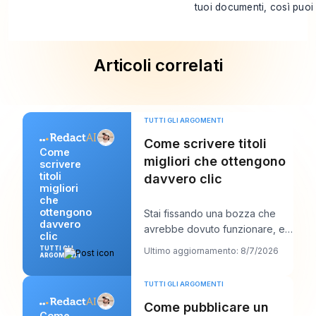
tuoi documenti, così puoi 
Articoli correlati
TUTTI GLI ARGOMENTI
Come scrivere titoli
Come
migliori che ottengono
scrivere
titoli
davvero clic
migliori
che
ottengono
Stai fissando una bozza che
davvero
avrebbe dovuto funzionare, e il
clic
titolo è probabilmente la prima
TUTTI GLI
Ultimo aggiornamento: 8/7/2026
ARGOMENTI
cosa che
TUTTI GLI ARGOMENTI
Come pubblicare un
Come