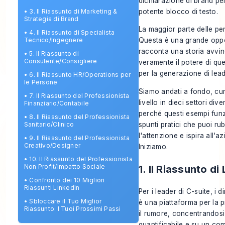
dichiarazione di brand per
potente blocco di testo.
•
3. Il Riassunto di Marketing &
Strategia di Brand
La maggior parte delle pe
•
4. Il Riassunto di Specialista
Tecnico/Ingegnere
Questa è una grande oppor
racconta una storia avvinc
•
5. Il Riassunto di
Consulente/Consigliere
veramente il potere di qu
per la generazione di lea
•
6. Il Riassunto HR/Operations per
le Persone
Siamo andati a fondo, cu
•
7. Il Riassunto del Professionista
livello in dieci settori di
Finanziario/Contabile
perché
questi esempi funz
•
8. Il Riassunto del Professionista
spunti pratici che puoi rub
Sanitario/Clinico
l'attenzione e ispira all'a
•
9. Il Riassunto del Professionista
Creativo/Designer
Iniziamo.
•
10. Il Riassunto del Professionista
1. Il Riassunto d
Non Profit/Impatto Sociale
•
Confronto dei 10 Migliori
Riassunti LinkedIn
Per i leader di C-suite, i 
•
Sbloccare il Tuo Miglior
è una piattaforma per la p
Riassunto: I Tuoi Prossimi Passi
il rumore, concentrandosi s
quantificabile e su un com