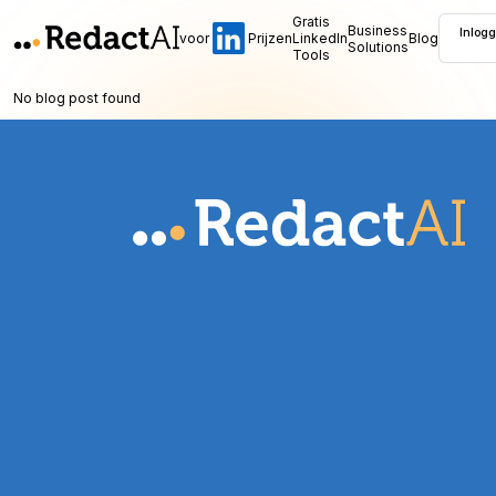
Gratis
Business
Inlog
voor
Prijzen
LinkedIn
Blog
Solutions
Tools
No blog post found