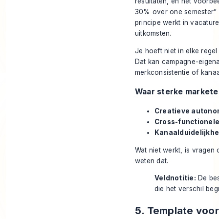
resultaten, en het voorb
30% over one semester” 
principe werkt in vacatur
uitkomsten.
Je hoeft niet in elke rege
Dat kan campagne-eigenaar
merkconsistentie of kanaa
Waar sterke markete
Creatieve autono
Cross-functionele
Kanaalduidelijkhe
Wat niet werkt, is vragen o
weten dat.
Veldnotitie:
De bes
die het verschil beg
5. Template voor