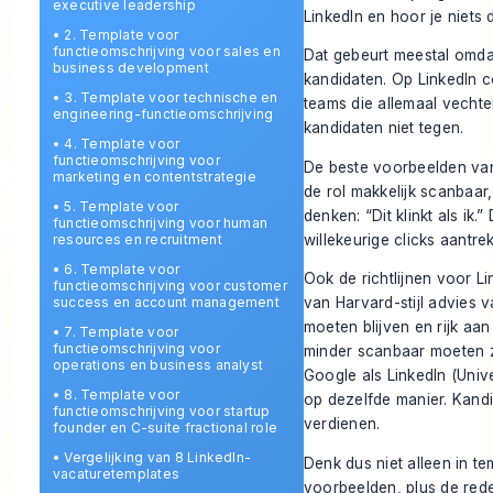
executive leadership
LinkedIn en hoor je niets d
•
2. Template voor
functieomschrijving voor sales en
Dat gebeurt meestal omdat
business development
kandidaten. Op LinkedIn co
•
3. Template voor technische en
teams die allemaal vechten
engineering-functieomschrijving
kandidaten niet tegen.
•
4. Template voor
functieomschrijving voor
De beste voorbeelden van
marketing en contentstrategie
de rol makkelijk scanbaar
•
5. Template voor
denken: “Dit klinkt als ik.
functieomschrijving voor human
willekeurige clicks aantrek
resources en recruitment
•
6. Template voor
Ook de richtlijnen voor L
functieomschrijving voor customer
success en account management
van Harvard-stijl advies 
moeten blijven en rijk a
•
7. Template voor
functieomschrijving voor
minder scanbaar moeten z
operations en business analyst
Google als LinkedIn (
Univ
•
8. Template voor
op dezelfde manier. Kandi
functieomschrijving voor startup
verdienen.
founder en C-suite fractional role
•
Vergelijking van 8 LinkedIn-
Denk dus niet alleen in te
vacaturetemplates
voorbeelden, plus de re