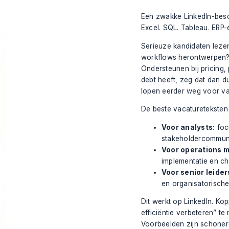
Een zwakke LinkedIn-besch
Excel. SQL. Tableau. ERP
Serieuze kandidaten leze
workflows herontwerpen? 
Ondersteunen bij pricing,
debt heeft, zeg dat dan du
lopen eerder weg voor va
De beste vacatureteksten
Voor analysts:
focu
stakeholdercommuni
Voor operations 
implementatie en c
Voor senior leider
en organisatorische
Dit werkt op LinkedIn. Ko
efficiëntie verbeteren” te
Voorbeelden zijn schoner