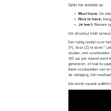
Splits het duidelijk op:
Must have:
De stac
Nice to have:
Aangr
Je leert:
Nieuwe sys
Die structuur trekt serie
Een nuttig model voor het
[Y], door [Z] te doen.” Li
studies, met voorbeelden
140 uur per maand werd b
genereren, of trial-to-p
Rank voorbeelden van erv
de uitdaging, het resultaa
Een korte visuele walkth