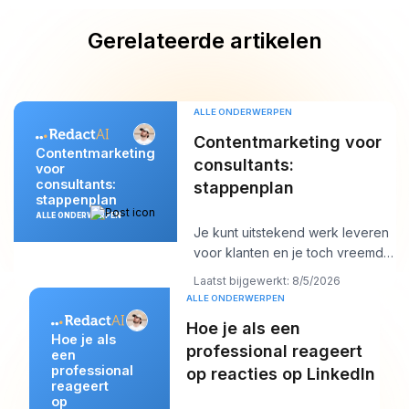
Gerelateerde artikelen
ALLE ONDERWERPEN
Contentmarketing voor
Contentmarketing
consultants:
voor
consultants:
stappenplan
stappenplan
ALLE ONDERWERPEN
Je kunt uitstekend werk leveren
voor klanten en je toch vreemd
genoeg onzichtbaar voelen
Laatst bijgewerkt: 8/5/2026
online. Het
ALLE ONDERWERPEN
Hoe je als een
Hoe je als
professional reageert
een
professional
op reacties op LinkedIn
reageert
op