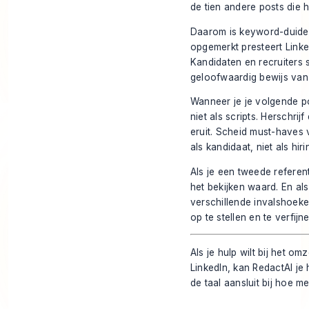
de tien andere posts die h
Daarom is keyword-duideli
opgemerkt presteert Linke
Kandidaten en recruiters 
geloofwaardig bewijs van 
Wanneer je je volgende po
niet als scripts. Herschrij
eruit. Scheid must-haves 
als kandidaat, niet als hir
Als je een tweede referent
het bekijken waard. En al
verschillende invalshoeke
op te stellen en te verfijne
Als je hulp wilt bij het o
LinkedIn, kan
RedactAI
je 
de taal aansluit bij hoe m