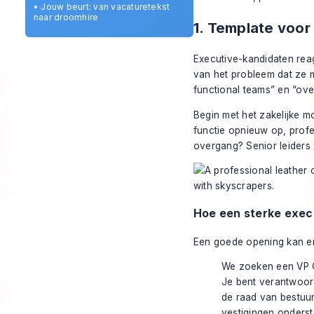
•
Jouw beurt: van vacaturetekst
naar droomhire
1. Template voor
Executive-kandidaten rea
van het probleem dat ze 
functional teams” en “ove
Begin met het zakelijke m
functie opnieuw op, profe
overgang? Senior leiders
Hoe een sterke execu
Een goede opening kan er 
We zoeken een VP O
Je bent verantwoord
de raad van bestuu
vestigingen onders