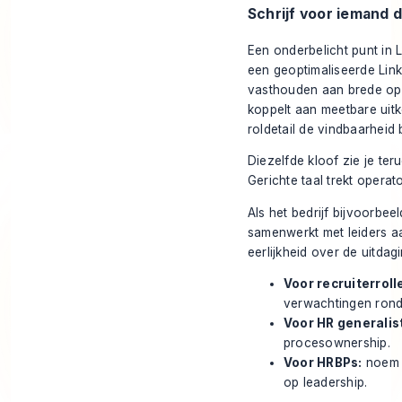
Schrijf voor iemand 
Een onderbelicht punt in 
een geoptimaliseerde Link
vasthouden aan brede opm
koppelt aan meetbare uitk
roldetail de vindbaarheid
Diezelfde kloof zie je ter
Gerichte taal trekt opera
Als het bedrijf bijvoorbee
samenwerkt met leiders aa
eerlijkheid over de uitdagi
Voor recruiterroll
verwachtingen rond
Voor HR generalis
procesownership.
Voor HRBPs:
noem a
op leadership.