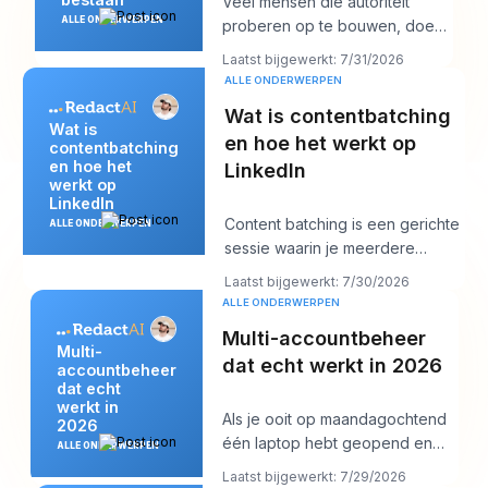
Veel mensen die autoriteit
ALLE ONDERWERPEN
proberen op te bouwen, doen
te veel van het verkeerde. Ze
Laatst bijgewerkt: 7/31/2026
posten meer, ja
ALLE ONDERWERPEN
Wat is contentbatching
Wat is
en hoe het werkt op
contentbatching
en hoe het
LinkedIn
werkt op
LinkedIn
Content batching is een gerichte
ALLE ONDERWERPEN
sessie waarin je meerdere
LinkedIn-posts in één keer maakt
Laatst bijgewerkt: 7/30/2026
en ze ve
ALLE ONDERWERPEN
Multi-accountbeheer
Multi-
dat echt werkt in 2026
accountbeheer
dat echt
werkt in
Als je ooit op maandagochtend
2026
één laptop hebt geopend en
ALLE ONDERWERPEN
twaalf logins, zes
Laatst bijgewerkt: 7/29/2026