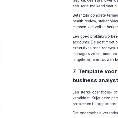
Gebruik geen taal over kla
een serieuze kandidaat ni
Beter zijn concrete terme
health review, stakehold
mensen zichzelf te herke
Een goed praktijkvoorbee
accounts. De post moet p
executives rond renewal 
managers zoekt, moet vo
langetermijnvertrouwen b
7. Template voor
business analys
Een sterke operations- o
kandidaat. Krijgt deze pe
problemen te rapporteren 
Dat onderscheid verandert 