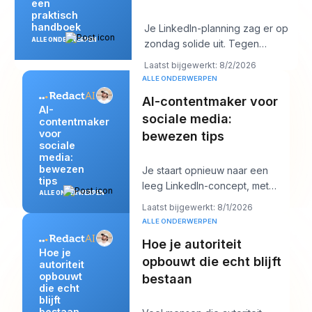
een
praktisch
handboek
Je LinkedIn-planning zag er op
ALLE ONDERWERPEN
zondag solide uit. Tegen
donderdag is de wachtrij leeg,
Laatst bijgewerkt: 8/2/2026
voelt de hook
ALLE ONDERWERPEN
AI-contentmaker voor
AI-
sociale media:
contentmaker
voor
bewezen tips
sociale
media:
bewezen
Je staart opnieuw naar een
tips
leeg LinkedIn-concept, met
ALLE ONDERWERPEN
over tien minuten een
Laatst bijgewerkt: 8/1/2026
klantgesprek en een post
ALLE ONDERWERPEN
Hoe je autoriteit
Hoe je
opbouwt die echt blijft
autoriteit
opbouwt
bestaan
die echt
blijft
bestaan