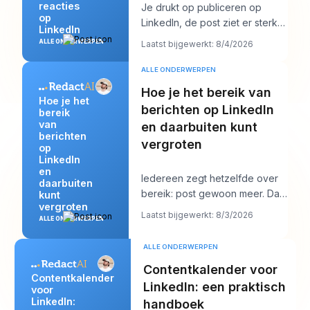
reacties
Je drukt op publiceren op
op
LinkedIn, de post ziet er sterk
LinkedIn
uit, en dan begint het werk pas
ALLE ONDERWERPEN
Laatst bijgewerkt: 8/4/2026
echt. Er v
ALLE ONDERWERPEN
Hoe je het bereik van
Hoe je het
berichten op LinkedIn
bereik
van
en daarbuiten kunt
berichten
vergroten
op
LinkedIn
en
Iedereen zegt hetzelfde over
daarbuiten
bereik: post gewoon meer. Dat
kunt
vergroten
advies klinkt productief, maar
Laatst bijgewerkt: 8/3/2026
ALLE ONDERWERPEN
het verber
ALLE ONDERWERPEN
Contentkalender voor
Contentkalender
LinkedIn: een praktisch
voor
LinkedIn:
handboek