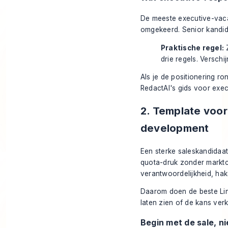
De meeste executive-vaca
omgekeerd. Senior kandida
Praktische regel:
Z
drie regels. Versch
Als je de positionering ro
RedactAI's gids voor exe
2. Template voor
development
Een sterke saleskandidaat
quota-druk zonder marktc
verantwoordelijkheid, hak
Daarom doen de beste Li
laten zien of de kans ver
Begin met de sale, n