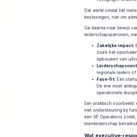
Dat werkt omdat het metee
beslissingen, niet om admin
Ga daarna naar bewijs van
leiderschapspatronen, niet
Zakelijke impact:
B
zoals het opschalen
opbouwen van uitvo
Leiderschapscont
regionale leiders 
Fase-fit:
Een startu
De ene moet ambig
operationele discip
Een praktisch voorbeeld: 
met ondersteuning bij fund
een VP Operations zoekt,
teamleiderschap benadru
Wat executive-respo