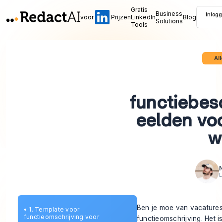
Gratis
Business
Inlog
voor
Prijzen
LinkedIn
Blog
Solutions
Tools
Al
functiebes
eelden voo
w
L
Ben je moe van vacatures 
•
1. Template voor
functieomschrijving voor
functieomschrijving. Het is