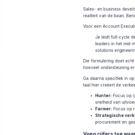
Sales- en business deve
realiteit van de baan. B
Voor een Account Executiv
Je leidt full-cycle
leaders in het mid-
solutions engineeri
Die formulering doet echt 
hoeveel ondersteuning er 
Ga daarna specifiek in op 
taal hier creëert de verk
Hunter:
Focus op o
snelheid van uitvoer
Farmer:
Focus op re
Strategische verk
procurement en ges
Voeg cijfers toe wa