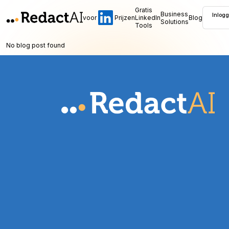
Gratis
Business
Inlog
voor
Prijzen
LinkedIn
Blog
Solutions
Tools
No blog post found