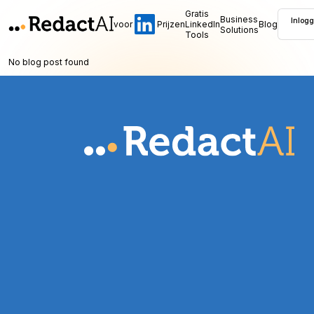
Gratis
Business
Inlog
voor
Prijzen
LinkedIn
Blog
Solutions
Tools
No blog post found