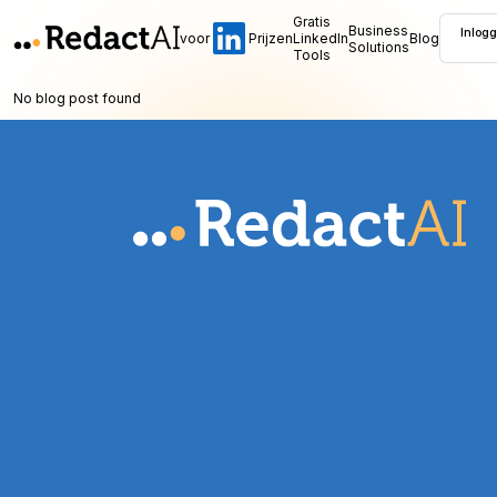
Gratis
Business
Inlog
voor
Prijzen
LinkedIn
Blog
Solutions
Tools
No blog post found