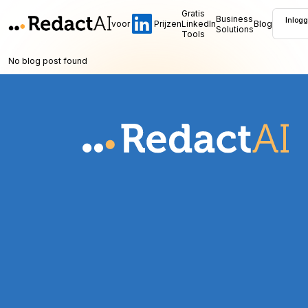
Gratis
Business
Inlog
voor
Prijzen
LinkedIn
Blog
Solutions
Tools
No blog post found