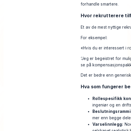
forhandle smartere.
Hvor rekrutterere tilf
Et av de mest nyttige rekr
For eksempel:
«Hvis du er interessert i r
‘Jeg er begeistret for mul
se på kompensasjonspakken
Det er bedre enn generiske
Hva som fungerer be
Rollespesifikk kon
ingeniør og en drifts
Beslutningsrammi
mer enn begge deler
Varselinnlegg:
Noen
selskapet realistisk