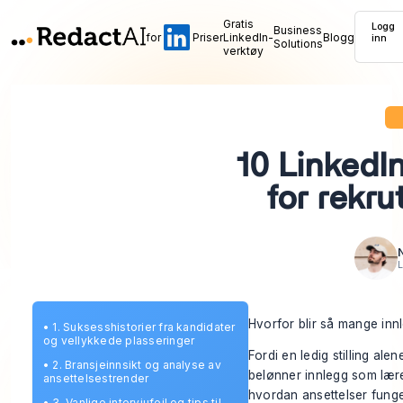
Gratis
Logg
Business
for
Priser
LinkedIn-
Blogg
inn
Solutions
verktøy
10 LinkedI
for rekru
L
Hvorfor blir så mange innle
•
1. Suksesshistorier fra kandidater
og vellykkede plasseringer
Fordi en ledig stilling ale
•
2. Bransjeinnsikt og analyse av
belønner innlegg som lære
ansettelsestrender
hvordan ansettelser funger
•
3. Vanlige intervjufeil og tips til