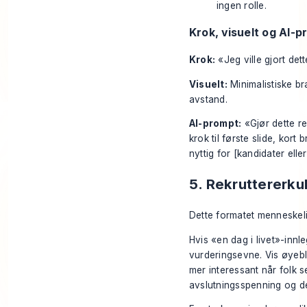
ingen rolle.
Krok, visuelt og AI-
Krok:
«Jeg ville gjort det
Visuelt:
Minimalistiske br
avstand.
AI-prompt:
«Gjør dette re
krok til første slide, kor
nyttig for [kandidater elle
5. Rekruttererkul
Dette formatet menneskelig
Hvis «en dag i livet»-innle
vurderingsevne. Vis øyebli
mer interessant når folk s
avslutningsspenning og d