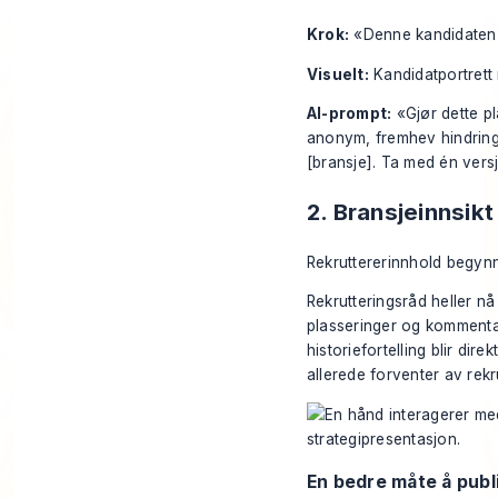
Krok:
«Denne kandidaten tr
Visuelt:
Kandidatportrett 
AI-prompt:
«Gjør dette pl
anonym, fremhev hindringe
[bransje]. Ta med én ver
2. Bransjeinnsik
Rekruttererinnhold begynne
Rekrutteringsråd heller nå
plasseringer og kommentar
historiefortelling blir direk
allerede forventer av rekru
En bedre måte å publ