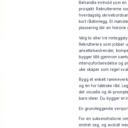
Behandle innhold som en de
prosjekt. Rekruttererne so
hverdagslig skrivebordsarb
kort rådinnlegg. Et mønste
plassering blir en histori
Velg to eller tre innleggs
Rekrutterere som jobber u
ansettelsestrender, komp
bygger tillit gjennom samta
intervjuforberedelse og pr
uke skaper som regel sva
Bygg et enkelt rammeverk 
og én for taktiske råd. Le
det visuelle og AI-prompt
bare ideer. Du bygger et i
En grunnleggende versjon s
For en suksesshistorie om
endret seg, og avslutt me