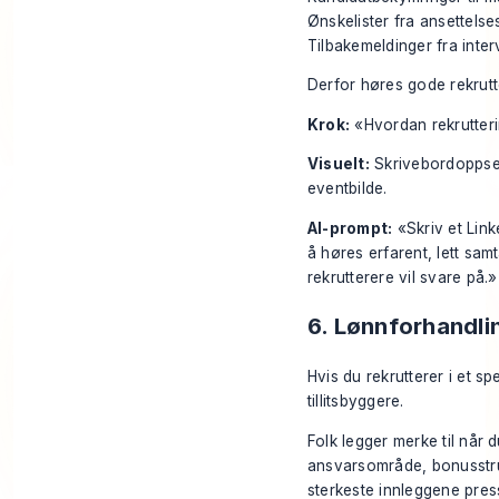
Ønskelister fra ansettelsesa
Tilbakemeldinger fra interv
Derfor høres gode rekrutt
Krok:
«Hvordan rekrutteri
Visuelt:
Skrivebordoppsett
eventbilde.
AI-prompt:
«Skriv et Link
å høres erfarent, lett sa
rekrutterere vil svare på.»
6. Lønnforhandl
Hvis du rekrutterer i et s
tillitsbyggere.
Folk legger merke til når 
ansvarsområde, bonusstruktur
sterkeste innleggene pres