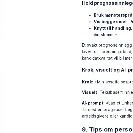
Hold prognoseinnleg
Bruk mønstersprå
Vis begge sider:
Pr
Knytt til handling:
din stemmer.
Et svakt prognoseinnlegg si
lavverdi-screeningarbeid,
kandidatkvalitet vil bli mer
Krok, visuelt og AI-
Krok:
«Min ansettelsesprog
Visuelt:
Tekstbasert innleg
AI-prompt:
«Lag et Linked
Ta med én prognose, begr
arbeidsgivere eller kandid
9. Tips om perso