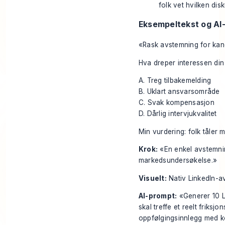
folk vet hvilken disk
Eksempeltekst og AI
«Rask avstemning for kand
Hva dreper interessen din
A. Treg tilbakemelding
B. Uklart ansvarsområde
C. Svak kompensasjon
D. Dårlig intervjukvalitet
Min vurdering: folk tåler 
Krok:
«En enkel avstemni
markedsundersøkelse.»
Visuelt:
Nativ LinkedIn-av
AI-prompt:
«Generer 10 Li
skal treffe et reelt friksjo
oppfølgingsinnlegg med 