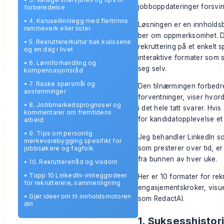
jobboppdateringer forsvin
forberedelse
•
4. Karusellinnlegg med flertrinns
Løsningen er en innholdsbl
rammeverk eller lister
ber om oppmerksomhet. Del
•
5. Rekruttererkultur bak kulissene
rekruttering på et enkelt 
og en dag i livet
interaktive formater som 
•
6. Lønnforhandling og
seg selv.
kompensasjonsråd
•
7. Raske spørsmål og
Den tilnærmingen forbedre
avstemninger
forventninger, viser hvor
•
8. Jobbmarkedsprognoser og
i det hele tatt svarer. Hv
kommentarer om fremtidens
for kandidatopplevelse
et
arbeid
•
9. Tips om personlig
Jeg behandler LinkedIn so
merkevarebygging spesifikt for
som presterer over tid, er 
jobbsøkere og fagfolk
fra bunnen av hver uke.
•
10. Rekruttererråd og visdom
•
Topp 10 LinkedIn-innleggsideer
Her er 10 formater for rekr
for rekrutterere, sammenligning
engasjementskroker, visue
•
Gjør ideer om til innholdsmotoren
som RedactAI.
din
1. Suksesshistor