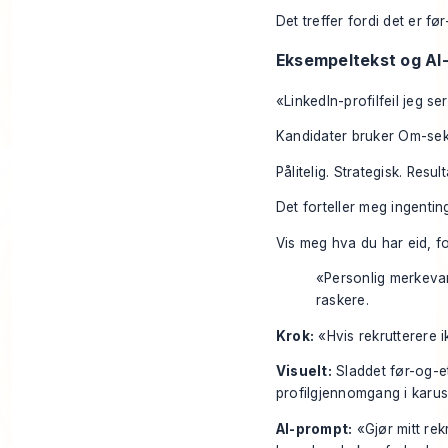
Det treffer fordi det er fø
Eksempeltekst og AI
«LinkedIn-profilfeil jeg ser
Kandidater bruker Om-seks
Pålitelig. Strategisk. Result
Det forteller meg ingentin
Vis meg hva du har eid, for
«Personlig merkevar
raskere.
Krok:
«Hvis rekrutterere i
Visuelt:
Sladdet før-og-et
profilgjennomgang i karus
AI-prompt:
«Gjør mitt rek