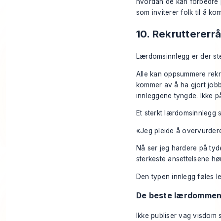
hvordan de kan forbedre p
som inviterer folk til å kom
10. Rekruttererr
Lærdomsinnlegg er der st
Alle kan oppsummere rekru
kommer av å ha gjort jobb
innleggene tyngde. Ikke på
Et sterkt lærdomsinnlegg s
«Jeg pleide å overvurdere 
Nå ser jeg hardere på tyd
sterkeste ansettelsene hør
Den typen innlegg føles l
De beste lærdommene 
Ikke publiser vag visdom 