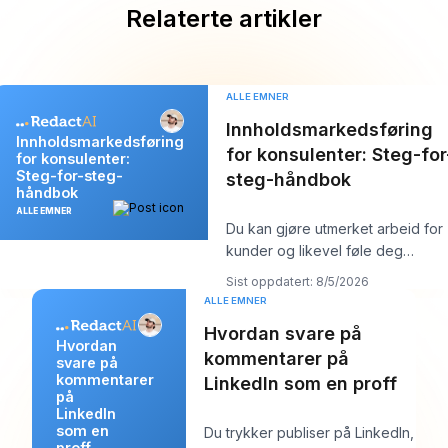
Relaterte artikler
ALLE EMNER
Innholdsmarkedsføring
Innholdsmarkedsføring
for konsulenter: Steg-for
for konsulenter:
Steg-for-steg-
steg-håndbok
håndbok
ALLE EMNER
Du kan gjøre utmerket arbeid for
kunder og likevel føle deg
merkelig usynlig på nettet.
Sist oppdatert: 8/5/2026
Arbeidet bli
ALLE EMNER
Hvordan svare på
Hvordan
kommentarer på
svare på
kommentarer
LinkedIn som en proff
på
LinkedIn
som en
Du trykker publiser på LinkedIn,
proff