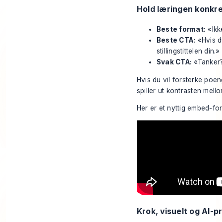
Hold læringen konkr
Beste format:
«Ikke
Beste CTA:
«Hvis du
stillingstittelen din.»
Svak CTA:
«Tanker?»
Hvis du vil forsterke poe
spiller ut kontrasten mell
Her er et nyttig embed-fo
Krok, visuelt og AI-