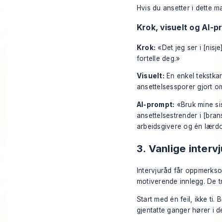
Hvis du ansetter i dette m
Krok, visuelt og AI-
Krok:
«Det jeg ser i [nisj
fortelle deg.»
Visuelt:
En enkel tekstkar
ansettelsessporer gjort om
AI-prompt:
«Bruk mine sis
ansettelsestrender i [bran
arbeidsgivere og én lærdom
3. Vanlige intervj
Intervjuråd får oppmerkso
motiverende innlegg. De t
Start med én feil, ikke ti.
gjentatte ganger hører i de