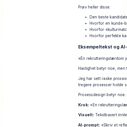
Prøv heller disse:
Den beste kandidate
Hvorfor en kunde-bri
Hvorfor «kulturmatc
Hvorfor perfekte kan
Eksempeltekst og AI
«Én rekrutteringslærdom j
Hastighet betyr noe, men t
Jeg har sett raske prosess
tregere prosesser holde s
Prosessdesign betyr noe. M
Krok:
«En rekrutteringslæ
Visuelt:
Tekstbasert innleg
AI-prompt:
«Skriv et refl