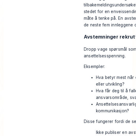
tilbakemeldingsundersøkel
stedet for en enveissendin
måte å tenke på. En avstem
de neste fem innleggene d
Avstemninger rekrutt
Dropp vage spørsmål som «F
ansettelsesspenning.
Eksempler:
Hva betyr mest når d
eller utvikling?
Hva får deg til å fal
ansvarsområde, sva
Ansettelsesansvarlig
kommunikasjon?
Disse fungerer fordi de 
Ikke publiser en avs