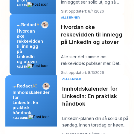
innlegget ser solid ut, og så
ALLE EMNER
begynner arbeidet. Noen få
Sist oppdatert: 8/4/2026
kommentare
ALLE EMNER
Hvordan øke
Hvordan
rekkevidden til innlegg
øke
rekkevidden
på LinkedIn og utover
til innlegg
på
LinkedIn
Alle sier det samme om
og utover
rekkevidde: publiser mer. Det
ALLE EMNER
rådet høres produktivt ut, men
Sist oppdatert: 8/3/2026
det skjuler som
ALLE EMNER
Innholdskalender for
Innholdskalender
LinkedIn: En praktisk
for
LinkedIn: En
håndbok
praktisk
håndbok
LinkedIn-planen din så solid ut på
ALLE EMNER
søndag. Innen torsdag er køen
tom, hooken du likte føles flat, og