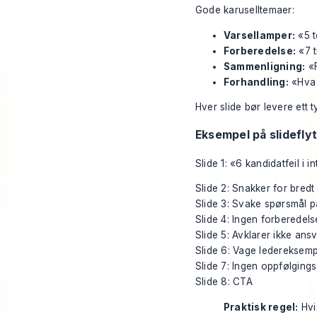
Gode karuselltemaer:
Varsellamper:
«5 t
Forberedelse:
«7 t
Sammenligning:
«F
Forhandling:
«Hva d
Hver slide bør levere ett t
Eksempel på slidefly
Slide 1: «6 kandidatfeil i i
Slide 2: Snakker for bredt
Slide 3: Svake spørsmål p
Slide 4: Ingen forberede
Slide 5: Avklarer ikke an
Slide 6: Vage ledereksemp
Slide 7: Ingen oppfølgings
Slide 8: CTA
Praktisk regel:
Hvis