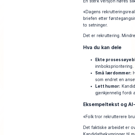
En sterk versjon høres slik
«Dagens rekrutteringsreal
briefen etter førstegangsi
to setninger.
Det er rekruttering. Mind
Hva du kan dele
Ekte prosessøyebl
innboksprioritering.
Små lærdommer:
H
som endret en anset
Lett humor:
Kandida
gjenkjennelig fordi 
Eksempeltekst og AI
«Folk tror rekrutterere b
Det faktiske arbeidet er o
Kandidatbekymringer til m