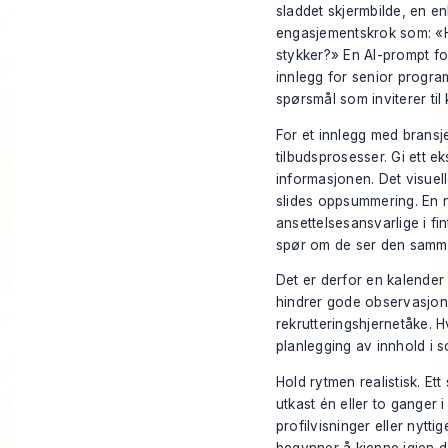
sladdet skjermbilde, en enk
engasjementskrok som: «Hv
stykker?» En AI-prompt fo
innlegg for senior progra
spørsmål som inviterer ti
For et innlegg med bransjei
tilbudsprosesser. Gi ett e
informasjonen. Det visuell
slides oppsummering. En 
ansettelsesansvarlige i fi
spør om de ser den samm
Det er derfor en kalender 
hindrer gode observasjone
rekrutteringshjernetåke. H
planlegging av innhold i s
Hold rytmen realistisk. Ett
utkast én eller to ganger 
profilvisninger eller nytt
begynner å kjenne igjen dø