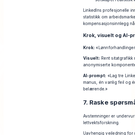
LinkedIns profesjonelle i
statistikk om arbeidsmark
kompensasjonsinnlegg når 
Krok, visuelt og AI-
Krok:
«Lønnforhandlinger 
Visuelt:
Rent sitatgrafikk 
anonymiserte komponente
AI-prompt:
«Lag tre Linke
manus, én vanlig feil og 
belærende.»
7. Raske spørsm
Avstemninger er undervurde
lettvektsforskning.
Uavhengig veiledning for 