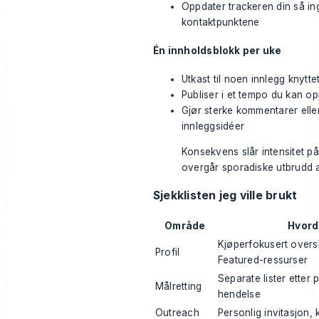
Oppdater trackeren din så in
kontaktpunktene
Én innholdsblokk per uke
Utkast til noen innlegg knytt
Publiser i et tempo du kan op
Gjør sterke kommentarer eller
innleggsidéer
Konsekvens slår intensitet på
overgår sporadiske utbrudd 
Sjekklisten jeg ville brukt
Område
Hvord
Kjøperfokusert oversk
Profil
Featured-ressurser
Separate lister etter 
Målretting
hendelse
Outreach
Personlig invitasjon,