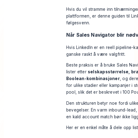
Hvis du vil stramme inn tilnærminge
plattformen, er denne guiden til
Lin
følgesvenn.
Når Sales Navigator blir nød
Hvis LinkedIn er en reell pipeline-k
ganske raskt å være valgfritt.
Beste praksis er å bruke Sales Navi
lister etter
selskapsstørrelse, bran
Boolean-kombinasjoner
, og dere
for ulike stadier eller kampanjer i s
pool, slik det er beskrevet i
100 Pou
Den strukturen betyr noe fordi ulik
bevegelser. En varm inbound-lead,
en kald account match bør ikke li
Her er en enkel måte å dele opp list