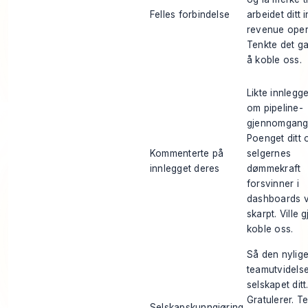
Felles forbindelse
arbeidet ditt 
revenue oper
Tenkte det g
å koble oss.
Likte innlegget
om pipeline-
gjennomgang
Poenget ditt 
Kommenterte på
selgernes
innlegget deres
dømmekraft
forsvinner i
dashboards 
skarpt. Ville 
koble oss.
Så den nylig
teamutvidelse
selskapet ditt
Gratulerer. T
Selskapskunngjøring