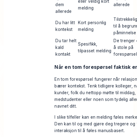
eller veldig kort
dem
allerede
melding
allerede
Tilstrekkel
Du har litt
Kort personlig
til å begru
kontekst
melding
påminnelse
Du tar helt
De trenger 
Spesifikk,
kald
å stole på
tilpasset melding
kontakt
forespørse
Når en tom forespørsel faktisk e
En tom forespørsel fungerer når relasjo
bærer kontekst. Tenk tidligere kolleger,
kunder, folk du nettopp møtte til middag,
medstudenter eller noen som tydelig alle
navnet ditt.
I slike tilfeller kan en melding føles merke
Den kan til og med gjøre deg tregere og 
interaksjon til å føles manusbasert.