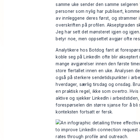
samme uke sender den samme selgeren 1
personer som nylig har publisert, komme
av innleggene deres først, og strammer 
overskriften på profilen. Akseptgraden sk
Jeg har sett det mønsteret igjen og igje
betyr noe, men oppsettet avgjør ofte resu
Analytikere hos
Botdog fant
at forespørs
koble seg på LinkedIn ofte blir akseptert
mange avgjørelser innen den første time
store flertallet innen en uke. Analysen d
også på sterkere sendetidspunkter i arbe
hverdager, særlig tirsdag og onsdag. Br
en praktisk regel, ikke som overtro. Hvis
aktive og sjekker LinkedIn i arbeidstiden,
forespørselen din større sjanse for å bli
konteksten fortsatt er fersk.