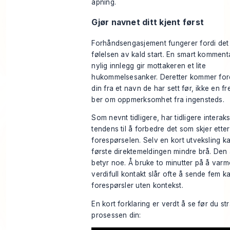
åpning.
Gjør navnet ditt kjent først
Forhåndsengasjement fungerer fordi det 
følelsen av kald start. En smart komment
nylig innlegg gir mottakeren et lite
hukommelsesanker. Deretter kommer for
din fra et navn de har sett før, ikke en
ber om oppmerksomhet fra ingensteds.
Som nevnt tidligere, har tidligere intera
tendens til å forbedre det som skjer etter
forespørselen. Selv en kort utveksling k
første direktemeldingen mindre brå. Den
betyr noe. Å bruke to minutter på å var
verdifull kontakt slår ofte å sende fem k
forespørsler uten kontekst.
En kort forklaring er verdt å se før du s
prosessen din: