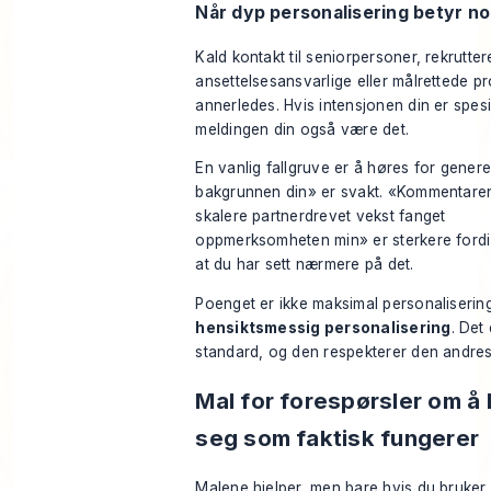
Når dyp personalisering betyr n
Kald kontakt til seniorpersoner, rekrutter
ansettelsesansvarlige eller målrettede p
annerledes. Hvis intensjonen din er spesi
meldingen din også være det.
En vanlig fallgruve er å høres for generel
bakgrunnen din» er svakt. «Kommentare
skalere partnerdrevet vekst fanget
oppmerksomheten min» er sterkere fordi
at du har sett nærmere på det.
Poenget er ikke maksimal personalisering
hensiktsmessig personalisering
. Det
standard, og den respekterer den andres 
Mal for forespørsler om å
seg som faktisk fungerer
Malene hjelper, men bare hvis du bruke