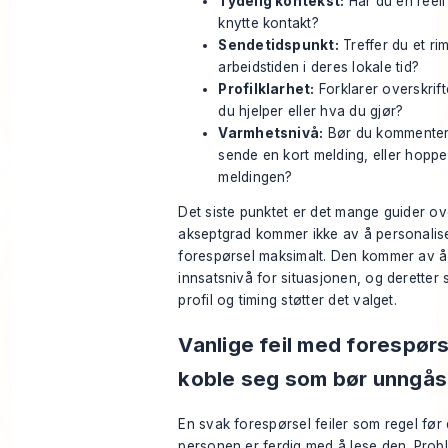
Tydelig kontekst:
Har du en reell 
knytte kontakt?
Sendetidspunkt:
Treffer du et rim
arbeidstiden i deres lokale tid?
Profilklarhet:
Forklarer overskrif
du hjelper eller hva du gjør?
Varmhetsnivå:
Bør du kommentere
sende en kort melding, eller hoppe
meldingen?
Det siste punktet er det mange guider ov
akseptgrad kommer ikke av å personalis
forespørsel maksimalt. Den kommer av å 
innsatsnivå for situasjonen, og deretter 
profil og timing støtter det valget.
Vanlige feil med forespørs
koble seg som bør unngås
En svak forespørsel feiler som regel før
personen er ferdig med å lese den. Prob