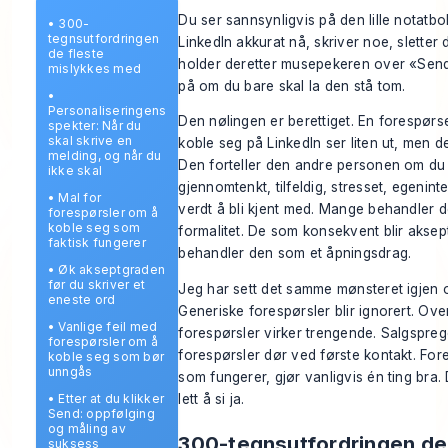
Du ser sannsynligvis på den lille notatb
•
300-
tegnsutfordringen
LinkedIn akkurat nå, skriver noe, sletter 
de fleste
holder deretter musepekeren over «Send
mislykkes med
på om du bare skal la den stå tom.
•
Personaliseringens
Den nølingen er berettiget. En forespørs
spekter: Når du
skal skrive en
koble seg på LinkedIn ser liten ut, men d
melding, og når du
Den forteller den andre personen om du
ikke skal
gjennomtenkt, tilfeldig, stresset, egeninte
•
Mal for
verdt å bli kjent med. Mange behandler 
forespørsler om å
koble seg som
formalitet. De som konsekvent blir aksept
faktisk fungerer
behandler den som et åpningsdrag.
•
Øk akseptgraden
før du skriver et
Jeg har sett det samme mønsteret igjen o
eneste ord
Generiske forespørsler blir ignorert. Ove
•
Vanlige feil med
forespørsler virker trengende. Salgspre
forespørsler om å
forespørsler dør ved første kontakt. For
koble seg som bør
unngås
som fungerer, gjør vanligvis én ting bra.
lett å si ja.
•
Etter at du klikker
Send: oppfølging
og måling av
300-tegnsutfordringen de
suksess