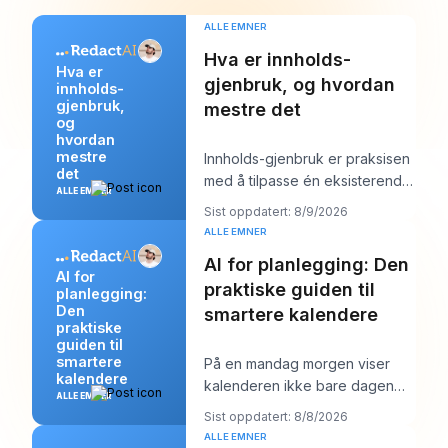
ALLE EMNER
Hva er innholds-
Hva er
gjenbruk, og hvordan
innholds-
gjenbruk,
mestre det
og
hvordan
mestre
Innholds-gjenbruk er praksisen
det
med å tilpasse én eksisterende
ALLE EMNER
ressurs til flere
Sist oppdatert: 8/9/2026
plattformtilpassede
ALLE EMNER
AI for planlegging: Den
AI for
praktiske guiden til
planlegging:
Den
smartere kalendere
praktiske
guiden til
smartere
På en mandag morgen viser
kalendere
kalenderen ikke bare dagen
ALLE EMNER
din. Den begynner å forhandle
Sist oppdatert: 8/8/2026
med den. Du har é
ALLE EMNER