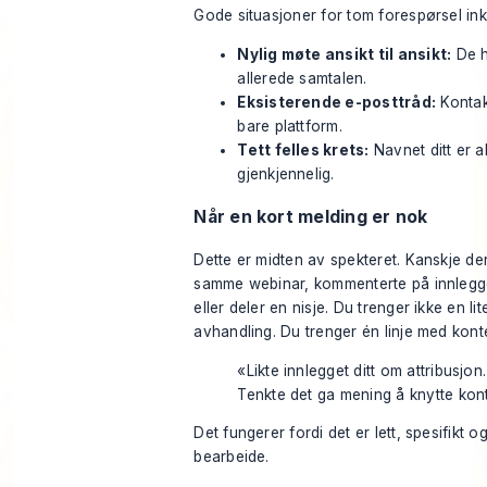
Gode situasjoner for tom forespørsel ink
Nylig møte ansikt til ansikt:
De h
allerede samtalen.
Eksisterende e-posttråd:
Kontakt
bare plattform.
Tett felles krets:
Navnet ditt er a
gjenkjennelig.
Når en kort melding er nok
Dette er midten av spekteret. Kanskje de
samme webinar, kommenterte på innlegg
eller deler en nisje. Du trenger ikke en lit
avhandling. Du trenger én linje med kont
«Likte innlegget ditt om attribusjon.
Tenkte det ga mening å knytte kont
Det fungerer fordi det er lett, spesifikt o
bearbeide.