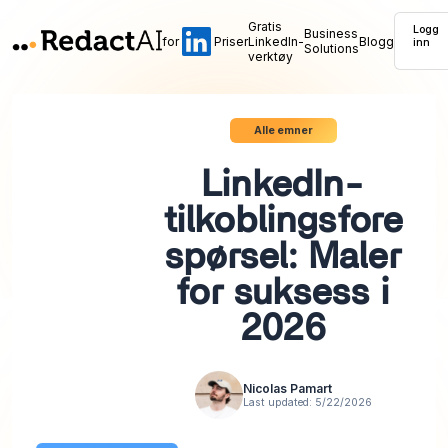
Gratis
Logg
Business
for
Priser
LinkedIn-
Blogg
inn
Solutions
verktøy
Alle emner
LinkedIn-
tilkoblingsfore
spørsel: Maler
for suksess i
2026
Nicolas Pamart
Last updated:
5/22/2026