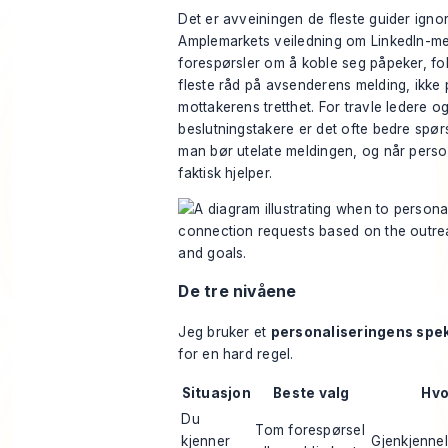
Det er avveiningen de fleste guider igno
Amplemarkets veiledning om LinkedIn-me
forespørsler om å koble seg
påpeker, fo
fleste råd på avsenderens melding, ikke 
mottakerens tretthet. For travle ledere o
beslutningstakere er det ofte bedre spør
man bør utelate meldingen, og når perso
faktisk hjelper.
De tre nivåene
Jeg bruker et
personaliseringens spe
for en hard regel.
Situasjon
Beste valg
Hvo
Du
Tom forespørsel
kjenner
Gjenkjennel