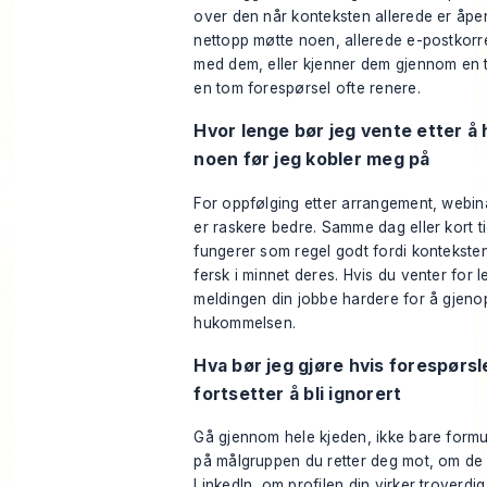
over den når konteksten allerede er åpe
nettopp møtte noen, allerede e-postkor
med dem, eller kjenner dem gjennom en te
en tom forespørsel ofte renere.
Hvor lenge bør jeg vente etter å
noen før jeg kobler meg på
For oppfølging etter arrangement, webina
er raskere bedre. Samme dag eller kort ti
fungerer som regel godt fordi konteksten
fersk i minnet deres. Hvis du venter for 
meldingen din jobbe hardere for å gjen
hukommelsen.
Hva bør jeg gjøre hvis forespørs
fortsetter å bli ignorert
Gå gjennom hele kjeden, ikke bare formu
på målgruppen du retter deg mot, om de 
LinkedIn, om profilen din virker troverdi