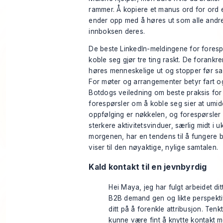
rammer. Å kopiere et manus ord for ord e
ender opp med å høres ut som alle andre
innboksen deres.
De beste LinkedIn-meldingene for fores
koble seg gjør tre ting raskt. De forankre
høres menneskelige ut og stopper før sal
For møter og arrangementer betyr fart o
Botdogs veiledning om beste praksis for
forespørsler om å koble seg
sier at umid
oppfølging er nøkkelen, og forespørsler 
sterkere aktivitetsvinduer, særlig midt i 
morgenen, har en tendens til å fungere 
viser til den nøyaktige, nylige samtalen.
Kald kontakt til en jevnbyrdig
Hei Maya, jeg har fulgt arbeidet dit
B2B demand gen og likte perspekti
ditt på å forenkle attribusjon. Tenk
kunne være fint å knytte kontakt 