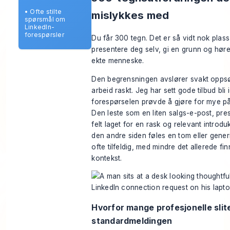
•
Ofte stilte
mislykkes med
spørsmål om
LinkedIn-
forespørsler
Du får 300 tegn. Det er så vidt nok plass 
presentere deg selv, gi en grunn og høre
ekte menneske.
Den begrensningen avslører svakt opp
arbeid raskt. Jeg har sett gode tilbud bli 
forespørselen prøvde å gjøre for mye p
Den leste som en liten salgs-e-post, press
felt laget for en rask og relevant introdu
den andre siden føles en tom eller gener
ofte tilfeldig, med mindre det allerede fi
kontekst.
Hvorfor mange profesjonelle slit
standardmeldingen