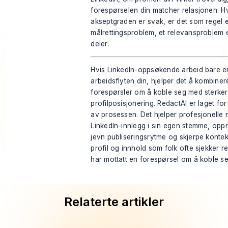
forespørselen din matcher relasjonen. H
akseptgraden er svak, er det som regel e
målrettingsproblem, et relevansproblem 
deler.
Hvis LinkedIn-oppsøkende arbeid bare er
arbeidsflyten din, hjelper det å kombine
forespørsler om å koble seg med sterker
profilposisjonering.
RedactAI
er laget for
av prosessen. Det hjelper profesjonelle 
LinkedIn-innlegg i sin egen stemme, opp
jevn publiseringsrytme og skjerpe konte
profil og innhold som folk ofte sjekker ret
har mottatt en forespørsel om å koble se
Relaterte artikler