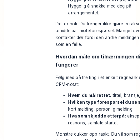
Hyggelig å snakke med deg på
arrangementet.
Det er nok. Du trenger ikke gjøre en akse
umiddelbar møteforespørsel. Mange lov
kontakter dør fordi den andre meldinge
som en felle.
Hvordan måle om tilnærmingen d
fungerer
Følg med på tre ting i et enkelt regneark 
CRM-notat:
Hvem du målrettet:
tittel, bransj
Hvilken type forespørsel du se
kort melding, personlig melding
Hva som skjedde etterpå:
aksept
respons, samtale startet
Mønstre dukker opp raskt. Du vil som reg