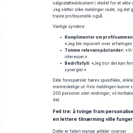
salgsstøttedokument i stedet for et ekte
Jeg sletter slike meldinger raskt, og det
travle profesjonelle også.
Vanlige syndere:
Komplimenter om profilsammen
«Jeg ble imponert over erfaringen 
Tomme relevanspåstander:
«Vi 
interesser.»
Bedriftsfyll:
«Jeg tror det kan fin
synergier.»
Ekte forespørsler høres spesifikke, enkle 
menneskelige ut. Hvis meldingen kunne s
200 personer uten endringer, vil mottak
det.
Feil tre: å tvinge fram personalis
en lettere tilnærming ville funge
Dette er feilen mange artikler overser.