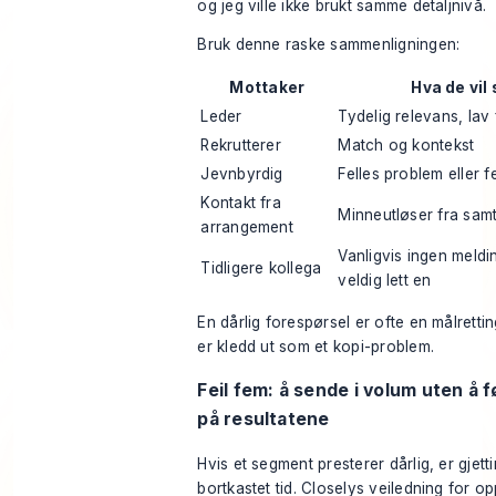
og jeg ville ikke brukt samme detaljnivå.
Bruk denne raske sammenligningen:
Mottaker
Hva de vil 
Leder
Tydelig relevans, lav 
Rekrutterer
Match og kontekst
Jevnbyrdig
Felles problem eller f
Kontakt fra
Minneutløser fra sam
arrangement
Vanligvis ingen meldin
Tidligere kollega
veldig lett en
En dårlig forespørsel er ofte en målretti
er kledd ut som et kopi-problem.
Feil fem: å sende i volum uten å 
på resultatene
Hvis et segment presterer dårlig, er gjett
bortkastet tid.
Closelys veiledning for 