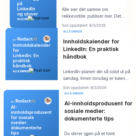
på
LinkedIn
Alle sier det samme om
og utover
rekkevidde: publiser mer. Det
ALLE EMNER
rådet høres produktivt ut, men
Sist oppdatert: 8/3/2026
det skjuler som
ALLE EMNER
Innholdskalender for
Innholdskalender
LinkedIn: En praktisk
for
LinkedIn: En
håndbok
praktisk
håndbok
LinkedIn-planen din så solid ut på
ALLE EMNER
søndag. Innen torsdag er køen
tom, hooken du likte føles flat, og
Sist oppdatert: 8/2/2026
ALLE EMNER
AI-innholdsprodusent for
AI-
sosiale medier:
innholdsprodusent
for sosiale
dokumenterte tips
medier:
dokumenterte
tips
Du stirrer igjen på et tomt