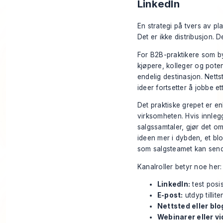
LinkedIn
En strategi på tvers av pl
Det er ikke distribusjon. D
For B2B-praktikere som byg
kjøpere, kolleger og pote
endelig destinasjon. Nett
ideer fortsetter å jobbe et
Det praktiske grepet er en
virksomheten. Hvis innleg
salgssamtaler, gjør det o
ideen mer i dybden, et bl
som salgsteamet kan send
Kanalroller betyr noe her:
LinkedIn:
test posis
E-post:
utdyp tillit
Nettsted eller blo
Webinarer eller vi