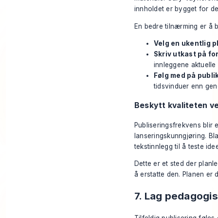
innholdet er bygget for det
En bedre tilnærming er å b
Velg en ukentlig 
Skriv utkast på f
innleggene aktuelle
Følg med på publi
tidsvinduer enn gene
Beskytt kvaliteten v
Publiseringsfrekvens blir
lanseringskunngjøring. Bl
tekstinnlegg til å teste ide
Dette er et sted der planl
å erstatte den. Planen er 
7. Lag pedagogis