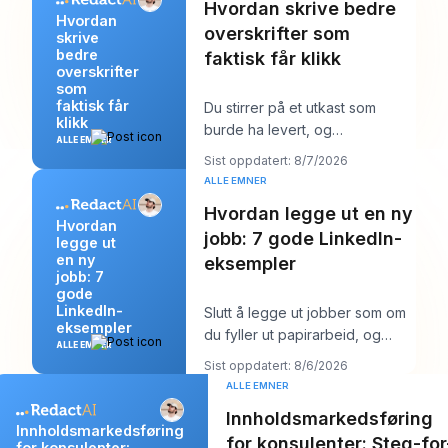
Hvordan skrive bedre
Hvordan
overskrifter som
skrive
bedre
faktisk får klikk
overskrifter
som
faktisk får
Du stirrer på et utkast som
klikk
burde ha levert, og
ALLE EMNER
overskriften er sannsynligvis
Sist oppdatert: 8/7/2026
det første du mistenke
ALLE EMNER
Hvordan legge ut en ny
Hvordan
jobb: 7 gode LinkedIn-
legge ut
en ny
eksempler
jobb: 7
gode
LinkedIn-
Slutt å legge ut jobber som om
eksempler
du fyller ut papirarbeid, og
ALLE EMNER
begynn å skrive dem som om
Sist oppdatert: 8/6/2026
du prøver å o
ALLE EMNER
Innholdsmarkedsføring
Innholdsmarkedsføring
for konsulenter: Steg-for
for konsulenter: