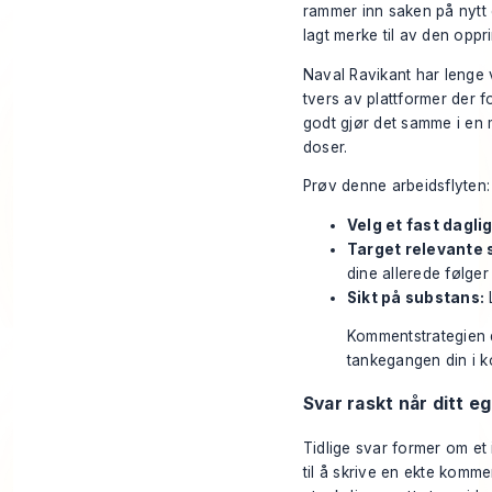
rammer inn saken på nytt e
lagt merke til av den opp
Naval Ravikant har lenge v
tvers av plattformer der f
godt gjør det samme i en 
doser.
Prøv denne arbeidsflyten:
Velg et fast dagli
Target relevante 
dine allerede følger
Sikt på substans:
L
Kommentstrategien d
tankegangen din i k
Svar raskt når ditt eg
Tidlige svar former om et 
til å skrive en ekte kom