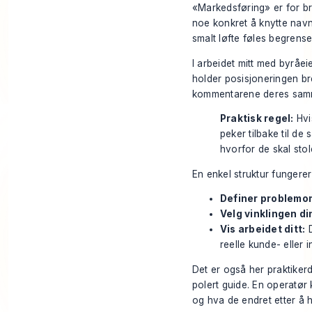
«Markedsføring» er for bre
noe konkret å knytte navne
smalt løfte føles begrense
I arbeidet mitt med byråe
holder posisjoneringen bre
kommentarene deres samm
Praktisk regel:
Hvi
peker tilbake til d
hvorfor de skal stol
En enkel struktur fungerer
Definer problemom
Velg vinklingen di
Vis arbeidet ditt:
D
reelle kunde- eller i
Det er også her praktikerd
polert guide. En operatør k
og hva de endret etter å h