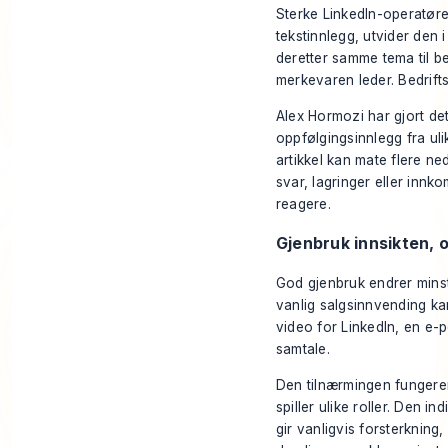
Sterke LinkedIn-operatøre
tekstinnlegg, utvider den 
deretter samme tema til b
merkevaren leder. Bedrift
Alex Hormozi har gjort dett
oppfølgingsinnlegg fra ul
artikkel kan mate flere n
svar, lagringer eller innk
reagere.
Gjenbruk innsikten, 
God gjenbruk endrer minst 
vanlig salgsinnvending kan 
video for LinkedIn, en e-p
samtale.
Den tilnærmingen fungerer
spiller ulike roller. Den 
gir vanligvis forsterkning