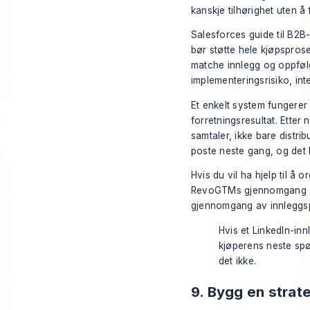
kanskje tilhørighet uten å
Salesforces guide til B2B
bør støtte hele kjøpspros
matche innlegg og oppfølg
implementeringsrisiko, int
Et enkelt system fungerer
forretningsresultat. Etter
samtaler, ikke bare distrib
poste neste gang, og det h
Hvis du vil ha hjelp til å 
RevoGTMs gjennomgang a
gjennomgang av innleggsp
Hvis et LinkedIn-in
kjøperens neste spø
det ikke.
9. Bygg en strat