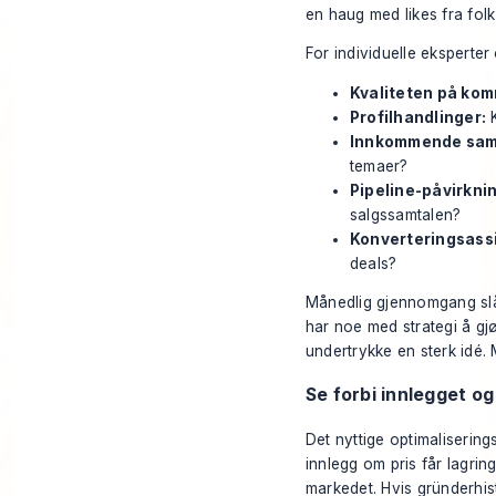
en haug med likes fra folk
For individuelle eksperter
Kvaliteten på ko
Profilhandlinger:
K
Innkommende sam
temaer?
Pipeline-påvirkni
salgssamtalen?
Konverteringsass
deals?
Månedlig gjennomgang slår
har noe med strategi å gjø
undertrykke en sterk idé.
Se forbi innlegget og 
Det nyttige optimalisering
innlegg om pris får lagring
markedet. Hvis gründerhist