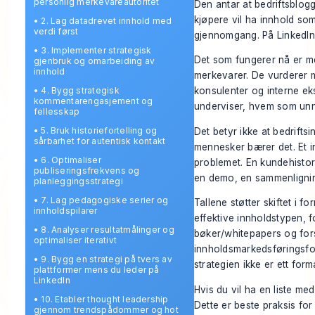
personlig merkevareautoritet
Den antar at bedriftsblogg
kjøpere vil ha innhold so
•
2. Lag datadrevet innhold med
verdi først
gjennomgang. På LinkedIn f
•
3. Implementer strategisk
Det som fungerer nå er me
gjenbruk og omarbeiding av
innhold
merkevarer. De vurderer 
•
4. Bygg strategisk
konsulenter og interne ek
kommentarengasjement og
underviser, hvem som unn
fellesskap
•
5. Bruk historiefortelling og
Det betyr ikke at bedrifts
sårbarhet for autentisk kontakt
mennesker bærer det. Et i
•
6. Optimaliser
problemet. En kundehistori
publiseringsfrekvens og
en demo, en sammenligning
planleggingsstrategi
•
7. Lag pedagogiske serier og
Tallene støtter skiftet i
innholdspilarer
effektive innholdstypen, 
•
8. Analyser resultatmålinger og
bøker/whitepapers og for
optimaliser iterativt
innholdsmarkedsføringsfo
•
9. Bygg en strategi på tvers av
strategien ikke er ett form
plattformer mens du leder på
LinkedIn
Hvis du vil ha en liste me
•
10. Etabler thought leadership
Dette er beste praksis fo
gjennom trendspådommer og hot