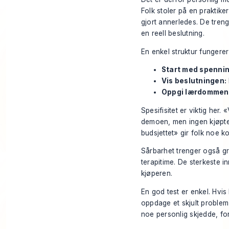
Folk stoler på en praktik
gjort annerledes. De treng
en reell beslutning.
En enkel struktur fungerer
Start med spenni
Vis beslutningen:
Oppgi lærdommen
Spesifisitet er viktig her
demoen, men ingen kjøpte 
budsjettet» gir folk noe k
Sårbarhet trenger også gr
terapitime. De sterkeste i
kjøperen.
En god test er enkel. Hvis
oppdage et skjult problem
noe personlig skjedde, fort