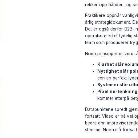
rekker opp hånden, og se 
Praktikere oppnår vanligvi
årlig strategidokument. De
Det er også derfor B2B-inn
operatør med et tydelig s
team som produserer trygt
Noen prinsipper er verdt 
Klarhet slår volum
Nyttighet slår pol
enn en perfekt lyd
Systemer slår utb
Pipeline-tenkning
kommer etterpå bety
Datapunktene spredt gjenn
fortsatt. Video er på vei 
bedre enn improviserende.
stemme. Noen må fortsatt 