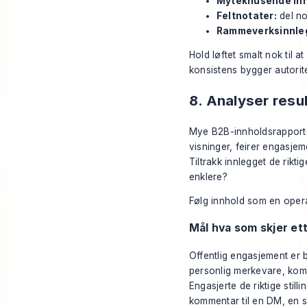
Myteknusende inn
Feltnotater:
del no
Rammeverksinnle
Hold løftet smalt nok til a
konsistens bygger autorite
8. Analyser resul
Mye B2B-innholdsrapporteri
visninger, feirer engasje
Tiltrakk innlegget de rikti
enklere?
Følg innhold som en operat
Mål hva som skjer e
Offentlig engasjement er b
personlig merkevare, kom
Engasjerte de riktige stil
kommentar til en DM, en s