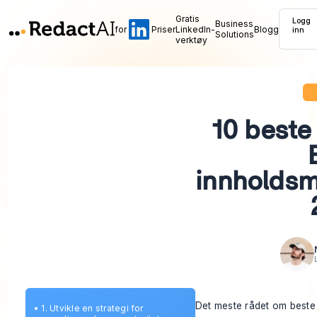
Gratis
Logg
Business
for
Priser
LinkedIn-
Blogg
inn
Solutions
verktøy
10 beste
innholdsm
Det meste rådet om beste 
•
1. Utvikle en strategi for