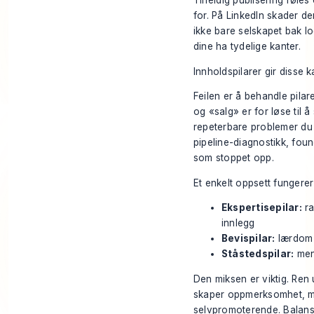
Tilfeldig publisering føles
for. På LinkedIn skader de
ikke bare selskapet bak lo
dine ha tydelige kanter.
Innholdspilarer gir disse k
Feilen er å behandle pila
og «salg» er for løse til 
repeterbare problemer du 
pipeline-diagnostikk, fou
som stoppet opp.
Et enkelt oppsett fungerer
Ekspertisepilar:
ra
innlegg
Bevispilar:
lærdom f
Ståstedspilar:
meni
Den miksen er viktig. Ren 
skaper oppmerksomhet, me
selvpromoterende. Balanse