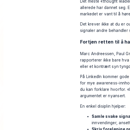
Det meste «thought leader
allerede har dannet seg. Ek
markedet er vant til å høre
Det krever ikke at du er o
signaler andre behandler s
Fortjen retten til å h
Marc Andreessen, Paul Gra
rapporterer ikke bare hva 
eller et kontrært syn tyng
På LinkedIn kommer gode h
for mye awareness-innhold 
du kan forklare hvorfor. 
argumentet er nyansert.
En enkel disiplin hjelper:
Samle svake signa
innvendinger, anset
Skriv foreløpige p