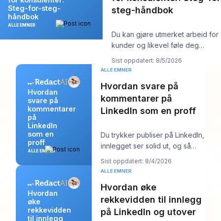
Steg-for-steg-
steg-håndbok
håndbok
ALLE EMNER
Du kan gjøre utmerket arbeid for
kunder og likevel føle deg
merkelig usynlig på nettet.
Sist oppdatert: 8/5/2026
Arbeidet bli
ALLE EMNER
Hvordan svare på
Hvordan
kommentarer på
svare på
kommentarer
LinkedIn som en proff
på
LinkedIn
som en
Du trykker publiser på LinkedIn,
proff
innlegget ser solid ut, og så
ALLE EMNER
begynner arbeidet. Noen få
Sist oppdatert: 8/4/2026
kommentare
ALLE EMNER
Hvordan øke
Hvordan
rekkevidden til innlegg
øke
rekkevidden
på LinkedIn og utover
til innlegg