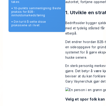
autoritet, fortjene oppmer
takes
•
10-punkts sammenligning: Beste
1. Utvikle en str
praksis for B2B-
innholdsmarkedsføring
•
Din tur til å sette disse
Bedriftssider bygger sjeld
praksisene ut i livet
med et tydelig ståsted få
etterpå.
Det endrer hvordan B2B-te
en sideoppgave for gründ
systemet for å gjøre ekspe
huske senere.
En sterk personlig merkeva
gjøre. Det betyr å være kj
beviser at du kan forklare
Gary Vaynerchuk gjør det i
Velg et spor folk kan