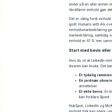
ender på en eller annen m
Verdiførst-innhold gjør det
Det er viktig fordi innhol
godt.
Humans with AIs over
innholdsmarkedsføring ge
markedsføring, samtidig s
innhold er 61 % mer sannsyn
Start med bevis elle
Hvis du vil at LinkedIn-in
leseren kan bruke. Det ka
Et tydelig rammev
En jordnær observ
ansettelser.
Et ekte bevis:
En ki
kan forklare åpent.
HubSpot, LinkedIn og McKi
innhold folk kan sitere i m