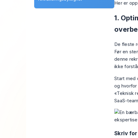
Her er opps
1. Opti
overbe
De fleste r
Før en ster
denne rekr
ikke forstå
Start med o
og hvorfor
«Teknisk r
SaaS-team»
Skriv for