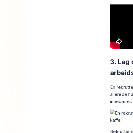
3. Lag 
arbeid
En rekrutt
allerede h
innebærer.
Rekrutterin