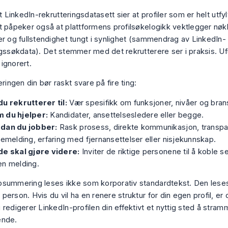
rt LinkedIn-rekrutteringsdatasett sier at profiler som er helt utfyl
t påpeker også at plattformens profilsøkelogikk vektlegger nøk
r og fullstendighet tungt i synlighet (
sammendrag av LinkedIn-
ngssøkdata
). Det stemmer med det rekrutterere ser i praksis. Uf
r ignorert.
ngen din bør raskt svare på fire ting:
u rekrutterer til:
Vær spesifikk om funksjoner, nivåer og brans
 du hjelper:
Kandidater, ansettelsesledere eller begge.
dan du jobber:
Rask prosess, direkte kommunikasjon, transpa
kemelding, erfaring med fjernansettelser eller nisjekunnskap.
de skal gjøre videre:
Inviter de riktige personene til å koble se
en melding.
summering leses ikke som korporativ standardtekst. Den les
person. Hvis du vil ha en renere struktur for din egen profil, e
redigerer LinkedIn-profilen din effektivt
et nyttig sted å stram
ende.