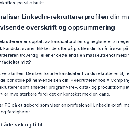
kriften jeg ville brukt.
maliser LinkedIn-rekruttererprofilen din m
visende overskrift og oppsummering
ekrutterere er opptatt av kandidatprofiler og neglisjerer sin egen
k kandidat svarer, klikker de ofte på profilen din for å få svar på
uttereren troverdig, eller er dette enda en masseutsendt meld
r fagfeltet mitt?
verskriften. Den bør fortelle kandidater hva du rekrutterer til, 
 de bør stole på henvendelsen din. «Rekrutterer hos X Company
ekrutterer som ansetter programvare-, data- og produktkompe
 er mye sterkere fordi det gir kontekst med en gang.
 både søk og tillit