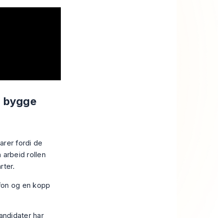
 å bygge
arer fordi de
 arbeid rollen
rter.
andidater har