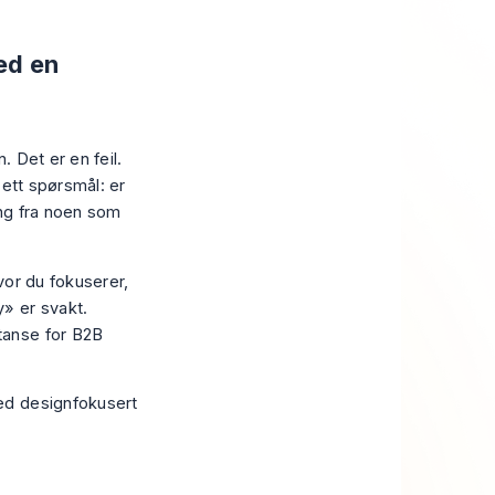
ed en
. Det er en feil.
 ett spørsmål: er
ing fra noen som
hvor du fokuserer,
» er svakt.
tanse for B2B