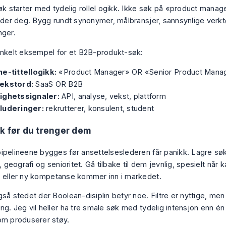
søk starter med tydelig rollel ogikk. Ikke søk på «product manag
edder deg. Bygg rundt synonymer, målbransjer, sannsynlige verk
nger.
enkelt eksempel for et B2B-produkt-søk:
ne-tittellogikk:
«Product Manager» OR «Senior Product Mana
ekstord:
SaaS OR B2B
ighetssignaler:
API, analyse, vekst, plattform
luderinger:
rekrutterer, konsulent, student
k før du trenger dem
ipelineene bygges før ansettelseslederen får panikk. Lagre søk
e, geografi og senioritet. Gå tilbake til dem jevnlig, spesielt når 
 eller ny kompetanse kommer inn i markedet.
så stedet der Boolean-disiplin betyr noe. Filtre er nyttige, men
g. Jeg vil heller ha tre smale søk med tydelig intensjon enn én 
om produserer støy.