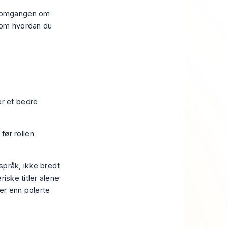
nnomgangen om
 om
hvordan du
er et bedre
før rollen
espråk, ikke bredt
riske titler alene
er enn polerte