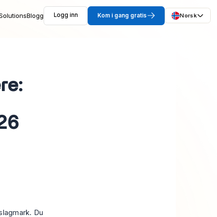
Solutions
Blogg
Logg inn
Kom i gang gratis
Norsk
re:
026
 slagmark. Du