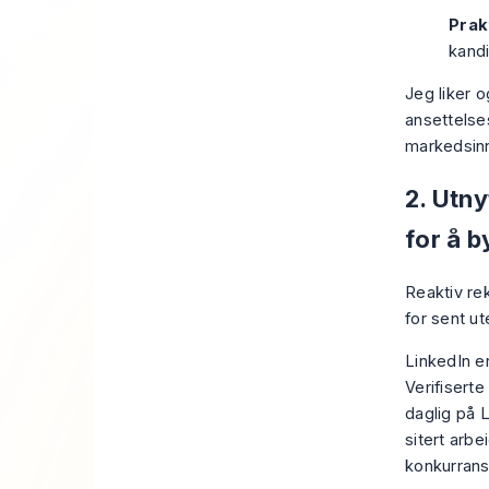
Prak
kandi
Jeg liker 
ansettelse
markedsinn
2. Utny
for å b
Reaktiv rek
for sent ut
LinkedIn e
Verifiserte
daglig på 
sitert arbe
konkurranse