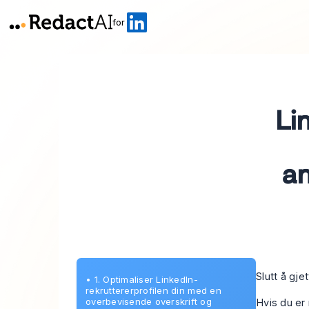
for
Li
an
Slutt å gje
•
1. Optimaliser LinkedIn-
rekruttererprofilen din med en
overbevisende overskrift og
Hvis du er