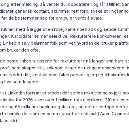
ing etter melding, så venter du, oppdaterer, og får stillhet. Sa
didater generisk kontakt, skummer rett forbi svake stillingsann
in før de bestemmer seg for om du er verdt å svare.
rutinen med å legge ut en rolle, kjøre noen søk og sende samme 
enger. Kandidater er mer selektive. Rekrutterere konkurrerer i e
 LinkedIn selv belønner folk som vet hvordan de bruker plattfo
som bruker den ofte.
 de beste linkedin-tipsene for rekrutterere nå lenger enn bare s
 profil som skaper tillit, søk som finner de riktige menneskene,
 markedet ditt, kontakt som føles personlig, og en tilbakemel
deg hva som fungerer.
 at LinkedIn fortsatt er stedet der seriøs rekruttering skjer i st
atistikk for 2026 viser over 1 milliard totale brukere, 310 million
kere og 65 millioner beslutningstakere, og det er nettopp derfor
 å behandle det som en primær ansettelseskanal (
Wave Connects
atistikk
).