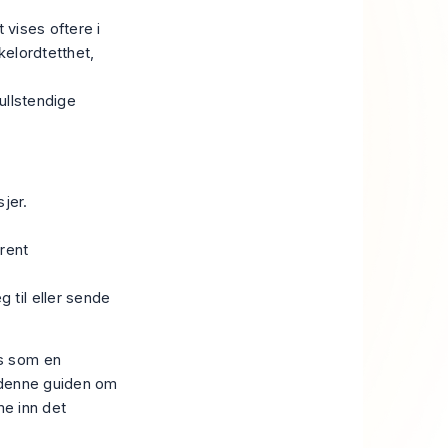
t vises oftere i
kelordtetthet,
ullstendige
jer.
rent
g til eller sende
es som en
r denne guiden om
me inn det