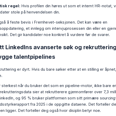
tisk regel:
Hvis profilen din høres ut som et internt HR-notat, vi
dater stole på henvendelsen din.
også å feste bevis i Fremhevet-seksjonen. Det kan være en
soppdatering, et innlegg om intervjuprosessen din eller en gje
sikt. Det gir kandidater noe konkret å vurdere før de svarer.
tt LinkedIns avanserte søk og rekrutteri
ygge talentpipelines
ruttering er dyrt. Hvis du bare søker etter at en stilling er åpnet
e.
r sterkest når du bruker det som en pipeline-motor, ikke bare e
 rekrutteringsdata sier at rekrutterere gjennomfører over 7,3 mil
LinkedIn, og 95 % bruker plattformen som sitt primære sourcing
idsstyrkerapport fra 2025 i de oppgitte dataene. Det forteller d
n ligger. Det forteller deg også hvor disiplin betyr noe.