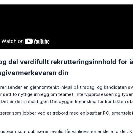
og del verdifullt rekrutteringsinnhold for
sgivermerkevaren din
erer sender en gjennomtenkt InMail på tirsdag, og kandidaten sv
ar sett to nyttige innlegg om teamet, intervjuprosessen og typen
 Det er det innhold gjør. Det bygger kjennskap før kontakten sta
gsteam som publiserer jevnlig får vanligvis en enklere fordel. K