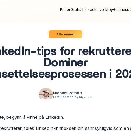
Priser
Gratis LinkedIn-verktøy
Business 
Alle emner
nkedIn-tips for rekruttere
Dominer
settelsesprosessen i 2
Nicolas Pamart
Last updated:
5/14/2026
tte, begynn å vinne på LinkedIn.
 rekrutterer, føles LinkedIn-innboksen din sannsynligvis som en