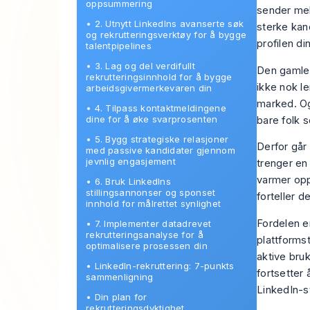
oppsummering
sender meld
•
2. Utnytt LinkedIns avanserte søk
sterke kan
og rekrutteringsverktøy for å bygge
profilen d
talentpipelines
•
3. Lag og del verdifullt
Den gamle 
rekrutteringsinnhold for å bygge
ikke nok l
arbeidsgivermerkevaren din
marked. Og
•
4. Tilpass kontaktmeldingene
dine for å øke svarprosenten
bare folk 
•
5. Bygg strategiske relasjoner
Derfor går
med passive kandidater gjennom
jevnlig engasjement
trenger en
varmer opp
•
6. Bruk LinkedIns
stillingsannonser og sponset
forteller 
innhold for målrettet synlighet
Fordelen er
•
7. Implementer datadrevet
rekrutteringsanalyse for å
plattformst
optimalisere prosessen din
aktive bru
•
LinkedIn-rekruttering: 7-punkts
fortsetter
sammenligning
LinkedIn-st
•
Din plan for
rekrutteringsdyktighet