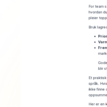
For team 
hvordan du
pleier top
Bruk lagred
Prior
Varm
Frem
mark
Gode 
blir 
Et praktisk
språk. Hvis
ikke finne
oppsummer
Her er en 