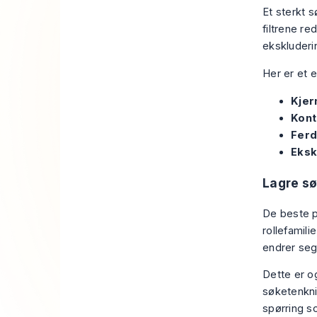
Et sterkt 
filtrene r
ekskluderi
Her er et 
Kjer
Kont
Ferd
Eksk
Lagre sø
De beste p
rollefamili
endrer seg
Dette er og
søketenknin
spørring s