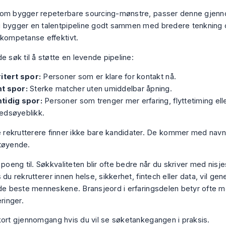
som bygger repeterbare sourcing-mønstre, passer denne gje
 bygger en talentpipeline
godt sammen med bredere tenkning
pkompetanse effektivt
.
e søk til å støtte en levende pipeline:
itert spor:
Personer som er klare for kontakt nå.
t spor:
Sterke matcher uten umiddelbar åpning.
tidig spor:
Personer som trenger mer erfaring, flyttetiming ell
edsøyeblikk.
rekrutterere finner ikke bare kandidater. De kommer med navn 
støyende.
 poeng til. Søkkvaliteten blir ofte bedre når du skriver med nisj
 du rekrutterer innen helse, sikkerhet, fintech eller data, vil gene
 de beste menneskene. Bransjeord i erfaringsdelen betyr ofte m
inger.
kort gjennomgang hvis du vil se søketankegangen i praksis.