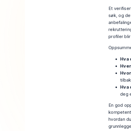
Et verifise
søk, og de
anbefalinge
rekrutteri
profiler bli
Oppsummeri
Hva d
Hvem
Hvor
tilba
Hva 
deg 
En god opp
kompetent 
hvordan du 
grunnlegg