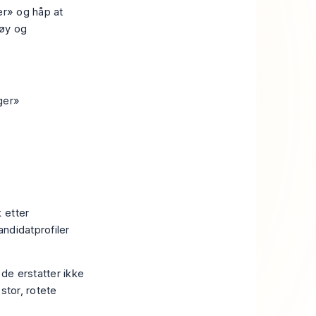
er» og håp at
tøy og
ger»
 etter
kandidatprofiler
 de erstatter ikke
stor, rotete