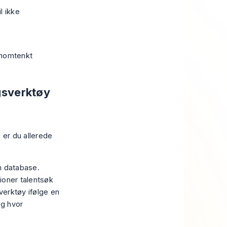
l ikke
nnomtenkt
ngsverktøy
, er du allerede
n database.
lioner talentsøk
verktøy ifølge en
eg hvor