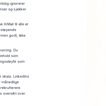
mtidig ignorerer
onser og sjekker
InMail til alle er
t støyende
rmen godt, ikke
ourcing. Du
 innhold som
dingssløyfe som
or skala. LinkedIns
er månedlige
 rekrutterere
 oversikt over