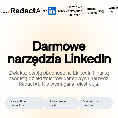
Darmowe
Zalog
Business
dla
Cennik
narzędzia
Blog
się
Solutions
LinkedIn
Darmowe
narzędzia LinkedIn
Zwiększ swoją obecność na LinkedIn i markę
osobistą dzięki zbiorowi darmowych narzędzi
RedactAI. Nie wymagana rejestracja.
Wszystkie
Tworzenie
Narzędzia
narzędzia
treści
profilu