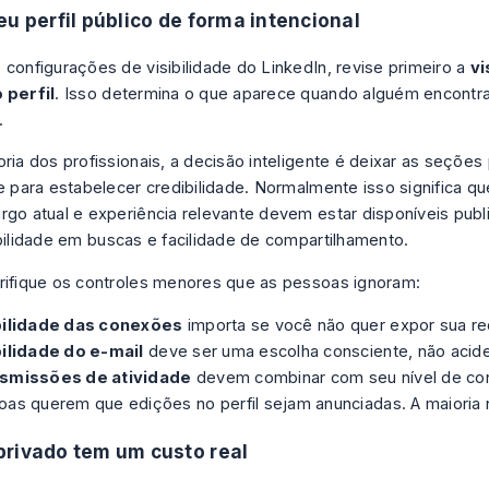
eu perfil público de forma intencional
 configurações de visibilidade do LinkedIn, revise primeiro a
vi
 perfil
. Isso determina o que aparece quando alguém encontra
.
ria dos profissionais, a decisão inteligente é deixar as seções p
e para estabelecer credibilidade. Normalmente isso significa que
rgo atual e experiência relevante devem estar disponíveis pub
ibilidade em buscas e facilidade de compartilhamento.
rifique os controles menores que as pessoas ignoram:
bilidade das conexões
importa se você não quer expor sua re
bilidade do e-mail
deve ser uma escolha consciente, não acide
smissões de atividade
devem combinar com seu nível de con
as querem que edições no perfil sejam anunciadas. A maioria 
rivado tem um custo real