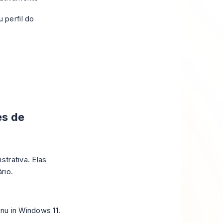
 perfil do
es de
trativa. Elas
rio.