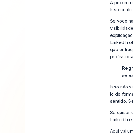
A próxima
Isso contr
Se você n
visibilida
explicação
LinkedIn
ob
que enfraq
profission
Regr
se e
Isso não s
lo de form
sentido. S
Se quiser 
LinkedIn e 
Aqui vai um