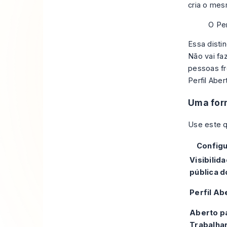
cria o mes
O Per
Essa disti
Não vai f
pessoas fr
Perfil Abe
Uma for
Use este q
Config
Visibilid
pública d
Perfil Ab
Aberto p
Trabalha