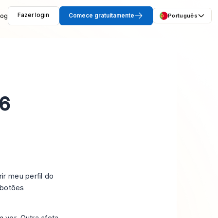
log
Fazer login
Comece gratuitamente
Português
26
r meu perfil do
 botões