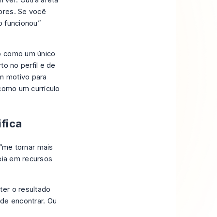
 ver. Outra afeta
ores. Se você
o funcionou”
ão como um único
to no perfil e de
m motivo para
 como um currículo
ifica
“me tornar mais
deia em recursos
ter o resultado
 de encontrar. Ou