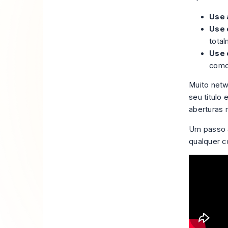
Use 
Use 
total
Use 
como
Muito netwo
seu título
aberturas 
Um passo a
qualquer c