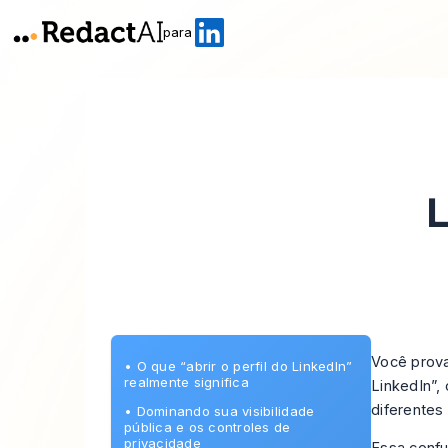
para
L
Você prova
•
O que “abrir o perfil do LinkedIn”
realmente significa
LinkedIn”,
diferentes
•
Dominando sua visibilidade
pública e os controles de
privacidade