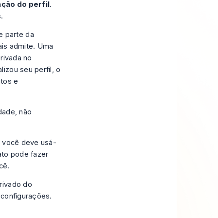
ção do perfil
.
.
 parte da
iais admite. Uma
privada no
izou seu perfil, o
atos e
dade, não
e você deve usá-
ato pode fazer
cê.
rivado do
 configurações.