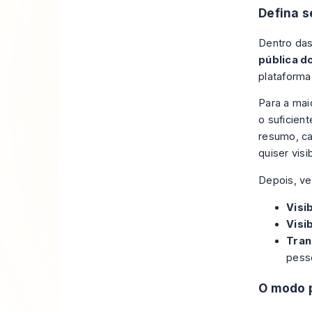
Defina s
Dentro das
pública do
plataforma
Para a maio
o suficient
resumo, ca
quiser vis
Depois, ve
Visi
Visi
Tran
pesso
O modo p