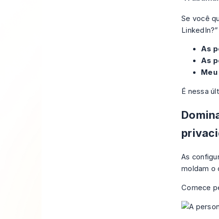
Se você qu
LinkedIn?”
As p
As p
Meu 
É nessa úl
Domina
privac
As configu
moldam o q
Comece pel