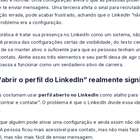
são é normal. Uma configuração afeta o que as pessoas podem
te enviar mensagens. Uma terceira afeta o sinal para recrutad
pção errada, pode acabar frustrado, achando que o LinkedIn “nã
roblema era a configuração.
prática é tratar sua presença no LinkedIn como um sistema, n
ê precisa das configurações certas de visibilidade, do texto cer
de se manter ativo o suficiente para que as pessoas tenham u
contato. Alinhe esses três elementos e seu perfil deixa de agir
 passa a funcionar como um verdadeiro ativo de carreira.
abrir o perfil do LinkedIn” realmente sign
s costumam usar
perfil aberto no LinkedIn
como atalho para 
ncontrar e contatar”. O problema é que o LinkedIn divide essa i
.
 que alguém pode ativar uma configuração e ainda assim não ob
A pessoa ficou mais acessível para contato, mas não mais fácil
el, mas não mais fácil de enviar mensagem.