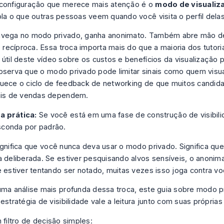
 configuração que merece mais atenção é o
modo de visualiza
ola o que outras pessoas veem quando você visita o perfil delas
avega no modo privado, ganha anonimato. Também abre mão de
de recíproca. Essa troca importa mais do que a maioria dos tutor
 útil deste
vídeo sobre os custos e benefícios da visualização 
serva que o modo privado pode limitar sinais como quem visual
uece o ciclo de feedback de networking de que muitos candid
ais de vendas dependem.
a prática:
Se você está em uma fase de construção de visibili
sconda por padrão.
ignifica que você nunca deva usar o modo privado. Significa qu
a deliberada. Se estiver pesquisando alvos sensíveis, o anonim
e estiver tentando ser notado, muitas vezes isso joga contra vo
uma análise mais profunda dessa troca, este guia sobre
modo p
estratégia de visibilidade
vale a leitura junto com suas próprias
 filtro de decisão simples: