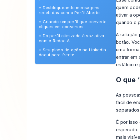
Essa confu
quem pode 
•
Desbloqueando mensagens
recebidas com o Perfil Aberto
ativar a o
•
Criando um perfil que converte
quando o p
cliques em conversas
A solução 
•
Do perfil otimizado à voz ativa
com a RedactAI
botão. Voc
uma forma 
•
Seu plano de ação no LinkedIn
daqui para frente
entrar em 
estático e
O que “
As pessoa
fácil de e
separados
É por isso
esperado. 
mais visív