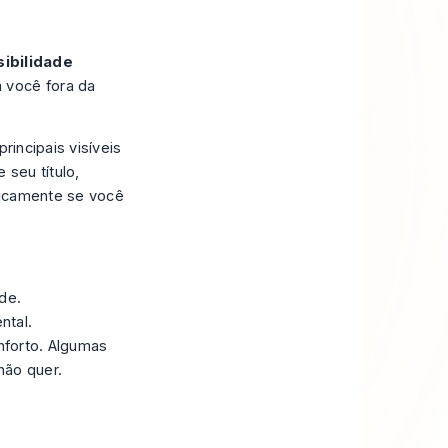
sibilidade
 você fora da
rincipais visíveis
 seu título,
licamente se você
de.
ntal.
forto. Algumas
não quer.