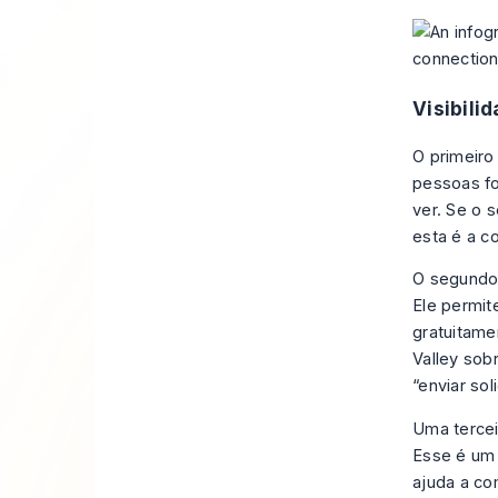
Visibili
O primeiro 
pessoas fo
ver. Se o 
esta é a c
O segundo 
Ele permi
gratuitame
Valley sob
“enviar so
Uma tercei
Esse é um 
ajuda a co