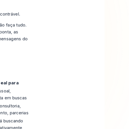
contrável.
ão faça tudo.
ponta, as
 mensagens do
deal para
soal,
ta em buscas
onsultoria,
nto, parcerias
á buscando
ativamente