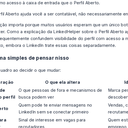
mo acesso à caixa de entrada que o Perfil Aberto.
fil Aberto ajuda você a ser contatável, não necessariamente en
nção importa porque muitos usuários esperam que um único bot
azer. Como
a explicação da LinkedHelper sobre o Perfil Aberto
a
equentemente confundem visibilidade do perfil com acesso a
rto, embora o LinkedIn trate essas coisas separadamente.
ma simples de pensar nisso
uadro ao decidir o que mudar:
uração
O que ela altera
I
ade
O que pessoas de fora e mecanismos de
Marca pes
o perfil
busca podem ver
descober
Quem pode te enviar mensagens no
Vendas, c
erto
LinkedIn sem se conectar primeiro
recrutame
ara
Sinal de interesse em vagas para
Quem est
r
recrutadores
emprego 