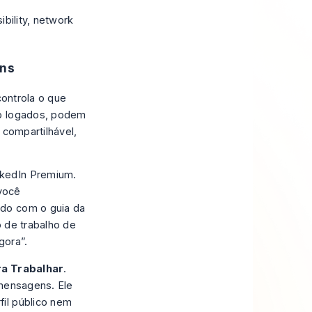
ens
controla o que
ão logados, podem
 compartilhável,
nkedIn Premium.
você
ordo com
o guia da
o de trabalho de
gora”.
a Trabalhar
.
 mensagens. Ele
il público nem