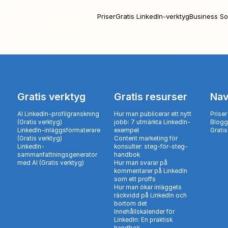
Priser
Gratis LinkedIn-verktyg
Business So
Gratis verktyg
Gratis resurser
Nav
AI LinkedIn-profilgranskning
Hur man publicerar ett nytt
Priser
(Gratis verktyg)
jobb: 7 utmärkta LinkedIn-
Blogg
LinkedIn-inläggsformaterare
exempel
Gratis
(Gratis verktyg)
Content marketing för
LinkedIn-
konsulter: steg-för-steg-
sammanfattningsgenerator
handbok
med AI (Gratis verktyg)
Hur man svarar på
kommentarer på LinkedIn
som ett proffs
Hur man ökar inläggets
räckvidd på LinkedIn och
bortom det
Innehållskalender för
LinkedIn: En praktisk