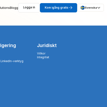
lutions
Blogg
Logga in
Kom igång gratis
Svenska
igering
Juridiskt
Villkor
Integritet
 LinkedIn-verktyg