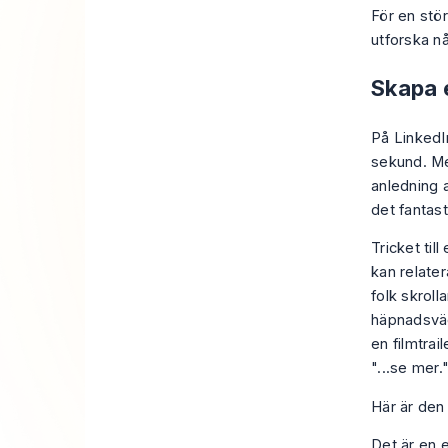
För en stör
utforska n
Skapa 
På LinkedIn
sekund. Me
anledning a
det fantast
Tricket til
kan relater
folk skroll
häpnadsväc
en filmtrai
"...se mer.
Här är den 
Det är en e