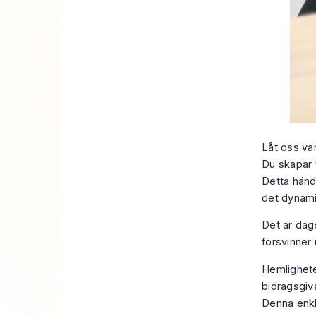
Låt oss var
Du skapar v
Detta hände
det dynami
Det är dag
försvinner
Hemligheten
bidragsgiva
Denna enkla