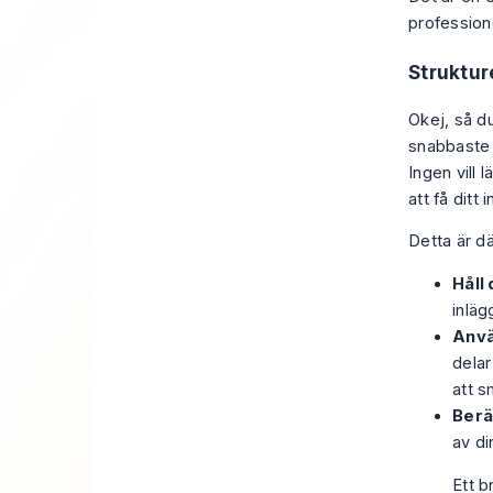
profession
Struktur
Okej, så d
snabbaste 
Ingen vill l
att få ditt 
Detta är dä
Håll
inlä
Anvä
delar
att s
Berä
av di
Ett b