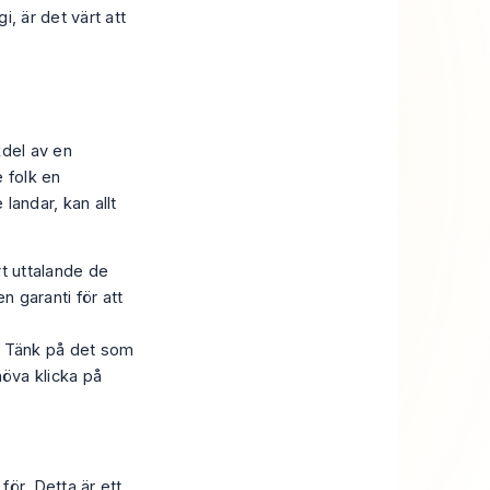
i, är det värt att
kdel av en
 folk en
landar, kan allt
vt uttalande de
en garanti för att
a. Tänk på det som
höva
klicka på
ör. Detta är ett