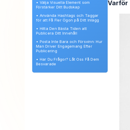
Varför
•
Välja Visuella Element som
Förstärker Ditt Budskap
•
Använda Hashtags och Taggar
för att Få Fler Ögon på Ditt Inlägg
•
Hitta Den Bästa Tiden att
Publicera Ditt Innehåll
•
Posta Inte Bara och Försvinn: Hur
Man Driver Engagemang Efter
Publicering
•
Har Du Frågor? Låt Oss Få Dem
Besvarade