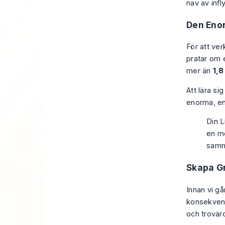
nav av infl
Den Enor
För att ver
pratar om 
mer än
1,8
Att lära si
enorma, en
Din L
en mö
samm
Skapa G
Innan vi gå
konsekvent
och trovärd