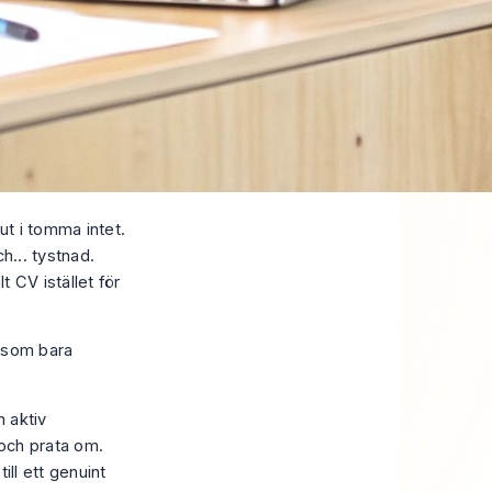
ut i tomma intet.
h... tystnad.
t CV istället för
a som bara
n aktiv
a och prata om.
ill ett genuint