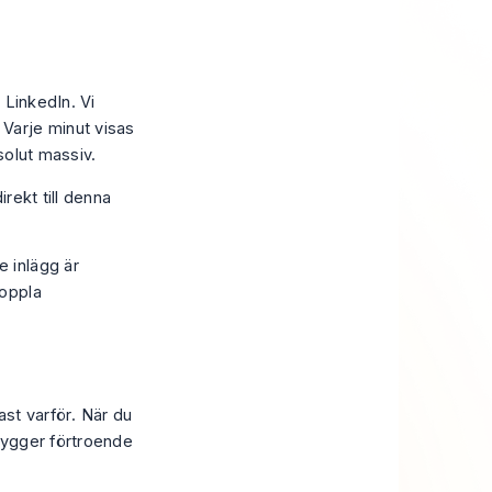
 LinkedIn. Vi
 Varje minut visas
bsolut massiv.
irekt till denna
e inlägg är
koppla
fast
varför
. När du
 bygger förtroende