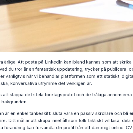
a ärliga. Att posta på LinkedIn kan ibland kännas som att skrika 
ad du tror är en fantastisk uppdatering, trycker på publicera, oc
r vanligtvis när vi behandlar plattformen som ett statiskt, digital
ska, konversativa utrymme det verkligen är.
s att släppa det stela företagspratet och de tråkiga annonsern
 i bakgrunden.
 är en enkel tankeskift: sluta vara en passiv skrollare och bli e
re. Ditt mål är att skapa innehåll som folk faktiskt vill läsa, del
 förändring kan förvandla din profil från ett dammigt online-CV t