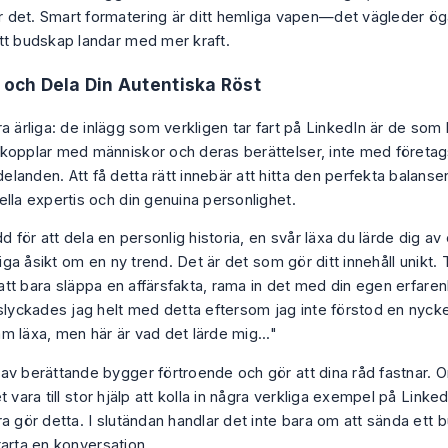
 det. Smart formatering är ditt hemliga vapen—det vägleder ög
itt budskap landar med mer kraft.
a och Dela Din Autentiska Röst
a ärliga: de inlägg som verkligen tar fart på LinkedIn är de som
kopplar med människor och deras berättelser, inte med företags
landen. Att få detta rätt innebär att hitta den perfekta balanse
ella expertis och din genuina personlighet.
dd för att dela en personlig historia, en svår läxa du lärde dig a
rliga åsikt om en ny trend. Det är det som gör ditt innehåll unikt. 
r att bara släppa en affärsfakta, rama in det med din egen erfaren
sslyckades jag helt med detta eftersom jag inte förstod en nycke
m läxa, men här är vad det lärde mig..."
av berättande bygger förtroende och gör att dina råd fastnar. 
 vara till stor hjälp att kolla in några verkliga
exempel på Linked
a gör detta. I slutändan handlar det inte bara om att sända ett 
tarta en konversation.