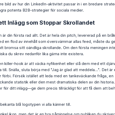
re bild av hur din LinkedIn-aktivitet passar in i en bredare strateg
ågra
potenta B2B-strategier för sociala medier
.
ett Inlägg som Stoppar Skrollandet
 är din första rad allt. Det är hela din pitch, levererad på en brå
d en flod av innehåll som översvämmar allas feed, måste du ge
tt bromsa sitt oändliga skrollande. Om den första meningen inte 
iska du skrev nedanför lika gärna inte existera.
l en killer-hook är att väcka nyfikenhet eller slå dem med ett djär
a till. Snälla, sluta börja med "Jag är glad att meddela...". Det är 
ar förbi. Försök istället att leda med en tankeväckande fråga, en
kande statistik eller den mest dramatiska delen av din histori
ler för ditt inlägg—ge dem precis tillräckligt för att få dem att
be
"
bekanta blå logotypen vi alla känner till.
nkel ikon, men det är en bra påminnelse om publiken du skriver f