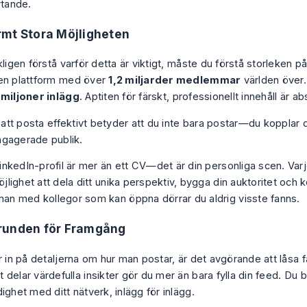
ytande.
mt Stora Möjligheten
kligen förstå varför detta är viktigt, måste du förstå storleken på
en plattform med över
1,2 miljarder medlemmar
världen över.
 miljoner inlägg
. Aptiten för färskt, professionellt innehåll är a
g att posta effektivt betyder att du inte bara postar—du kopplar d
gagerade publik.
inkedIn-profil är mer än ett CV—det är din personliga scen. Varj
jlighet att dela ditt unika perspektiv, bygga din auktoritet och 
an med kollegor som kan öppna dörrar du aldrig visste fanns.
runden för Framgång
r in på detaljerna om
hur
man postar, är det avgörande att låsa 
 delar värdefulla insikter gör du mer än bara fylla din feed. Du
ighet med ditt nätverk, inlägg för inlägg.