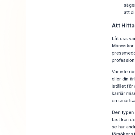
säger
att d
Att Hitt
Låt oss var
Människor 
pressmedde
profession
Var inte rä
eller din ä
istället fö
karriär mi
en smärtsa
Den typen 
fast kan det
se hur andr
försöker s