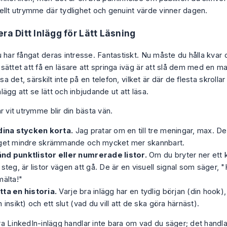
ellt utrymme där tydlighet och genuint värde vinner dagen.
era Ditt Inlägg för Lätt Läsning
u har fångat deras intresse. Fantastiskt. Nu måste du hålla kvar
sättet att få en läsare att springa iväg är att slå dem med en m
äsa det, särskilt inte på en telefon, vilket är där de flesta skrolla
inlägg att se lätt och inbjudande ut att läsa.
r vit utrymme blir din bästa vän.
 dina stycken korta.
Jag pratar om en till tre meningar, max. De
gget mindre skrämmande och mycket mer skannbart.
nd punktlistor eller numrerade listor.
Om du bryter ner ett 
 steg, är listor vägen att gå. De är en visuell signal som säger, "H
mälta!"
tta en historia.
Varje bra inlägg har en tydlig början (din hook),
n insikt) och ett slut (vad du vill att de ska göra härnäst).
ra LinkedIn-inlägg handlar inte bara om vad du säger; det handl