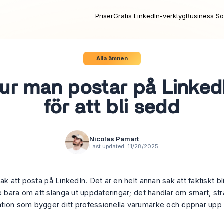
Priser
Gratis LinkedIn-verktyg
Business So
Alla ämnen
ur man postar på Linked
för att bli sedd
Nicolas Pamart
Last updated:
11/28/2025
ak att posta på LinkedIn. Det är en helt annan sak att faktiskt b
te bara om att slänga ut uppdateringar; det handlar om smart, st
ion som bygger ditt professionella varumärke och öppnar upp 