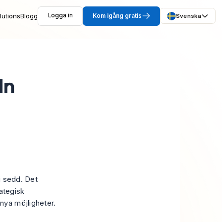
lutions
Blogg
Logga in
Kom igång gratis
Svenska
In
li sedd. Det
rategisk
nya möjligheter.