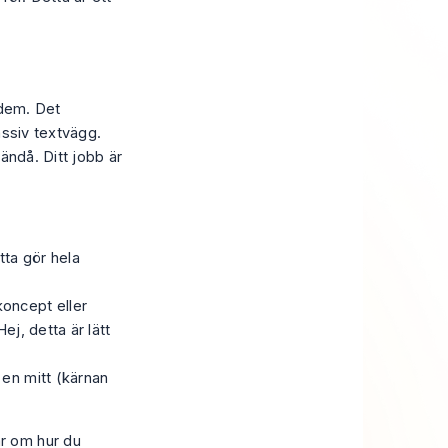
 dem. Det
assiv textvägg.
r ändå. Ditt jobb är
tta gör hela
koncept eller
ej, detta är lätt
 en mitt (kärnan
ar om hur du