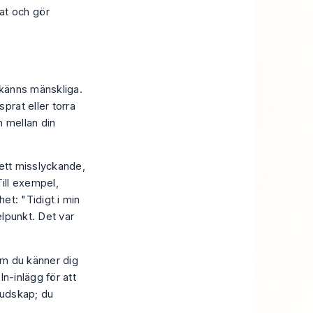
at och gör
 känns mänskliga.
prat eller torra
n mellan din
v ett misslyckande,
Till exempel,
het: "Tidigt i min
lpunkt. Det var
Om du känner dig
In-inlägg
för att
budskap; du