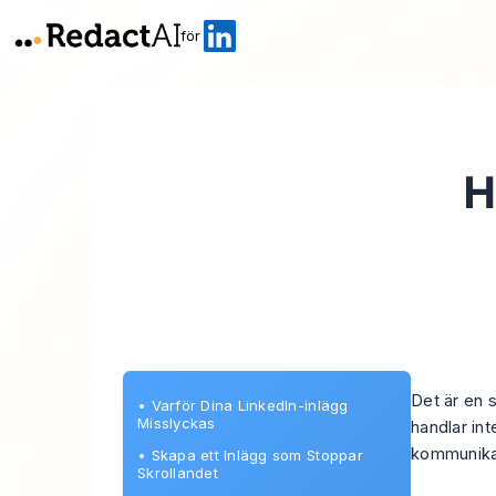
för
H
Det är en s
•
Varför Dina LinkedIn-inlägg
Misslyckas
handlar in
kommunikat
•
Skapa ett Inlägg som Stoppar
Skrollandet