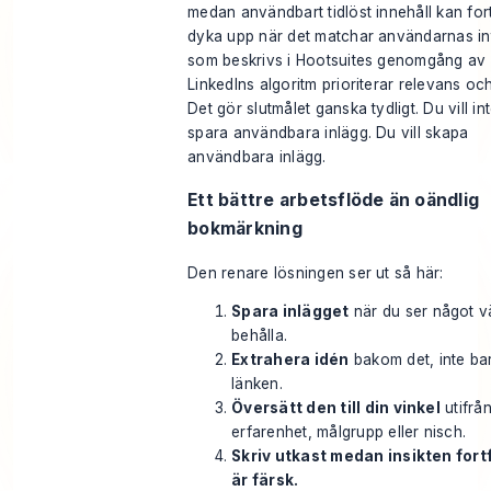
medan användbart tidlöst innehåll kan for
dyka upp när det matchar användarnas in
som beskrivs i Hootsuites genomgång av
LinkedIns algoritm prioriterar relevans oc
Det gör slutmålet ganska tydligt. Du vill in
spara användbara inlägg. Du vill skapa
användbara inlägg.
Ett bättre arbetsflöde än oändlig
bokmärkning
Den renare lösningen ser ut så här:
Spara inlägget
när du ser något vä
behålla.
Extrahera idén
bakom det, inte ba
länken.
Översätt den till din vinkel
utifrån
erfarenhet, målgrupp eller nisch.
Skriv utkast medan insikten for
är färsk.