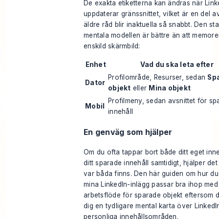
De exakta etiketterna kan ändras när Link
uppdaterar gränssnittet, vilket är en del a
äldre råd blir inaktuella så snabbt. Den sta
mentala modellen är bättre än att memore
enskild skärmbild:
Enhet
Vad du ska leta efter
Profilområde, Resurser, sedan
Sp
Dator
objekt
eller
Mina objekt
Profilmeny, sedan avsnittet för sp
Mobil
innehåll
En genväg som hjälper
Om du ofta tappar bort både ditt eget inn
ditt sparade innehåll samtidigt, hjälper det
var båda finns. Den här guiden om
hur du
mina LinkedIn-inlägg
passar bra ihop med 
arbetsflöde för sparade objekt eftersom 
dig en tydligare mental karta över LinkedI
personliga innehållsområden.