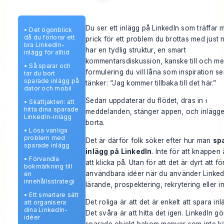
Du ser ett inlägg på LinkedIn som träffar mi
•
Det ögonblick
då du förlorar ett
prick för ett problem du brottas med just 
bra LinkedIn-
har en tydlig struktur, en smart
inlägg för alltid
kommentarsdiskussion, kanske till och m
•
Så sparar och
formulering du vill låna som inspiration s
tar du bort
sparade inlägg på
tänker: “Jag kommer tillbaka till det här.”
dator och mobil
Sedan uppdaterar du flödet, dras in i
•
Skattjakten: att
hitta dina sparade
meddelanden, stänger appen, och inlägge
LinkedIn-inlägg
borta.
•
Lösa vanliga
problem med
Det är därför folk söker efter hur man
spa
sparade inlägg
inlägg på LinkedIn
. Inte för att knappen 
•
Förvandla
att klicka på. Utan för att det är dyrt att fö
bokmärkning till
användbara idéer när du använder Linked
en
innehållsstrategi
lärande, prospektering, rekrytering eller in
•
Ett smartare sätt
Det roliga är att det är enkelt att spara inl
att organisera
dina LinkedIn-
Det svåra är att hitta det igen. LinkedIn 
idéer