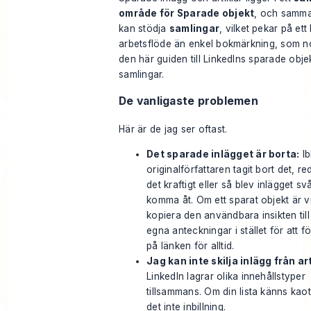
område för Sparade objekt
, och samm
kan stödja
samlingar
, vilket pekar på ett
arbetsflöde än enkel bokmärkning, som no
den här guiden till LinkedIns sparade obje
samlingar
.
De vanligaste problemen
Här är de jag ser oftast.
Det sparade inlägget är borta:
Ib
originalförfattaren tagit bort det, re
det kraftigt eller så blev inlägget svå
komma åt. Om ett sparat objekt är vi
kopiera den användbara insikten till
egna anteckningar i stället för att för
på länken för alltid.
Jag kan inte skilja inlägg från art
LinkedIn lagrar olika innehållstyper
tillsammans. Om din lista känns kaot
det inte inbillning.