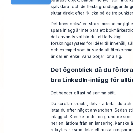
sparade objekt bakom menyer som inte k
självklara, och de flesta grundläggande g
slutar direkt efter “klicka på de tre punkte
Det finns också en större missad möjlighet
spara inlägg är inte bara ett bokmärkestri
det används väl blir det ett lättviktigt
forskningssystem för idéer till innehåll, sä
och exempel som är värda att återkomma ti
är där en enkel vana börjar löna sig.
Det ögonblick då du förlora
bra LinkedIn-inlägg för allti
Det händer oftast på samma sätt.
Du scrollar snabbt, delvis arbetar du och 
letar du efter något användbart. Sedan sti
inlägg ut. Kanske är det en grundare som 
ner en lärdom från en lansering. Kanske ä
rekryterare som delar ett anställningsmön