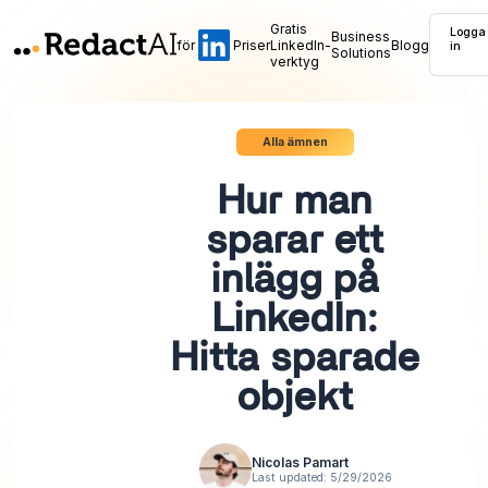
Gratis
Logga
Business
för
Priser
LinkedIn-
Blogg
in
Solutions
verktyg
Alla ämnen
Hur man
sparar ett
inlägg på
LinkedIn:
Hitta sparade
objekt
Nicolas Pamart
Last updated:
5/29/2026