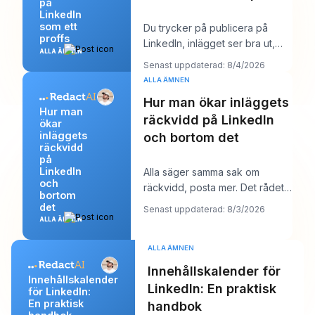
på
LinkedIn
som ett
Du trycker på publicera på
proffs
LinkedIn, inlägget ser bra ut,
ALLA ÄMNEN
och sedan börjar arbetet.
Senast uppdaterad: 8/4/2026
Några kommentare
ALLA ÄMNEN
Hur man ökar inläggets
Hur man
räckvidd på LinkedIn
ökar
inläggets
och bortom det
räckvidd
på
LinkedIn
Alla säger samma sak om
och
räckvidd, posta mer. Det rådet
bortom
låter produktivt, men det döljer
det
Senast uppdaterad: 8/3/2026
oftast kärnp
ALLA ÄMNEN
ALLA ÄMNEN
Innehållskalender för
Innehållskalender
LinkedIn: En praktisk
för LinkedIn:
En praktisk
handbok