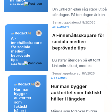
handbok
ALLA ÄMNEN
Din LinkedIn-plan såg stabil ut på
söndagen. På torsdagen är kön
tom, kroken du gillade känns
Senast uppdaterad: 8/2/2026
platt,
ALLA ÄMNEN
AI-innehållsskapare för
AI-
sociala medier:
innehållsskapare
för sociala
beprövade tips
medier:
beprövade
tips
Du stirrar återigen på ett tomt
ALLA ÄMNEN
LinkedIn-utkast, med ett
kundsamtal om tio minuter och ett
Senast uppdaterad: 8/1/2026
inlägg so
ALLA ÄMNEN
Hur man bygger
Hur man
auktoritet som faktiskt
bygger
auktoritet
håller i längden
som
faktiskt
håller i
Många som försöker bygga