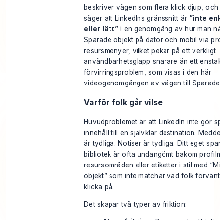
beskriver vägen som flera klick djup, och 
säger att LinkedIns gränssnitt är
”inte en
eller lätt”
i en genomgång av hur man n
Sparade objekt på dator och mobil via pro
resursmenyer, vilket pekar på ett verkligt
användbarhetsglapp snarare än ett ensta
förvirringsproblem, som visas i
den här
videogenomgången av vägen till Sparade
Varför folk går vilse
Huvudproblemet är att LinkedIn inte gör s
innehåll till en självklar destination. Med
är tydliga. Notiser är tydliga. Ditt eget sp
bibliotek är ofta undangömt bakom profil
resursområden eller etiketter i stil med “M
objekt” som inte matchar vad folk förvänta
klicka på.
Det skapar två typer av friktion: