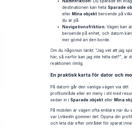
Namnfriktion:
Du sparade ett inlä
destinationen kan heta
Sparade ob
eller
Mina objekt
beroende på vilk
du är på.
Navigationsfriktion:
Vägen kan ä
beroende på enhet, och datorn kän
mer gömd än den borde.
Om du någonsin tänkt: “Jag vet att jag sp
här, så varför kan jag inte hitta det?”, är 
reaktionen rimlig.
En praktisk karta för dator och mo
På datorn går den vanliga vägen via ditt
profilområde eller en meny i stil med resu
sedan in i
Sparade objekt
eller
Mina ob
På mobilen är vägen ofta enklare när du v
var LinkedIn gömmer det. Öppna din prof
och leta där efter området för sparat inneh