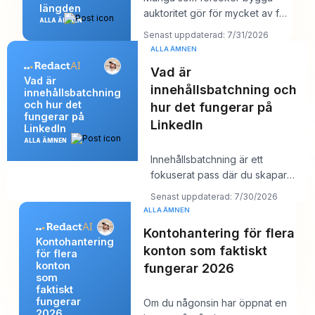
längden
auktoritet gör för mycket av fel
ALLA ÄMNEN
saker. De publicerar mer, jagar
Senast uppdaterad: 7/31/2026
större räc
ALLA ÄMNEN
Vad är
Vad är
innehållsbatchning och
innehållsbatchning
och hur det
hur det fungerar på
fungerar på
LinkedIn
LinkedIn
ALLA ÄMNEN
Innehållsbatchning är ett
fokuserat pass där du skapar
flera LinkedIn-inlägg på en gång
Senast uppdaterad: 7/30/2026
och sedan sc
ALLA ÄMNEN
Kontohantering för flera
Kontohantering
konton som faktiskt
för flera
konton
fungerar 2026
som
faktiskt
fungerar
Om du någonsin har öppnat en
2026