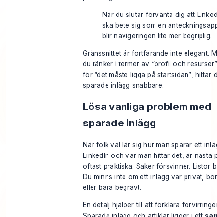
När du slutar förvänta dig att Linked
ska bete sig som en anteckningsap
blir navigeringen lite mer begriplig.
Gränssnittet är fortfarande inte elegant.
du tänker i termer av “profil och resurser” 
för “det måste ligga på startsidan”, hittar 
sparade inlägg snabbare.
Lösa vanliga problem med
sparade inlägg
När folk väl lär sig hur man sparar ett inl
LinkedIn och var man hittar det, är nästa
oftast praktiska. Saker försvinner. Listor bl
Du minns inte om ett inlägg var privat, bor
eller bara begravt.
En detalj hjälper till att förklara förvirringe
Sparade inlägg och artiklar ligger i ett
sam