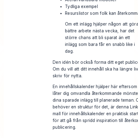
Tydliga exempel
Resurslistor som folk kan återkomma 
Om ett inlägg hjälper någon att gör
bättre arbete nästa vecka, har det
större chans att bli sparat än ett
inlägg som bara får en snabb like i
dag.
Den idén bör också forma ditt eget publi
Om du vill att ditt innehåll ska ha längre li
skriv för nytta.
En innehållskalender hjälper här eftersom
låter dig omvandla återkommande mönste
dina sparade inlägg till planerade teman.
behöver en struktur för det, är denna
Lin
mall för innehållskalender
en praktisk star
för att gå från spridd inspiration till åte
publicering.