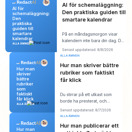
AI för schemaläggning:
AI för
Den praktiska guiden till
schemaläggning:
Den
smartare kalendrar
praktiska
guiden till
smartare
På en måndagsmorgon visar
kalendrar
kalendern inte bara din dag. Den
ALLA ÄMNEN
börjar förhandla med den. Du har
Senast uppdaterad: 8/8/2026
en kund
ALLA ÄMNEN
Hur man skriver bättre
Hur man
rubriker som faktiskt
skriver
bättre
får klick
rubriker
som
faktiskt
Du stirrar på ett utkast som
får klick
borde ha presterat, och
ALLA ÄMNEN
rubriken är förmodligen det
Senast uppdaterad: 8/7/2026
första du misstänke
ALLA ÄMNEN
Hur man publicerar ett
Hur man