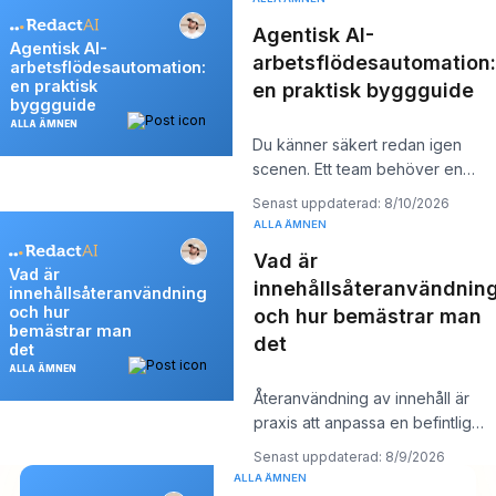
Agentisk AI-
Agentisk AI-
arbetsflödesautomation:
arbetsflödesautomation:
en praktisk
en praktisk byggguide
byggguide
ALLA ÄMNEN
Du känner säkert redan igen
scenen. Ett team behöver en
rapport uppdaterad, data kopier
Senast uppdaterad: 8/10/2026
mellan app
ALLA ÄMNEN
Vad är
Vad är
innehållsåteranvändnin
innehållsåteranvändning
och hur
och hur bemästrar man
bemästrar man
det
det
ALLA ÄMNEN
Återanvändning av innehåll är
praxis att anpassa en befintlig
tillgång till flera plattformsanpass
Senast uppdaterad: 8/9/2026
ALLA ÄMNEN