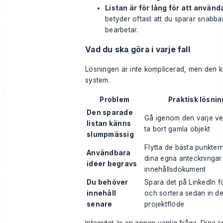
Listan är för lång för att använd
betyder oftast att du sparar snabba
bearbetar.
Vad du ska göra i varje fall
Lösningen är inte komplicerad, men den k
system.
Problem
Praktisk lösnin
Den sparade
Gå igenom den varje v
listan känns
ta bort gamla objekt
slumpmässig
Flytta de bästa punkterna
Användbara
dina egna anteckningar e
idéer begravs
innehållsdokument
Du behöver
Spara det på LinkedIn fö
innehåll
och sortera sedan in det
senare
projektflöde