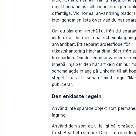
Integritet är en annan vanlig fråga. Dina 
objekt behandlas i allmänhet som personli
offentliga. Vid normal användning bläddra
inte igenom en lista över vad du har spara
Om du planerar innehåll utifrån ditt spara
material är det också här schemaläggning 
användbart. Ett separat arbetsflöde för
utkastshantering hindrar dina idéer från at
bokmärken. Om du redan använder schem
innehåll hjälper den här artikeln om
hur ma
schemalagda inlägg på LinkedIn
till att k
steget “sparat till senare” med steget “klar
publicera”.
Den enklaste regeln
Använd inte sparade objekt som permane
lagring.
Använd dem som ett tillfälligt hållområde.
först. Bearbeta senare. Den lilla förändri