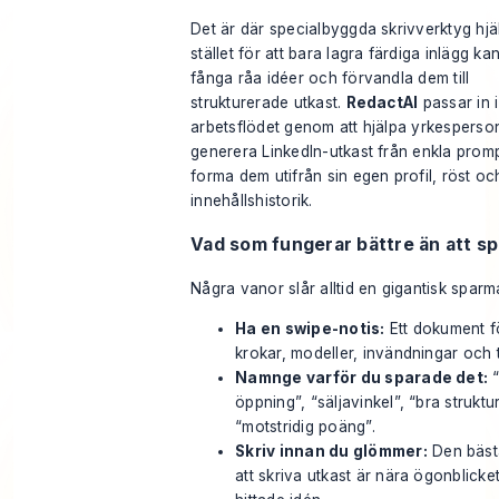
Det är där specialbyggda skrivverktyg hjäl
stället för att bara lagra färdiga inlägg ka
fånga råa idéer och förvandla dem till
strukturerade utkast.
RedactAI
passar in i
arbetsflödet genom att hjälpa yrkesperson
generera LinkedIn-utkast från enkla prom
forma dem utifrån sin egen profil, röst oc
innehållshistorik.
Vad som fungerar bättre än att spa
Några vanor slår alltid en gigantisk sparm
Ha en swipe-notis:
Ett dokument f
krokar, modeller, invändningar och
Namnge varför du sparade det:
“
öppning”, “säljavinkel”, “bra struktur
“motstridig poäng”.
Skriv innan du glömmer:
Den bäst
att skriva utkast är nära ögonblicke