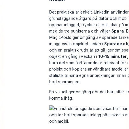
Det praktiska är enkelt. LinkedIn använd
grundläggande åtgärd på dator och mobil
öppnar inlägget, trycker eller klickar på 
med de tre punkterna och väljer
Spara
. E
MagicPosts genomgång av sparade Linke
inlägg
visas objektet sedan i
Sparade ob
och en praktisk rutin är att gå igenom sp
objekt en gång i veckan i
10–15 minuter
,
bara det som fortfarande är relevant för et
projekt och kopiera användbara modeller 
statistik till dina egna anteckningar innan 
bort sparningen.
En visuell genomgång gör det här lättare a
komma ihåg.