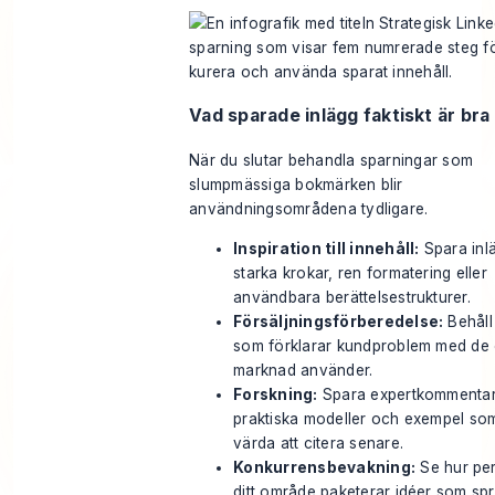
Vad sparade inlägg faktiskt är bra
När du slutar behandla sparningar som
slumpmässiga bokmärken blir
användningsområdena tydligare.
Inspiration till innehåll:
Spara inl
starka krokar, ren formatering eller
användbara berättelsestrukturer.
Försäljningsförberedelse:
Behåll
som förklarar kundproblem med de 
marknad använder.
Forskning:
Spara expertkommentar
praktiska modeller och exempel so
värda att citera senare.
Konkurrensbevakning:
Se hur per
ditt område paketerar idéer som spr