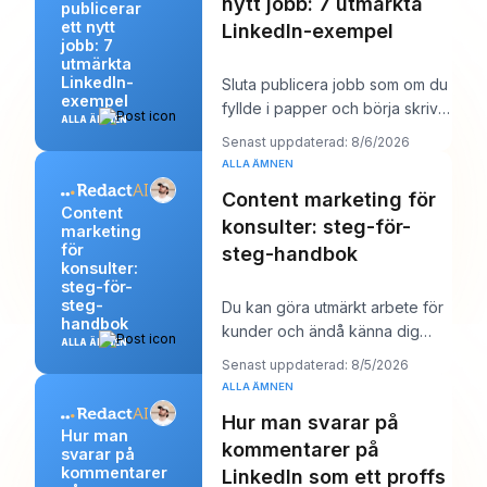
nytt jobb: 7 utmärkta
publicerar
ett nytt
LinkedIn-exempel
jobb: 7
utmärkta
LinkedIn-
Sluta publicera jobb som om du
exempel
fyllde i papper och börja skriva
ALLA ÄMNEN
dem som om du försökte vinna
Senast uppdaterad: 8/6/2026
över en
ALLA ÄMNEN
Content marketing för
Content
konsulter: steg-för-
marketing
för
steg-handbok
konsulter:
steg-för-
steg-
Du kan göra utmärkt arbete för
handbok
kunder och ändå känna dig
ALLA ÄMNEN
märkligt osynlig online. Arbetet
Senast uppdaterad: 8/5/2026
levereras,
ALLA ÄMNEN
Hur man svarar på
Hur man
kommentarer på
svarar på
kommentarer
LinkedIn som ett proffs