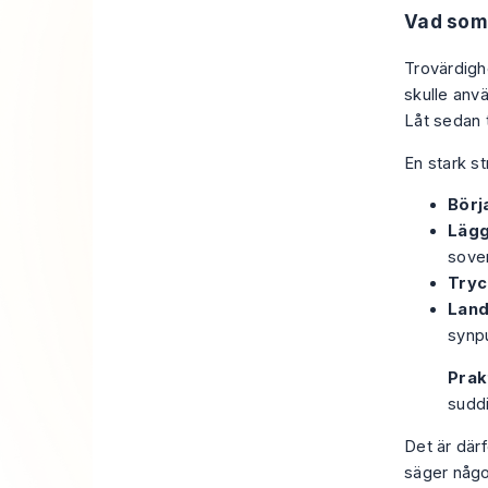
Vad som
Trovärdigh
skulle anvä
Låt sedan 
En stark st
Börj
Lägg
sover
Tryc
Land
synp
Prak
sudd
Det är där
säger någo