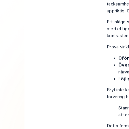
tacksamhet
uppriktig.
Ett inlägg 
med ett ig
kontrasten
Prova vink
Oför
Över
närv
Löjli
Bryt inte 
förvirring 
Stann
att d
Detta forma