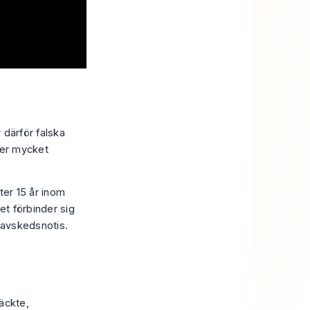
 därför falska
fter mycket
fter 15 år inom
et förbinder sig
l avskedsnotis.
äckte,