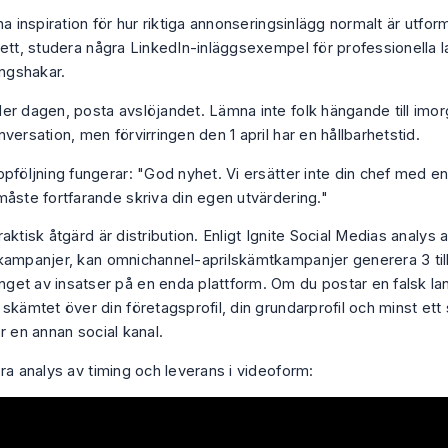
ha inspiration för hur riktiga annonseringsinlägg normalt är utfo
 ett, studera några
LinkedIn-inläggsexempel för professionella l
ngshakar
.
er dagen, posta avslöjandet. Lämna inte folk hängande till imor
versation, men förvirringen den 1 april har en hållbarhetstid.
pföljning fungerar: "God nyhet. Vi ersätter inte din chef med en
måste fortfarande skriva din egen utvärdering."
aktisk åtgärd är distribution. Enligt
Ignite Social Medias analys 
kampanjer
, kan omnichannel-aprilskämtkampanjer generera 3 til
et av insatser på en enda plattform. Om du postar en falsk lan
 skämtet över din företagsprofil, din grundarprofil och minst et
r en annan social kanal.
ra analys av timing och leverans i videoform: