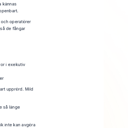
ka kännas
uppenbart.
e och operatörer
 så de fångar
or i exekutiv
er
art upprörd. Mild
te så länge
lik inte kan avgöra