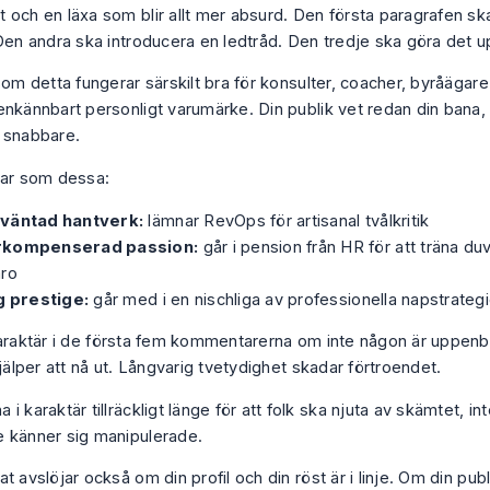
 och en läxa som blir allt mer absurd. Den första paragrafen s
 Den andra ska introducera en ledtråd. Den tredje ska göra det 
som detta fungerar särskilt bra för konsulter, coacher, byråägar
enkännbart personligt varumärke. Din publik vet redan din bana,
 snabbare.
lar som dessa:
väntad hantverk:
lämnar RevOps för artisanal tvålkritik
kompenserad passion:
går i pension från HR för att träna duv
aro
g prestige:
går med i en nischliga av professionella napstrategi
karaktär i de första fem kommentarerna om inte någon är uppenb
hjälper att nå ut. Långvarig tvetydighet skadar förtroendet.
a i karaktär tillräckligt länge för att folk ska njuta av skämtet, in
e känner sig manipulerade.
t avslöjar också om din profil och din röst är i linje. Om din pub