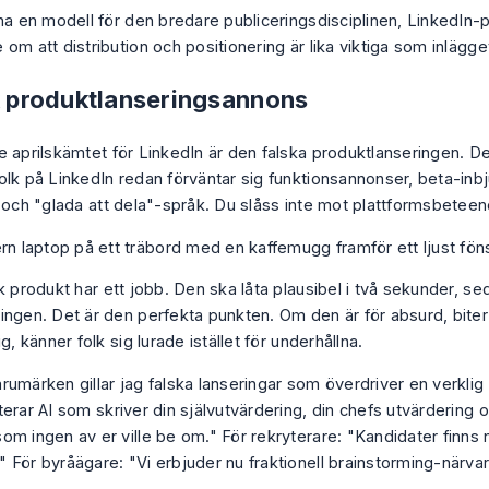
 ha en modell för den bredare publiceringsdisciplinen,
LinkedIn-
om att distribution och positionering är lika viktiga som inlägget
sk produktlanseringsannons
e aprilskämtet för LinkedIn är den falska produktlanseringen. De
olk på LinkedIn redan förväntar sig funktionsannonser, beta-inbj
r och "glada att dela"-språk. Du slåss inte mot plattformsbeteen
k produkt har ett jobb. Den ska låta plausibel i två sekunder, sed
ingen. Det är den perfekta punkten. Om den är för absurd, bite
ig, känner folk sig lurade istället för underhållna.
rumärken gillar jag falska lanseringar som överdriver en verkli
erar AI som skriver din självutvärdering, din chefs utvärdering o
m ingen av er ville be om." För rekryterare: "Kandidater finns n
 För byråägare: "Vi erbjuder nu fraktionell brainstorming-närvar