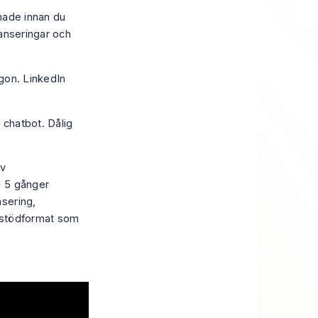
rmade innan du
anseringar och
gon. LinkedIn
 chatbot. Dålig
av
l 5 gånger
sering,
t stödformat som