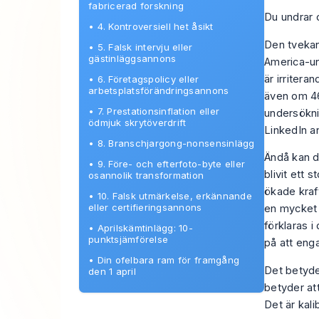
fabricerad forskning
Du undrar 
•
4. Kontroversiell het åsikt
Den tvekan
•
5. Falsk intervju eller
gästinläggsannons
America-un
är irritera
•
6. Företagspolicy eller
arbetsplatsförändringsannons
även om 46
•
7. Prestationsinflation eller
undersökni
ödmjuk skrytöverdrift
LinkedIn a
•
8. Branschjargong-nonsensinlägg
Ändå kan d
•
9. Före- och efterfoto-byte eller
blivit ett
osannolik transformation
ökade kraf
•
10. Falsk utmärkelse, erkännande
eller certifieringsannons
en mycket 
förklaras i
•
Aprilskämtinlägg: 10-
punktsjämförelse
på att eng
•
Din ofelbara ram för framgång
Det betyder
den 1 april
betyder at
Det är kali