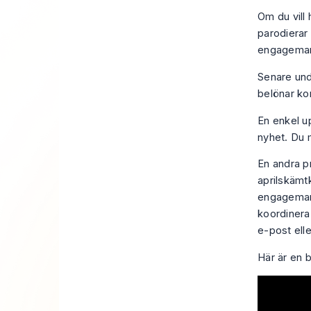
Om du vill 
parodierar
engagema
Senare und
belönar kon
En enkel up
nyhet. Du 
En andra pr
aprilskämt
engagemang
koordinera
e-post elle
Här är en b