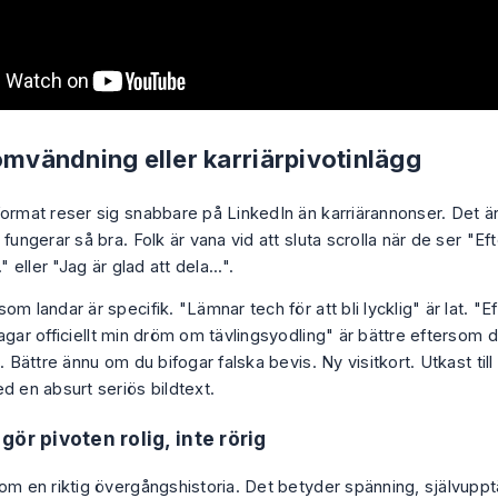
omvändning eller karriärpivotinlägg
format reser sig snabbare på LinkedIn än karriärannonser. Det är
 fungerar så bra. Folk är vana vid att sluta scrolla när de ser "E
." eller "Jag är glad att dela...".
om landar är specifik. "Lämnar tech för att bli lycklig" är lat. "E
agar officiellt min dröm om tävlingsyodling" är bättre eftersom d
t. Bättre ännu om du bifogar falska bevis. Ny visitkort. Utkast til
d en absurt seriös bildtext.
gör pivoten rolig, inte rörig
som en riktig övergångshistoria. Det betyder spänning, självuppt