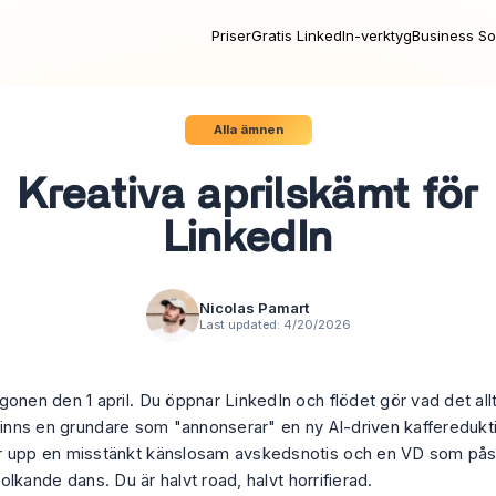
Priser
Gratis LinkedIn-verktyg
Business So
Alla ämnen
Kreativa aprilskämt för
LinkedIn
Nicolas Pamart
Last updated:
4/20/2026
gonen den 1 april. Du öppnar LinkedIn och flödet gör vad det all
 finns en grundare som "annonserar" en ny AI-driven kafferedukt
 upp en misstänkt känslosam avskedsnotis och en VD som påst
l tolkande dans. Du är halvt road, halvt horrifierad.