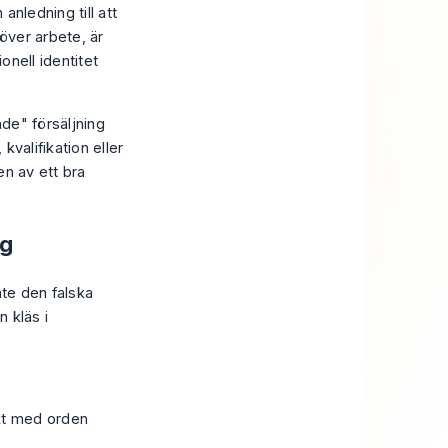
anledning till att
höver arbete, är
onell identitet
ade" försäljning
kvalifikation eller
en av ett bra
ng
inte den falska
n kläs i