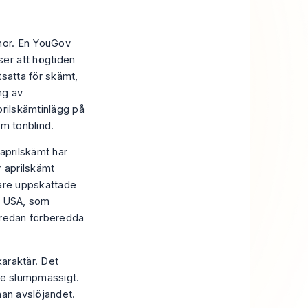
inor. En YouGov
er att högtiden
tsatta för skämt,
ng av
aprilskämtinlägg på
om tonblind.
 aprilskämt har
r aprilskämt
kare uppskattade
 i USA, som
r redan förberedda
karaktär. Det
nte slumpmässigt.
nnan avslöjandet.