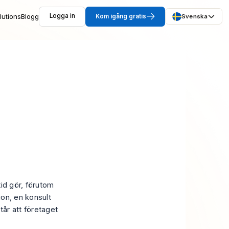
lutions
Blogg
Logga in
Kom igång gratis
Svenska
tid gör, förutom
ion, en konsult
år att företaget