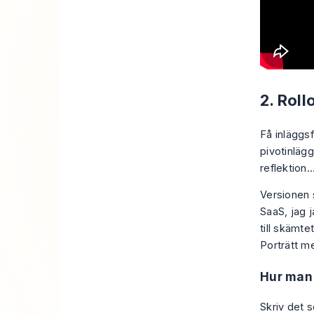
2. Roll
Få inläggs
pivotinlägg
reflektion..
Versionen s
SaaS, jag j
till skämte
Porträtt me
Hur man 
Skriv det 