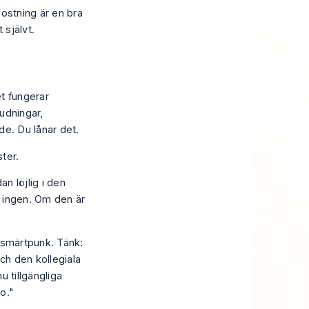
postning
är en bra
 självt.
t fungerar
udningar,
de. Du lånar det.
an löjlig i den
r ingen. Om den är
g smärtpunk. Tänk:
ch den kollegiala
u tillgängliga
o."