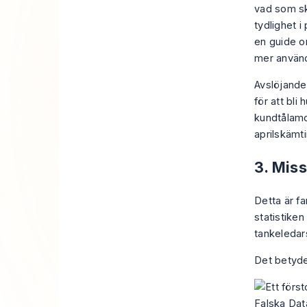
vad som sku
tydlighet i
en guide 
mer använd
Avslöjandet
för att bli
kundtålamo
aprilskämti
3. Miss
Detta är fa
statistiken
tankeledar
Det betyder