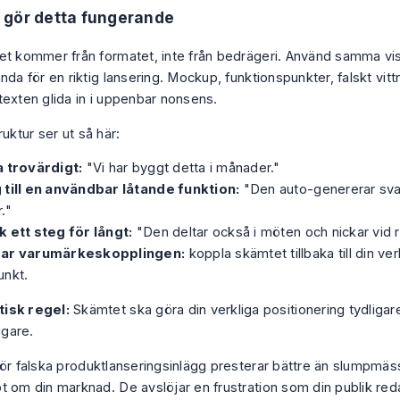
 gör detta fungerande
et kommer från formatet, inte från bedrägeri. Använd samma vis
nda för en riktig lansering. Mockup, funktionspunkter, falskt vitt
texten glida in i uppenbar nonsens.
ruktur ser ut så här:
a trovärdigt:
"Vi har byggt detta i månader."
 till en användbar låtande funktion:
"Den auto-genererar sv
."
k ett steg för långt:
"Den deltar också i möten och nickar vid rätt
ar varumärkeskopplingen:
koppla skämtet tillbaka till din verk
unkt.
tisk regel:
Skämtet ska göra din verkliga positionering tydligare
igare.
för falska produktlanseringsinlägg presterar bättre än slumpmäs
t om din marknad. De avslöjar en frustration som din publik red