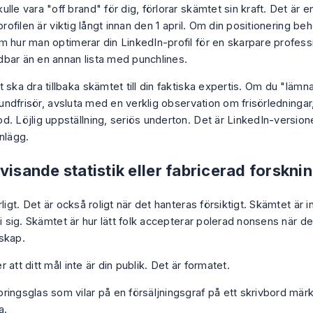
lle vara "off brand" för dig, förlorar skämtet sin kraft. Det är en 
 profilen är viktig långt innan den 1 april. Om din positionering be
om
hur man optimerar din LinkedIn-profil för en skarpare professi
bar än en annan lista med punchlines.
 ska dra tillbaka skämtet till din faktiska expertis. Om du "lämn
 hundfrisör, avsluta med en verklig observation om frisörledningar, 
d. Löjlig uppställning, seriös underton. Det är LinkedIn-version
nlägg.
visande statistik eller fabricerad forskni
rligt. Det är också roligt när det hanteras försiktigt. Skämtet är 
 i sig. Skämtet är hur lätt folk accepterar polerad nonsens när de
skap.
 att ditt mål inte är din publik. Det är formatet.