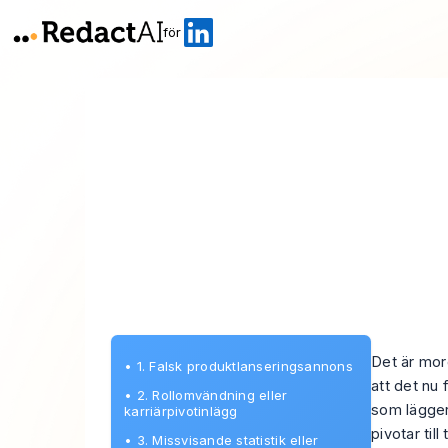
för
Det är mor
•
1. Falsk produktlanseringsannons
att det nu
•
2. Rollomvändning eller
som lägger
karriärpivotinlägg
pivotar til
•
3. Missvisande statistik eller