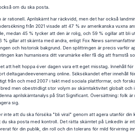
också om du ska posta.
 är rationell. Aprilskämt har räckvidd, men det har också landm
dersökning från 2021 visade att 47 % av amerikanska vuxna ans
nde, medan 45 % tycker att den är rolig, och 59 % ogillar att bli u
 % gillar att skämta med andra, enligt
Fox News sammanfattni
ngen och historisk bakgrund
. Den splittringen är precis varför 
ntingen kan humanisera ditt varumärke eller få dig att framstå s
et att helt hoppa över dagen vara ett eget misstag. Innehåll för
 stort deltagandeevenemang online. Söksökandet efter innehåll fö
tigt från och med 2007 i takt med sociala plattformar, och fors
bred men obestridligt stor volym av skämtaktivitet globalt och
denna aprilskämtanalys på Stat Significant
. Översättning: folk ä
agera sig.
 inte att du ska försöka "bli viral" genom att agera utanför din 
t du ska posta med kontroll. Det rätta skämtet på LinkedIn är i
brerat för din publik, din roll och din tolerans för mild förvirring i