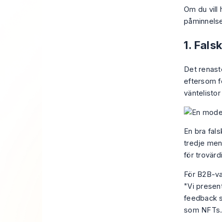
Om du vill
påminnelse 
1. Fal
Det renast
eftersom f
väntelisto
En bra fals
tredje men
för trovärd
För B2B-va
"Vi present
feedback so
som NFTs."