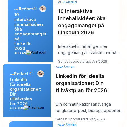
startpunkt är
ALLA ÄMNEN
10 interaktiva
10
innehållsidéer: öka
interaktiva
innehållsidéer:
engagemanget på
öka
LinkedIn 2026
engagemanget
på
LinkedIn
Interaktivt innehåll ger mer
2026
engagemang än statiskt innehåll,
ALLA ÄMNEN
enligt Content Marketing
Senast uppdaterad: 7/8/2026
Institutes ge
ALLA ÄMNEN
LinkedIn för ideella
LinkedIn
organisationer: Din
för ideella
organisationer:
tillväxtplan för 2026
Din
tillväxtplan
för 2026
Din kommunikationsansvariga
ALLA ÄMNEN
jonglerar e-post, bidragsrapporter,
en landningssida för ett evenemang
Senast uppdaterad: 7/7/2026
o
ALLA ÄMNEN