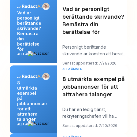
Vad är personligt
Vad är
berättande skrivande?
personligt
berättande
Bemästra din
skrivande?
berättelse för
Bemästra
din
berättelse
Personligt berättande
för
skrivande är konsten att berätta
ALLA ÄMNEN
en sann historia från ditt eget liv
Senast uppdaterad: 7/21/2026
för att a
ALLA ÄMNEN
8 utmärkta exempel på
8
jobbannonser för att
utmärkta
exempel
attrahera talanger
på
jobbannonser
för att
Du har en ledig tjänst,
attrahera
rekryteringschefen vill ha
talanger
“starka kandidater senast nästa
ALLA ÄMNEN
Senast uppdaterad: 7/20/2026
vecka”, och din a
ALLA ÄMNEN