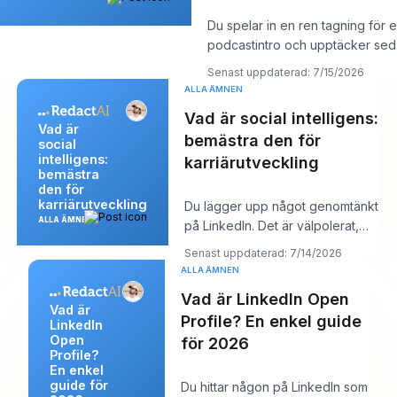
Du spelar in en ren tagning för 
podcastintro och upptäcker se
en ändring av ett produktnamn 
Senast uppdaterad: 7/15/2026
ALLA ÄMNEN
Vad är social intelligens:
Vad är
bemästra den för
social
intelligens:
karriärutveckling
bemästra
den för
karriärutveckling
Du lägger upp något genomtänkt
ALLA ÄMNEN
på LinkedIn. Det är välpolerat,
användbart och välskrivet. Några
Senast uppdaterad: 7/14/2026
timm
ALLA ÄMNEN
Vad är LinkedIn Open
Vad är
Profile? En enkel guide
LinkedIn
Open
för 2026
Profile?
En enkel
guide för
Du hittar någon på LinkedIn som