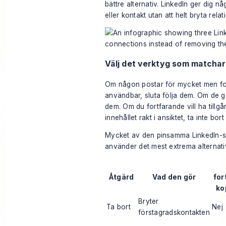
bättre alternativ. LinkedIn ger dig nå
eller kontakt utan att helt bryta relat
Välj det verktyg som matcha
Om någon postar för mycket men for
användbar, sluta följa dem. Om de 
dem. Om du fortfarande vill ha tillgån
innehållet rakt i ansiktet, ta inte bor
Mycket av den pinsamma LinkedIn-s
använder det mest extrema alternativ
Åtgärd
Vad den gör
for
ko
Bryter
Ta bort
Nej
förstagradskontakten