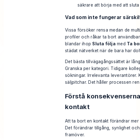
säkrare att börja med att sluta 
Vad som inte fungerar särskil
Vissa försöker rensa medan de mult
profiler och råkar ta bort användba
blandar ihop
Sluta följa
med
Ta bo
städat nätverket när de bara har dolt
Det bästa tillvägagångssättet är lån
Granska per kategori. Tidigare kolle
sökningar. Irrelevanta leverantörer.
säljpitchar. Det håller processen re
Förstå konsekvenserna 
kontakt
Att ta bort en kontakt förändrar mer 
Det förändrar tillgång, synlighet oc
framöver.