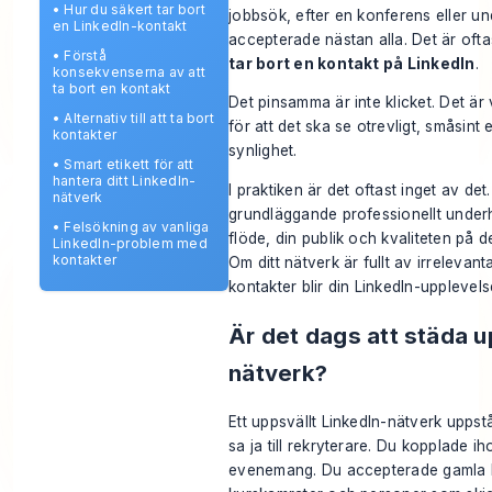
•
Hur du säkert tar bort
jobbsök, efter en konferens eller u
en LinkedIn-kontakt
accepterade nästan alla. Det är ofta
•
Förstå
tar bort en kontakt på LinkedIn
.
konsekvenserna av att
ta bort en kontakt
Det pinsamma är inte klicket. Det är 
•
Alternativ till att ta bort
för att det ska se otrevligt, småsint e
kontakter
synlighet.
•
Smart etikett för att
hantera ditt LinkedIn-
I praktiken är det oftast inget av de
nätverk
grundläggande professionellt underhå
•
Felsökning av vanliga
flöde, din publik och kvaliteten på 
LinkedIn-problem med
kontakter
Om ditt nätverk är fullt av irrelevant
kontakter blir din LinkedIn-upplevels
Är det dags att städa u
nätverk?
Ett uppsvällt LinkedIn-nätverk uppst
sa ja till rekryterare. Du kopplade i
evenemang. Du accepterade gamla ko