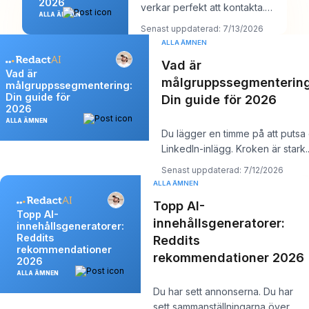
2026
verkar perfekt att kontakta.
ALLA ÄMNEN
Kanske är det en rekryterare
Senast uppdaterad: 7/13/2026
på ett för
ALLA ÄMNEN
Vad är
Vad är
målgruppssegmentering
målgruppssegmentering:
Din guide för
Din guide för 2026
2026
ALLA ÄMNEN
Du lägger en timme på att putsa 
LinkedIn-inlägg. Kroken är stark.
Insikten är solid. Du trycker
Senast uppdaterad: 7/12/2026
ALLA ÄMNEN
Topp AI-
Topp AI-
innehållsgeneratorer:
innehållsgeneratorer:
Reddits
Reddits
rekommendationer
rekommendationer 2026
2026
ALLA ÄMNEN
Du har sett annonserna. Du har
sett sammanställningarna över