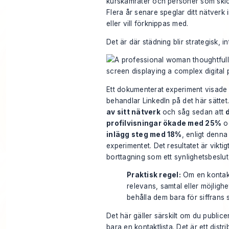
kurskamrater och personer som skic
Flera år senare speglar ditt nätverk
eller vill förknippas med.
Det är där städning blir strategisk, in
Ett dokumenterat experiment visad
behandlar LinkedIn på det här sätte
av sitt nätverk
och såg sedan att
profilvisningar ökade med 25%
o
inlägg steg med 18%
, enligt
denna 
experimentet
. Det resultatet är vikt
borttagning som ett synlighetsbeslut
Praktisk regel:
Om en kontakt 
relevans, samtal eller möjlighet
behålla dem bara för siffrans s
Det här gäller särskilt om du publicer
bara en kontaktlista. Det är ett dis