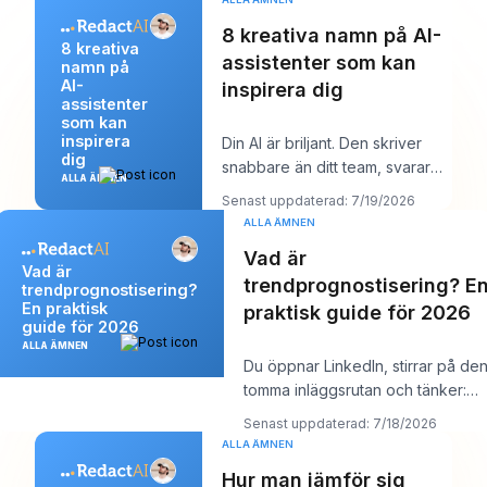
8 kreativa namn på AI-
8 kreativa
assistenter som kan
namn på
AI-
inspirera dig
assistenter
som kan
inspirera
Din AI är briljant. Den skriver
dig
snabbare än ditt team, svarar
ALLA ÄMNEN
tydligt och låter kanske till och
Senast uppdaterad: 7/19/2026
med
ALLA ÄMNEN
Vad är
Vad är
trendprognostisering? E
trendprognostisering?
En praktisk
praktisk guide för 2026
guide för 2026
ALLA ÄMNEN
Du öppnar LinkedIn, stirrar på de
tomma inläggsrutan och tänker:
“Vad bryr sig min målgrupp om jus
Senast uppdaterad: 7/18/2026
ALLA ÄMNEN
Hur man jämför sig