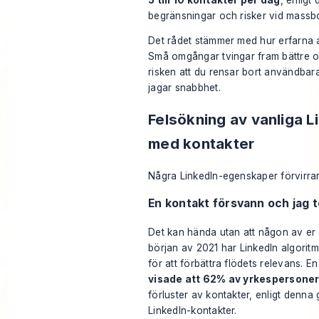
begränsningar och risker vid massb
Det rådet stämmer med hur erfarna 
Små omgångar tvingar fram bättre 
risken att du rensar bort användbara
jagar snabbhet.
Felsökning av vanliga 
med kontakter
Några LinkedIn-egenskaper förvirrar
En kontakt försvann och jag 
Det kan hända utan att någon av er
början av 2021 har LinkedIn algoritm
för att förbättra flödets relevans. E
visade att 62% av yrkespersone
förluster av kontakter, enligt
denna 
LinkedIn-kontakter
.