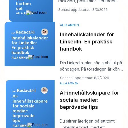
räckvidd, posta mer. Det rådet
bortom
låter produktivt, men det döljer
det
Senast uppdaterad: 8/3/2026
oftast kärnp
ALLA ÄMNEN
ALLA ÄMNEN
Innehållskalender för
Innehållskalender
LinkedIn: En praktisk
för LinkedIn:
En praktisk
handbok
handbok
ALLA ÄMNEN
Din LinkedIn-plan såg stabil ut på
söndagen. På torsdagen är kön
tom, kroken du gillade känns
Senast uppdaterad: 8/2/2026
platt,
ALLA ÄMNEN
AI-innehållsskapare för
AI-
sociala medier:
innehållsskapare
för sociala
beprövade tips
medier:
beprövade
tips
Du stirrar återigen på ett tomt
ALLA ÄMNEN
LinkedIn-utkast, med ett