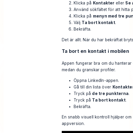
Klicka på
Kontakter
eller
Se 
Använd sökfältet för att hitt
Klicka på
menyn med tre pu
Välj
Ta bort kontakt
.
Bekräfta.
Det är allt. När du har bekräftat bryt
Ta bort en kontakt i mobilen
Appen fungerar bra om du hanterar e
medan du granskar profiler.
Öppna LinkedIn-appen.
Gå till din lista över
Kontakte
Tryck på
de tre punkterna
.
Tryck på
Ta bort kontakt
.
Bekräfta.
En snabb visuell kontroll hjälper om 
appversion.