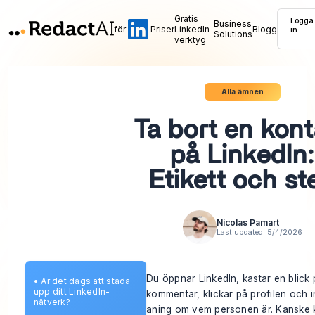
Gratis
Logga
Business
för
Priser
LinkedIn-
Blogg
in
Solutions
verktyg
Alla ämnen
Ta bort en kont
på LinkedIn:
Etikett och st
Nicolas Pamart
Last updated:
5/4/2026
Du öppnar LinkedIn, kastar en blick 
•
Är det dags att städa
upp ditt LinkedIn-
kommentar, klickar på profilen och i
nätverk?
aning om vem personen är. Kanske k