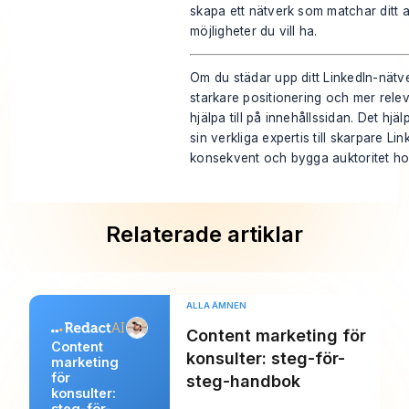
skapa ett nätverk som matchar ditt a
möjligheter du vill ha.
Om du städar upp ditt LinkedIn-nätver
starkare positionering och mer re
hjälpa till på innehållssidan. Det hj
sin verkliga expertis till skarpare Li
konsekvent och bygga auktoritet hos 
Relaterade artiklar
ALLA ÄMNEN
Content marketing för
Content
konsulter: steg-för-
marketing
för
steg-handbok
konsulter:
steg-för-