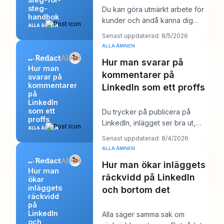
steg-
Du kan göra utmärkt arbete för
handbok
kunder och ändå känna dig
ALLA ÄMNEN
märkligt osynlig online. Arbetet
Senast uppdaterad: 8/5/2026
levereras,
ALLA ÄMNEN
Hur man svarar på
Hur man
kommentarer på
svarar på
kommentarer
LinkedIn som ett proffs
på
LinkedIn
som ett
Du trycker på publicera på
proffs
LinkedIn, inlägget ser bra ut,
ALLA ÄMNEN
och sedan börjar arbetet.
Senast uppdaterad: 8/4/2026
Några kommentare
ALLA ÄMNEN
Hur man ökar inläggets
Hur man
räckvidd på LinkedIn
ökar
inläggets
och bortom det
räckvidd
på
LinkedIn
Alla säger samma sak om
och