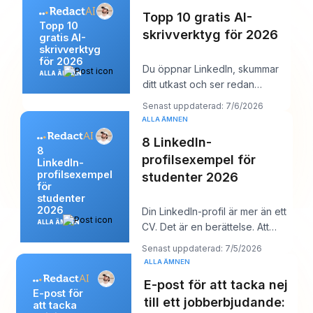
Topp 10 gratis AI-
Topp 10
skrivverktyg för 2026
gratis AI-
skrivverktyg
för 2026
Du öppnar LinkedIn, skummar
ALLA ÄMNEN
ditt utkast och ser redan
problemet. Idén är användbar,
Senast uppdaterad: 7/6/2026
men inledningen
ALLA ÄMNEN
8 LinkedIn-
8
profilsexempel för
LinkedIn-
profilsexempel
studenter 2026
för
studenter
2026
Din LinkedIn-profil är mer än ett
ALLA ÄMNEN
CV. Det är en berättelse. Att
stirra på en tom profil kan
Senast uppdaterad: 7/5/2026
kännas u
ALLA ÄMNEN
E-post för att tacka nej
E-post för
till ett jobberbjudande:
att tacka