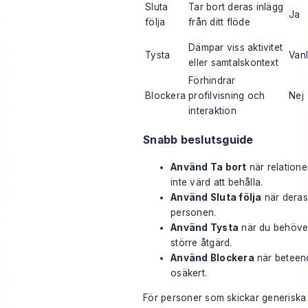
Sluta
Tar bort deras inlägg
Ja
följa
från ditt flöde
Dämpar viss aktivitet
Tysta
Vanl
eller samtalskontext
Förhindrar
Blockera
profilvisning och
Nej
interaktion
Snabb beslutsguide
Använd Ta bort
när relationen
inte värd att behålla.
Använd Sluta följa
när deras 
personen.
Använd Tysta
när du behöver
större åtgärd.
Använd Blockera
när beteende
osäkert.
För personer som skickar generiska 