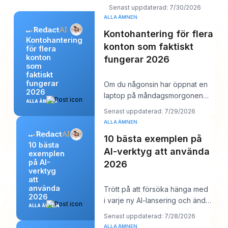
flera LinkedIn-inlägg på en gång
Senast uppdaterad: 7/30/2026
och sedan sc
ALLA ÄMNEN
Kontohantering för flera
Kontohantering
konton som faktiskt
för flera
konton
fungerar 2026
som
faktiskt
fungerar
Om du någonsin har öppnat en
2026
laptop på måndagsmorgonen
ALLA ÄMNEN
och sett tolv inloggningar, sex
Senast uppdaterad: 7/29/2026
kundkalendrar
ALLA ÄMNEN
10 bästa exemplen på
10 bästa
AI-verktyg att använda
exemplen
på AI-
2026
verktyg
att
använda
Trött på att försöka hänga med
2026
i varje ny AI-lansering och ändå
ALLA ÄMNEN
behöva lägga upp något vettigt
Senast uppdaterad: 7/28/2026
på Li
ALLA ÄMNEN