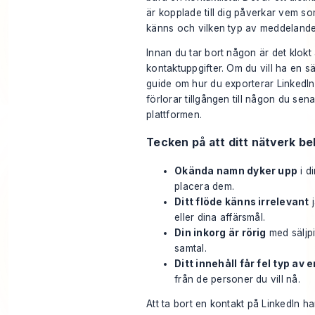
är kopplade till dig påverkar vem som
känns och vilken typ av meddelanden 
Innan du tar bort någon är det klokt 
kontaktuppgifter. Om du vill ha en 
guide om
hur du exporterar LinkedI
förlorar tillgången till någon du sen
plattformen.
Tecken på att ditt nätverk b
Okända namn dyker upp
i d
placera dem.
Ditt flöde känns irrelevant
j
eller dina affärsmål.
Din inkorg är rörig
med säljpit
samtal.
Ditt innehåll får fel typ a
från de personer du vill nå.
Att ta bort en kontakt på LinkedIn ha