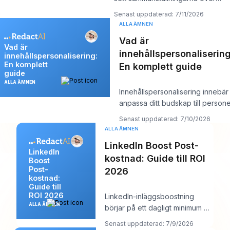
“bästa AI-skribenten” som på
Senast uppdaterad: 7/11/2026
något sätt
ALLA ÄMNEN
Vad är
Vad är
innehållspersonalisering
innehållspersonalisering:
En komplett
En komplett guide
guide
ALLA ÄMNEN
Innehållspersonalisering innebär 
anpassa ditt budskap till person
framför dig, och det fungera
Senast uppdaterad: 7/10/2026
ALLA ÄMNEN
LinkedIn Boost Post-
LinkedIn
kostnad: Guide till ROI
Boost
Post-
2026
kostnad:
Guide till
ROI 2026
LinkedIn-inläggsboostning
ALLA ÄMNEN
börjar på ett dagligt minimum på
10 USD , men en realistisk
Senast uppdaterad: 7/9/2026