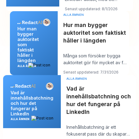
kundsamtal om tio minuter och ett
Senast uppdaterad: 8/1/2026
inlägg so
ALLA ÄMNEN
Hur man bygger
Hur man
auktoritet som faktiskt
bygger
auktoritet
håller i längden
som
faktiskt
håller i
Många som försöker bygga
längden
auktoritet gör för mycket av fel
ALLA ÄMNEN
saker. De publicerar mer, jagar
Senast uppdaterad: 7/31/2026
större räc
ALLA ÄMNEN
Vad är
Vad är
innehållsbatchning och
innehållsbatchning
och hur det
hur det fungerar på
fungerar på
LinkedIn
LinkedIn
ALLA ÄMNEN
Innehållsbatchning är ett
fokuserat pass där du skapar