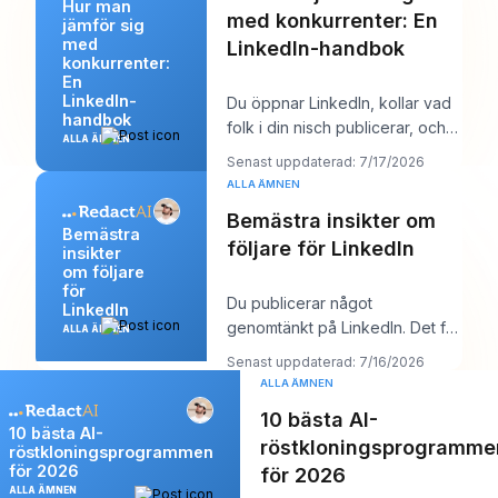
Hur man
med konkurrenter: En
jämför sig
med
LinkedIn-handbok
konkurrenter:
En
LinkedIn-
Du öppnar LinkedIn, kollar vad
handbok
folk i din nisch publicerar, och
ALLA ÄMNEN
inom tio minuter har du en rörig
Senast uppdaterad: 7/17/2026
men
ALLA ÄMNEN
Bemästra insikter om
Bemästra
följare för LinkedIn
insikter
om följare
för
Du publicerar något
LinkedIn
genomtänkt på LinkedIn. Det får
ALLA ÄMNEN
några gilla-markeringar, kanske
Senast uppdaterad: 7/16/2026
en kommentar frå
ALLA ÄMNEN
10 bästa AI-
10 bästa AI-
röstkloningsprogramme
röstkloningsprogrammen
för 2026
för 2026
ALLA ÄMNEN