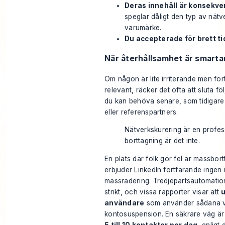
Deras innehåll är konsekve
speglar dåligt den typ av nätver
varumärke.
Du accepterade för brett ti
När återhållsamhet är smarta
Om någon är lite irriterande men for
relevant, räcker det ofta att sluta f
du kan behöva senare, som tidigare
eller referenspartners.
Nätverkskurering är en profess
borttagning är det inte.
En plats där folk gör fel är massbo
erbjuder LinkedIn fortfarande ingen 
massradering. Tredjepartsautomation
strikt, och vissa rapporter visar att
u
användare
som använder sådana ve
kontosuspension. En säkrare väg är 
5 till 10 kontakter per dag
, enligt