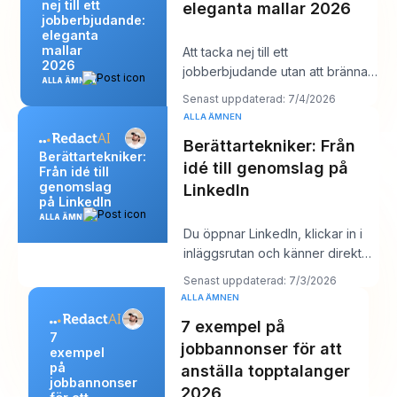
nej till ett
eleganta mallar 2026
jobberbjudande:
eleganta
mallar
Att tacka nej till ett
2026
jobberbjudande utan att bränna
ALLA ÄMNEN
broar är en av de där
Senast uppdaterad: 7/4/2026
professionella uppgifter
ALLA ÄMNEN
Berättartekniker: Från
Berättartekniker:
idé till genomslag på
Från idé till
genomslag
LinkedIn
på LinkedIn
ALLA ÄMNEN
Du öppnar LinkedIn, klickar in i
inläggsrutan och känner direkt
hur din expertis förvandlas till
Senast uppdaterad: 7/3/2026
hav
ALLA ÄMNEN
7 exempel på
7
jobbannonser för att
exempel
på
anställa topptalanger
jobbannonser
2026